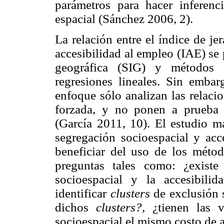
parámetros para hacer inferenci
espacial (Sánchez 2006, 2).
La relación entre el índice de je
accesibilidad al empleo (IAE) se
geográfica (SIG) y métodos e
regresiones lineales. Sin embar
enfoque sólo analizan las relaci
forzada, y no ponen a prueba l
(García 2011, 10). El estudio má
segregación socioespacial y acc
beneficiar del uso de los métod
preguntas tales como: ¿existe 
socioespacial y la accesibili
identificar
clusters
de exclusión s
dichos
clusters?,
¿tienen las va
socioespacial el mismo costo de a