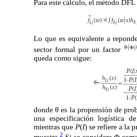
Para este cálculo, el método DFL 
Lo que es equivalente a reponder
sector formal por un factor
queda como sigue:
donde θ es la propensión de pro
una especificación logística de
mientras que
P
(
I
) se refiere a la
2
muestra.
Si se considera Φ como