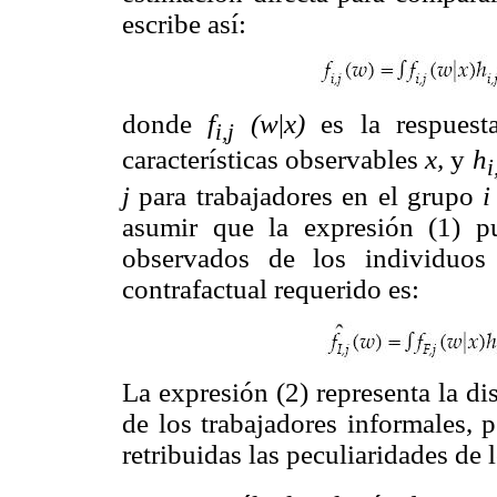
escribe así:
donde
f
(w
|
x)
es la respuesta
i,j
características observables
x,
y
h
i
j
para trabajadores en el grupo
asumir que la expresión (1) pu
observados de los individuos
contrafactual requerido es:
La expresión (2) representa la d
de los trabajadores informales, 
retribuidas las peculiaridades de 