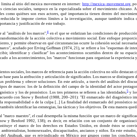
e limita al sitio del mexica movement en internet:
http://mexica–movement.org
, p
 las ciencias sociales, tampoco en la especializada sobre el movimiento chicano. 
tales como quiénes son esos actores, qué importancia tienen dentro del movimie
 reducida le impone ciertos límites a la investigación, aunque también indica 
ortancia y justificación de este trabajo.
4
al "análisis de los marcos",
en el que se enfatizan las condiciones de producció
 transformación de la acción colectiva a movimiento social. Este enfoque proporci
ento, y permite observar en qué circunstancias ocurre la cohesión social necesaria 
marco", acuñado por Erving Goffman (1974, 21), se refiere a los "esquemas de inter
rcibir, identificar y clasificar" los acontecimientos ocurridos dentro de su espa
ficado a los acontecimientos, los "marcos" funcionan para organizar la experiencia y
ntos sociales, los marcos de referencia para la acción colectiva no sólo destacan ci
 base para la atribución y articulación de significados. Los marcos se distinguen 
r un problema y ofrecer soluciones. En este artículo, a través del análisis del dis
ipos de marcos: los de la definición del campo de la identidad del actor protagon
5
nóstico y los de pronóstico. Los tres primeros se refieren a las identidades,
y los
acuerdo con Snow y Benford (1988, 200–201): "El enmarcado del diagnóstico imp
la responsabilidad o de la culpa [...] La finalidad del enmarcado del pronóstico n
también identificar las estrategias, las tácticas y los objetivos. De esta manera que
al "marco maestro", el cual desempeña la misma función que un marco de significac
now y Benford 1992, 138); es decir, en relación con un conjunto de organizac
nstituye el marco de los derechos en Estados Unidos, en donde éstos se convir
 ambientalistas, homosexuales, discapacitados, ancianos y niños. En este estudio,
ra del Anáhuak, que es reivindicado en México por grupos como los concheros