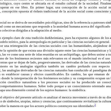
ociológico, cuyo centro se ubicaría en el estudio cultural de la sociedad. Finalm
ecuperar en ese libro. En primer lugar, una concepción de la acción social 
 concepción opuesta al énfasis tradicional de la acción social como consciente y 
ocial no se deriva de necesidades psicológicas, sino de la referencia a patrones sim
ad como un mecanismo que responde a la ansiedad humana acerca del significado 
colectivas dirigidas a la adaptación al medio.
n ejemplo claro de esta tradición durkheimiana, pues ha expuesto algunos de los 
elo teórico, para la antropología en particular y las ciencias sociales en general. 
r una reintegración de las ciencias sociales con las humanidades, alejándose d
 la opinión de que exista una división tajante entre las ciencias humanísticas y la
, las ve como una serie de islas reunidas en un archipiélago, que deben unirse a tr
no de los fenómenos recientes más relevantes en el mundo intelectual es el uso
ntras que se dejan de lado, progresivamente, las derivadas de las ciencias naturales
amiento en las analogías significa también un cambio profundo con respecto
, las analogías derivadas de las ciencias naturales han conducido al paradigma d
 es establecer causas y efectos cuantificables. En cambio, las que emanan de 
donde la interpretación de los fenómenos sociales y su comprensión ocupan un 
ación científico naturalista a los procesos sociales no ha producido un cono
 comportamientos humanos. Sobre todo porque a un conocimiento orientado an
scapa una dimensión central de los sujetos humanos: la simbólica.
 el objetivo del presente artículo es analizar el mexica movement a través de su dis
o de símbolos, utopías, mitos y creencias, que continuamente revitalizan la cultu
2
sobre la manera en que los actores políticos construyen sus identidades.