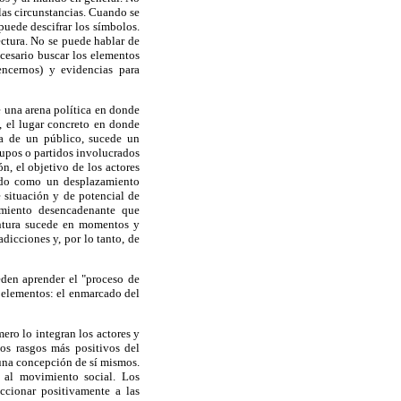
las circunstancias. Cuando se
 puede descifrar los símbolos.
lectura. No se puede hablar de
ecesario buscar los elementos
encernos) y evidencias para
e una arena política en donde
a, el lugar concreto en donde
ada de un público, sucede un
grupos o partidos involucrados
n, el objetivo de los actores
inido como un desplazamiento
e situación y de potencial de
imiento desencadenante que
untura sucede en momentos y
dicciones y, por lo tanto, de
eden aprender el "proceso de
 elementos: el enmarcado del
mero lo integran los actores y
los rasgos más positivos del
 una concepción de sí mismos.
s al movimiento social. Los
ccionar positivamente a las