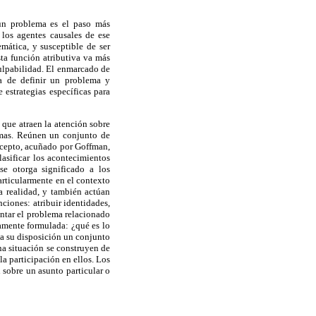
un problema es el paso más
 los agentes causales de ese
mática, y susceptible de ser
sta función atributiva va más
culpabilidad. El enmarcado de
ta de definir un problema y
estrategias específicas para
 que atraen la atención sobre
lemas. Reúnen un conjunto de
oncepto, acuñado por Goffman,
lasificar los acontecimientos
e otorga significado a los
articularmente en el contexto
la realidad, y también actúan
ciones: atribuir identidades,
entar el problema relacionado
tamente formulada: ¿qué es lo
 a su disposición un conjunto
na situación se construyen de
a participación en ellos. Los
 sobre un asunto particular o