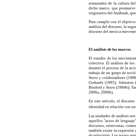
restaurador de la cultura d
dicho marco, que promueve l
originarios del Anáhuak, que
Para cumplir con el objetivo
análisis del discurso, la seg
discurso del mexica moveme
El análisis de los marcos
El estudio de los movimiento
colectiva. El análisis de lo
durante el proceso de la acc
trabajo de un grupo de sociól
Snow y colaboradores (1986
Gerhards (1995); Johnston (
Benford y Snow (1994b); Ta
2006a, 2006b).
En este artículo, el discurs
identidad en relación con un
Las unidades de análisis son
aquellos "actos de lenguaje"
discursos, entrevistas, come
también existe la expresión 
de televisión. Los textos pe