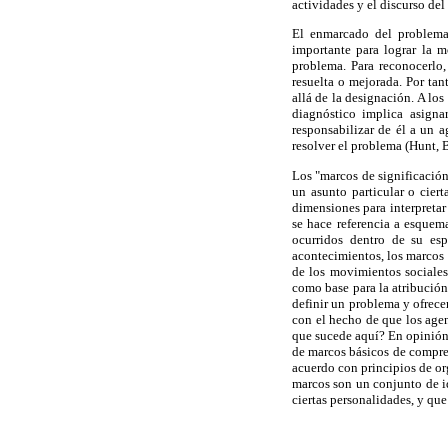
actividades y el discurso del
El enmarcado del problema
importante para lograr la m
problema. Para reconocerlo,
resuelta o mejorada. Por tan
allá de la designación. A lo
diagnóstico implica asigna
responsabilizar de él a un 
resolver el problema (Hunt,
Los "marcos de significación
un asunto particular o cier
dimensiones para interpretar
se hace referencia a esquema
ocurridos dentro de su es
acontecimientos, los marcos 
de los movimientos sociales,
como base para la atribución
definir un problema y ofrece
con el hecho de que los agen
que sucede aquí? En opinión 
de marcos básicos de compren
acuerdo con principios de or
marcos son un conjunto de id
ciertas personalidades, y qu