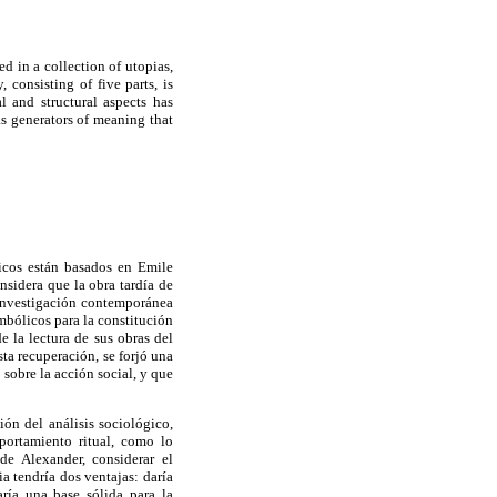
d in a collection of utopias,
consisting of five parts, is
l and structural aspects has
as generators of meaning that
ticos están basados en Emile
nsidera que la obra tardía de
 investigación contemporánea
mbólicos para la constitución
e la lectura de sus obras del
ta recuperación, se forjó una
 sobre la acción social, y que
ión del análisis sociológico,
portamiento ritual, como lo
de Alexander, considerar el
ia tendría dos ventajas: daría
aría una base sólida para la