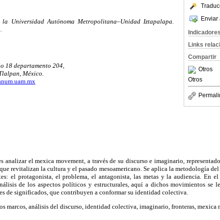
Traduc
Enviar 
e la Universidad Autónoma Metropolitana–Unidad Iztapalapa.
.
Indicadore
Links rela
Compartir
cio 18 departamento 204,
Otros
 Tlalpan, México.
Otros
anum.uam.mx
Permali
 es analizar el mexica movement, a través de su discurso e imaginario, representad
 que revitalizan la cultura y el pasado mesoamericano. Se aplica la metodología del 
tes: el protagonista, el problema, el antagonista, las metas y la audiencia. En 
nálisis de los aspectos políticos y estructurales, aquí a dichos movimientos se 
 de significados, que contribuyen a conformar su identidad colectiva.
los marcos, análisis del discurso, identidad colectiva, imaginario, fronteras, mexic