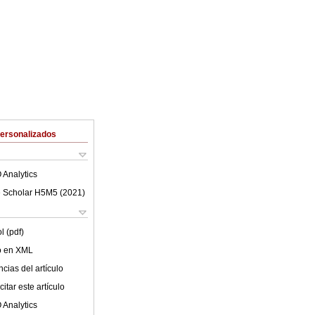
Personalizados
 Analytics
 Scholar H5M5 (
2021
)
l (pdf)
lo en XML
cias del artículo
itar este artículo
 Analytics