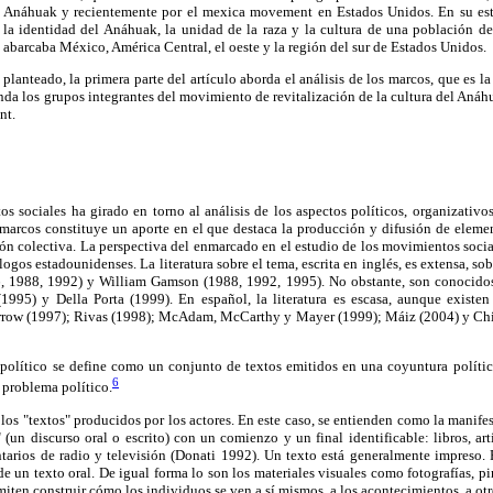
el Anáhuak y recientemente por el mexica movement en Estados Unidos. En su estr
a identidad del Anáhuak, la unidad de la raza y la cultura de una población de
 abarcaba México, América Central, el oeste y la región del sur de Estados Unidos.
 planteado, la primera parte del artículo aborda el análisis de los marcos, que es 
unda los grupos integrantes del movimiento de revitalización de la cultura del Anáhua
nt.
s sociales ha girado en torno al análisis de los aspectos políticos, organizativos
s marcos constituye un aporte en el que destaca la producción y difusión de eleme
ión colectiva. La perspectiva del enmarcado en el estudio de los movimientos soci
ogos estadounidenses. La literatura sobre el tema, escrita en inglés, es extensa, so
, 1988, 1992) y William Gamson (1988, 1992, 1995). No obstante, son conocidos 
1995) y Della Porta (1999). En español, la literatura es escasa, aunque existe
rrow (1997); Rivas (1998); McAdam, McCarthy y Mayer (1999); Máiz (2004) y Chi
o político se define como un conjunto de textos emitidos en una coyuntura políti
6
 problema político.
 los "textos" producidos por los actores. En este caso, se entienden como la manifes
 (un discurso oral o escrito) con un comienzo y un final identificable: libros, art
ntarios de radio y televisión (Donati 1992). Un texto está generalmente impreso. 
de un texto oral. De igual forma lo son los materiales visuales como fotografías, pi
rmiten construir cómo los individuos se ven a sí mismos, a los acontecimientos, a ot