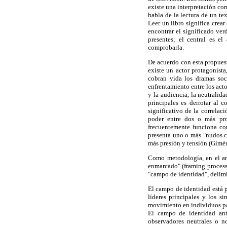
existe una interpretación co
habla de la lectura de un tex
Leer un libro significa crear
encontrar el significado ver
presentes; el central es e
comprobarla.
De acuerdo con esta propuest
existe un actor protagonista
cobran vida los dramas soci
enfrentamiento entre los acto
y la audiencia, la neutralid
principales es derrotar al 
significativo de la correlac
poder entre dos o más pro
frecuentemente funciona co
presenta uno o más "nudos cr
más presión y tensión (Gimé
Como metodología, en el aná
enmarcado" (framing process
"campo de identidad", delimit
El campo de identidad está pe
líderes principales y los s
movimiento en individuos par
El campo de identidad anta
observadores neutrales o n