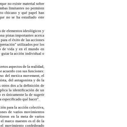
orque no existe material sobre
Ambas limitantes no permiten
nto chicano y qué papel han
que no se ha estudiado este
n de elementos ideológicos y
ona pistas importantes acerca
para el éxito de las acciones
pretación" utilizados por los
cio de vida y en el mundo en
 guiar la acción individual o
ertos aspectos de la realidad,
de acuerdo con sus funciones:
curso del mexica movement, el
ista, del antagonista y de la
 otros dos a la definición de
lica la identificación de un
o es únicamente la de sugerir
da especificado qué hacer".
ión para la acción colectiva,
iones de varios movimientos
tieron en la meta de varios
 el marco maestro es el de la
, el movimiento confederado