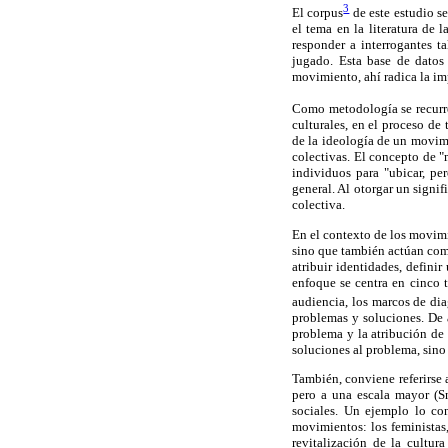
3
El corpus
de este estudio s
el tema en la literatura de
responder a interrogantes 
jugado. Esta base de datos
movimiento, ahí radica la imp
Como metodología se recurre 
culturales, en el proceso de
de la ideología de un movimi
colectivas. El concepto de "
individuos para "ubicar, pe
general. Al otorgar un signi
colectiva.
En el contexto de los movimie
sino que también actúan como
atribuir identidades, defini
enfoque se centra en cinco t
audiencia, los marcos de diag
problemas y soluciones. De 
problema y la atribución de 
soluciones al problema, sino 
También, conviene referirse 
pero a una escala mayor (S
sociales. Un ejemplo lo co
movimientos: los feministas,
revitalización de la cultu