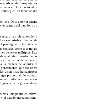
ente, Alexander bosqueja los
motivada en lo emocional y
estratégica, en términos del
bólicos. De lo anterior emana
y el sentido del mundo, y no
aspectos más relevantes de lo
La característica principal de
el paradigma de las ciencias
s sociales, como si se tratara
avés de nexos múltiples. Este
 de analogías tomadas de las
, en particular de la física y
 a la manera de abordar el
e pensamiento, que considera
las disciplinas humanísticas
lugar primordial. De acuerdo
cimiento adecuado sobre sus
alógicamente, según modelos
curso e imaginario colectivo,
ra y el pasado mesoamericano.