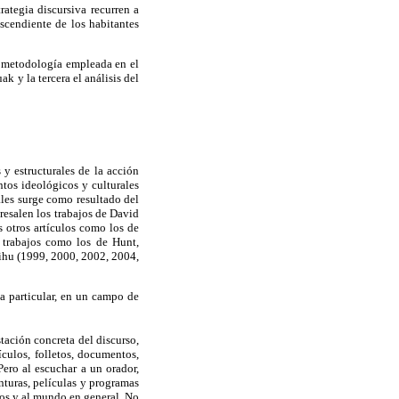
ategia discursiva recurren a
scendiente de los habitantes
la metodología empleada en el
k y la tercera el análisis del
 y estructurales de la acción
ntos ideológicos y culturales
ales surge como resultado del
bresalen los trabajos de David
otros artículos como los de
n trabajos como los de Hunt,
hu (1999, 2000, 2002, 2004,
ca particular, en un campo de
tación concreta del discurso,
ículos, folletos, documentos,
Pero al escuchar a un orador,
nturas, películas y programas
ros y al mundo en general. No