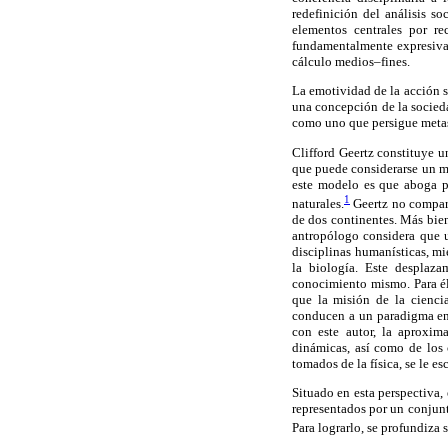
redefinición del análisis s
elementos centrales por r
fundamentalmente expresiva,
cálculo medios–fines.
La emotividad de la acción s
una concepción de la socied
como uno que persigue metas 
Clifford Geertz constituye u
que puede considerarse un mod
este modelo es que aboga po
1
naturales.
Geertz no comparte
de dos continentes. Más bien
antropólogo considera que u
disciplinas humanísticas, mie
la biología. Este desplaz
conocimiento mismo. Para él
que la misión de la ciencia
conducen a un paradigma en 
con este autor, la aproxim
dinámicas, así como de los
tomados de la física, se le e
Situado en esta perspectiva,
representados por un conjunt
Para lograrlo, se profundiza 