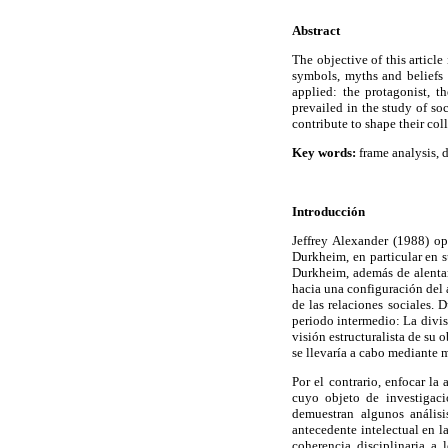
Abstract
The objective of this articl
symbols, myths and beliefs 
applied: the protagonist, t
prevailed in the study of so
contribute to shape their coll
Key words:
frame analysis, d
Introducción
Jeffrey Alexander (1988) op
Durkheim, en particular en s
Durkheim, además de alentar
hacia una configuración del 
de las relaciones sociales. 
periodo intermedio: La divis
visión estructuralista de su 
se llevaría a cabo mediante 
Por el contrario, enfocar la
cuyo objeto de investigaci
demuestran algunos análisi
antecedente intelectual en la
coherencia disciplinaria a 