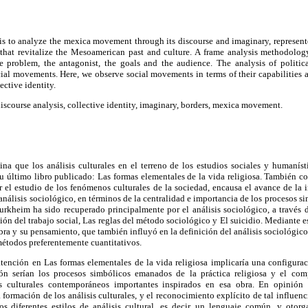
e is to analyze the mexica movement through its discourse and imaginary, represente
that revitalize the Mesoamerican past and culture. A frame analysis methodology, 
he problem, the antagonist, the goals and the audience. The analysis of politica
cial movements. Here, we observe social movements in terms of their capabilities 
ective identity.
iscourse analysis, collective identity, imaginary, borders, mexica movement.
ina que los análisis culturales en el terreno de los estudios sociales y humanís
u último libro publicado: Las formas elementales de la vida religiosa. También co
 el estudio de los fenómenos culturales de la sociedad, encausa el avance de la
análisis sociológico, en términos de la centralidad e importancia de los procesos si
Durkheim ha sido recuperado principalmente por el análisis sociológico, a través d
ión del trabajo social, Las reglas del método sociológico y El suicidio. Mediante es
obra y su pensamiento, que también influyó en la definición del análisis sociológico
métodos preferentemente cuantitativos.
 atención en Las formas elementales de la vida religiosa implicaría una configurac
ón serían los procesos simbólicos emanados de la práctica religiosa y el com
s culturales contemporáneos importantes inspirados en esa obra. En opinión 
 formación de los análisis culturales, y el reconocimiento explícito de tal influenc
los diferentes estilos de análisis cultural, es decir, un lenguaje común, y otorg