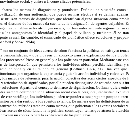
 movimiento social, y unirse a él como aliados potenciales.
 abarca los marcos de diagnóstico y pronóstico. Definir una situación como 
ovilización de una audiencia; que puede ser más efectiva si se definen además
 se utilizan marcos de diagnóstico que identifican alguna situación como proble
to, el discurso de los marcos da cuenta de la designación de agentes culpables. E
s agentes culpables se les atribuyen rasgos, por los cuales se puede argumentar su 
r a los antagonistas la identidad y el papel de villano, y mediante él se tra
agente causal. En cambio, el enmarcado de pronóstico ofrece soluciones y propone 
 Benford y Snow 1994a).
" son un conjunto de ideas acerca de cómo funciona la política, constituyen temas
tas personalidades, y que proveen un contexto para la explicación de los prob
 los procesos políticos en general y a los políticos en particular. Mediante este c
s de interpretación que permiten a los individuos ubicar, percibir, identificar y c
pacio de vida y en el mundo en general (Goffman 1974, 21). Una vez que s
funcionan para organizar la experiencia y guiar la acción individual y colectiva. P
 los marcos de referencia para la acción colectiva destacan ciertos aspectos de 
 y articulación de significados, por ello pueden distinguirse de acuerdo con sus fun
r soluciones. A partir del concepto de marco de significación, Goffman quiere enfr
tes siempre confrontan toda situación social con la pregunta, implícita o explíci
de este sociólogo, los individuos pueden responder a esta pregunta porque tienen
sión para dar sentido a los eventos externos. De manera que las definiciones de u
ganización, referidos también como marcos, que gobiernan a los eventos sociales y l
eas acerca de cómo funciona la política, constituyen temas que atraen la atención
e proveen un contexto para la explicación de los problemas.