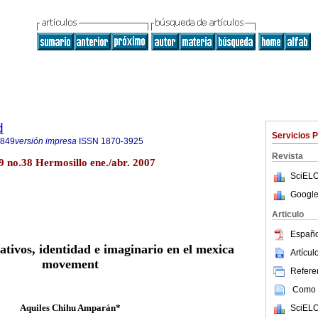
d
Servicios 
4849
versión impresa
ISSN
1870-3925
Revista
9 no.38 Hermosillo ene./abr. 2007
SciELO
Google
Articulo
Españo
ativos, identidad e imaginario en el mexica
Artícu
movement
Referen
Como c
Aquiles Chihu Amparán*
SciELO