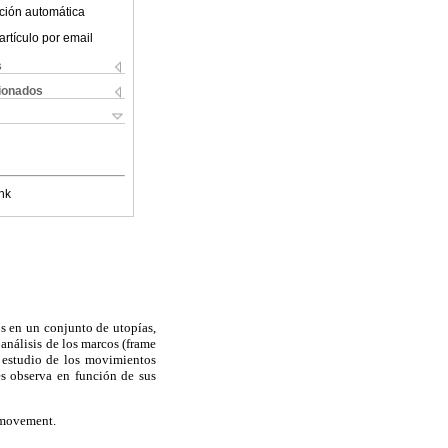
ción automática
artículo por email
s
cionados
nk
os en un conjunto de utopías,
análisis de los marcos (frame
el estudio de los movimientos
les observa en función de sus
a movement.