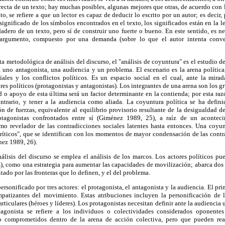
rrecta de un texto; hay muchas posibles, algunas mejores que otras, de acuerdo con 
to, se refiere a que un lector es capaz de deducir lo escrito por un autor; es decir,
 significado de los símbolos encontrados en el texto, los significados están en la 
dadero de un texto, pero sí de construir uno fuerte o bueno. En este sentido, es n
l argumento, compuesto por una demanda (sobre lo que el autor intenta conv
a metodológica de análisis del discurso, el "análisis de coyuntura" es el estudio d
, uno antagonista, una audiencia y un problema. El escenario es la arena polític
ales y los conflictos políticos. Es un espacio social en el cual, ante la mir
res políticos (protagonistas y antagonistas). Los integrantes de una arena son los 
ad o apoyo de esta última será un factor determinante en la contienda; por esta razó
contrario, y tener a la audiencia como aliada. La coyuntura política se ha def
ión de fuerzas, equivalente al equilibrio provisorio resultante de la desigualdad d
tagonistas confrontados entre sí (Giménez 1989, 25), a raíz de un acontec
mo revelador de las contradicciones sociales latentes hasta entonces. Una coy
íticos", que se identifican con los momentos de mayor condensación de las contra
nez 1989, 26).
lisis del discurso se emplea el análisis de los marcos. Los actores políticos pu
), como una estrategia para aumentar las capacidades de movilización; abarca dos
ado por las fronteras que lo definen, y el del problema.
rsonificado por tres actores: el protagonista, el antagonista y la audiencia. El pri
impatizantes del movimiento. Estas atribuciones incluyen la personificación de 
ticulares (héroes y líderes). Los protagonistas necesitan definir ante la audiencia
gonista se refiere a los individuos o colectividades considerados oponente
o comprometidos dentro de la arena de acción colectiva, pero que pueden rea