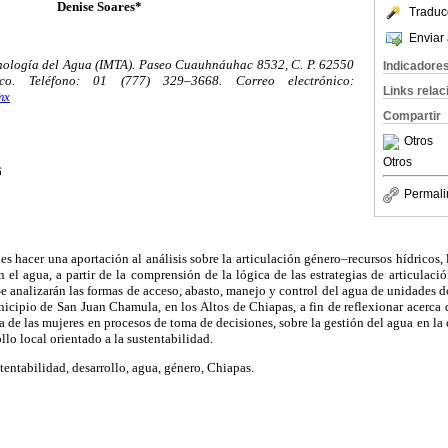
Denise Soares*
Traduc
Enviar 
cnología del Agua (IMTA). Paseo Cuauhnáuhac 8532, C. P. 62550
Indicadore
ico. Teléfono: 01 (777) 329–3668. Correo electrónico:
Links rela
mx
Compartir
Otros
Otros
6
Permali
 es hacer una aportación al análisis sobre la articulación género–recursos hídricos,
n el agua, a partir de la comprensión de la lógica de las estrategias de articulaci
Se analizarán las formas de acceso, abasto, manejo y control del agua de unidades
ipio de San Juan Chamula, en los Altos de Chiapas, a fin de reflexionar acerca de
a de las mujeres en procesos de toma de decisiones, sobre la gestión del agua en la
llo local orientado a la sustentabilidad.
tentabilidad, desarrollo, agua, género, Chiapas.