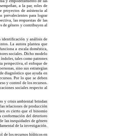
nomía y empoderamiento de las
sempeñan, a la par, roles de
 proyectos de asistencia al
s prevalecientes para lograr
ectiva, las respuestas de las
nes de género y contribuyen al
identificación y análisis de
intos. La autora plantea que
unciona a escala doméstica,
ctores sociales. Dicho modelo
s índoles, tales como patrones
ta perspectiva, el enfoque de
ersonas, sino sus estrategias
a de diagnóstico que ayuda en
recursos. Por lo que se deben
eso y control de los recursos.
icaciones sociales respecto al
ro y crisis ambiental brindan
 las relaciones de producción
bien es cierto que el binomio
la conformación del deterioro
 de las inequidades de género
ndamental de la investigación.
ol de los recursos hídricos en