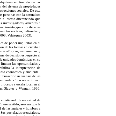
adquieren en función de las
ión del sistema de propiedades
strucciones sociales. De esta
las personas con la naturaleza
n el efecto diferenciado que
s investigadoras, adscritas a
uccionista, que concibe a las
encias sociales, culturales y
 2003; Velázquez 2003).
nes de poder implícitas en el
ión de las formas en cuanto a
os ecológicos, económicos y
oma de decisiones respecto al
 de unidades domésticas en su
 limitan las oportunidades y
ibilita la interpretación de
ambio económico y ambiental.
ircunscribe su análisis de las
 a entender cómo se conforman
 procesos a escala local en el
au, Slayter y Wangari 1996;
, enfatizando la necesidad de
n ese sentido, asevera que la
l de las mujeres y hombres a
 Sus postulados esenciales se