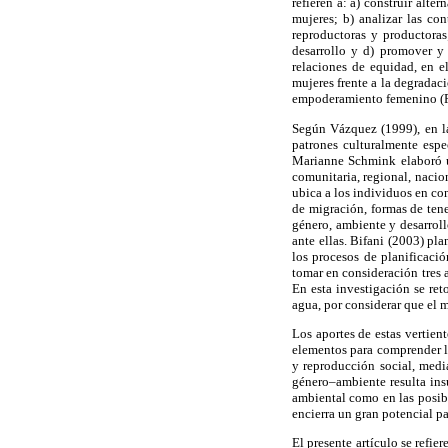
refieren a: a) construir alt
mujeres; b) analizar las co
reproductoras y productora
desarrollo y d) promover y 
relaciones de equidad, en el
mujeres frente a la degradaci
empoderamiento femenino (P
Según Vázquez (1999), en la
patrones culturalmente espe
Marianne Schmink elaboró u
comunitaria, regional, nacio
ubica a los individuos en con
de migración, formas de tene
género, ambiente y desarroll
ante ellas. Bifani (2003) pl
los procesos de planificació
tomar en consideración tres a
En esta investigación se reto
agua, por considerar que el 
Los aportes de estas vertien
elementos para comprender la
y reproducción social, media
género–ambiente resulta insu
ambiental como en las posibi
encierra un gran potencial pa
El presente artículo se refie