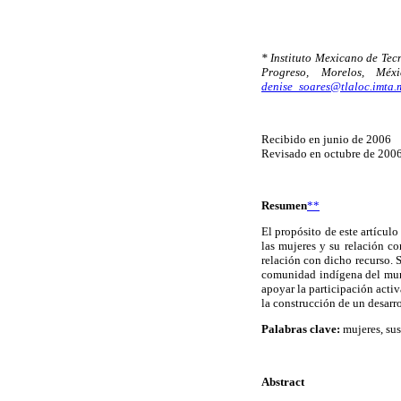
* Instituto Mexicano de Te
Progreso, Morelos, Méx
denise_soares@tlaloc.imta.
Recibido en junio de 2006
Revisado en octubre de 200
Resumen
**
El propósito de este artículo
las mujeres y su relación co
relación con dicho recurso. 
comunidad indígena del munic
apoyar la participación activ
la construcción de un desarro
Palabras clave:
mujeres, sus
Abstract