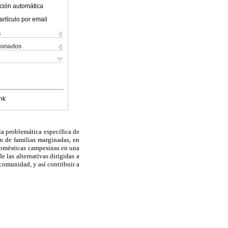
ción automática
artículo por email
s
cionados
nk
 la problemática específica de
ón de familias marginadas, en
 domésticas campesinas en una
 las alternativas dirigidas a
 comunidad, y así contribuir a