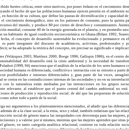
ibido fuertes críticas, entre otros motivos, por poner énfasis en el crecimiento de
ayando el hecho de que las poblaciones humanas ejercen presión en el ambiente n
 en función de su cultura, que define las pautas de diversificación y capacidad d
 el crecimiento demográfico, sino en los patrones de consumo, pues la quinta p
s recursos del mundo, y produce 80 por ciento de desechos y contaminantes. Asimi
ación mundial, consume 40 de la energía generada en el planeta, y en promedio uno
ue un habitante de igual condición socioeconómica en Ghana (Bifani 1992; Soares
 fecha, el concepto de desarrollo sustentable ha evolucionado y permanece en el 
 es parte integrante del discurso de académicos, activistas, profesionales y p
decir, se ha adoptado la retórica del concepto, sin precisar su significado e implicac
res (Velázquez 2003; Martínez 2000; Boege 1996; Gallopin 1986), en el centro de 
ustentabilidad del desarrollo está la crisis ambiental y la necesidad de transfor
 Foladori (1999, 94) menciona que el análisis de la relación de los seres humanos
sociedad humana es diferenciada, conflictiva e interactúa con su entorno a partir d
con posibilidades e intereses diferenciados y, gran parte de las veces, antagó
tal se centra en las contradicciones internas de las sociedades y no en su interrelació
les con la naturaleza están mediadas por las interacciones en los grupos socia
te relevante, al establecer que el punto central del cambio ambiental no está e
aciones de producción y reproducción social; de ahí que las propuestas de solución
 como sobre todo a partir de la social.
ega sus argumentos a los planteamientos mencionados, al añadir que las diferenci
además de a la clase social, a la etnia, sexo y edad; también enfatizan que las relac
trucción social de género marca las inequidades con desventaja para las mujeres,
cisiones y a valerse por sí mismos, mientras que las mujeres aprenden que otras 
el género, en tanto categoría analítica relacional, contiene en toda relación socia