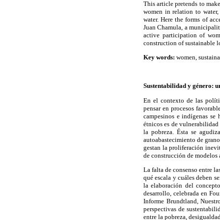
This article pretends to make
women in relation to water,
water. Here the forms of ac
Juan Chamula, a municipality 
active participation of wo
construction of sustainable 
Key words:
women, sustainab
Sustentabilidad y género: u
En el contexto de las polít
pensar en procesos favorable
campesinos e indígenas se 
étnicos es de vulnerabilidad
la pobreza. Ésta se agudiza
autoabastecimiento de granos
gestan la proliferación inev
de construcción de modelos a
La falta de consenso entre la
qué escala y cuáles deben ser
la elaboración del concept
desarrollo, celebrada en Fou
Informe Brundtland, Nuestro
perspectivas de sustentabili
entre la pobreza, desiguald