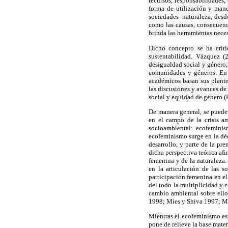
recursos, responsabilidades,
forma de utilización y mane
sociedades–naturaleza, desde
como las causas, consecuenc
brinda las herramientas nece
Dicho concepto se ha criti
sustentabilidad. Vázquez (
desigualdad social y género,
comunidades y géneros. En 
académicos basan sus plante
las discusiones y avances de
social y equidad de género (
De manera general, se pueden
en el campo de la crisis am
socioambiental: ecofeminis
ecofeminismo surge en la déca
desarrollo, y parte de la pr
dicha perspectiva teórica afi
femenina y de la naturaleza.
en la articulación de las s
participación femenina en el
del todo la multiplicidad y 
cambio ambiental sobre ellos
1998; Mies y Shiva 1997; M
Mientras el ecofeminismo est
pone de relieve la base mater