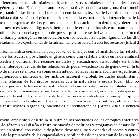
, derechos, responsabilidades, obligaciones y capacidades que los individuos 
 género y etnia. Es decir, en tanto existe una división del trabajo y una distribuc
les, también las formas de interacción con la naturaleza se derivan de dichas con
ista enfatiza cómo el género, la clase y la etnia estructuran las interacciones de 
inen las respuestas de los grupos sociales a los cambios ambientales, y determina
obres, mestizos e indígenas sufren con el deterioro de los sistemas naturales. La
 ecofeminismo con el argumento de que sus postulados se derivan de una posición red
nitaria y homogénea en su relación con los recursos naturales, ignorando las difer
ocadas al no experimentar de la misma manera su relación con los recursos (Bifani
lítica feminista combina la perspectiva de la mujer con el análisis de las relacio
l de los recursos, postulando el género como una variable crítica en la determinac
cceden y controlan los recursos naturales y encuadrando su abordaje en ámbit
e la interdependencia de las relaciones de poder —incluso las de género— en la t
 de interés se enfoca en cómo están interconectadas las interacciones específicas
conómicos y políticos en los ámbitos nacional y global, los cuales posibilitan o
n la relación de los grupos sociales con la naturaleza a escala local. Ello pos
ejo y gestión de los recursos naturales en el contexto de procesos globales de c
iente a la comprensión y resolución de la crisis ambiental, es el hecho de que no c
nos con la naturaleza al ámbito de las construcciones ideológicas, sino que aspira
intereses sobre el ambiente desde una perspectiva histórica y política, ubicando los
 instituciones regionales, nacionales e internacionales (Bifani 2003; Rochele
género, ambiente y desarrollo se nutre de los postulados de los enfoques anteriores
a de género en el diseño e instrumentación de políticas y programas de desarrollo. E
ítica ambiental con enfoque de género debe asegurar y extender el acceso y contro
avés de la promoción de las capacidades y habilidades de negociación de las mujeres.