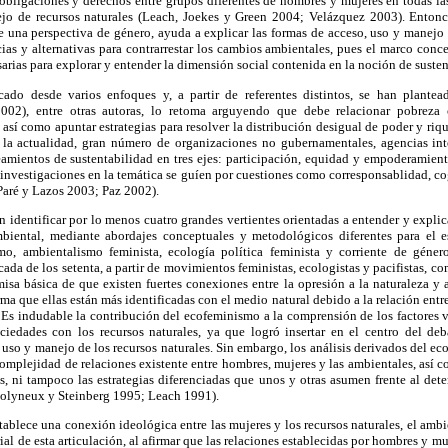
 obligaciones y derechos entre grupos diferentes de hombres y mujeres en todas las
jo de recursos naturales (Leach, Joekes y Green 2004; Velázquez 2003). Entonces
 una perspectiva de género, ayuda a explicar las formas de acceso, uso y manejo d
ias y alternativas para contrarrestar los cambios ambientales, pues el marco conc
sarias para explorar y entender la dimensión social contenida en la noción de susten
cado desde varios enfoques y, a partir de referentes distintos, se han plantea
2002), entre otras autoras, lo retoma arguyendo que debe relacionar pobreza
 así como apuntar estrategias para resolver la distribución desigual de poder y riqu
la actualidad, gran número de organizaciones no gubernamentales, agencias inte
amientos de sustentabilidad en tres ejes: participación, equidad y empoderamient
 investigaciones en la temática se guíen por cuestiones como corresponsablidad, co
Paré y Lazos 2003; Paz 2002).
 identificar por lo menos cuatro grandes vertientes orientadas a entender y expli
biental, mediante abordajes conceptuales y metodológicos diferentes para el e
mo, ambientalismo feminista, ecología política feminista y corriente de género
da de los setenta, a partir de movimientos feministas, ecologistas y pacifistas, com
emisa básica de que existen fuertes conexiones entre la opresión a la naturaleza y 
rma que ellas están más identificadas con el medio natural debido a la relación ent
 Es indudable la contribución del ecofeminismo a la comprensión de los factores 
ociedades con los recursos naturales, ya que logró insertar en el centro del de
 uso y manejo de los recursos naturales. Sin embargo, los análisis derivados del 
complejidad de relaciones existente entre hombres, mujeres y las ambientales, así co
, ni tampoco las estrategias diferenciadas que unos y otras asumen frente al dete
olyneux y Steinberg 1995; Leach 1991).
ablece una conexión ideológica entre las mujeres y los recursos naturales, el ambi
ial de esta articulación, al afirmar que las relaciones establecidas por hombres y mu