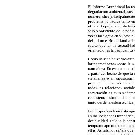
El Informe Brundtland ha rec
degradación ambiental, sosl
número, sino principalmente,
problema no radica tanto en
utiliza 85 por ciento de lo
sólo 5 por ciento de la pobl
veces más agua en su casa q
del Informe Brundtland a la
suerte que en la actualidad
orientaciones filosóficas. Es 
Como lo señalan varios auto
latinoamericanas sobre la s
naturaleza. En ese contexto,
a partir del hecho de que la 
en alianza o en oposición, 
principal de la crisis ambien
todas las relaciones socia
aseveración es extremadamen
ecosistemas, sino en las rel
tanto desde la esfera técnica,
La perspectiva feminista agr
en las sociedades responden, 
desigualdad, así que la cons
temprano aprenden a tomar de
ellas. Asimismo, señala que 