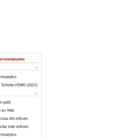
Personalizados
 Analytics
 Scholar H5M5 (
2021
)
l (pdf)
lo en XML
cias del artículo
itar este artículo
 Analytics