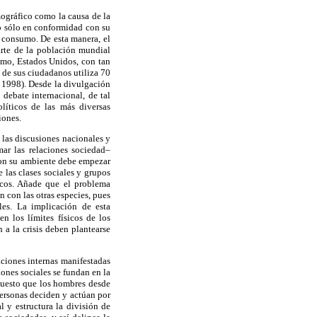
mográfico como la causa de la
o sólo en conformidad con su
e consumo. De esta manera, el
arte de la población mundial
smo, Estados Unidos, con tan
 de sus ciudadanos utiliza 70
 1998). Desde la divulgación
debate internacional, de tal
olíticos de las más diversas
iones.
las discusiones nacionales y
mar las relaciones sociedad–
 con su ambiente debe empezar
e las clases sociales y grupos
nicos. Añade que el problema
n con las otras especies, pues
les. La implicación de esta
n los límites físicos de los
 a la crisis deben plantearse
aciones internas manifestadas
iones sociales se fundan en la
 puesto que los hombres desde
personas deciden y actúan por
l y estructura la división de