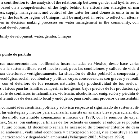
 a contribution to the analysis of the relationship between gender and hydric resou
 based on a comprehension of the logic behind the articulation strategies of mar
cess, supply, management and control of the water for rural domestic units in an
in the los Altos region of Chiapas, will be analyzed, in order to reflect on altern
men in decision making processes on water management in the community, cont
local development.
ility development, water, gender, Chiapas.
n punto de partida
icas macroeconómicas neoliberales instrumentadas en México, desde hace varias
s a la sustentabilidad en el medio rural, pues las condiciones y calidad de vida 
han deteriorado vertiginosamente. La situación de dicha población, compuesta p
 ecológica, social, económica y política, cuyas consecuencias son graves y retroal
 con el deterioro de los recursos naturales, baja productividad de los suelos
 básicos para las familias campesinas indígenas, bajos precios de los productos a
itable de conflictos intrafamiliares, violencia, alcoholismo, emigración y pérdida d
lternativos de desarrollo local y endógeno, para conformar procesos de sustentabil
s comunidades científica, política y activista respecto al significado de sustentabili
 las estrategias y medios para alcanzarla, amerita un análisis breve para aclarar d
o desarrollo sustentable comenzaron a inicios de 1970, con la reunión de expe
nex, Suiza. Sin embargo, a finales de los ochenta es cuando el enfoque se popula
 futuro común. El documento señala la necesidad de promover criterios de desar
dad ambiental, viabilidad económica y participación social, y se constituye en un
ad, participación y degradación ambiental (Velázquez 2003; Vázquez 1999).