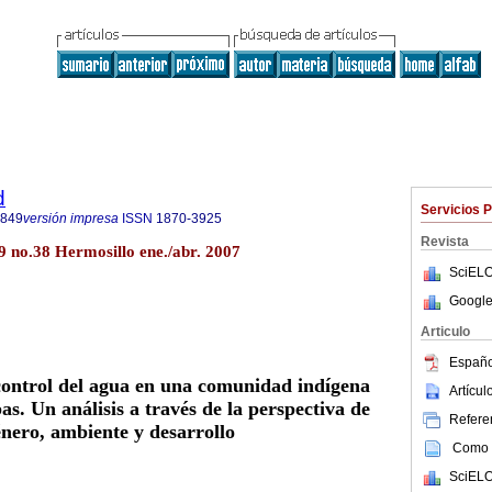
d
Servicios 
4849
versión impresa
ISSN
1870-3925
Revista
9 no.38 Hermosillo ene./abr. 2007
SciELO
Google
Articulo
Españo
control del agua en una comunidad indígena
Artícu
s. Un análisis a través de la perspectiva de
Referen
nero, ambiente y desarrollo
Como c
SciELO