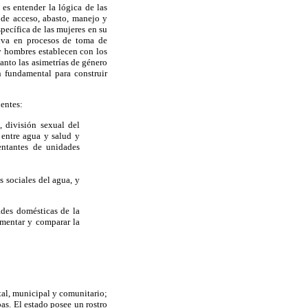
s entender la lógica de las
s de acceso, abasto, manejo y
pecífica de las mujeres en su
ctiva en procesos de toma de
 y hombres establecen con los
tanto las asimetrías de género
n fundamental para construir
entes:
, división sexual del
 entre agua y salud y
entantes de unidades
s sociales del agua, y
ades domésticas de la
imentar y comparar la
atal, municipal y comunitario;
s. El estado posee un rostro