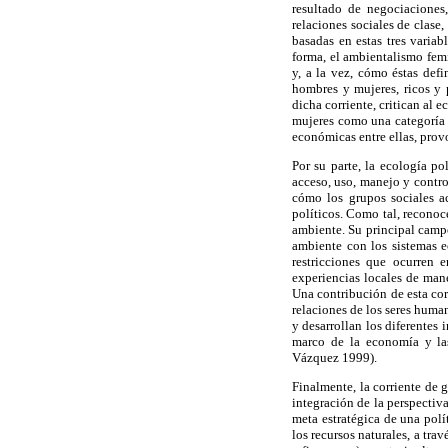
resultado de negociaciones
relaciones sociales de clase,
basadas en estas tres variab
forma, el ambientalismo femin
y, a la vez, cómo éstas def
hombres y mujeres, ricos y p
dicha corriente, critican al
mujeres como una categoría u
económicas entre ellas, prov
Por su parte, la ecología po
acceso, uso, manejo y contro
cómo los grupos sociales a
políticos. Como tal, reconoc
ambiente. Su principal campo
ambiente con los sistemas e
restricciones que ocurren e
experiencias locales de man
Una contribución de esta corr
relaciones de los seres huma
y desarrollan los diferentes 
marco de la economía y las
Vázquez 1999).
Finalmente, la corriente de 
integración de la perspectiv
meta estratégica de una pol
los recursos naturales, a tr