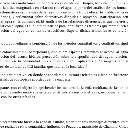
 vive en condiciones de pobreza en el estado de Chiapas, México. Su objetivo e
de familias marginadas en relación con el agua, a partir del análisis de las forma
s domésticas campesinas de la región de estudio, a fin de ubicar la problemática es
ídricos, y reflexionar sobre alternativas dirigidas a apoyar su participación a
del agua en la comunidad. El análisis de las relaciones diferenciadas que mujeres
ular con el agua, es el punto de partida para identificar los factores que reproducen 
ación del agua en contextos específicos. Superar dichas asimetrías es condició
.
 obtuvo mediante la combinación de los métodos cuantitativos y cualitativos sigui
 conocimiento y percepciones, que cubre aspectos referentes a: acceso al agua
lección del recurso hídrico, percepción sobre la disponibilidad del agua, relación
 hídrico en la comunidad. Las encuestas fueron aplicadas a 31 mujeres repres
1
s, de un total de 112 familias que habitan la localidad.
tico participativo, en donde se abordaron cuestiones referentes a las significacione
nálisis de los tópicos abordados en la encuesta.
ipante, con el objeto de aprehender los matices de la vida cotidiana de las unid
e comprender mejor sus estrategias de interacción con el agua, así como retroal
 con los otros métodos.
n acercamiento breve a la zona de estudio, a partir de tres abordajes diferentes: est
 fue realizada en la comunidad indígena de Pozuelos, municipio de Chamula, Chiapa