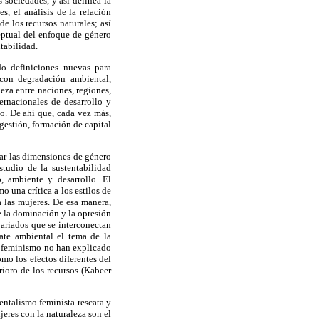
 sociedades, y así delinea la
, el análisis de la relación
e los recursos naturales; así
eptual del enfoque de género
tabilidad.
do definiciones nuevas para
 con degradación ambiental,
eza entre naciones, regiones,
rnacionales de desarrollo y
o. De ahí que, cada vez más,
gestión, formación de capital
car las dimensiones de género
studio de la sustentabilidad
, ambiente y desarrollo. El
o una crítica a los estilos de
a las mujeres. De esa manera,
re la dominación y la opresión
variados que se interconectan
bate ambiental el tema de la
ecofeminismo no han explicado
mo los efectos diferentes del
rioro de los recursos (Kabeer
entalismo feminista rescata y
jeres con la naturaleza son el