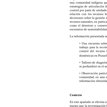
una comunidad indígena que
estrategias de articulación 
control por parte de unidade
relación con los recursos h
decisiones sobre la gestión 
recursos naturales, en partic
como el deterioro y conserv
escenarios de sustentabilidad
La información presentada se
• Una encuesta sobre
trabajo para la reco
control del recurso
domésticas en Pozuelo
• Talleres de diagnós
se profundizó en el a
• Observación partic
comunidad, en aras d
información obtenida
Contexto
En este apartado se efectúa u
puesto que la investigación