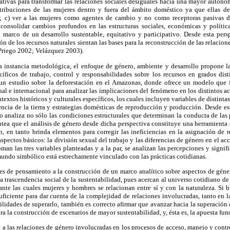
ernativas para transformar las relaciones sociales desiguales hacia una mayor auto
ntribuciones de las mujeres dentro y fuera del ámbito doméstico ya que ellas de
s; c) ver a las mujeres como agentes de cambio y no como receptoras pasivas de
consolidar cambios profundos en las estructuras sociales, económicas y política
 marco de un desarrollo sustentable, equitativo y participativo. Desde esta persp
ón de los recursos naturales sientan las bases para la reconstrucción de las relacio
riego 2002; Velázquez 2003).
 instancia metodológica, el enfoque de género, ambiente y desarrollo propone la 
cíficos de trabajo, control y responsabilidades sobre los recursos en grados dist
n estudio sobre la deforestación en el Amazonas, donde ofrece un modelo que f
nal e internacional para analizar las implicaciones del fenómeno en los distintos a
textos históricos y culturales específicos, los cuales incluyen variables de distinta
ncia de la tierra y estrategias domésticas de reproducción y producción. Desde es
o analiza no sólo las condiciones estructurales que determinan la conducta de las p
antea que el análisis de género desde dicha perspectiva constituye una herramient
n, en tanto brinda elementos para corregir las ineficiencias en la asignación de 
spectos básicos: la división sexual del trabajo y las diferencias de género en el acc
man las tres variables planteadas y a la par, se analizan las percepciones y signif
mundo simbólico está estrechamente vinculado con las prácticas cotidianas.
tes de pensamiento a la construcción de un marco analítico sobre aspectos de géne
 trascendencia social de la sustentabilidad, pues acercan al universo cotidiano de
nte las cuales mujeres y hombres se relacionan entre sí y con la naturaleza. Si 
ficiente para dar cuenta de la complejidad de relaciones involucradas, tanto en 
lidades de superarlo, también es correcto afirmar que avanzar hacia la superación
ra la construcción de escenarios de mayor sustentabilidad, y, ésta es, la apuesta fu
re a las relaciones de género involucradas en los procesos de acceso, manejo y contr