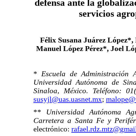
defensa ante la globaliz
servicios agr
Félix Susana Juárez López*,
Manuel López Pérez*, Joel Ló
*
Escuela de Administración 
Universidad Autónoma de Sina
Sinaloa, México. Teléfono: 0
susyjl@uas.uasnet.mx
;
malope@u
**
Universidad Autónoma Ag
Carretera a Santa Fe y Perifé
electrónico:
rafael.rdz.mtz@gmai