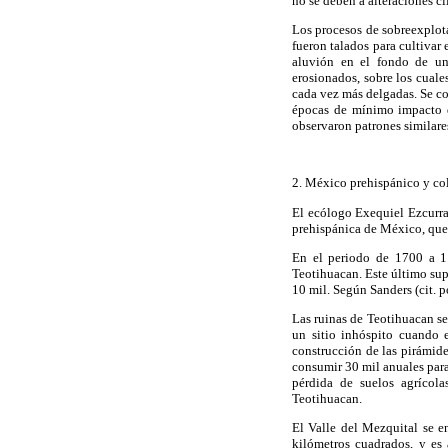
no se deben a alteraciones cl
Los procesos de sobreexplot
fueron talados para cultivar 
aluvión en el fondo de un
erosionados, sobre los cuales
cada vez más delgadas. Se co
épocas de mínimo impacto d
observaron patrones similare
2. México prehispánico y co
El ecólogo Exequiel Ezcurra 
prehispánica de México, que 
En el periodo de 1700 a 11
Teotihuacan. Este último sup
10 mil. Según Sanders (cit. p
Las ruinas de Teotihuacan s
un sitio inhóspito cuando e
construcción de las pirámid
consumir 30 mil anuales para
pérdida de suelos agrícola
Teotihuacan.
El Valle del Mezquital se e
kilómetros cuadrados, y es