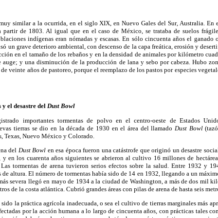
 muy similar a la ocurrida, en el siglo XIX, en Nuevo Gales del Sur
,
Australia. En e
 partir de 1803. Al igual que en el caso de México, se trataba de suelos frágil
oblaciones indígenas eran nómadas y escasas. En sólo cincuenta años el ganado 
só un grave deterioro ambiental, con descenso de la capa freática, erosión y deserti
ción en el tamaño de los rebaños y en la densidad de animales por kilómetro cuadr
 auge; y una disminución de la producción de lana y sebo por cabeza. Hubo zon
e veinte años de pastoreo, porque el reemplazo de los pastos por especies vegetal
 y el desastre del
Dust Bowl
istrado importantes tormentas de polvo en el centro-oeste de Estados Unid
uevas tierras se dio en la década de 1930 en el área del llamado
Dust Bowl
(tazó
s, Texas, Nuevo México y Colorado.
ena del
Dust Bowl
en esa época fueron una catástrofe que originó un desastre soci
 y en los cuarenta años siguientes se abrieron al cultivo 16 millones de hectáre
as tormentas de arena tuvieron serios efectos sobre la salud. Entre 1932 y 1
s de altura. El número de tormentas había sido de 14 en 1932, llegando a un máxim
 más severa llegó en mayo de 1934 a la ciudad de Washington, a más de dos mil kil
s de la costa atlántica. Cubrió grandes áreas con pilas de arena de hasta seis metr
sido la práctica agrícola inadecuada, o sea el cultivo de tierras marginales más apr
fectadas por la acción humana a lo largo de cincuenta años, con prácticas tales c