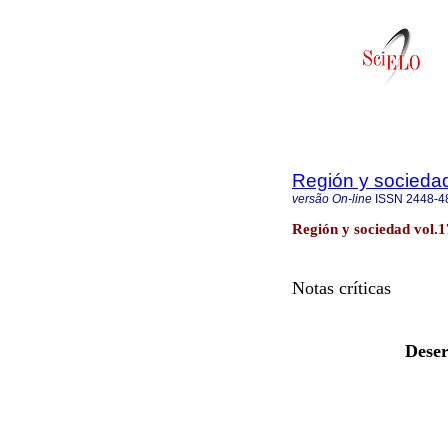
Región y socieda
versão On-line
ISSN
2448-4
Región y sociedad vol.
Notas críticas
Deser