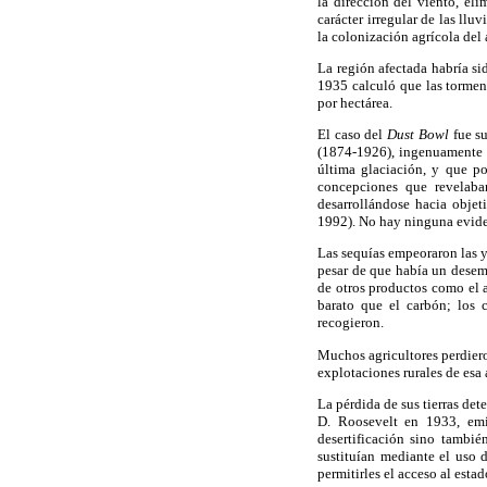
la dirección del viento, el
carácter irregular de las ll
la colonización agrícola del 
La región afectada habría si
1935 calculó que las tormen
por hectárea.
El caso del
Dust Bowl
fue su
(1874-1926), ingenuamente s
última glaciación, y que p
concepciones que revelaba
desarrollándose hacia objet
1992). No hay ninguna eviden
Las sequías empeoraron las 
pesar de que había un desemp
de otros productos como el 
barato que el carbón; los
recogieron.
Muchos agricultores perdieron
explotaciones rurales de esa 
La pérdida de sus tierras de
D. Roosevelt en 1933, emi
desertificación sino tambié
sustituían mediante el uso 
permitirles el acceso al esta