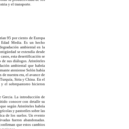
ria y el transporte.
rían 95 por ciento de Europa
la Edad Media. Es un hecho
degradación ambiental en la
antigüedad se extendía desde
asos, esta desertificación se
 de sus diálogos. Aristóteles
adación ambiental que habría
ernante ateniense Solón había
s de nuestra era, el avance de
 Turquía, Siria y China. En el
 y el sobrepastoreo hicieron
e Grecia. La introducción de
mitido conocer con detalle su
 que según Aristóteles habría
ícolas y pastoriles sobre las
ica de los suelos. Un evento
ltivadas fueron abandonadas.
 confirman que estos cambios