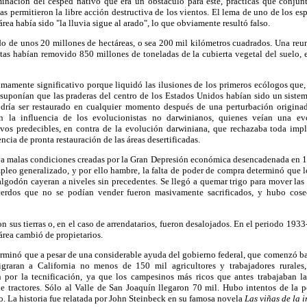
iminación del césped nativo que era un obstáculo para éste, prácticas que conjun
uvias permitieron la libre acción destructiva de los vientos. El lema de uno de los 
área había sido "la lluvia sigue al arado", lo que obviamente resultó falso.
do de unos 20 millones de hectáreas, o sea 200 mil kilómetros cuadrados. Una reu
tas habían removido 850 millones de toneladas de la cubierta vegetal del suelo, e
mamente significativo porque liquidó las ilusiones de los primeros ecólogos que
uponían que las praderas del centro de los Estados Unidos habían sido un sistem
odría ser restaurado en cualquier momento después de una perturbación originad
n la influencia de los evolucionistas no darwinianos, quienes veían una evo
ivos predecibles, en contra de la evolución darwiniana, que rechazaba toda impl
cia de pronta restauración de las áreas desertificadas.
ya malas condiciones creadas por la Gran Depresión económica desencadenada en 1
leo generalizado, y por ello hambre, la falta de poder de compra determinó que l
algodón cayeran a niveles sin precedentes. Se llegó a quemar trigo para mover las
 cerdos que no se podían vender fueron masivamente sacrificados, y hubo cos
 sus tierras o, en el caso de arrendatarios, fueron desalojados. En el periodo 1933
área cambió de propietarios.
terminó que a pesar de una considerable ayuda del gobierno federal, que comenzó ba
graran a California no menos de 150 mil agricultores y trabajadores rurales
n por la tecnificación, ya que los campesinos más ricos que antes trabajaban la 
de tractores. Sólo al Valle de San Joaquín llegaron 70 mil. Hubo intentos de la 
do. La historia fue relatada por John Steinbeck en su famosa novela
Las viñas de la i