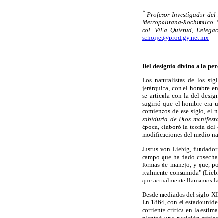
*
Profesor-Investigador de
Metropolitana-Xochimilco. 
col. Villa Quietud, Delega
schoijet@prodigy.net.mx
Del designio divino a la pe
Los naturalistas de los si
jerárquica, con el hombre en
se articula con la del desi
sugirió que el hombre era u
comienzos de ese siglo, el 
sabiduría de Dios manifest
época, elaboró la teoría de
modificaciones del medio nat
Justus von Liebig, fundador
campo que ha dado cosechas 
formas de manejo, y que, po
realmente consumida" (Liebi
que actualmente llamamos la 
Desde mediados del siglo XIX
En 1864, con el estadounid
corriente crítica en la esti
planteó una posición crític