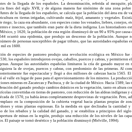
antes de la llegada de los españoles. La denominación, referida al mezquite, p
hacia fines del siglo XVII, y de alguna manera fue sinónimo de una zona pobre 
. Antes de la llegada de los españoles, se calcula que la población del área era de v
ricultura en tierras irrigadas, cultivando maíz, frijol, amaranto y vegetales. Exis
de riego; la caza era abundante, con especies como los venados, liebres, conejos, et
entes e insectos, que también eran parte de la dieta indígena. Los historiadores e
 México, y 1620, la población de esta región disminuyó de un 90 a 95% por causa 
1544 ocurrió una epidemia, que produjo un descenso de la población. Aunque no
 número de personas susceptibles de pagar tributo, que las autoridades españolas 
 mil en 1600.
ción de especies de pastoreo produjo una revolución ecológica en México fue 
530, los españoles introdujeron ovejas, caballos, puercos y cabras, y permitieron el
dígenas. Aunque las autoridades españolas limitaron la cría de ganado mayor en r
siguiera la de ovejas, puercos y cabras, con predominio de las primeras. Al com
osteriormente fue espectacular y llegó a dos millones de cabezas hacia 1565. El 
ó al valle en lugar de paso para el aprovisionamiento de los mineros. La producc
ciones mineras en Zacatecas y Pachuca, y de la ciudad de México. Hacia 1589; las t
liferación del ganado produjo cambios drásticos en la vegetación, tanto en altura 
agrícolas convertidas en tierras de pastoreo, con reducción de las aldeas indígenas y d
década de 1570, ya había áreas completamente desprovistas de vegetación. Pero, ad
emplazo en la composición de la cubierta vegetal hacia plantas propias de zona
rdones y otras plantas espinosas. En la medida en que declinaba la cantidad y
o de los rebaños y la calidad del ganado, y se estabiliza a principios del siglo 
apertura de minas en la región, produjo una reducción de los niveles de las capas
os. El paisaje se tornó desértico y la población disminuyó (Melville, 1994).