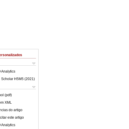
ersonalizados
 Analytics
 Scholar H5M5 (
2021
)
ol (pdf)
 em XML
cias do artigo
itar este artigo
 Analytics