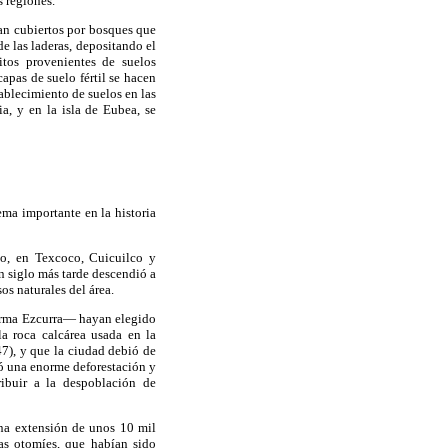
s regiones.
an cubiertos por bosques que
de las laderas, depositando el
tos provenientes de suelos
capas de suelo fértil se hacen
ablecimiento de suelos en las
, y en la isla de Eubea, se
ema importante en la historia
co, en Texcoco, Cuicuilco y
n siglo más tarde descendió a
os naturales del área.
firma Ezcurra— hayan elegido
la roca calcárea usada en la
7), y que la ciudad debió de
só una enorme deforestación y
ribuir a la despoblación de
una extensión de unos 10 mil
as otomíes, que habían sido