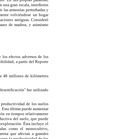
n una gran escala, interfieren
de las armonías perturbadas y
damente volviéndose un hogar
zaciones antiguas. Consideró
scasez de madera, y asimismo
 los efectos adversos de los
bilidad, a partir del Reporte
e 48 millones de kilómetros
esertificación" fue utilizado
 productividad de los suelos
n. Esta última puede aumentar
ción en tiempos relativamente
oductiva del suelo, que puede
eexplotación. Ésta incluye el
uadas como el monocultivo,
 arena que afectan a grandes
ioran la productividad de los