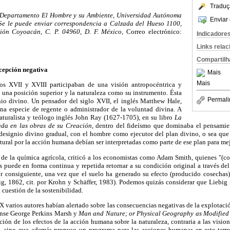
Traduç
l Departamento El Hombre y su Ambiente, Universidad Autónoma
Enviar 
Se le puede enviar correspondencia a Calzada del Hueso 1100,
ción Coyoacán, C. P. 04960, D. F. México,
Correo electrónico:
Indicadore
Links rela
Compartilh
rcepción negativa
Mais
Mais
glos XVII y XVIII participaban de una visión antropocéntrica y
 una posición superior y la naturaleza como su instrumento. Ésta
Permali
gnio divino. Un pensador del siglo XVII, el inglés Matthew Hale,
na especie de regente o administrador de la voluntad divina. A
naturalista y teólogo inglés John Ray (1627-1705), en su libro
La
ada en las obras de su Creación
, dentro del fideísmo que dominaba el pensamien
l designio divino gradual, con el hombre como ejecutor del plan divino, o sea que
ural por la acción humana debían ser interpretadas como parte de ese plan para mej
 de la química agrícola, criticó a los economistas como Adam Smith, quienes "(c
puede en forma continua y repetida retornar a su condición original a través del
r consiguiente, una vez que el suelo ha generado su efecto (producido cosechas)
g, 1862, cit. por Krohn y Schäffer, 1983). Podemos quizás considerar que Liebig f
cuestión de la sostenibilidad.
 varios autores habían alertado sobre las consecuencias negativas de la explotació
ense George Perkins Marsh y
Man and Nature; or Physical Geography as Modified
mación de los efectos de la acción humana sobre la naturaleza, contraria a las visio
a, sino que además propuso un programa para las acciones humanas en este terre