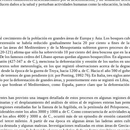
ducen daños a la salud y perturban actividades humanas como la educación, la indust
l crecimiento de la población en grandes áreas de Europa y Asia. Los bosques cub
u extensión se habría reducido gradualmente hacia 20 por ciento a fines de 
e las áreas del Mediterráneo y de la Mesopotamia sufrieron graves procesos de 
20-121) afirma que sólo ha sobrevivido 10 por ciento del área boscosa que en la 
De los famosos cedros del Líbano apenas quedan algunos bosquecillos. En algunos c
latón (427-347 a. de C.), menciona la deforestación y erosión de los suelos en uno
 textos sobre meteorología, en los que registró observaciones acerca de la degr
a desde la época de la guerra de Troya, hacia 1200 a. de C. Hacia el año 590 el gob
 de terrenos de gran pendiente (cit. por Ponting, 1992:76). En Italia, tres siglos ante
 por la deforestación de grandes áreas, y posteriormente esto se registró en Libia,
s que bordean el Mediterráneo, como España, parece claro que la deforestación
entes han provisto una imagen detallada de estos procesos en algunas regiones d
inarias y el desplazamiento del análisis de sitios al de regiones enteras han per
s regiones estudiadas fue la llanura de la Argólida, en la península del Peloponeso,
erables entre los años 3000 y 1000 a. de C. Como consecuencia de actividades agr
re los años 4000 y 3000 a. de C., ocurrió más de un episodio de erosión catastróf
del tercer milenio. A partir de esa época en algunas áreas las laderas antes cu
ca desnuda y algunas malezas. Investigaciones realizadas en otras áreas de Grecia