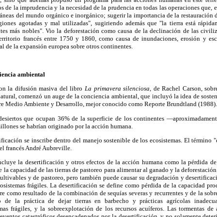
os de la imprudencia y la necesidad de la prudencia en todas las operaciones que, e
áneas del mundo orgánico e inorgánico; sugerir la importancia de la restauración 
giones agotadas y mal utilizadas", sugiriendo además que "la tierra está rápi
tes más nobles". Vio la deforestación como causa de la declinación de las civili
territorio francés entre 1750 y 1860, como causa de inundaciones, erosión y e
l de la expansión europea sobre otros continentes.
ciencia ambiental
on la difusión masiva del libro
La primavera silenciosa,
de Rachel Carson, sobre
atural, comenzó un auge de la conciencia ambiental, que incluyó la idea de sosteni
re Medio Ambiente y Desarrollo, mejor conocido como Reporte Brundtland (1988).
midesiertos que ocupan 36% de la superficie de los continentes —aproximadament
lones se habrían originado por la acción humana.
ificación se inscribe dentro del manejo sostenible de los ecosistemas. El término "d
el francés André Aubreville.
cluye la desertificación y otros efectos de la acción humana como la pérdida de
e la capacidad de las tierras de pastoreo para alimentar al ganado y la deforestació
 cultivables y de pastoreo, pero también puede causar su degradación y desertifica
cosistemas frágiles. La desertificación se define como pérdida de la capacidad pr
curre como resultado de la combinación de sequías severas y recurrentes y de la sobr
o de la práctica de dejar tierras en barbecho y prácticas agrícolas inadec
mas frágiles, y la sobreexplotación de los recursos acuíferos. Las tormentas de
n eventos catastróficos desencadenados por la desertificación, y no solamente deter