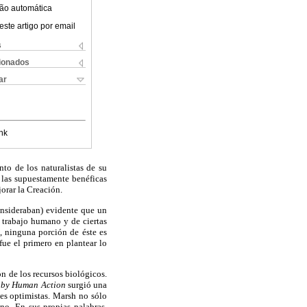
ão automática
este artigo por email
s
cionados
ar
nk
to de los naturalistas de su
 las supuestamente benéficas
orar la Creación.
onsideraban) evidente que un
 trabajo humano y de ciertas
, ninguna porción de éste es
ue el primero en plantear lo
n de los recursos biológicos.
 by Human Action
surgió una
nes optimistas. Marsh no sólo
no. En sus propias palabras,