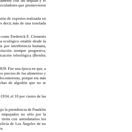
tamente con las sequías y el
especuladores que promovieron
nión de expertos realizada en
s decir, más de una tonelada
, como Frederick E. Clements
a ecológico estable desde la
a por interferencia humana,
lución siempre progresiva,
icación teleológica (Bowler,
929. Fue una época en que, a
os precios de los alimentos y
 locomotoras, porque era más
echas de algodón que no se
-1934, el 10 por ciento de las
jo la presidencia de Franklin
, empujados no sólo por la
tierra con arrendatarios los
policía de Los Ángeles de no
ra
.