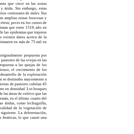
lanta que crece en las zonas
y árida. Sin embargo, estas
arios centenares de miles. Sus
tían amplias zonas boscosas y
cétera; peces en los cursos de
stiman que entre 1519, año en
de las epidemias que trajeron
 existen datos acerca de la
estimaron en más de 75 mil en
originalmente propuesta por
 pastoreo de las ovejas en las
espuesta a las quejas de los
ienzo, el crecimiento de los
desarrollo de la explotación
ión se destinaba mayormente a
ierras de pastoreo cubrían 45
como en densidad. Los bosques
e las áreas de cultivo que las
emás, en el último cuarto del
s áridas, como lechuguilla,
 calidad de la vegetación de
siguiente. La deforestación,
 freáticas, lo que causó una