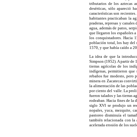
tributarios de los aztecas 
desérticas, sólo apareció 
características son recientes
habitantes practicaban la ag
praderas, represas y canales 
agua, además de patos, serpi
que llegaron los españoles a
los conquistadores. Hacia 
población total, los hay del
1570, y que había caído a 20
La idea de que la introduc
Simpson (1952). A partir de 1
tierras agrícolas de los in
indígenas, permitieron que 
rebaños fue modesto, pero p
minera en Zacatecas convirti
la alimentación de las pobla
por ciento del valle. La pro
fueron talados y las tierras 
rodeaban. Hacia fines de la 
siglo XVI se produjo un re
nopales, yuca, mezquite, ca
pastoreo disminuía el tamañ
también relacionada con la 
acelerada erosión de los suel