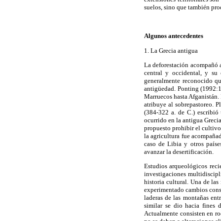
suelos, sino que también pro
Algunos antecedentes
1. La Grecia antigua
La deforestación acompañó a
central y occidental, y s
generalmente reconocido qu
antigüedad. Ponting (1992:1
Marruecos hasta Afganistán. 
atribuye al sobrepastoreo. P
(384-322 a. de C.) escribió
ocurrido en la antigua Greci
propuesto prohibir el cultivo
la agricultura fue acompañado
caso de Libia y otros paíse
avanzar la desertificación.
Estudios arqueológicos reci
investigaciones multidiscipl
historia cultural. Una de la
experimentado cambios consid
laderas de las montañas ent
similar se dio hacia fines 
Actualmente consisten en ro