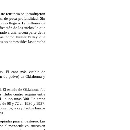
ste territorio se introdujeron
es, de poca profundidad. Sin
ovino llegó a 12 millones de
ficación de los suelos, lo que
ado a una tercera parte de la
as, como Hunter Valley, que
es no comestibles las tornaba
os. El caso más visible de
n de polvo) en Oklahoma y
al. El estado de Oklahoma fue
as. Hubo cuatro sequías entre
941 hubo unas 300. La arena
o de 68 y 72 en 1936 y 1937,
ómetros, y cayó sobre barcos
os.
opiadas para el pastoreo. Las
omo el monocultivo, surcos en