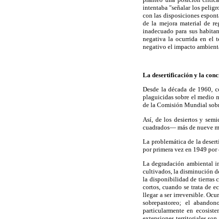
intentaba "señalar los peligr
con las disposiciones espont
de la mejora material de re
inadecuado para sus habitan
negativa la ocurrida en el 
negativo el impacto ambienta
La desertificación y la con
Desde la década de 1960, c
plaguicidas sobre el medio n
de la Comisión Mundial sob
Así, de los desiertos y se
cuadrados— más de nueve mil
La problemática de la desert
por primera vez en 1949 por 
La degradación ambiental in
cultivados, la disminución d
la disponibilidad de tierras
cortos, cuando se trata de e
llegar a ser irreversible. O
sobrepastoreo; el abandon
particularmente en ecosiste
extensiones territoriales so