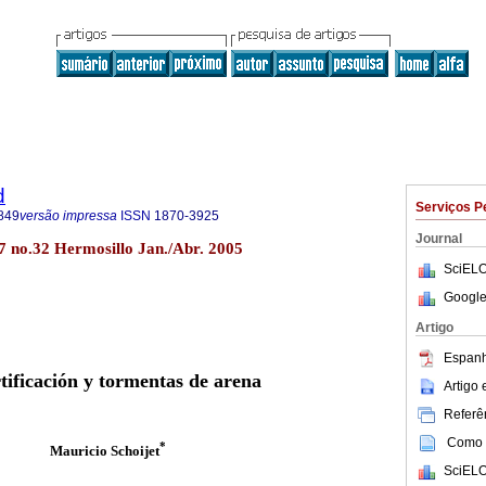
d
Serviços P
849
versão impressa
ISSN
1870-3925
Journal
17 no.32 Hermosillo Jan./Abr. 2005
SciELO
Google
Artigo
Espanh
tificación y tormentas de arena
Artigo
Referên
Como c
*
Mauricio Schoijet
SciELO