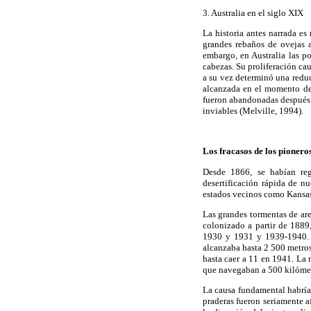
3. Australia en el siglo XIX
La historia antes narrada es
grandes rebaños de ovejas a
embargo, en Australia las p
cabezas. Su proliferación cau
a su vez determinó una reduc
alcanzada en el momento de
fueron abandonadas después d
inviables (Melville, 1994).
Los fracasos de los pioneros
Desde 1866, se habían reg
desertificación rápida de n
estados vecinos como Kansa
Las grandes tormentas de ar
colonizado a partir de 1889,
1930 y 1931 y 1939-1940. L
alcanzaba hasta 2 500 metro
hasta caer a 11 en 1941. La
que navegaban a 500 kilómetro
La causa fundamental habría 
praderas fueron seriamente a