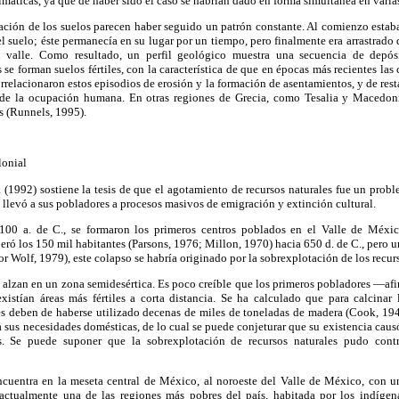
imáticas, ya que de haber sido el caso se habrían dado en forma simultánea en varia
ación de los suelos parecen haber seguido un patrón constante. Al comienzo estab
el suelo; éste permanecía en su lugar por un tiempo, pero finalmente era arrastrado 
 valle. Como resultado, un perfil geológico muestra una secuencia de depósi
 se forman suelos fértiles, con la característica de que en épocas más recientes las 
rrelacionaron estos episodios de erosión y la formación de asentamientos, y de rest
e la ocupación humana. En otras regiones de Grecia, como Tesalia y Macedonia
s (Runnels, 1995).
lonial
(1992) sostiene la tesis de que el agotamiento de recursos naturales fue un probl
llevó a sus pobladores a procesos masivos de emigración y extinción cultural.
00 a. de C., se formaron los primeros centros poblados en el Valle de Méxi
eró los 150 mil habitantes (Parsons, 1976; Millon, 1970) hacia 650 d. de C., pero u
or Wolf, 1979), este colapso se habría originado por la sobrexplotación de los recurs
e alzan en un zona semidesértica. Es poco creíble que los primeros pobladores —a
xistían áreas más fértiles a corta distancia. Se ha calculado que para calcinar 
es deben de haberse utilizado decenas de miles de toneladas de madera (Cook, 194
 sus necesidades domésticas, de lo cual se puede conjeturar que su existencia cau
s. Se puede suponer que la sobrexplotación de recursos naturales pudo cont
ncuentra en la meseta central de México, al noroeste del Valle de México, con 
 actualmente una de las regiones más pobres del país, habitada por los indígen