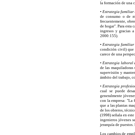
la formación de una c
•
Estrategia familiar
de consumo o de mo
frecuentemente, obrer
de hogar". Para esta 
ingresos y gracias a
2000:155).
•
Estrategia familiar
condición civil) que
carece de una perspec
•
Estrategia laboral 
de las maquiladoras 
supervisión y manten
ámbito del trabajo, 
•
Estrategia profesio
cual se puede desar
generalmente jóvenes.
con la empresa: "La f
que a las plantas maq
de los obreros, técni
(1998) señala en est
ingenieros jóvenes s
jerarquía de puestos
Los cambios de emple