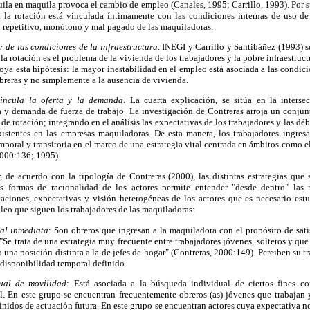
ila en maquila provoca el cambio de empleo (Canales, 1995; Carrillo, 1993). Por s
 la rotación está vinculada íntimamente con las condiciones internas de uso de 
o repetitivo, monótono y mal pagado de las maquiladoras.
r de las condiciones de la infraestructura
. INEGI y Carrillo y Santibáñez (1993) 
la rotación es el problema de la vivienda de los trabajadores y la pobre infraestruc
ya esta hipótesis: la mayor inestabilidad en el empleo está asociada a las condici
obreras y no simplemente a la ausencia de vivienda.
incula la oferta y la demanda
. La cuarta explicación, se sitúa en la inters
a y demanda de fuerza de trabajo. La investigación de Contreras arroja un conjun
de rotación; integrando en el análisis las expectativas de los trabajadores y las dé
xistentes en las empresas maquiladoras. De esta manera, los trabajadores ingres
oral y transitoria en el marco de una estrategia vital centrada en ámbitos como el 
2000:136; 1995).
r, de acuerdo con la tipología de Contreras (2000), las distintas estrategias que 
as formas de racionalidad de los actores permite entender "desde dentro" las 
aciones, expectativas y visión heterogéneas de los actores que es necesario estud
pleo que siguen los trabajadores de las maquiladoras:
ual inmediata
: Son obreros que ingresan a la maquiladora con el propósito de sati
Se trata de una estrategia muy frecuente entre trabajadores jóvenes, solteros y que
una posición distinta a la de jefes de hogar" (Contreras, 2000:149). Perciben su 
disponibilidad temporal definido.
dual de movilidad
: Está asociada a la búsqueda individual de ciertos fines co
l. En este grupo se encuentran frecuentemente obreros (as) jóvenes que trabajan y
inidos de actuación futura. En este grupo se encuentran actores cuya expectativa n