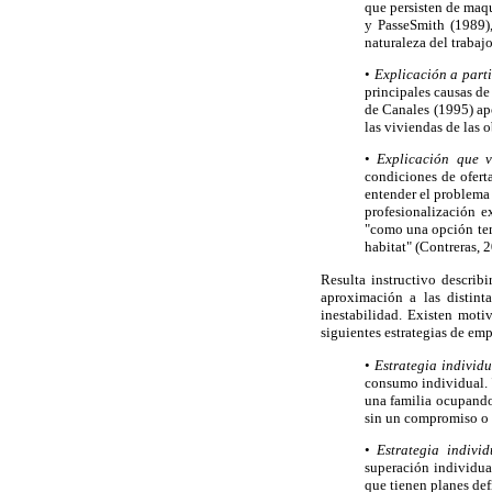
que persisten de maqu
y PasseSmith (1989),
naturaleza del trabaj
•
Explicación a parti
principales causas de 
de Canales (1995) apo
las viviendas de las 
•
Explicación que v
condiciones de ofert
entender el problema 
profesionalización e
"como una opción temp
habitat" (Contreras, 
Resulta instructivo describi
aproximación a las distint
inestabilidad. Existen motiv
siguientes estrategias de em
•
Estrategia individ
consumo individual. "
una familia ocupando 
sin un compromiso o 
•
Estrategia indivi
superación individua
que tienen planes def