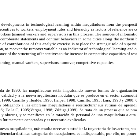
developments in technological learning within maquiladoras from the perspectiv
incentives to workers, employment rules and hierarchy as factors of reference are co
orkers (manual workers and supervisors) in this process. The sources of informati
 corroborate statements and contrast behaviors in some cities along the northern
of contributions of this analytic exercise is to place the strategic role of supervi
ion, to recover the turnover variable as an indicator of technological learning and 
ce of the structuring of incentives to the increase in competitive capacities of wor
arning, manual workers, supervisors, turnover, competitive capacities.
da de 1990, las maquiladoras están impulsando nuevas formas de organización
 calidad y a la nueva arquitectura modular que se produce en el sector automotri
, 1999; Carrillo y Hualde, 1996; Helper, 1998; Carrillo, 1993; Lara, 1998 y 2000; 
n obligando a las empresas maquiladoras a reestructurar sus rutinas de aprendi
; De la O, 1995;Vargas, 1998; Zúñiga,1999). Se trata de un proceso que se pro
s y obreros, y se manifiesta en la rotación de personal de una maquiladora a otra.
n íntimamente conectadas y es necesario explicarlas.
as maquiladoras, más resulta necesario estudiar la trayectoria de los actores, sus 
ferenciar distintas categorías de trabajadores; es indispensable, por ello, no pone