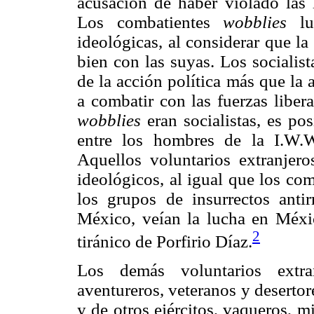
acusación de haber violado las 
Los combatientes
wobblies
luc
ideológicas, al considerar que l
bien con las suyas. Los socialist
de la acción política más que la 
a combatir con las fuerzas libe
wobblies
eran socialistas, es po
entre los hombres de la I.W.
Aquellos voluntarios extranjer
ideológicos, al igual que los com
los grupos de insurrectos antir
México, veían la lucha en Méxi
2
tiránico de Porfirio Díaz.
Los demás voluntarios extran
aventureros, veteranos y deserto
y de otros ejércitos, vaqueros, 