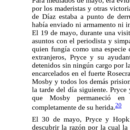
Para mediados de mayo, era evide
por los maderistas y otras victor
de Díaz estaba a punto de derru
había enviado ni armamento ni in
El 19 de mayo, durante una visit
asuntos con el periodista y simp
quien fungía como una especie de
extranjeros, Pryce y su ayud
detenidos sin ningún cargo por l
encarcelados en el fuerte Rosecr
Mosby y todos los demás prisione
la tarde del día siguiente. Pryc
que Mosby permaneció en el
20
completamente de su herida.
El 30 de mayo, Pryce y Hopki
descubrir la razón por la cual l