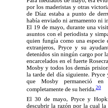
Para mediados de mayo, era evide
por los maderistas y otras victor
de Díaz estaba a punto de derru
había enviado ni armamento ni in
El 19 de mayo, durante una visit
asuntos con el periodista y simp
quien fungía como una especie de
extranjeros, Pryce y su ayud
detenidos sin ningún cargo por l
encarcelados en el fuerte Rosecr
Mosby y todos los demás prisione
la tarde del día siguiente. Pryc
que Mosby permaneció en el
20
completamente de su herida.
El 30 de mayo, Pryce y Hopki
descubrir la razón por la cual l