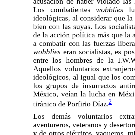
acusación de haber violado las 
Los combatientes
wobblies
luc
ideológicas, al considerar que l
bien con las suyas. Los socialist
de la acción política más que la 
a combatir con las fuerzas libe
wobblies
eran socialistas, es po
entre los hombres de la I.W.
Aquellos voluntarios extranjer
ideológicos, al igual que los com
los grupos de insurrectos antir
México, veían la lucha en Méxi
2
tiránico de Porfirio Díaz.
Los demás voluntarios extran
aventureros, veteranos y deserto
y de otros ejércitos, vaqueros, 