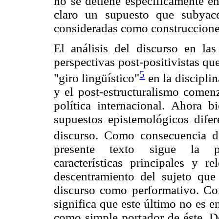
no se detiene específicamente en
claro un supuesto que subyace
consideradas como construcciones
El análisis del discurso en l
perspectivas post-positivistas qu
5
"giro lingüístico"
en la disciplin
y el post-estructuralismo comenz
política internacional. Ahora b
supuestos epistemológicos difer
discurso. Como consecuencia de
presente texto sigue la pers
características principales y 
descentramiento del sujeto que
discurso como performativo. Con
significa que este último no es 
como simple portador de éste. De