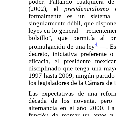
poder. Faltando cualquiera d
(2002), el
presidencialismo
de
formalmente es un sistema p
singularmente débil, que dispone 
leyes en lo general —recientemen
bolsillo", que permitía al pr
4
promulgación de una ley
—. Es 
decreto, iniciativa preferente
eficacia, el presidente mexi
disciplinado que tenga una may
1997 hasta 2009, ningún partido 
los legisladores de la Cámara de
Las expectativas de una reform
década de los noventa, pero a
alternancia en el año 2000. La 
función de marcar un antes y 