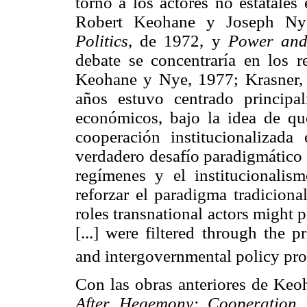
torno a los actores no estatales 
Robert Keohane y Joseph N
Politics
, de 1972, y
Power and
debate se concentraría en los r
Keohane y Nye, 1977; Krasner, 
años estuvo centrado principa
económicos, bajo la idea de qu
cooperación institucionalizad
verdadero desafío paradigmático e
regímenes y el institucionalis
reforzar el paradigma tradicion
roles transnational actors might p
[...] were filtered through the 
and intergovernmental policy pro
Con las obras anteriores de Keo
After Hegemony: Cooperation
,