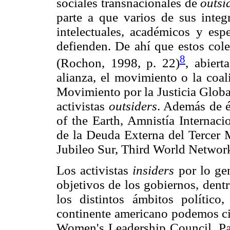
sociales transnacionales de
outsi
parte a que varios de sus integ
intelectuales, académicos y esp
defienden. De ahí que estos col
8
(Rochon, 1998, p. 22)
, abiert
alianza, el movimiento o la coal
Movimiento por la Justicia Global
activistas
outsiders
. Además de é
of the Earth, Amnistía Internaci
de la Deuda Externa del Terce
Jubileo Sur, Third World Network,
Los activistas
insiders
por lo gen
objetivos de los gobiernos, dentr
los distintos ámbitos político
continente americano podemos cit
Women's Leadership Council, Par