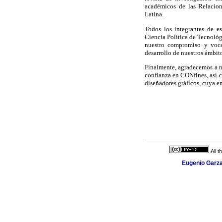
académicos de las Relacion
Latina.
Todos los integrantes de e
Ciencia Política de Tecnoló
nuestro compromiso y voca
desarrollo de nuestros ámbito
Finalmente, agradecemos a n
confianza en CONfines, así co
diseñadores gráficos, cuya e
All 
Eugenio Garza