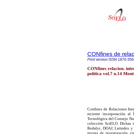
CONfines de relaci
Print version
ISSN
1870-356
CONfines relacion. inter
política vol.7 n.14 Mon
Confines de Relaciones Inte
reciente incorporación al
Tecnológica del Consejo Nac
colección SciELO. Dichas i
Redalyc, DOAJ, Latindex y 
revista de investigación c