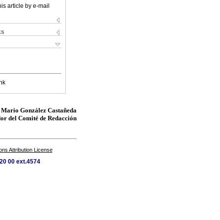
is article by e-mail
ks
nk
Mario González Castañeda
or del Comité de Redacción
s Attribution License
20 00 ext.4574