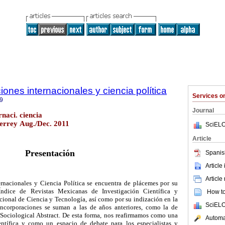
ones internacionales y ciencia política
Services 
9
Journal
naci. ciencia
terrey Aug./Dec. 2011
SciELO
Article
Presentación
Spanis
Article
Article
rnacionales y Ciencia Política se encuentra de plácemes por su
 Índice de Revistas Mexicanas de Investigación Científica y
How to 
ional de Ciencia y Tecnología, así como por su indización en la
SciELO
ncorporaciones se suman a las de años anteriores, como la de
Sociological Abstract. De esta forma, nos reafirmamos como una
Automat
ientífica y como un espacio de debate para los especialistas y