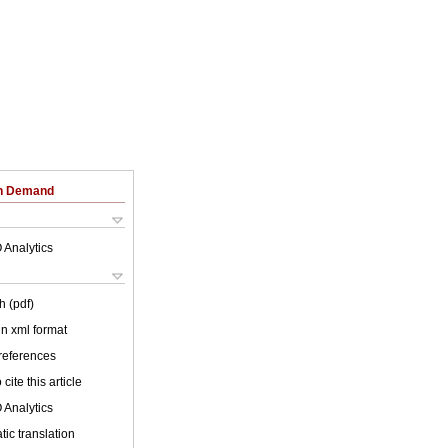
on Demand
 Analytics
h (pdf)
 in xml format
 references
cite this article
 Analytics
ic translation