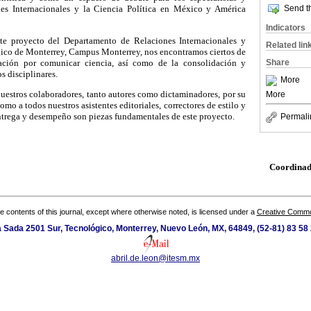
Send th
es Internacionales y la Ciencia Política en México y América
Indicators
ste proyecto del Departamento de Relaciones Internacionales y
Related lin
gico de Monterrey, Campus Monterrey, nos encontramos ciertos de
ción por comunicar ciencia, así como de la consolidación y
Share
s disciplinares.
More
uestros colaboradores, tanto autores como dictaminadores, por su
More
mo a todos nuestros asistentes editoriales, correctores de estilo y
ntrega y desempeño son piezas fundamentales de este proyecto.
Permali
Coordinad
the contents of this journal, except where otherwise noted, is licensed under a
Creative Common
 Sada 2501 Sur, Tecnológico, Monterrey, Nuevo León, MX, 64849, (52-81) 83 58 
abril.de.leon@itesm.mx