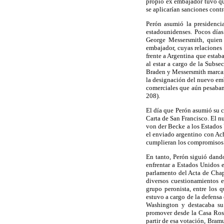
propio ex embajador tuvo qu
se aplicarían sanciones contr
Perón asumió la presidencia
estadounidenses. Pocos día
George Messersmith, quien 
embajador, cuyas relaciones
frente a Argentina que estaba
al estar a cargo de la Subse
Braden y Messersmith marcarí
la designación del nuevo emb
comerciales que aún pesaban 
208).
El día que Perón asumió su c
Carta de San Francisco. El nu
von der Becke a los Estados 
el enviado argentino con Ach
cumplieran los compromisos 
En tanto, Perón siguió dand
enfrentar a Estados Unidos 
parlamento del Acta de Chapu
diversos cuestionamientos e
grupo peronista, entre los 
estuvo a cargo de la defensa 
Washington y destacaba su 
promover desde la Casa Rosa
partir de esa votación, Bram