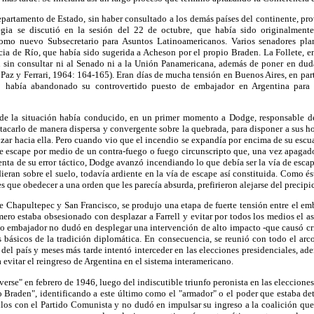
epartamento de Estado, sin haber consultado a los demás países del continente, p
egia se discutió en la sesión del 22 de octubre, que había sido originalmente 
mo nuevo Subsecretario para Asuntos Latinoamericanos. Varios senadores plan
ia de Río, que había sido sugerida a Acheson por el propio Braden. La Follete, en
 sin consultar ni al Senado ni a la Unión Panamericana, además de poner en du
 Paz y Ferrari, 1964: 164-165). Eran días de mucha tensión en Buenos Aires, en part
o había abandonado su controvertido puesto de embajador en Argentina para 
 de la situación había conducido, en un primer momento a Dodge, responsable d
atacarlo de manera dispersa y convergente sobre la quebrada, para disponer a sus
zar hacia ella. Pero cuando vio que el incendio se expandía por encima de su escua
de escape por medio de un contra-fuego o fuego circunscripto que, una vez apagad
enta de su error táctico, Dodge avanzó incendiando lo que debía ser la vía de esc
dieran sobre el suelo, todavía ardiente en la vía de escape así constituida. Como és
s que obedecer a una orden que les parecía absurda, prefirieron alejarse del precipi
e Chapultepec y San Francisco, se produjo una etapa de fuerte tensión entre el em
mero estaba obsesionado con desplazar a Farrell y evitar por todos los medios el a
o embajador no dudó en desplegar una intervención de alto impacto -que causó cr
s básicos de la tradición diplomática. En consecuencia, se reunió con todo el arco
 del país y meses más tarde intentó interceder en las elecciones presidenciales, ad
evitar el reingreso de Argentina en el sistema interamericano.
erse" en febrero de 1946, luego del indiscutible triunfo peronista en las elecciones
 Braden", identificando a este último como el "armador" o el poder que estaba de
los con el Partido Comunista y no dudó en impulsar su ingreso a la coalición que