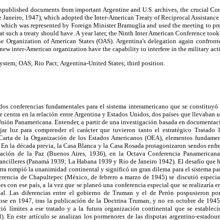
 unpublished documents from important Argentine and U.S. archives, the crucial Co
e Janeiro, 1947), which adopted the Inter-American Treaty of Reciprocal Assistance
 which was represented by Foreign Minister Bramuglia and used the meeting to pres
hat such a treaty should have. A year later, the Ninth Inter American Conference too
the Organization of American States (OAS). Argentina's delegation again confront
new inter-American organization have the capability to interfere in the military acti
stem; OAS; Rio Pact; Argentina-United States; third position.
 dos conferencias fundamentales para el sistema interamericano que se constituyó
 centra en la relación entre Argentina y Estados Unidos, dos países que llevaban 
 Unión Panamericana. Entender, a partir de una investigación basada en documentaci
jar luz para comprender el carácter que tuvieron tanto el estratégico Tratado 
arta de la Organización de los Estados Americanos (OEA), elementos fundament
 En la década previa, la Casa Blanca y la Casa Rosada protagonizaron sendos enfr
ación de la Paz (Buenos Aires, 1936), en la Octava Conferencia Panamericana
ncilleres (Panamá 1939; La Habana 1939 y Rio de Janeiro 1942). El desafío que 
ra rompió la unanimidad continental y significó un gran dilema para el sistema pa
ferencia de Chapultepec (México, de febrero a marzo de 1945) se discutió especia
es con ese país, a la vez que se planeó una conferencia especial que se realizaría e
tal. Las diferencias entre el gobierno de Truman y el de Perón pospusieron po
ose en 1947, tras la publicación de la Doctrina Truman, y no en octubre de 194
ció límites a ese tratado y a la futura organización continental que se estable
. En este artículo se analizan los pormenores de las disputas argentino-estadou