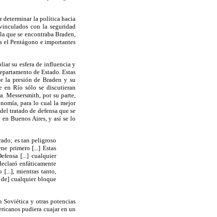
 determinar la política hacia
 vinculados con la seguridad
n la que se encontraba Braden,
a el Pentágono e importantes
iar su esfera de influencia y
 Departamento de Estado. Estas
or la presión de Braden y su
e en Río sólo se discutieran
a. Messersmith, por su parte,
nomía, para lo cual la mejor
del tratado de defensa que se
 en Buenos Aires, y así se lo
ado; es tan peligroso
e primero [...] Estas
fensa [...] cualquier
declaró enfáticamente
...], mientras tanto,
 de] cualquier bloque
n Soviética y otras potencias
ericanos pudiera cuajar en un