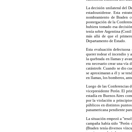
La decisión unilateral del D
estadounidense. Esta estrat
nombramiento de Braden co
postergación de la Conferenc
hubiera tomado esa decisión
tenía sobre Argentina (Conil
más allá de que el primer
Departamento de Estado.
Esta evaluación defectuosa
querer rodear el incendio y 
la quebrada en llamas y avan
era necesario crear una vía 
catástrofe. Cuando se dio cu
se aproximaran a él y se ten
en llamas, los bomberos, ante
Luego de las Conferencias d
vicepresidente Perón. El pri
estadía en Buenos Aires com
por la violación a principio
públicos en distintos puntos
panamericana pendiente para 
La situación empezó a "resolv
campaña había sido "Perón o
(Braden tenía diversos víncu