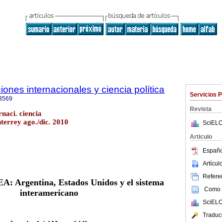
ones internacionales y ciencia política
Servicios 
3569
Revista
naci. ciencia
nterrey ago./dic. 2010
SciELO
Articulo
Españo
Artícu
Referen
A: Argentina, Estados Unidos y el sistema
Como c
interamericano
SciELO
Traduc