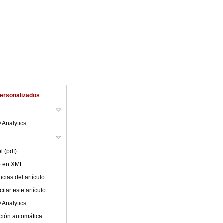
Personalizados
 Analytics
l (pdf)
lo en XML
cias del artículo
itar este artículo
 Analytics
ción automática