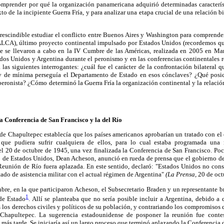
mprender por qué la organización panamericana adquirió determinadas caracterí
o de la incipiente Guerra Fría, y para analizar una etapa crucial de una relación bi
rescindible estudiar el conflicto entre Buenos Aires y Washington para comprender
LCA), último proyecto continental impulsado por Estados Unidos (recordemos qu
e se llevaron a cabo en la IV Cumbre de las Américas, realizada en 2005 en Mar d
dos Unidos y Argentina durante el peronismo y en las conferencias continentales 
a las siguientes interrogantes: ¿cuál fue el carácter de la confrontación bilateral 
 de mínima perseguía el Departamento de Estado en esos cónclaves? ¿Qué posic
peronista? ¿Cómo determinó la Guerra Fría la organización continental y la relación
la Conferencia de San Francisco y la del Río
de Chapultepec establecía que los países americanos aprobarían un tratado con el 
que pudiera sufrir cualquiera de ellos, para lo cual estaba programada una
el 20 de octubre de 1945, una vez finalizada la Conferencia de San Francisco. Poco
o de Estados Unidos, Dean Acheson, anunció en rueda de prensa que el gobierno de 
a Reunión de Río fuera aplazada. En este sentido, declaró: "Estados Unidos no con
ado de asistencia militar con el actual régimen de Argentina"
(La Prensa,
20 de oct
bre, en la que participaron Acheson, el Subsecretario Braden y un representante br
1
de Estado
. Allí se planteaba que no sería posible incluir a Argentina, debido a
s los derechos civiles y políticos de su población, y contrariando los compromiso
 Chapultepec. La sugerencia estadounidense de posponer la reunión fue conte
s más tarde. Se iniciaría así un largo proceso que terminó aplazando la Conferencia 