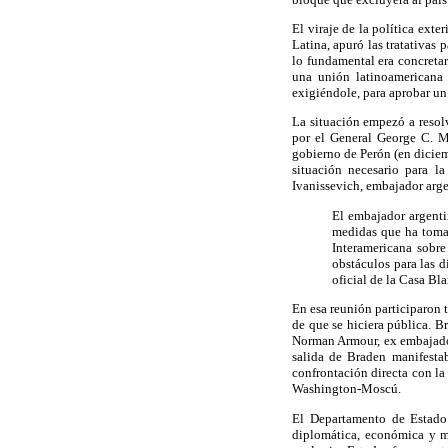
El viraje de la política exte
Latina, apuró las tratativas
lo fundamental era concretar 
una unión latinoamericana
exigiéndole, para aprobar un
La situación empezó a resol
por el General George C. M
gobierno de Perón (en diciem
situación necesario para l
Ivanissevich, embajador arg
El embajador argenti
medidas que ha toma
Interamericana sobr
obstáculos para las 
oficial de la Casa Bla
En esa reunión participaron
de que se hiciera pública. B
Norman Armour, ex embajador
salida de Braden manifestab
confrontación directa con la
Washington-Moscú.
El Departamento de Estado 
diplomática, económica y mi