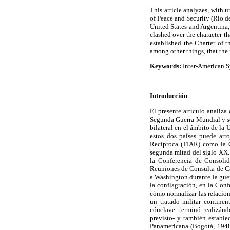
This article analyzes, with
of Peace and Security (Rio d
United States and Argentina,
clashed over the character t
established the Charter of 
among other things, that the 
Keywords:
Inter-American Sy
Introducción
El presente artículo analiza
Segunda Guerra Mundial y se
bilateral en el ámbito de la
estos dos países puede arro
Recíproca (TIAR) como la C
segunda mitad del siglo XX.
la Conferencia de Consolid
Reuniones de Consulta de Ca
a Washington durante la guer
la conflagración, en la Con
cómo normalizar las relacion
un tratado militar continen
cónclave -terminó realizánd
previsto- y también estable
Panamericana (Bogotá, 1948)