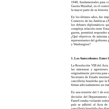
1948, fundamentales para co
Guerra Mundial, en el context
la mayor parte de su historia.
En los últimos años, fue imp
Comercio de las Américas (A
los debates diplomáticos qu
compleja relación entre Esta
guerra, permitirá responder 
¿Qué objetivos de máxima y
representantes del gobierno 
y Washington?
1. Los Antecedentes: Entre 
La Resolución VIII del Acta 
las amenazas y agresiones 
originalmente prevista para 
Secretario de Estado interin
cancillería brasileña que l
firmar adecuadamente un trat
En una reunión del 1 de octu
decisión del Departamento 
Farrell estaba violando todo
país se adhirió al Acta de
cancillería brasileña dos día