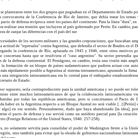
 se plantearon entre los dos grupos que pugnaban en el Departamento de Estado por
a convocatoria de la Conferencia de Río de Janeiro, que debía tratar los temas
pacto de defensa recíproca entre los países del continente. Para la línea "dura", e
ra realizar una reunión que incluyera al país gobernado por Perón. En cambio, par
ra de zanjar las diferencias con el país del sur.
necesidades de los sectores militares y las grandes corporaciones, que buscaban ampl
la actitud de "represalia" contra Argentina, que defendía el sector de Braden en el
ergando la conferencia de Río, aplazada en 1945 y 1946, entre otros motivos p
e concretara hasta que se resolviera el "caso argentino". Su sector pretendía qu
os de la defensa continental. El Pentágono, en cambio, tenía una visión más ampli
e la formación de un bloque de países sudamericanos que pudiera actuar con auto
lo más rápidamente posible a Argentina al sistema interamericano, apurando la firma 
a una integración latinoamericana era lo central para el embajador estadounidense
cretario de Estado:
por supuesto, sería contraproducente para la unidad americana y no puede ser toler
siste entre muchos latinoamericanos de que la colaboración latinoamericana vien
atidas por todas las repúblicas americanas, pero si concretamos el Pacto de De
a haber en la Argentina respecto a un Bloque Austral no será viable [...] [Perón] 
 algo] en ese sentido. Personalmente, dudo que haya abandonado [la idea], pero [
etar el pacto de defensa y eso servirá como un antídoto parcial para [la creación
erio (Foreign Relations of the United States, 1946: 257-258).
s, no solamente serviría para consolidar el poder de Washington frente a la Unió
 región, sino también para evitar que la oleada de gobiernos nacionalistas latinoam
del norte.