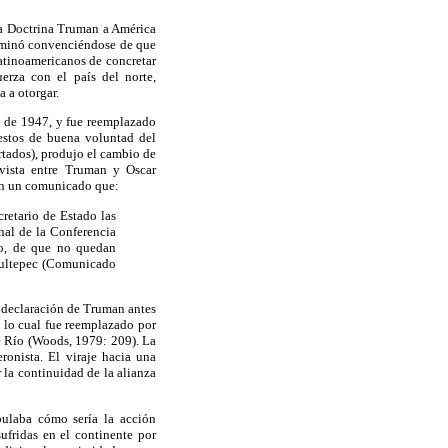
e la Doctrina Truman a América
terminó convenciéndose de que
 latinoamericanos de concretar
rza con el país del norte,
 a otorgar.
o de 1947, y fue reemplazado
estos de buena voluntad del
rtados), produjo el cambio de
evista entre Truman y Oscar
 en un comunicado que:
retario de Estado las
al de la Conferencia
no, de que no quedan
apultepec (Comunicado
 declaración de Truman antes
s lo cual fue reemplazado por
e Río (Woods, 1979: 209). La
ronista. El viraje hacia una
 la continuidad de la alianza
pulaba cómo sería la acción
ufridas en el continente por