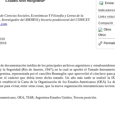
Leandro Ariel Morgenfeld*
Enviar 
Indicadore
de Ciencias Sociales, Económicas Y Filosofía y Letras de la
Links rela
.
Investigador del IDEHESI y becario posdoctoral del CONICET
.
Compartir
l.com
.
Otros
Otros
2010
/2010
Permali
ir de documentación inédita de los principales archivos argentinos y estadounidense
y la Seguridad (Río de Janeiro, 1947), en la cual se aprobó el Tratado Interameri
entina, representada por el canciller Bramuglia -que aprovechó el cónclave para pr
re el carácter que debía tener dicho tratado. Un año más tarde se realizó la I
se estableció la Carta de la Organización de los Estados Americanos (OEA). La d
se para evitar, entre otras cosas, que la nueva organización interamericana tuviera
eramericano; OEA; TIAR; Argentina-Estados Unidos; Tercera posición.