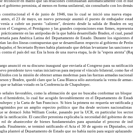
e reconocer en marzo que las relaciones continuarían automáticamente con el nu
a el gobierno peronista, al menos en forma unilateral, sin consultarlo con los demás
 constitucional el 4 de junio de 1946, tras lo cual se inició una nueva etapa 
s antes, el 23 de mayo, un nuevo personaje asumió el puesto de embajador esta
venía a cubrir un puesto "caliente", desierto desde la salida de Braden en s
 con el Congreso, el Pentágono y las grandes corporaciones eran firmes, represent
 prácticamente en las antípodas de la que había desarrollado Braden, el cual, parad
cretaría para América Latina del Departamento de Estado. Durante los siguientes 
an las dos líneas contrapuestas que se desarrollaron respecto al gobierno de Perón.
ajador, el Secretario Byrnes había planteado que debían levantarse las sanciones e
contra el país del sur. Era la hora de una nueva etapa, la de la "espera atenta" (R
argo anunció en su discurso inaugural que enviaría al Congreso para su ratificació
evo presidente tuvo varias iniciativas para mejorar el vínculo bilateral, como fue 
Unidos con la misión de obtener armas modernas para las fuerzas armadas nacionale
eson y Braden, quedó claro que la Casa Blanca sólo autorizaría la venta de armas a
que se habían votado en la Conferencia de Chapultepec.
o señales favorables, como la afirmación de que no buscaba conformar un bloque
en el hemisferio, lo cual fue acogido favorablemente en el Departamento de Estad
ltepec y la Carta de San Francisco. Si bien la primera no requería ser ratificada p
sgrimidos por un amplio espectro político que iba desde sectores nacionalistas 
que se destacó John William Cooke, pasando por la UCR, en particular los sector
de la ratificación. El canciller peronista explicaba la necesidad del gobierno de m
rol de abastecedor de bienes fundamentales para apuntalar el proceso de indu
da. Finalmente, se terminó ratificando el Acta el 30 de agosto en Diputados, co
uglia planteó al Departamento de Estado que no había razón para seguir aplazando