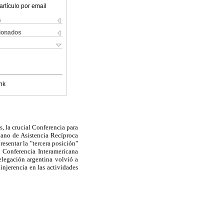
artículo por email
s
cionados
nk
s, la crucial Conferencia para
cano de Asistencia Recíproca
esentar la "tercera posición"
X Conferencia Interamericana
elegación argentina volvió a
 injerencia en las actividades