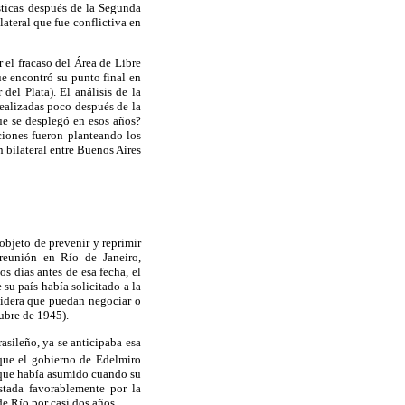
sticas después de la Segunda
lateral que fue conflictiva en
 el fracaso del Área de Libre
e encontró su punto final en
el Plata). El análisis de la
realizadas poco después de la
que se desplegó en esos años?
iones fueron planteando los
 bilateral entre Buenos Aires
objeto de prevenir y reprimir
 reunión en Río de Janeiro,
s días antes de esa fecha, el
su país había solicitado a la
sidera que puedan negociar o
ubre de 1945).
asileño, ya se anticipaba esa
 que el gobierno de Edelmiro
s que había asumido cuando su
stada favorablemente por la
de Río por casi dos años.