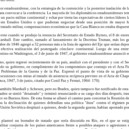
rior estadounidense, con la estrategia de la contención y la posterior traslación d
 para convocar a la conferencia. La mayoría de los diplomáticos estadounidenses 
un pacto militar continental y echar por tierra las expectativas de ciertos líderes
 sin Estados Unidos o que pudieran negociar desde una posición de mayor fue
 tratado militar, compensaciones económicas que la Casa Blanca no estaba dispuesta
verse cuando se produjo la renuncia del Secretario de Estado Byrnes, el 8 de ener
arshall. Este cambio, sumado al lanzamiento de la Doctrina Truman, más los g
bre de 1946 agregó a 52 personas más a la lista de agentes del Eje que serían depo
a efectiva realización del postergado cónclave continental. Luego de una entr
entino en Washington, el 3 de junio de 1947, el gobierno estadounidense anunció
no, quien regresó recientemente de su país, analizó con el presidente y con el Sec
do su gobierno, en cumplimiento de los compromisos que contrajo en el Acta Fin
e Problemas de la Guerra y de la Paz. Expresó el punto de vista de su gobier
discusiones con miras al tratado de asistencia recíproca previsto en el Acta de Ch
nca, 1947, 3 de junio, citado por Conil Paz y Ferrari, 1964: 170).
 también Marshall y Acheson, pero no Braden, quien tampoco fue notificado de esta
raden se sintió "desairado" y terminó renunciando a su cargo dos días después, tra
 en Buenos Aires. De esta forma se allanó el camino para concretar la Reunión d
a la declinación de quienes defendían una política "dura" contra el régimen pe
 Unión Soviética desplazó a quienes, desde la segunda guerra, habían apostado por
planteó un borrador de tratado que sería discutido en Río, en el que se esti
litar conjunta de los países americanos frente a posibles ataques o agresiones s