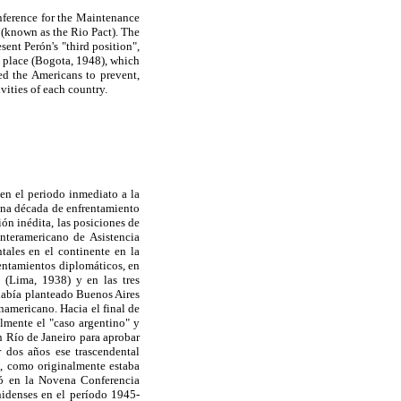
nference for the Maintenance
 (known as the Rio Pact). The
ent Perón's "third position",
k place (Bogota, 1948), which
ed the Americans to prevent,
vities of each country.
 en el periodo inmediato a la
una década de enfrentamiento
ón inédita, las posiciones de
Interamericano de Asistencia
ales en el continente en la
entamientos diplomáticos, en
 (Lima, 1938) y en las tres
había planteado Buenos Aires
namericano. Hacia el final de
lmente el "caso argentino" y
n Río de Janeiro para aprobar
r dos años ese trascendental
5, como originalmente estaba
ció en la Novena Conferencia
nidenses en el período 1945-