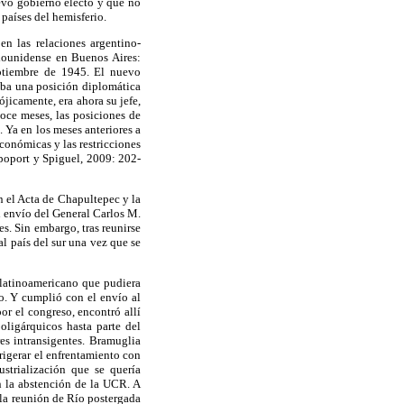
evo gobierno electo y que no
 países del hemisferio.
en las relaciones argentino-
dounidense en Buenos Aires:
eptiembre de 1945. El nuevo
aba una posición diplomática
ójicamente, era ahora su jefe,
doce meses, las posiciones de
 Ya en los meses anteriores a
conómicas y las restricciones
apoport y Spiguel, 2009: 202-
n el Acta de Chapultepec y la
el envío del General Carlos M.
s. Sin embargo, tras reunirse
l país del sur una vez que se
 latinoamericano que pudiera
o. Y cumplió con el envío al
or el congreso, encontró allí
oligárquicos hasta parte del
es intransigentes. Bramuglia
origerar el enfrentamiento con
strialización que se quería
n la abstención de la UCR. A
 la reunión de Río postergada