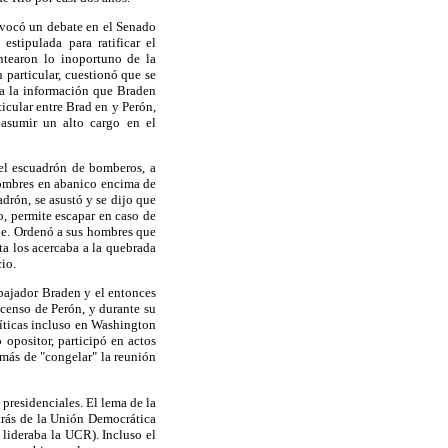
rovocó un debate en el Senado
estipulada para ratificar el
tearon lo inoportuno de la
 particular, cuestionó que se
da la información que Braden
icular entre Brad en y Perón,
asumir un alto cargo en el
el escuadrón de bomberos, a
 hombres en abanico encima de
drón, se asustó y se dijo que
o, permite escapar en caso de
ape. Ordenó a sus hombres que
ta los acercaba a la quebrada
cio.
bajador Braden y el entonces
scenso de Perón, y durante su
íticas incluso en Washington
 opositor, participó en actos
emás de "congelar" la reunión
 presidenciales. El lema de la
trás de la Unión Democrática
 lideraba la UCR). Incluso el