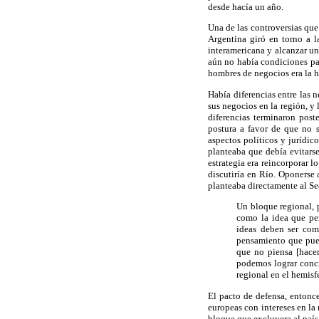
desde hacía un año.
Una de las controversias que
Argentina giró en torno a l
interamericana y alcanzar un 
aún no había condiciones pa
hombres de negocios era la ho
Había diferencias entre las 
sus negocios en la región, y 
diferencias terminaron post
postura a favor de que no s
aspectos políticos y jurídic
planteaba que debía evitars
estrategia era reincorporar 
discutiría en Río. Oponerse 
planteaba directamente al Se
Un bloque regional, 
como la idea que per
ideas deben ser comb
pensamiento que pued
que no piensa [hacer
podemos lograr concr
regional en el hemisf
El pacto de defensa, entonce
europeas con intereses en la
bloque que excluyera al país 