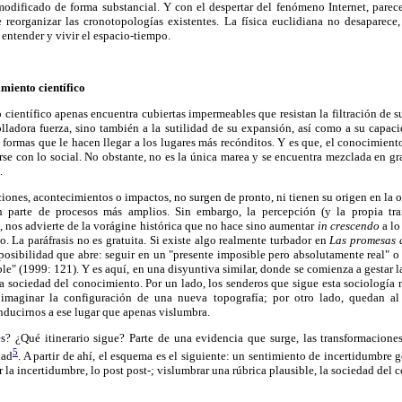
 modificado de forma substancial. Y con el despertar del fenómeno Internet, parec
e reorganizar las cronotopologías existentes. La física euclidiana no desaparece,
entender y vivir el espacio-tiempo.
imiento científico
científico apenas encuentra cubiertas impermeables que resistan la filtración de s
olladora fuerza, sino también a la sutilidad de su expansión, así como a su capa
e formas que le hacen llegar a los lugares más recónditos. Y es que, el conocimient
se con lo social. No obstante, no es la única marea y se encuentra mezclada en gr
.
ciones, acontecimientos o impactos, no surgen de pronto, ni tienen su origen en la
 parte de procesos más amplios. Sin embargo, la percepción (y la propia tra
, nos advierte de la vorágine histórica que no hace sino aumentar
in crescendo
a lo
o. La paráfrasis no es gratuita. Si existe algo realmente turbador en
Las promesas 
)posibilidad que abre: seguir en un "presente imposible pero absolutamente real" o t
le" (1999: 121). Y es aquí, en una disyuntiva similar, donde se comienza a gestar la
 sociedad del conocimiento. Por un lado, los senderos que sigue esta sociología 
maginar la configuración de una nueva topografía; por otro lado, quedan al 
nducirnos a ese lugar que apenas vislumbra.
s? ¿Qué itinerario sigue? Parte de una evidencia que surge, las transformacione
5
dad
. A partir de ahí, el esquema es el siguiente: un sentimiento de incertidumbre 
 la incertidumbre, lo post post-; vislumbrar una rúbrica plausible, la sociedad del