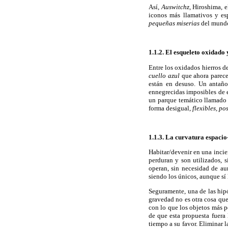
Así,
Auswitchz,
Hiroshima, 
iconos más llamativos y esp
pequeñas miserias
del mundo
1.1.2. El esqueleto oxidado
Entre los oxidados hierros de
cuello azul
que ahora parecen
están en desuso. Un antaño
ennegrecidas imposibles de e
un parque temático llamad
forma desigual,
flexibles, po
1.1.3. La curvatura espaci
Habitar/devenir en una incie
perduran y son utilizados, s
operan, sin necesidad de aum
siendo los únicos, aunque sí
Seguramente, una de las hipót
gravedad no es otra cosa que
con lo que los objetos más pe
de que esta propuesta fuera
tiempo a su favor. Eliminar l