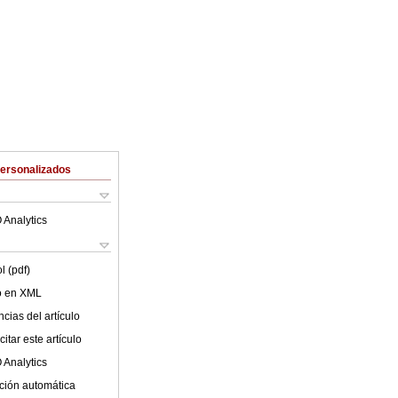
Personalizados
 Analytics
l (pdf)
lo en XML
cias del artículo
itar este artículo
 Analytics
ción automática