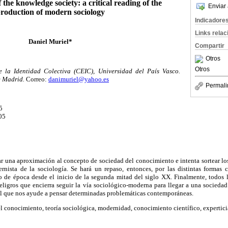
of the knowledge society: a critical reading of the
Enviar 
roduction of modern sociology
Indicadore
Links rela
Daniel Muriel*
Compartir
Otros
Otros
 la Identidad Colectiva (CEIC), Universidad del País Vasco.
 Madrid.
Correo:
danimuriel@yahoo.es
Permali
5
05
zar una aproximación al concepto de sociedad del conocimiento e intenta sortear lo
ista de la sociología. Se hará un repaso, entonces, por las distintas formas 
 de época desde el inicio de la segunda mitad del siglo XX. Finalmente, todos lo
 peligros que encierra seguir la vía sociológico-moderna para llegar a una socieda
 que nos ayude a pensar determinadas problemáticas contemporáneas.
 conocimiento, teoría sociológica, modernidad, conocimiento científico, expertici