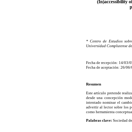
(In)accessibility 
p
* Centro de Estudios sobre
Universidad Complutense de
Fecha de recepción: 14/03/0
Fecha de aceptación: 26/06/
Resumen
Este artículo pretende reali
desde una concepción modern
intentado nominar el cambio
advertir al lector sobre los
como herramienta conceptual
Palabras clave:
Sociedad del