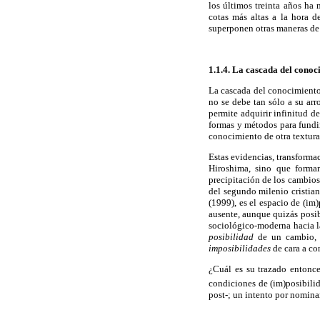
los últimos treinta años ha
cotas más altas a la hora d
superponen otras maneras de 
1.1.4. La cascada del conoc
La cascada del conocimiento 
no se debe tan sólo a su arr
permite adquirir infinitud d
formas y métodos para fundir
conocimiento de otra textura
Estas evidencias, transforma
Hiroshima, sino que forman
precipitación de los cambios
del segundo milenio cristian
(1999), es el espacio de (im
ausente, aunque quizás posib
sociológico-moderna hacia la
posibilidad
de un cambio, i
imposibilidades
de cara a co
¿Cuál es su trazado entonce
condiciones de (im)posibili
post-; un intento por nominar