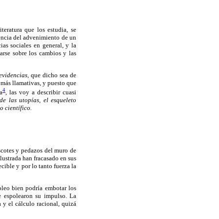
teratura que los estudia, se
nencia del advenimiento de un
as sociales en general, y la
arse sobre los cambios y las
evidencias,
que dicho sea de
más llamativas, y puesto que
4
a
, las voy a describir cuasi
de las utopías, el esqueleto
 científico.
ascotes y pedazos del muro de
ilustrada han fracasado en sus
cible y por lo tanto fuerza la
leo bien podría embotar los
ue espolearon su impulso. La
 y el cálculo racional, quizá