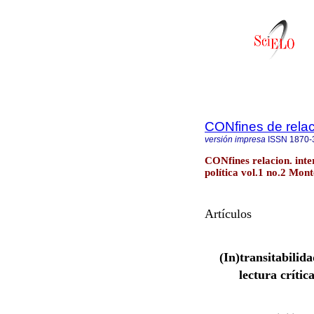
CONfines de relaci
versión impresa
ISSN
1870-
CONfines relacion. inter
política vol.1 no.2 Mont
Artículos
(In)transitabilid
lectura críti