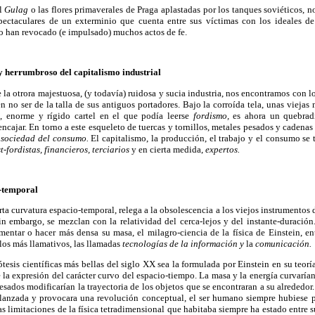
el
Gulag
o las flores primaverales de Praga aplastadas por los tanques soviéticos, 
ectaculares de un exterminio que cuenta entre sus víctimas con los ideales de
 han revocado (e impulsado) muchos actos de fe.
 y herrumbroso del capitalismo industrial
 la otrora majestuosa, (y todavía) ruidosa y sucia industria, nos encontramos con l
 no ser de la talla de sus antiguos portadores. Bajo la corroída tela, unas viejas
, enorme y rígido cartel en el que podía leerse
fordismo,
es ahora un quebrad
ncajar. En torno a este esqueleto de tuercas y tornillos, metales pesados y cadenas
o
sociedad del consumo.
El capitalismo, la producción, el trabajo y el consumo se t
st-fordistas, financieros, terciarios
y en cierta medida,
expertos.
o-temporal
rta curvatura espacio-temporal, relega a la obsolescencia a los viejos instrumento
in embargo, se mezclan con la relatividad del cerca-lejos y del instante-duración
entar o hacer más densa su masa, el milagro-ciencia de la física de Einstein, en
 los más llamativos, las llamadas
tecnologías de la información y
la
comunicación.
esis científicas más bellas del siglo XX sea la formulada por Einstein en su teoría
 la expresión del carácter curvo del espacio-tiempo. La masa y la energía curvaría
sados modificarían la trayectoria de los objetos que se encontraran a su alrededor.
 lanzada y provocara una revolución conceptual, el ser humano siempre hubiese p
as limitaciones de la física tetradimensional que habitaba siempre ha estado entre 