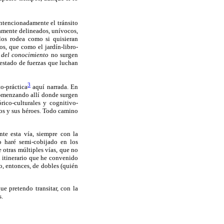
intencionadamente el tránsito
tamente delineados, unívocos,
 los rodea como si quisieran
os, que como el jardín-libro-
 del conocimiento
no surgen
estado de fuerzas que luchan
3
o-práctica
aquí narrada. En
 comenzando allí donde surgen
rico-culturales y cognitivo-
tos y sus héroes. Todo camino
nte esta vía, siempre con la
 haré semi-cobijado en los
 otras múltiples vías, que no
n itinerario que he convenido
, entonces, de dobles (quién
e pretendo transitar, con la
s.