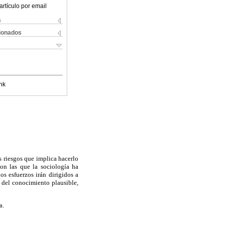
artículo por email
s
cionados
nk
s riesgos que implica hacerlo
con las que la sociología ha
s esfuerzos irán dirigidos a
d del conocimiento plausible,
a.