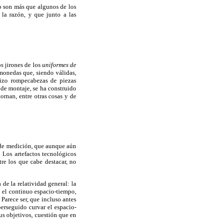
no son más que algunos de los
 la razón, y que junto a las
os jirones de los
uniformes de
 monedas que, siendo válidas,
izo rompecabezas de piezas
 de montaje, se ha construido
ornan, entre otras cosas y de
s de medición, que aunque aún
. Los artefactos tecnológicos
tre los que cabe destacar, no
 de la relatividad general: la
n el continuo espacio-tiempo,
 Parece ser, que incluso antes
erseguido curvar el espacio-
sus objetivos, cuestión que en