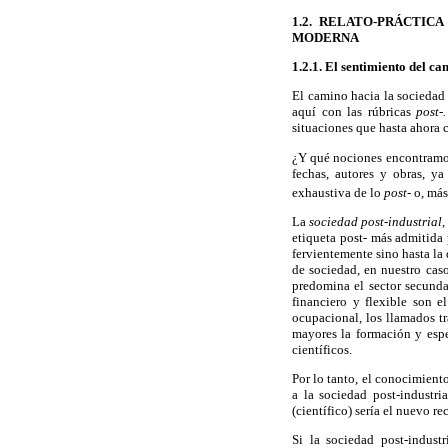
1.2. RELATO-PRÁCTIC
MODERNA
1.2.1. El sentimiento del c
El camino hacia la sociedad
aquí con las rúbricas
post-.
situaciones que hasta ahora 
¿Y qué nociones encontramos
fechas, autores y obras, ya
exhaustiva de lo
post-
o, más
La
sociedad post-industrial,
etiqueta post- más admitida 
fervientemente sino hasta la 
de sociedad, en nuestro cas
predomina el sector secundar
financiero y flexible son e
ocupacional, los llamados t
mayores la formación y espe
científicos.
Por lo tanto, el conocimient
a la sociedad post-industri
(científico) sería el nuevo re
Si la sociedad post-industr