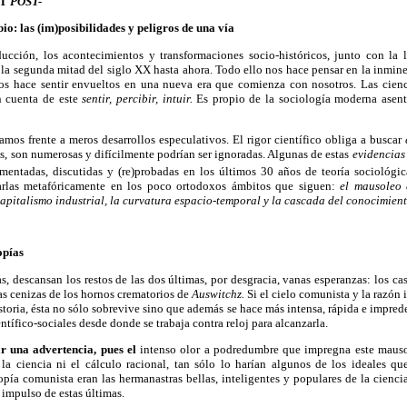
ST
POST-
io: las (im)posibilidades y peligros de una vía
cción, los acontecimientos y transformaciones socio-históricos, junto con la li
e la segunda mitad del siglo XX hasta ahora. Todo ello nos hace pensar en la inmi
s hace sentir envueltos en una nueva era que comienza con nosotros. Las cienci
an cuenta de este
sentir, percibir, intuir.
Es propio de la sociología moderna asent
mos frente a meros desarrollos especulativos. El rigor científico obliga a buscar
as, son numerosas y difícilmente podrían ser ignoradas. Algunas de estas
evidencias
entadas, discutidas y (re)probadas en los últimos 30 años de teoría sociológic
uarlas metafóricamente en los poco ortodoxos ámbitos que siguen:
el mausoleo 
pitalismo industrial, la curvatura espacio-temporal y la cascada del conocimiento
opías
s, descansan los restos de las dos últimas, por desgracia, vanas esperanzas: los c
as cenizas de los hornos crematorios de
Auswitchz.
Si el cielo comunista y la razón 
storia, ésta no sólo sobrevive sino que además se hace más intensa, rápida e imprede
ntífico-sociales desde donde se trabaja contra reloj para alcanzarla.
 una advertencia, pues el
intenso olor a podredumbre que impregna este mauso
la ciencia ni el cálculo racional, tan sólo lo harían algunos de los ideales q
opía comunista eran las hermanastras bellas, inteligentes y populares de la ciencia
 impulso de estas últimas.