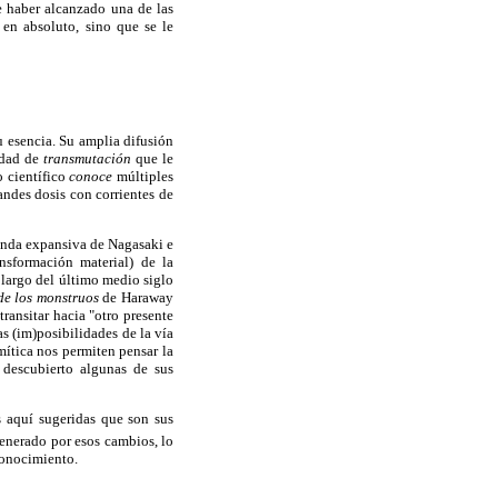
e haber alcanzado una de las
 en absoluto, sino que se le
u esencia. Su amplia difusión
cidad de
transmutación
que le
o científico
conoce
múltiples
andes dosis con corrientes de
 onda expansiva de Nagasaki e
nsformación material) de la
 largo del último medio siglo
de los monstruos
de Haraway
ransitar hacia "otro presente
s (im)posibilidades de la vía
mítica nos permiten pensar la
descubierto algunas de sus
s aquí sugeridas que son sus
generado por esos cambios, lo
 conocimiento.