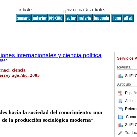
ones internacionales y ciencia política
Servicios 
3569
Revista
naci. ciencia
errey ago./dic. 2005
SciELO
Articulo
Españo
Artícu
Referen
ades hacia la sociedad del conocimiento: una
Como c
1
ca de la producción sociológica moderna
SciELO
Traduc