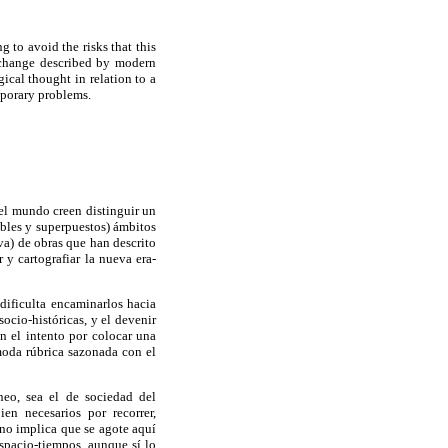
 to avoid the risks that this
f change described by modern
gical thought in relation to a
mporary problems.
el mundo creen distinguir un
ables y superpuestos) ámbitos
iva) de obras que han descrito
 y cartografiar la nueva era-
dificulta encaminarlos hacia
ocio-históricas, y el devenir
en el intento por colocar una
moda rúbrica sazonada con el
neo, sea el de sociedad del
en necesarios por recorrer,
no implica que se agote aquí
espacio-tiempos, aunque sí lo