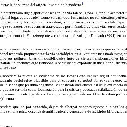
2
reta: la de su mito del origen, la sociología moderna
.
 un determinado lugar, ¿por qué escoger una vía tan peligrosa? ¿Por qué acometer 
rijan al lugar equivocado? Como en casi todo, los caminos no son circuitos perfec
s. La maleza y las trampas los asedian, serpentean a través de la realidad que
o que es mejor, se encuentran atravesados por infinidad de otras vías, otros sender
rcan hasta el infinito. Los senderos más prometedores hacia la hipótesis
sociedad
emergen, como la
Entstehung
nietzscheniana analizada por Foucault (2004), en un 
uación deambulará por esa vía abrupta, haciendo uso de este mapa que es la relat
 por el recorrido propuesto por la vía sociológica en su vertiente más modernista,
omo sus peligros. Unas (im)posibilidades fruto de ciertas transformaciones histó
s narraré un apéndice algo tramposo. A partir de ahí expondré su imaginario, sus mi
brirse paso".
, abordaré la puesta en evidencia de los riesgos que implica seguir acríticame
scenario sociológico plausible para el concepto
sociedad del conocimiento.
Lo
 de la senda que presumo engañosa. Mi posición dará cuenta así de la existencia de
o que me servirán como localización para la crítica y adecuada señalización de u
intencionadamente algo de confusión, sociológico-moderno. El texto estará preñado
s) lecturas.
endero que, no por conocido, dejará de albergar rincones ignotos que son los qu
birlos en una relato-práctica desmitificadora y generadora de múltiples bifurcacione