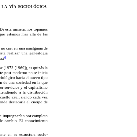
 LA VÍA SOCIOLÓGICA-
 De esta manera, nos topamos
que estamos más allá de las
o no caer en una amalgama de
está realizar una genealogía
6
dad
.
 (1973 [1969]), es quizás la
ate post-moderno no se inicia
ociológico hacia el nuevo tipo
ón de una sociedad en la que
or servicios y el capitalismo
atendiendo a la distribución
cuello azul, siendo cada vez
onde destacaría el cuerpo de
que impregnarían por completo
r de cambio. El conocimiento
ente en su estructura socio-