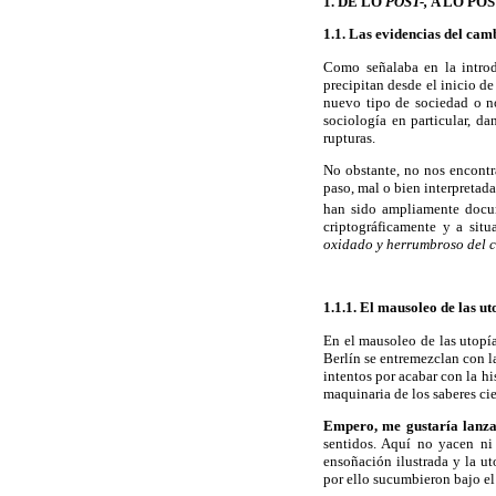
1. DE LO
POST-,
A LO PO
1.1. Las evidencias del camb
Como señalaba en la introdu
precipitan desde el inicio d
nuevo tipo de sociedad o no
sociología en particular, d
rupturas.
No obstante, no nos encontra
paso, mal o bien interpretad
han sido ampliamente docum
criptográficamente y a sit
oxidado y herrumbroso del ca
1.1.1. El mausoleo de las ut
En el mausoleo de las utopía
Berlín se entremezclan con l
intentos por acabar con la hi
maquinaria de los saberes cie
Empero, me gustaría lanzar
sentidos. Aquí no yacen ni 
ensoñación ilustrada y la ut
por ello sucumbieron bajo el