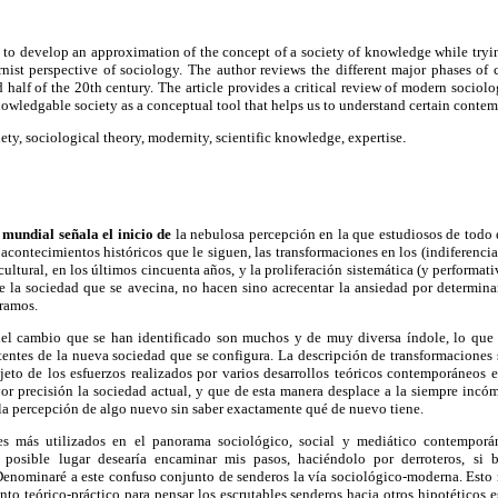
is to develop an approximation of the concept of a society of knowledge while trying
ist perspective of sociology. The author reviews the different major phases o
 half of the 20th century. The article provides a critical review of modern sociolo
nowledgable society as a conceptual tool that helps us to understand certain conte
y, sociological theory, modernity, scientific knowledge, expertise
.
 mundial señala el inicio de
la nebulosa percepción en la que estudiosos de todo 
acontecimientos históricos que le siguen, las transformaciones en los (indiferenci
o cultural, en los últimos cincuenta años, y la proliferación sistemática (y performat
e la sociedad que se avecina, no hacen sino acrecentar la ansiedad por determinar
tramos.
 del cambio que se han identificado son muchos y de muy diversa índole, lo que 
entes de la nueva sociedad que se configura. La descripción de transformaciones s
jeto de los esfuerzos realizados por varios desarrollos teóricos contemporáneos 
or precisión la sociedad actual, y que de esta manera desplace a la siempre incó
a la percepción de algo nuevo sin saber exactamente qué de nuevo tiene.
es más utilizados en el panorama sociológico, social y mediático contemporá
posible lugar desearía encaminar mis pasos, haciéndolo por derroteros, si bi
Denominaré a este confuso conjunto de senderos la vía sociológico-moderna. Esto 
to teórico-práctico para pensar los escrutables senderos hacia otros hipotéticos 