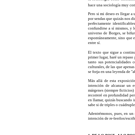
hace una sociología muy conc
Pero si mi deseo es llegar a
por sendas que quizás nos di
perfectamente identificable
confundirse a sí mismos, y l
universo de Borges, se bifu
espontáneamente, sino que 
entre sí.
El texto que sigue a contin
primer lugar, haré un repaso
tanto sus potencialidades c
culturales, de las que apena
se forja en una leyenda de "a
Más allá de esta exposición
intención de alcanzar un e
márgenes (siempre ficticios)
recorreré en profundidad per
en llamar, quizás buscando 
sabe si de triples o cuádruple
Adentrémonos, pues, en un s
intención de re-leerlos/escri