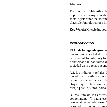
Abstract
The purpose of this article 
implies when using a modern
sociologists since the second
plausible formulation of a k
Key Words:
Knowledge societ
INTRODUCCIÓN
El fin de la segunda guerra
nuevo tipo de sociedad. Los 
de lo social, lo político y l
o vaticinado la naturaleza d
sociedad en la que nos aden
Así, los indicios y señales
modelos explicativos consist
de su orientación, son el ob
etiqueta que defina con may
prefijo post-, que nos indic
Quizás, uno de los epígraf
conocimiento. Y hacia ese 
potencialmente peligrosos. 
la sociología como instrumen