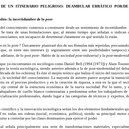
A DE UN ITINERARIO PELIGROSO: DEAMBULAR ERRÁTICO POR/DE
ambio: la incertidumbre de lo
post-
 del conocimiento comienza a construirse desde un sentimiento de incertidumbre.
Se trata de unas formulaciones que, al mismo tiempo que señalan o indican 
conocíamos, son incapaces de determinar claramente en qué sentido lo están.
 en lo post-? Únicamente plantearé dos de sus fórmulas más repetidas, procurand
 que, ni entre mis intereses (y seguramente entre mis posibilidades tampoco) 
 adelante, de lo post
post-.
Hablo de
la sociedad post-industrial y la post-moderni
que ya encontramos en sociólogos como Daniel Bell (1994 [1973]) y Alain Touraine
por la teoría sociológica, siendo anterior además a la de post-modernidad (el deb
década de los ochenta). Es éste el mojón teórico que baliza el inicio del trayecto s
o, la sociedad del conocimiento. La mayoría de autores parece aceptar la transici
io en el proceso productivo y en la creación de riqueza, a otra en la que el sect
l eje central de la estructura económica de la nueva sociedad. Por lo tanto, y 
rabajadores de cuello blanco comenzarían a predominar sobre los trabajadores de 
cialización profesionales, dando lugar a las categorías de técnicos y expertos, d
o científico y la innovación tecnológica serían los dos elementos fundamentales 
al en todas sus esferas (social, económica, política), siendo su principal moto
curso a controlar por las clases dominantes para ejercer el poder.
ial señala principalmente una serie de transformaciones materiales, especialm