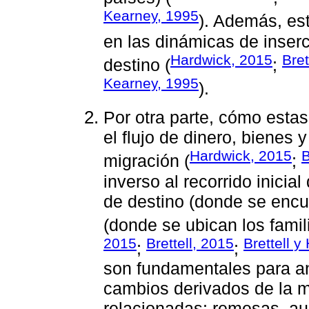
Kearney, 1995
). Además, est
en las dinámicas de inserc
Hardwick, 2015
Bret
destino (
;
Kearney, 1995
).
Por otra parte, cómo estas
el flujo de dinero, bienes 
Hardwick, 2015
B
migración (
;
inverso al recorrido inicia
de destino (donde se encue
(donde se ubican los famil
2015
Brettell, 2015
Brettell y 
;
;
son fundamentales para an
cambios derivados de la m
relacionadas: remesas, aus