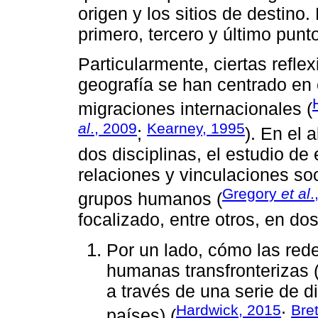
origen y los sitios de destino.
primero, tercero y último punt
Particularmente, ciertas refle
geografía se han centrado en 
migraciones internacionales (
al
., 2009
Kearney, 1995
;
). En el 
dos disciplinas, el estudio d
relaciones y vinculaciones soc
Gregory
et al
.
grupos humanos (
focalizado, entre otros, en dos
Por un lado, cómo las rede
humanas transfronterizas (
a través de una serie de d
Hardwick, 2015
Bret
países) (
;