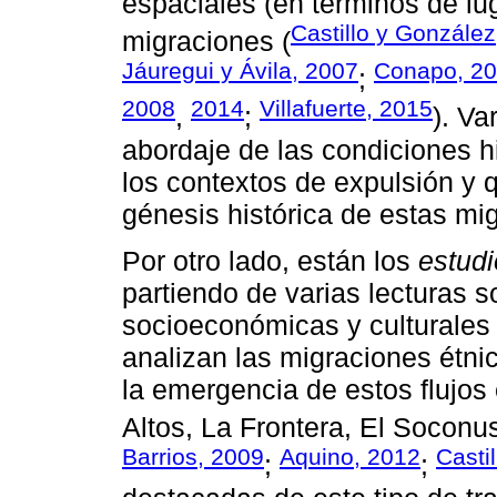
espaciales (en términos de lu
Castillo y Gonzále
migraciones (
Jáuregui y Ávila, 2007
Conapo, 2
;
2008
2014
Villafuerte, 2015
,
;
). Va
abordaje de las condiciones h
los contextos de expulsión y q
génesis histórica de estas mi
Por otro lado, están los
estud
partiendo de varias lecturas 
socioeconómicas y culturales 
analizan las migraciones étni
la emergencia de estos flujos
Altos, La Frontera, El Soconusc
Barrios, 2009
Aquino, 2012
Casti
;
;