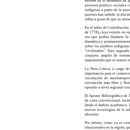
detiene en el momento en qu
procesos político–sociales c
indígenas a partir de la pue
quienes han sufrido la discr
tribus a pesar de que su sit
En el rubro de Contribución 
de 1778), cuya versión en es
eso que podría llamarse 'la
dramática y permanentemente
sobre los pueblos indígenas 
"civilizados". Esta segunda
conjunto amplio de testimo
mapamundis que se usaron en 
La Nota Crítica, a cargo de
importancia para el comercio
circulación de autotranspor
circulación más libre y flui
operado a nivel regional con
El Apunte Bibliográfico de 
de vista convencional, escri
desde el ámbito académico. 
nuevas tecnologías de la in
eficiente.
Por último, como ya es cost
trinacionales en la región, q