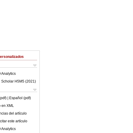
Personalizados
 Analytics
 Scholar H5M5 (
2021
)
(pdf)
| Español (pdf)
lo en XML
cias del artículo
itar este artículo
 Analytics