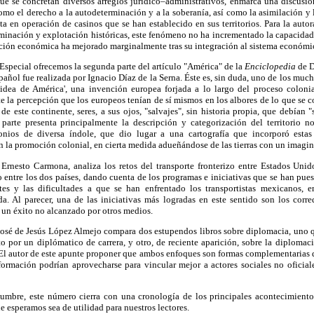
e se concretan diversos arreglos jurídico–administrativos, enmarca una discusi
omo el derecho a la autodeterminación y a la soberanía, así como la asimilación y 
sta en operación de casinos que se han establecido en sus territorios. Para la auto
iminación y explotación históricas, este fenómeno no ha incrementado la capacida
uación económica ha mejorado marginalmente tras su integración al sistema económ
Especial ofrecemos la segunda parte del artículo "América" de la
Enciclopedia
de D
pañol fue realizada por Ignacio Díaz de la Serna. Éste es, sin duda, uno de los m
 idea de América', una invención europea forjada a lo largo del proceso coloni
 la percepción que los europeos tenían de sí mismos en los albores de lo que se
de este continente, seres, a sus ojos, "salvajes", sin historia propia, que debían "
 parte presenta principalmente la descripción y categorización del territorio n
nios de diversa índole, que dio lugar a una cartografía que incorporó estas t
la promoción colonial, en cierta medida adueñándose de las tierras con un imaginar
 Ernesto Carmona, analiza los retos del transporte fronterizo entre Estados Un
 entre los dos países, dando cuenta de los programas e iniciativas que se han puest
tes y las dificultades a que se han enfrentado los transportistas mexicanos, e
da. Al parecer, una de las iniciativas más logradas en este sentido son los corr
 un éxito no alcanzado por otros medios.
José de Jesús López Almejo compara dos estupendos libros sobre diplomacia, uno 
to por un diplómatico de carrera, y otro, de reciente aparición, sobre la diplomacia
El autor de este apunte proponer que ambos enfoques son formas complementarias d
formación podrían aprovecharse para vincular mejor a actores sociales no oficial
umbre, este número cierra con una cronología de los principales acontecimiento
ue esperamos sea de utilidad para nuestros lectores.