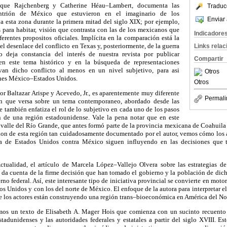
ique Rajchenberg y Catherine Héau–Lambert, documenta las
Traduc
tentrión de México que estuvieron en el imaginario de los
Enviar 
a esta zona durante la primera mitad del siglo XIX; por ejemplo,
as para habitar, visión que contrasta con las de los mexicanos que
Indicadore
ferentes propositos oficiales. Implícita en la comparación está la
l desenlace del conflicto en Texas y, posteriormente, de la guerra
Links rela
 deja constancia del interés de nuestra revista por publicar
Compartir
en este tema histórico y en la búsqueda de representaciones
an dicho conflicto al menos en un nivel subjetivo, para asi
Otros
iones México–Estados Unidos.
Otros
or Baltazar Arispe y Acevedo, Jr., es aparentemente muy diferente
Permali
n que versa sobre un tema contemporaneo, abordado desde las
e también enfatiza el rol de lo subjetivo en cada uno de los pasos
ón de una región estadounidense. Vale la pena notar que en este
l valle del Río Grande, que antes formó parte de la provincia mexicana de Coahuila 
cion de esta región tan cuidadosamente documentado por el autor, vemos cómo los a
 de Estados Unidos contra México siguen influyendo en las decisiones que t
ctualidad, el artículo de Marcela López–Vallejo Olvera sobre las estrategias d
da cuenta de la firme decisión que han tomado el gobierno y la población de dich
no federal. Así, este interesante tipo de iniciativa provincial se convierte en mot
os Unidos y con los del norte de México. El enfoque de la autora para interpretar el
ue los actores están construyendo una región trans–bioeconómica en América del No
os un texto de Elisabeth A. Mager Hois que comienza con un sucinto recuento d
estadunidenses y las autoridades federales y estatales a partir del siglo XVIII. Est