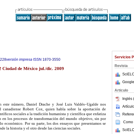
Servicios 
7228
versión impresa
ISSN
1870-3550
Revista
 Ciudad de México jul./dic. 2009
SciELO
Google
Articulo
Inglés 
en este número, Daniel Drache y José Luis Valdés–Ugalde nos
Artícu
el canadiense Robert Cox, quien habla sobre la aportación de
entíficos sociales a la tradición humanista y científica que enfatiza
Referen
vo en los procesos de transformación del mundo objetivo, sin por
Como c
y lo económico. Por su parte, los dos ensayos que presentamos se
sde la historia y el otro desde las ciencias sociales.
SciELO