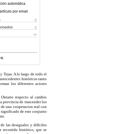
ción automática
artículo por email
s
cionados
nk
y Tejas. A lo largo de todo el
ntecedentes históricos tanto
oman los diferentes actores
e Ontario respecto al cambio
a provincia de trascender los
or de una cooperacion real con
 significado de este conjunto
rte.
e las desiguales y difíciles
e recorrido histórico, que se