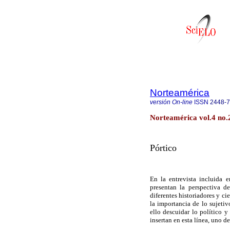
Norteamérica
versión On-line
ISSN
2448-
Norteamérica vol.4 no.2
Pórtico
En la entrevista incluida 
presentan la perspectiva d
diferentes historiadores y ci
la importancia de lo sujeti
ello descuidar lo político 
insertan en esta línea, uno de