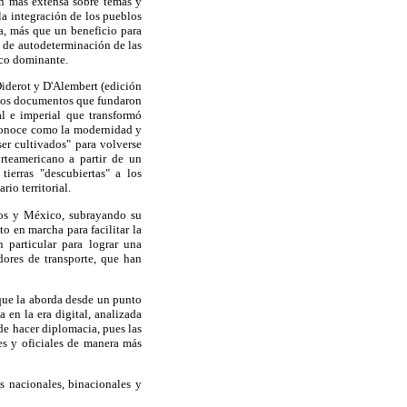
ón más extensa sobre temas y
la integración de los pueblos
ra, más que un beneficio para
d de autodeterminación de las
ico dominante.
iderot y D'Alembert (edición
uchos documentos que fundaron
al e imperial que transformó
 conoce como la modernidad y
ser cultivados" para volverse
orteamericano a partir de un
ierras "descubiertas" a los
io territorial.
idos y México, subrayando su
o en marcha para facilitar la
n particular para lograr una
edores de transporte, que han
que la aborda desde un punto
 en la era digital, analizada
e hacer diplomacia, pues las
es y oficiales de manera más
s nacionales, binacionales y