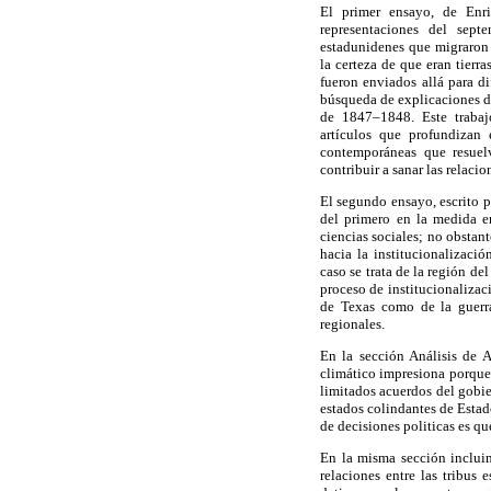
El primer ensayo, de Enr
representaciones del sep
estadunidenes que migraron 
la certeza de que eran tierr
fueron enviados allá para di
búsqueda de explicaciones de
de 1847–1848. Este trabajo
artículos que profundizan 
contemporáneas que resuelv
contribuir a sanar las relac
El segundo ensayo, escrito p
del primero en la medida e
ciencias sociales; no obstant
hacia la institucionalizaci
caso se trata de la región de
proceso de institucionaliza
de Texas como de la guerra
regionales.
En la sección Análisis de A
climático impresiona porque 
limitados acuerdos del gobier
estados colindantes de Estad
de decisiones politicas es q
En la misma sección incluim
relaciones entre las tribus 