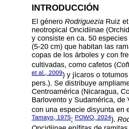
INTRODUCCIÓN
El género
Rodriguezia
Ruiz et
neotropical Oncidiinae (Orch
y consiste en ca. 50 especies 
(5-20 cm) que habitan las ra
copas de los árboles y con fr
cultivadas, como cafetos (
Cof
et al., 2009
) y jícaros o totumos
pers.). Se distribuye ampliam
Centroamérica (Nicaragua, Cos
Barlovento y Sudamérica, de 
con una especie disyunta en 
Tamayo, 1975
POWO, 2024
;
).
Rod
Oncidiinae epífitas de ramita