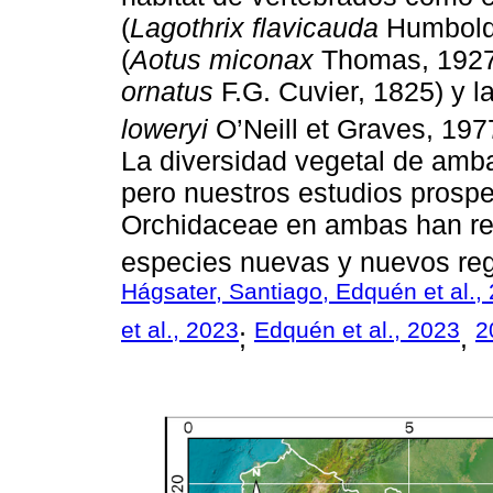
(
Lagothrix flavicauda
Humboldt
(
Aotus miconax
Thomas, 1927)
ornatus
F.G. Cuvier, 1825) y la
loweryi
O’Neill et Graves, 1977
La diversidad vegetal de amb
pero nuestros estudios prospe
Orchidaceae en ambas han res
especies nuevas y nuevos regi
Hágsater, Santiago, Edquén et al.,
et al., 2023
Edquén et al., 2023
2
;
,