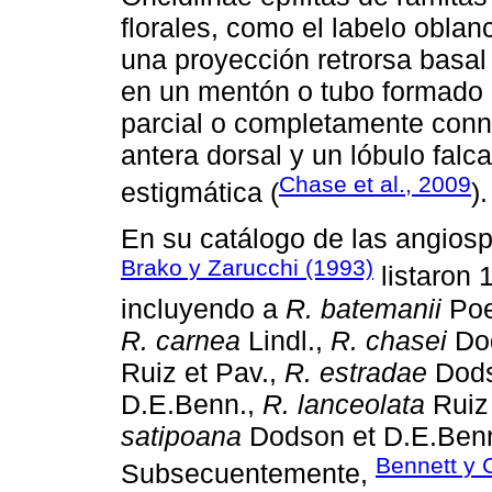
florales, como el labelo obla
una proyección retrorsa basal
en un mentón o tubo formado p
parcial o completamente conn
antera dorsal y un lóbulo falc
Chase et al., 2009
estigmática (
).
En su catálogo de las angio
Brako y Zarucchi (1993)
listaron 
incluyendo a
R. batemanii
Poe
R. carnea
Lindl.,
R. chasei
Dod
Ruiz et Pav.,
R. estradae
Dod
D.E.Benn.,
R. lanceolata
Ruiz 
satipoana
Dodson et D.E.Benn
Bennett y 
Subsecuentemente,