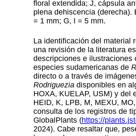
floral extendida; J, cápsula a
plena dehiscencia (derecha). 
= 1 mm; G, I = 5 mm.
La identificación del material
una revisión de la literatura e
descripciones e ilustraciones o
especies sudamericanas de
R
directo o a través de imágene
Rodriguezia
disponibles en a
HOXA, KUELAP, USM) y del e
HEID, K, LPB, M, MEXU, MO,
consulta de los registros de 
GlobalPlants (
https://plants.js
2024). Cabe resaltar que, pe