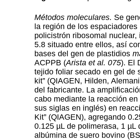
Métodos moleculares.
Se gene
la región de los espaciadores i
policistrón ribosomal nuclear, 
5.8 situado entre ellos, así 
bases del gen de plastidios
m
ACPPB (
Arista et al. 075
). El
tejido foliar secado en gel de
kit” (QIAGEN, Hilden, Alemani
del fabricante. La amplificac
cabo mediante la reacción en
sus siglas en inglés) en reac
Kit” (QIAGEN), agregando 0.2
0.125 µL de polimerasa, 1 µL
albúmina de suero bovino (BSA