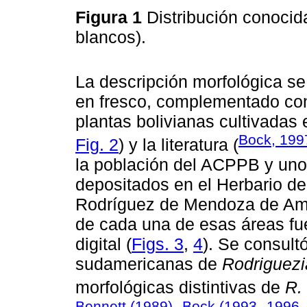
Figura 1
Distribución conoci
blancos).
La descripción morfológica s
en fresco, complementado con 
plantas bolivianas cultivadas
Bock, 199
Fig. 2
) y la literatura (
la población del ACPPB y uno
depositados en el Herbario de
Rodríguez de Mendoza de Am
de cada una de esas áreas fu
digital (
Figs. 3
,
4
). Se consult
sudamericanas de
Rodriguezi
morfológicas distintivas de
R.
Bennett (1989)
Bock (1993
1996