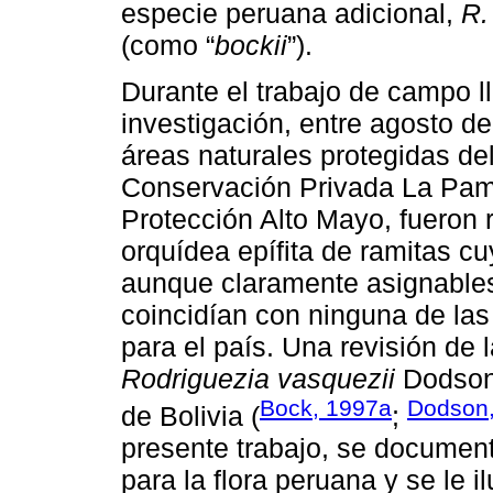
especie peruana adicional,
R.
(como “
bockii
”).
Durante el trabajo de campo l
investigación, entre agosto d
áreas naturales protegidas del
Conservación Privada La Pam
Protección Alto Mayo, fueron 
orquídea epífita de ramitas cu
aunque claramente asignable
coincidían con ninguna de las
para el país. Una revisión de l
Rodriguezia vasquezii
Dodson,
Bock, 1997a
Dodson
de Bolivia (
;
presente trabajo, se documen
para la flora peruana y se le i