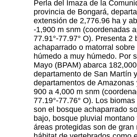
Perla del Imaza de la Comu
provincia de Bongará, depar
extensión de 2,776.96 ha y aba
-1,900 m snm (coordenadas ap
77.91°-77.97° O). Presenta 2 
achaparrado o matorral sobre
húmedo a muy húmedo. Por su 
Mayo (BPAM) abarca 182,000 h
departamento de San Martín y
departamentos de Amazonas y L
900 a 4,000 m snm (coordenad
77.19°-77.76° O). Los biomas
son el bosque achaparrado s
bajo, bosque pluvial montano 
áreas protegidas son de gran 
hábitat de vertebrados como e