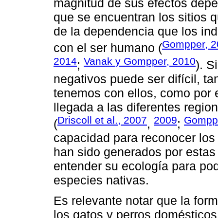
magnitud de sus efectos depe
que se encuentran los sitios 
de la dependencia que los ind
Gompper, 2
con el ser humano (
2014
Vanak y Gompper, 2010
;
). 
negativos puede ser difícil, t
tenemos con ellos, como por 
llegada a las diferentes regi
Driscoll et al., 2007
2009
Gomppe
(
,
;
capacidad para reconocer los
han sido generados por estas
entender su ecología para pod
especies nativas.
Es relevante notar que la fo
los gatos y perros domésticos