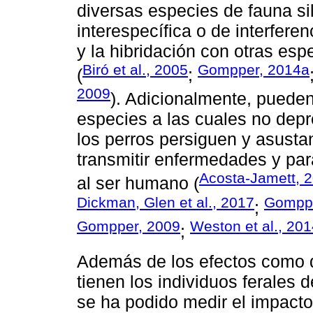
diversas especies de fauna si
interespecífica o de interfere
y la hibridación con otras esp
Biró et al., 2005
Gompper, 2014a
(
;
2009
). Adicionalmente, pueden
especies a las cuales no depr
los perros persiguen y asusta
transmitir enfermedades y pará
Acosta-Jamett, 
al ser humano (
Dickman, Glen et al., 2017
Gomppe
;
Gompper, 2009
Weston et al., 20
;
Además de los efectos como 
tienen los individuos ferales
se ha podido medir el impacto