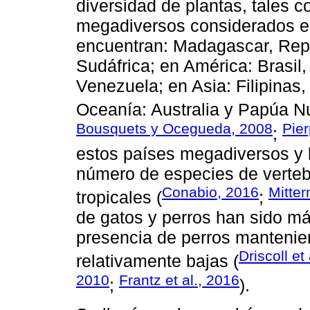
diversidad de plantas, tales
megadiversos considerados en
encuentran: Madagascar, Rep
Sudáfrica; en América: Brasil
Venezuela; en Asia: Filipinas,
Oceanía: Australia y Papúa N
Bousquets y Ocegueda, 2008
Pier
;
estos países megadiversos y 
número de especies de verteb
Conabio, 2016
Mitter
tropicales (
;
de gatos y perros han sido má
presencia de perros mantenie
Driscoll et
relativamente bajas (
2010
Frantz et al., 2016
;
).