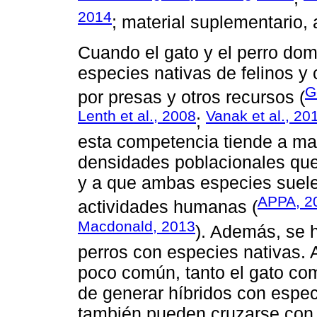
2014
; material suplementario, 
Cuando el gato y el perro do
especies nativas de felinos y
G
por presas y otros recursos (
Lenth et al., 2008
Vanak et al., 20
;
esta competencia tiende a mag
densidades poblacionales que
y a que ambas especies suele
APPA, 2
actividades humanas (
Macdonald, 2013
). Además, se h
perros con especies nativas. 
poco común, tanto el gato co
de generar híbridos con especi
también pueden cruzarse con 