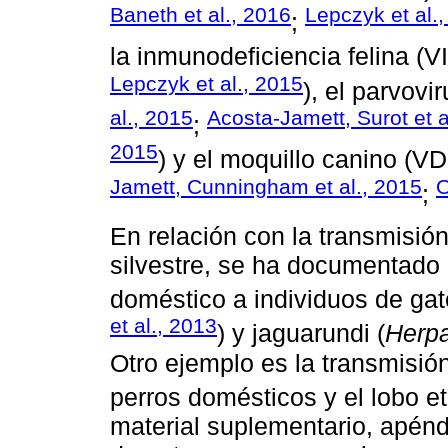
Baneth et al., 2016
Lepczyk et al.
;
la inmunodeficiencia felina (V
Lepczyk et al., 2015
), el parvov
al., 2015
Acosta-Jamett, Surot et a
;
2015
) y el moquillo canino (V
Jamett, Cunningham et al., 2015
O
;
En relación con la transmisió
silvestre, se ha documentado 
doméstico a individuos de gat
et al., 2013
) y jaguarundi (
Herpa
Otro ejemplo es la transmisión
perros domésticos y el lobo et
material suplementario, apénd