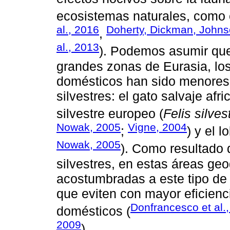
ecosistemas naturales, como 
al., 2016
Doherty, Dickman, Johnso
,
al., 2013
). Podemos asumir que
grandes zonas de Eurasia, los
domésticos han sido menores 
silvestres: el gato salvaje afri
silvestre europeo (
Felis silvest
Nowak, 2005
Vigne, 2004
;
) y el l
Nowak, 2005
). Como resultado 
silvestres, en estas áreas ge
acostumbradas a este tipo de
que eviten con mayor eficienc
Donfrancesco et al.
domésticos (
2009
).