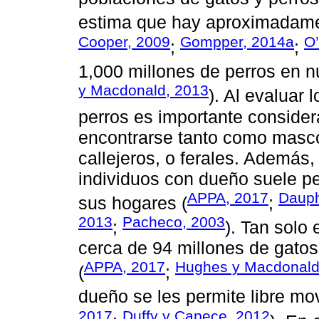
estima que hay aproximadamen
Cooper, 2009
Gompper, 2014a
O’
;
;
1,000 millones de perros en n
y Macdonald, 2013
). Al evaluar 
perros es importante conside
encontrarse tanto como masc
callejeros, o ferales. Además
individuos con dueño suele pe
APPA, 2017
Dauph
sus hogares (
;
2013
Pacheco, 2003
;
). Tan solo
cerca de 94 millones de gatos
APPA, 2017
Hughes y Macdonald
(
;
dueño se les permite libre mo
2017
Duffy y Capece, 2012