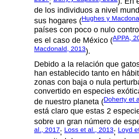
;
). En 
de los individuos a nivel mund
Hughes y Macdona
sus hogares (
países con poco o nulo contr
APPA, 2
es el caso de México (
Macdonald, 2013
).
Debido a la relación que gato
han establecido tanto en hábi
zonas con baja o nula pertur
convertido en especies exóti
Doherty et a
de nuestro planeta (
está claro que estas 2 especi
sobre un gran número de espe
al., 2017
Loss et al., 2013
Loyd et
;
;