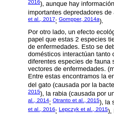
2016
), aunque hay informació
importantes depredadores de 
et al., 2017
Gompper, 2014a
;
).
Por otro lado, un efecto ecol
papel que estas 2 especies ti
de enfermedades. Esto se deb
domésticos interactúan tanto
diferentes especies de fauna 
vectores de enfermedades. (ma
Entre estas encontramos la en
del gato (causada por la bact
2015
), la rabia (causada por u
al., 2014
Otranto et al., 2015
;
), la
et al., 2016
Lepczyk et al., 2015
;
),