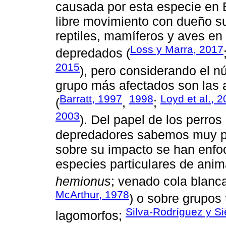
causada por esta especie en 
libre movimiento con dueño s
reptiles, mamíferos y aves en
Loss y Marra, 2017
depredados (
2015
), pero considerando el n
grupo más afectados son las 
Barratt, 1997
1998
Loyd et al., 
(
,
;
2003
). Del papel de los perr
depredadores sabemos muy po
sobre su impacto se han enfo
especies particulares de anim
hemionus
; venado cola blanc
McArthur, 1978
) o sobre grupos
Silva-Rodríguez y Si
lagomorfos;