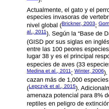
Actualmente, el gato y el per
especies invasoras de verteb
Brickner, 2003
Gom
nivel global (
;
al., 2011
). Según la “Base de D
(GISD por sus siglas en inglé
entre las 100 peores especies
lugar 38 y es el principal res
especies de aves (33 especies
Medina et al., 2011
Winter, 2006
;
)
cazan más de 1,000 especies
Lepczyk et al., 2015
(
). Adicional
amenaza potencial para 8% de
reptiles en peligro de extinción