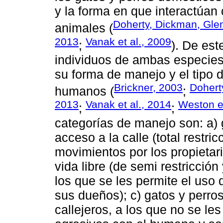
y la forma en que interactúan 
Doherty, Dickman, Glen
animales (
2013
Vanak et al., 2009
;
). De est
individuos de ambas especies 
su forma de manejo y el tipo 
Brickner, 2003
Dohert
humanos (
;
2013
Vanak et al., 2014
Weston et
;
;
categorías de manejo son: a) 
acceso a la calle (total restri
movimientos por los propietar
vida libre (de semi restricció
los que se les permite el uso 
sus dueños); c) gatos y perro
callejeros, a los que no se le