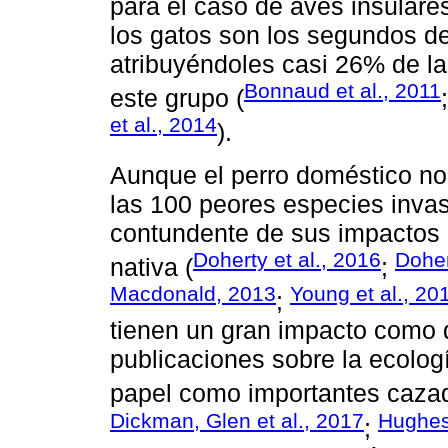
para el caso de aves insulare
los gatos son los segundos d
atribuyéndoles casi 26% de la
Bonnaud et al., 2011
este grupo (
et al., 2014
).
Aunque el perro doméstico no h
las 100 peores especies inva
contundente de sus impactos n
Doherty et al., 2016
Doher
nativa (
;
Macdonald, 2013
Young et al., 20
;
tienen un gran impacto como 
publicaciones sobre la ecolog
papel como importantes cazado
Dickman, Glen et al., 2017
Hughes
;