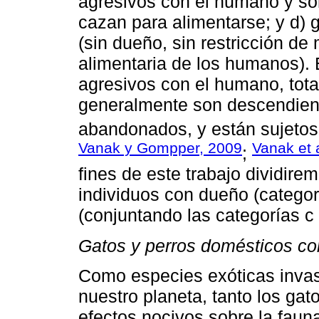
agresivos con el humano y so
cazan para alimentarse; y d) g
(sin dueño, sin restricción d
alimentaria de los humanos).
agresivos con el humano, tota
generalmente son descendient
abandonados, y están sujetos 
Vanak y Gompper, 2009
Vanak et 
;
fines de este trabajo dividire
individuos con dueño (categorí
(conjuntando las categorías c 
Gatos y perros domésticos c
Como especies exóticas invas
nuestro planeta, tanto los ga
efectos nocivos sobre la fauna