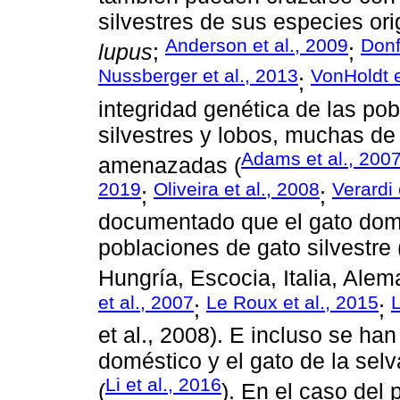
silvestres de sus especies orig
Anderson et al., 2009
Donf
lupus
;
;
Nussberger et al., 2013
VonHoldt e
;
integridad genética de las pob
silvestres y lobos, muchas de
Adams et al., 200
amenazadas (
2019
Oliveira et al., 2008
Verardi 
;
;
documentado que el gato dom
poblaciones de gato silvestre 
Hungría, Escocia, Italia, Alem
et al., 2007
Le Roux et al., 2015
L
;
;
et al., 2008). E incluso se ha
doméstico y el gato de la selva
Li et al., 2016
(
). En el caso del 