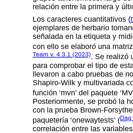
relación entre la primera y últ
Los caracteres cuantitativos (
ejemplares de herbario tomand
señalada en la etiqueta y mid
con ello se elabor
ó
una matriz
Team v. 4.3.1 (2023)
. Se realizó 
para comprobar el tipo de estad
llevaron a cabo pruebas de no
Shapiro-Wilk y multivariada co
función ‘mvn’ del paquete ‘MV
Posteriormente, se probó la 
con la prueba Brown-Forsythe, 
Dag 
paquetería ‘onewaytests’ (
correlación entre las variabl