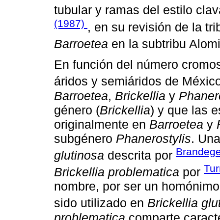
tubular y ramas del estilo cla
(1987)
, en su revisión de la tr
Barroetea
en la subtribu Alom
En función del número cromos
áridos y semiáridos de Méxic
Barroetea
,
Brickellia
y
Phanero
género (
Brickellia
) y que las 
originalmente en
Barroetea
y
subgénero
Phanerostylis
. Una
Brandege
glutinosa
descrita por
Tur
Brickellia problematica
por
nombre, por ser un homónimo p
sido utilizado en
Brickellia gl
problematica
comparte caracte