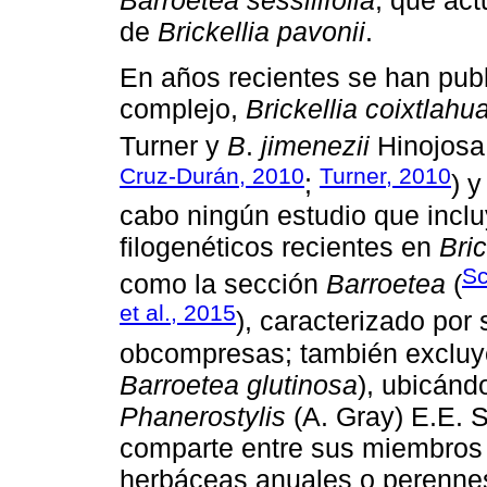
Barroetea sessilifolia
, que ac
de
Brickellia pavonii
.
En años recientes se han pub
complejo,
Brickellia coixtlahu
Turner y
B
.
jimenezii
Hinojosa 
Cruz-Durán, 2010
Turner, 2010
;
) 
cabo ningún estudio que inclu
filogenéticos recientes en
Bric
Sc
como la sección
Barroetea
(
et al., 2015
), caracterizado por
obcompresas; también exclu
Barroetea glutinosa
), ubicánd
Phanerostylis
(A. Gray) E.E. Sc
comparte entre sus miembros l
herbáceas anuales o perennes