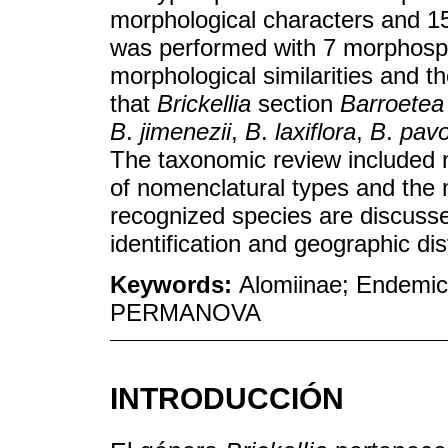
morphological characters and 153
was performed with 7 morphospe
morphological similarities and t
that
Brickellia
section
Barroetea
B
.
jimenezii
,
B
.
laxiflora
,
B
.
pavo
The taxonomic review included 
of nomenclatural types and the 
recognized species are discusse
identification and geographic di
Keywords:
Alomiinae; Endemic
PERMANOVA
INTRODUCCIÓN