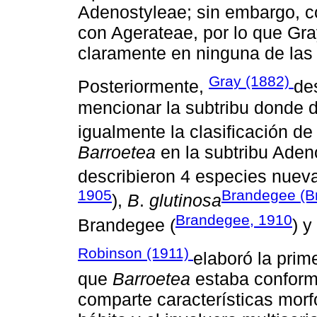
Adenostyleae; sin embargo, c
con Agerateae, por lo que Gra
claramente en ninguna de las
Gray (1882)
Posteriormente,
de
mencionar la subtribu donde de
igualmente la clasificación d
Barroetea
en la subtribu Aden
describieron 4 especies nuev
1905
Brandegee (B
),
B
.
glutinosa
Brandegee, 1910
Brandegee (
) y
Robinson (1911)
elaboró la prim
que
Barroetea
estaba conform
comparte características mor