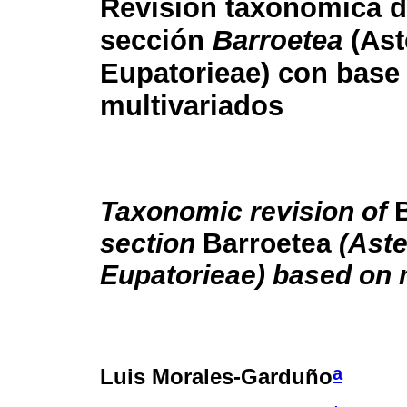
Revisión taxonómica 
sección
Barroetea
(Ast
Eupatorieae) con base 
multivariados
Taxonomic revision of
B
section
Barroetea
(Ast
Eupatorieae) based on m
a
Luis Morales-Garduño