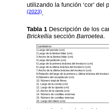
utilizando la función ‘cor’ del 
(2023)
.
Tabla 1
Descripción de los ca
Brickellia
sección
Barroetea
.
Cuantitativos
1.Largo del peciolo (cm)
2.Largo de la lámina foliar (cm)
3.Ancho de la lámina foliar (cm)
4.Largo del pedicelo (cm)
5.Largo de la primera bráctea del involucro (cm)
6.Largo de la última bráctea del involucro (cm)
7.Ancho de la última bráctea del involucro (cm)
8.Relación del largo de la primera y última bráctea del involuc
9.Diámetro del receptáculo (cm)
10. Número total de flores
11. Largo de la corola (cm)
12. Largo de la cipsela (cm)
13. Ancho de la cipsela (cm)
14. Número de costillas externas
15. Número de costillas internas
16. Largo del vilano (cm)