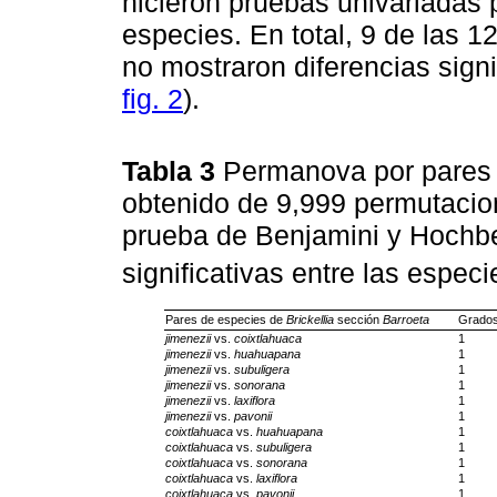
hicieron pruebas univariadas 
especies. En total, 9 de las 12
no mostraron diferencias signi
fig. 2
).
Tabla 3
Permanova por pares d
obtenido de 9,999 permutacio
prueba de Benjamini y Hochb
significativas entre las espec
Pares de especies de
Brickellia
sección
Barroeta
Grados 
jimenezii
vs.
coixtlahuaca
1
jimenezii
vs.
huahuapana
1
jimenezii
vs.
subuligera
1
jimenezii
vs.
sonorana
1
jimenezii
vs.
laxiflora
1
jimenezii
vs.
pavonii
1
coixtlahuaca
vs.
huahuapana
1
coixtlahuaca
vs.
subuligera
1
coixtlahuaca
vs.
sonorana
1
coixtlahuaca
vs.
laxiflora
1
coixtlahuaca
vs.
pavonii
1