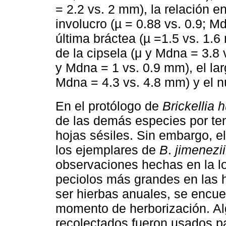
= 2.2 vs. 2 mm), la relación en
involucro (µ = 0.88 vs. 0.9; Md
última bráctea (µ =1.5 vs. 1.6
de la cipsela (μ y Mdna = 3.8 
y Mdna = 1 vs. 0.9 mm), el lar
Mdna = 4.3 vs. 4.8 mm) y el nú
En el protólogo de
Brickellia
de las demás especies por ten
hojas sésiles. Sin embargo, e
los ejemplares de
B
.
jimenezii
observaciones hechas en la lo
peciolos más grandes en las 
ser hierbas anuales, se encue
momento de herborización. Al
recolectados fueron usados pa