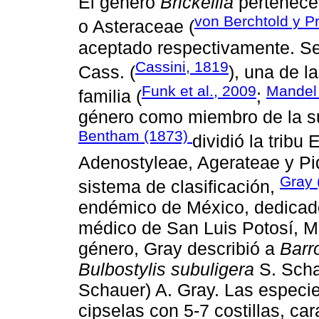
El género
Brickellia
pertenece 
von Berchtold y P
o Asteraceae (
aceptado respectivamente. Se 
Cassini, 1819
Cass. (
), una de l
Funk et al., 2009
Mandel 
familia (
;
género como miembro de la sub
Bentham (1873)
dividió la tribu
Adenostyleae, Agerateae y Piq
Gray 
sistema de clasificación,
endémico de México, dedicado
médico de San Luis Potosí, Mé
género, Gray describió a
Barr
Bulbostylis subuligera
S. Sch
Schauer) A. Gray. Las especi
cipselas con 5-7 costillas, car