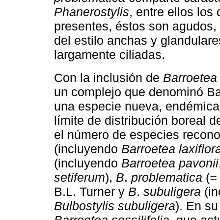
Phanerostylis
, entre ellos lo
presentes, éstos son agudos, 
del estilo anchas y glandular
largamente ciliadas.
Con la inclusión de
Barroetea
un complejo que denominó Ba
una especie nueva, endémica 
límite de distribución boreal 
el número de especies recono
(incluyendo
Barroetea laxiflor
(incluyendo
Barroetea pavonii
setiferum
),
B
.
problematica
(
=
B.L. Turner y
B
.
subuligera
(i
Bulbostylis subuligera
). En su