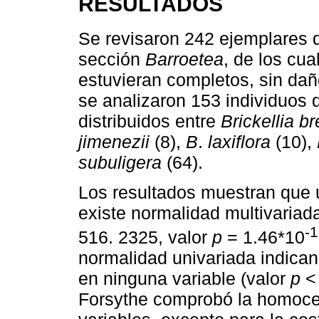
RESULTADOS
Se revisaron 242 ejemplares d
sección
Barroetea
, de los cu
estuvieran completos, sin daño
se analizaron 153 individuos 
distribuidos entre
Brickellia b
jimenezii
(8),
B
.
laxiflora
(10),
subuligera
(64).
Los resultados muestran que u
existe normalidad multivariada
-
516. 2325, valor
p
= 1.46*10
normalidad univariada indican
en ninguna variable (valor
p
<
Forsythe comprobó la homoced