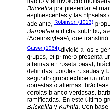
hábito y el involucro multiser
Brickellia
por presentar el mar
espinescentes y las cipselas 
Robinson (1913)
adelante,
propus
Barroetea
a dicha subtribu, s
(Adenostyleae), que transfirió
Gaiser (1954)
dividió a los 8 gé
grupos, el primero presenta 
alternas en roseta basal, brác
definidas, corolas rosadas y b
segundo grupo exhibe un núm
opuestas o alternas, brácteas 
corolas blanco-verdosas, barb
ramificadas. En este último g
Brickellia
y
Kuhnia
. Con base