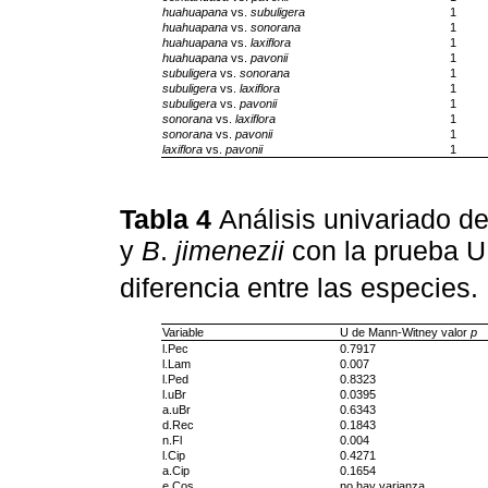
huahuapana
vs.
subuligera
1
huahuapana
vs.
sonorana
1
huahuapana
vs.
laxiflora
1
huahuapana
vs.
pavonii
1
subuligera
vs.
sonorana
1
subuligera
vs.
laxiflora
1
subuligera
vs.
pavonii
1
sonorana
vs.
laxiflora
1
sonorana
vs.
pavonii
1
laxiflora
vs.
pavonii
1
Tabla 4
Análisis univariado d
y
B
.
jimenezii
con la prueba U
diferencia entre las especies.
Variable
U de Mann-Witney valor
p
l.Pec
0.7917
l.Lam
0.007
l.Ped
0.8323
l.uBr
0.0395
a.uBr
0.6343
d.Rec
0.1843
n.Fl
0.004
l.Cip
0.4271
a.Cip
0.1654
e.Cos
no hay varianza