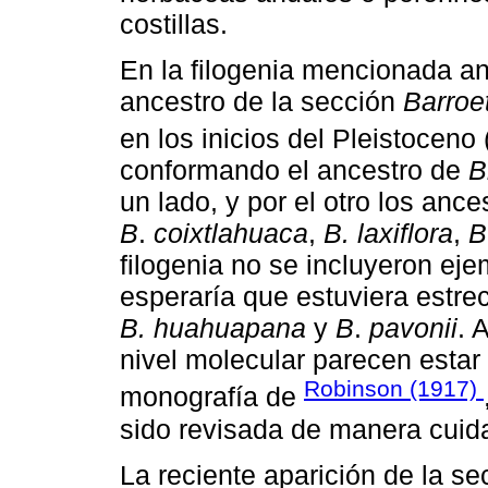
costillas.
En la filogenia mencionada an
ancestro de la sección
Barroe
en los inicios del Pleistoceno 
conformando el ancestro de
B
un lado, y por el otro los anc
B
.
coixtlahuaca
,
B. laxiflora
,
B
filogenia no se incluyeron ej
esperaría que estuviera estre
B. huahuapana
y
B
.
pavonii
. 
nivel molecular parecen estar 
Robinson (1917)
monografía de
sido revisada de manera cuida
La reciente aparición de la s