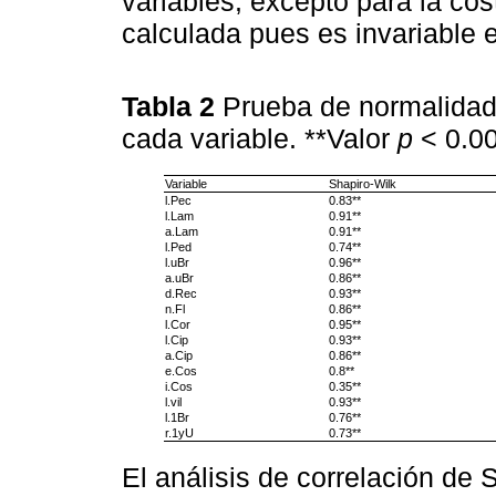
variables, excepto para la cos
calculada pues es invariable e
Tabla 2
Prueba de normalidad
cada variable. **Valor
p
< 0.0
Variable
Shapiro-Wilk
l.Pec
0.83**
l.Lam
0.91**
a.Lam
0.91**
l.Ped
0.74**
l.uBr
0.96**
a.uBr
0.86**
d.Rec
0.93**
n.Fl
0.86**
l.Cor
0.95**
l.Cip
0.93**
a.Cip
0.86**
e.Cos
0.8**
i.Cos
0.35**
l.vil
0.93**
l.1Br
0.76**
r.1yU
0.73**
El análisis de correlación de 