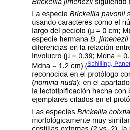
Brickellia jimenezii
siguiendo e
La especie
Brickellia pavonii
s
usando caracteres como el núm
largo del peciolo (µ = 0 cm; 
especie hermana
B
.
jimenezii
diferencias en la relación entr
involucro (µ = 0.39; Mdna = 0.
Schilling, Paner
Mdna = 1.2 cm) (
reconocida en el protólogo c
(
nomina nuda
); en el apartad
la lectotipificación hecha con 
ejemplares citados en el protó
Las especies
Brickellia coixt
morfológicamente muy simila
costillas externas (2 vs. 2), la