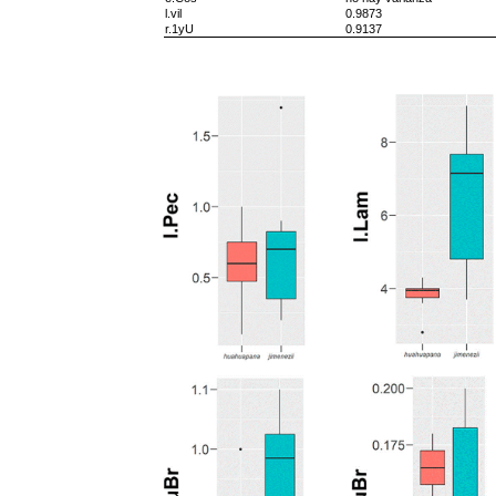
l.vil
0.9873
r.1yU
0.9137