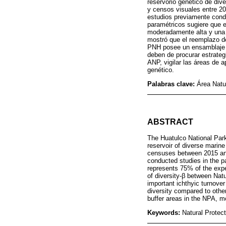
reservorio genético de div
y censos visuales entre 20
estudios previamente cond
paramétricos sugiere que 
moderadamente alta y una a
mostró que el reemplazo de
PNH posee un ensamblaje í
deben de procurar estrateg
ANP, vigilar las áreas de a
genético.
Palabras clave:
Área Natu
ABSTRACT
The Huatulco National Park
reservoir of diverse marin
censuses between 2015 and 
conducted studies in the p
represents 75% of the expe
of diversity-β between Nat
important ichthyic turnov
diversity compared to othe
buffer areas in the NPA, mo
Keywords:
Natural Protec