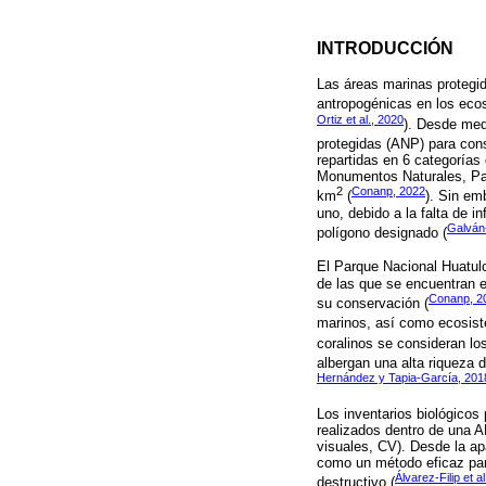
INTRODUCCIÓN
Las áreas marinas protegid
antropogénicas en los ecos
Ortiz et al., 2020
). Desde med
protegidas (ANP) para conse
repartidas en 6 categoría
Monumentos Naturales, Par
2
Conanp, 2022
km
(
). Sin e
uno, debido a la falta de i
Galván-
polígono designado (
El Parque Nacional Huatulc
de las que se encuentran 
Conanp, 2
su conservación (
marinos, así como ecosist
coralinos se consideran lo
albergan una alta riqueza 
Hernández y Tapia-García, 201
Los inventarios biológicos
realizados dentro de una A
visuales, CV). Desde la ap
como un método eficaz para
Álvarez-Filip et a
destructivo (