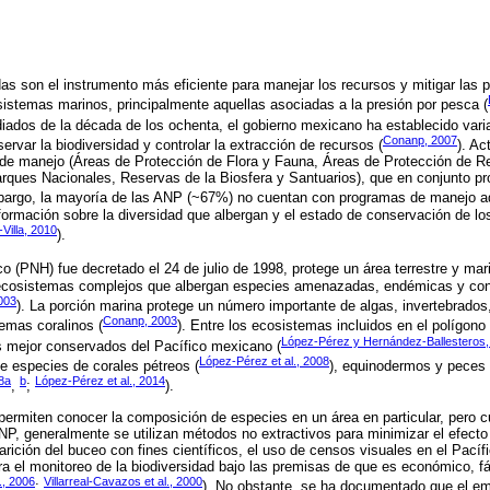
as son el instrumento más eficiente para manejar los recursos y mitigar las 
istemas marinos, principalmente aquellas asociadas a la presión por pesca (
iados de la década de los ochenta, el gobierno mexicano ha establecido vari
Conanp, 2007
rvar la biodiversidad y controlar la extracción de recursos (
). A
s de manejo (Áreas de Protección de Flora y Fauna, Áreas de Protección de R
ques Nacionales, Reservas de la Biosfera y Santuarios), que en conjunto pro
mbargo, la mayoría de las ANP (~67%) no cuentan con programas de manejo 
nformación sobre la diversidad que albergan y el estado de conservación de lo
Villa, 2010
).
o (PNH) fue decretado el 24 de julio de 1998, protege un área terrestre y ma
ecosistemas complejos que albergan especies amenazadas, endémicas y con a
003
). La porción marina protege un número importante de algas, invertebrado
Conanp, 2003
emas coralinos (
). Entre los ecosistemas incluidos en el polígono 
López-Pérez y Hernández-Ballesteros,
s mejor conservados del Pacífico mexicano (
López-Pérez et al., 2008
de especies de corales pétreos (
), equinodermos y peces 
8a
b
López-Pérez et al., 2014
,
;
).
 permiten conocer la composición de especies en un área en particular, pero 
NP, generalmente se utilizan métodos no extractivos para minimizar el efecto
arición del buceo con fines científicos, el uso de censos visuales en el Pací
 el monitoreo de la biodiversidad bajo las premisas de que es económico, fá
l., 2006
Villarreal-Cavazos et al., 2000
;
). No obstante, se ha documentado que el e