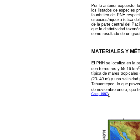
Por lo anterior expuesto, lo
los listados de especies p
faunístico del PNH respec
especies/riqueza íctica d
de la parte central del P
que la distintividad taxon
como resultado de un gradie
MATERIALES Y MÉ
El PNH se localiza en la p
2
son terrestres y 55.16 km
típica de mares tropicales
(20- 40 m) y una salinidad
Tehuantepec, lo que provee
de noviembre-enero, que ti
Cota, 1997
).