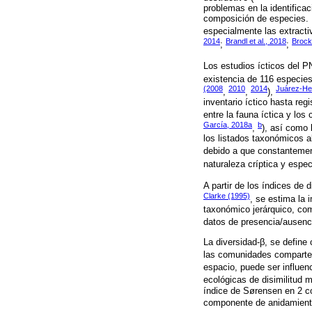
problemas en la identificac
composición de especies. 
especialmente las extractiv
2014
Brandl et al., 2018
Brock
;
;
Los estudios ícticos del P
existencia de 116 especies
(2008
2010
2014
Juárez-Her
,
,
),
inventario íctico hasta reg
entre la fauna íctica y lo
García, 2018a
b
,
), así como 
los listados taxonómicos al
debido a que constantemen
naturaleza críptica y espec
A partir de los índices de
Clarke (1995)
, se estima la 
taxonómico jerárquico, com
datos de presencia/ausenci
La diversidad-β, se define c
las comunidades comparten
espacio, puede ser influen
ecológicas de disimilitud m
índice de Sørensen en 2 co
componente de anidamient