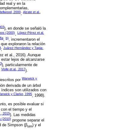
ad real y en la
complementarias,
ellwood, 2000
Alzate et al.,
;
003
), en donde se señaló la
obos (2000)
López-Pérez et al.
,
18a
b)
,
, incrementaron el
 que exploraron la relación
3
Juárez-Hernández y Tapia-
;
ez et al., 2016). Aunque
e estar lejos de alcanzarse
13
), particularmente de
Violle et al., 2017
;
).
Warwick y
descritos por
ión derivada de un árbol
 índices son utilizados con
arwick y Clarke, 1995
, 1998).
anto, es posible evaluar si
 con el tiempo y el
., 2015
). Las medidas
 (2010)
propone separar el
ud de Simpson (β
) y el
sim