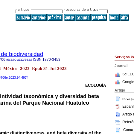
de biodiversidad
Serviços P
706
versão impressa
ISSN
1870-3453
Journal
.94 México 2023 Epub 31-Jul-2023
SciELO
78706e.2023.94.4974
Google
ECOLOGÍA
Artigo
intividad taxonómica y diversidad beta
nova p
marina del Parque Nacional Huatulco
Espanh
Artigo
Referên
Como c
ic distinctiveness, and beta diversity of the