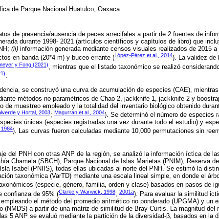
fica de Parque Nacional Huatulco, Oaxaca.
tos de presencia/ausencia de peces arrecifales a partir de 2 fuentes de info
nerada durante 1998- 2021 (artículos científicos y capítulos de libro) que incl
PNH;
(ii)
información generada mediante censos visuales realizados de 2015 a
López-Pérez et al., 2014
tos en banda (20*4 m) y buceo errante (
). La validez de
meyer y Fong (2021)
, mientras que el listado taxonómico se realizó considerando
21)
.
ncidencia, se construyó una curva de acumulación de especies (CAE), mientra
ante métodos no paramétricos de Chao 2, jackknife 1, jackknife 2 y boostra
zo de muestreo empleado y la totalidad del inventario biológico obtenido duran
lverde y Hortal, 2003
Magurran et al., 2004
;
). Se determinó el número de especies r
species únicas (especies registradas una vez durante todo el estudio) y esp
 1984
). Las curvas fueron calculadas mediante 10,000 permutaciones sin ree
e del PNH con otras ANP de la región, se analizó la información íctica de la
ahía Chamela (SBCH), Parque Nacional de Islas Marietas (PNIM), Reserva de 
sla Isabel (PNIIS), todas ellas ubicadas al norte del PNH. Se estimó la disti
ación taxonómica (VarTD) mediante una escala lineal simple, en donde el árb
axonómicos (especie, género, familia, orden y clase) basados en pasos de igu
Clarke y Warwick, 1998
2001a
de confianza de 95% (
,
). Para evaluar la similitud ict
 empleando el método del promedio aritmético no ponderado (UPGMA) y un 
o (NMDS) a partir de una matriz de similitud de Bray-Curtis. La magnitud del
las 5 ANP se evaluó mediante la partición de la diversidad-β, basados en la di