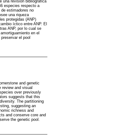
una revisión bibliográfica
46 especies respecto a
r de estimadores no
osee una riqueza
ales protegidas (ANP)
ambio íctico entre ANP. El
ras ANP, por lo cual se
 amortiguamiento en el
 preservar el pool
cornerstone and genetic
e review and visual
species over previously
tors suggests that this
versity. The partitioning
sting, suggesting an
onomic richness and
acts and conserve core and
serve the genetic pool.