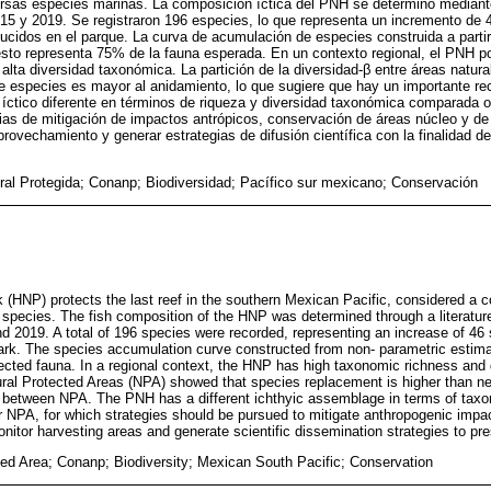
ersas especies marinas. La composición íctica del PNH se determinó mediante 
15 y 2019. Se registraron 196 especies, lo que representa un incremento de 
ucidos en el parque. La curva de acumulación de especies construida a parti
esto representa 75% de la fauna esperada. En un contexto regional, el PNH p
lta diversidad taxonómica. La partición de la diversidad-β entre áreas natur
 especies es mayor al anidamiento, lo que sugiere que hay un importante rec
ctico diferente en términos de riqueza y diversidad taxonómica comparada ot
ias de mitigación de impactos antrópicos, conservación de áreas núcleo y de
provechamiento y generar estrategias de difusión científica con la finalidad de
ral Protegida; Conanp; Biodiversidad; Pacífico sur mexicano; Conservación
 (HNP) protects the last reef in the southern Mexican Pacific, considered a 
e species. The fish composition of the HNP was determined through a literatur
2019. A total of 196 species were recorded, representing an increase of 46 
ark. The species accumulation curve constructed from non- parametric estima
cted fauna. In a regional context, the HNP has high taxonomic richness and di
ural Protected Areas (NPA) showed that species replacement is higher than ne
er between NPA. The PNH has a different ichthyic assemblage in terms of tax
r NPA, for which strategies should be pursued to mitigate anthropogenic imp
nitor harvesting areas and generate scientific dissemination strategies to pre
ted Area; Conanp; Biodiversity; Mexican South Pacific; Conservation