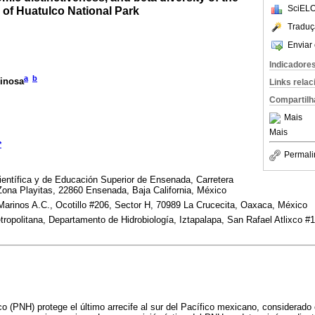
SciELO
 of Huatulco National Park
Traduç
Enviar 
Indicadore
a
b
pinosa
Links rela
Compartilh
Mais
Mais
*
Permali
ientífica y de Educación Superior de Ensenada, Carretera
ona Playitas, 22860 Ensenada, Baja California, México
arinos A.C., Ocotillo #206, Sector H, 70989 La Crucecita, Oaxaca, México
opolitana, Departamento de Hidrobiología, Iztapalapa, San Rafael Atlixco #1
o (PNH) protege el último arrecife al sur del Pacífico mexicano, considerado