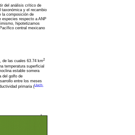
r del análisis crítico de
ad taxonómica y el recambio
e la composición de
e especies respecto a ANP
simismo, hipotetizamos
 Pacífico central mexicano
2
, de las cuales 63.74 km
na temperatura superficial
moclina estable somera
a del golfo de
sarrollo entre los meses
Lluch-
uctividad primaria (