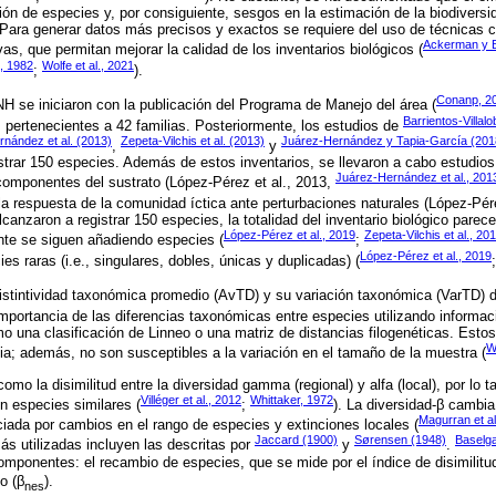
ión de especies y, por consiguiente, sesgos en la estimación de la biodiversid
Para generar datos más precisos y exactos se requiere del uso de técnicas 
Ackerman y B
as, que permitan mejorar la calidad de los inventarios biológicos (
, 1982
Wolfe et al., 2021
;
).
Conanp, 2
NH se iniciaron con la publicación del Programa de Manejo del área (
Barrientos-Villal
 pertenecientes a 42 familias. Posteriormente, los estudios de
nández et al. (2013)
Zepeta-Vilchis et al. (2013)
Juárez-Hernández y Tapia-García (20
,
y
istrar 150 especies. Además de estos inventarios, se llevaron a cabo estudios
Juárez-Hernández et al., 201
s componentes del sustrato (López-Pérez et al., 2013,
la respuesta de la comunidad íctica ante perturbaciones naturales (López-Pér
canzaron a registrar 150 especies, la totalidad del inventario biológico parec
López-Pérez et al., 2019
Zepeta-Vilchis et al., 20
te se siguen añadiendo especies (
;
López-Pérez et al., 2019
ies raras (i.e., singulares, dobles, únicas y duplicadas) (
 distintividad taxonómica promedio (AvTD) y su variación taxonómica (VarTD) 
importancia de las diferencias taxonómicas entre especies utilizando informac
o una clasificación de Linneo o una matriz de distancias filogenéticas. Estos
W
a; además, no son susceptibles a la variación en el tamaño de la muestra (
omo la disimilitud entre la diversidad gamma (regional) y alfa (local), por lo t
Villéger et al., 2012
Whittaker, 1972
 especies similares (
;
). La diversidad-β cambia
Magurran et al
ciada por cambios en el rango de especies y extinciones locales (
Jaccard (1900)
Sørensen (1948)
Baselga
ás utilizadas incluyen las descritas por
y
.
mponentes: el recambio de especies, que se mide por el índice de disimilit
o (β
).
nes