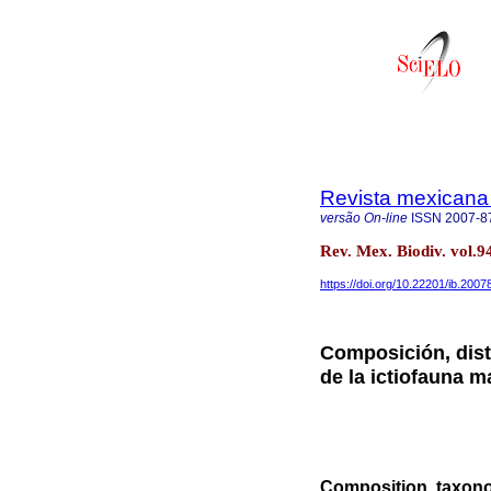
Revista mexicana 
versão On-line
ISSN
2007-8
Rev. Mex. Biodiv. vol
https://doi.org/10.22201/ib.200
Composición, dist
de la ictiofauna 
Composition, taxonom