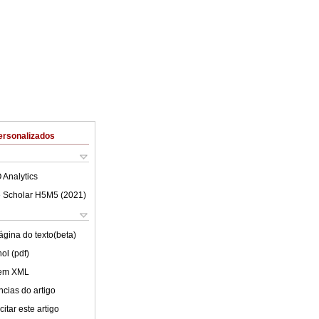
ersonalizados
 Analytics
 Scholar H5M5 (
2021
)
ágina do texto(beta)
ol (pdf)
 em XML
cias do artigo
itar este artigo