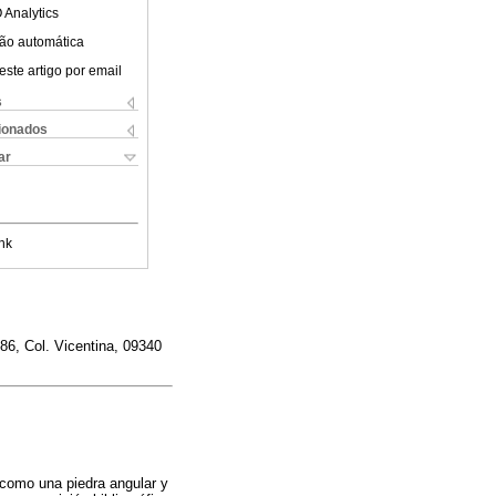
 Analytics
ão automática
este artigo por email
s
cionados
ar
nk
86, Col. Vicentina, 09340
 como una piedra angular y