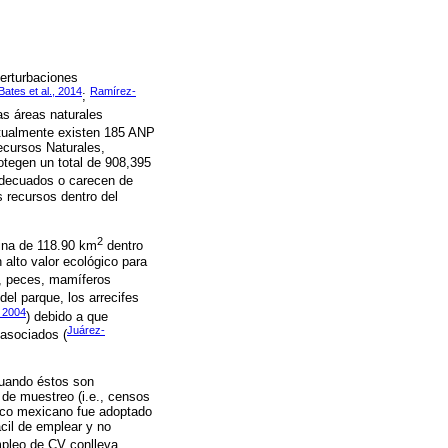
perturbaciones
Bates et al., 2014
Ramírez-
;
as áreas naturales
ctualmente existen 185 ANP
ecursos Naturales,
tegen un total de 908,395
adecuados o carecen de
s recursos dentro del
2
rina de 118.90 km
dentro
lto valor ecológico para
s, peces, mamíferos
del parque, los arrecifes
 2004
) debido a que
Juárez-
asociados (
cuando éstos son
 de muestreo (i.e., censos
fico mexicano fue adoptado
cil de emplear y no
mpleo de CV conlleva