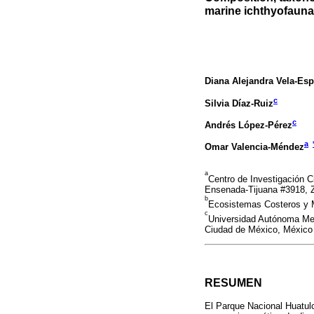
marine ichthyofauna
Diana Alejandra Vela-Es
c
Silvia Díaz-Ruiz
c
Andrés López-Pérez
a
Omar Valencia-Méndez
a
Centro de Investigación C
Ensenada-Tijuana #3918, Z
b
Ecosistemas Costeros y M
c
Universidad Autónoma Metr
Ciudad de México, México
RESUMEN
El Parque Nacional Huatulc