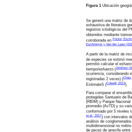
Figura 1
Ubicación geográ
Se generó una matriz de da
exhaustiva de literatura ge
registros ictiológicos del 
obtenidos mediante transec
Fricke, Esch
corroborada en
Eschmeyer y Van der Laan (20
A partir de la matriz de i
de especies se estimó medi
permitió calcular el esfuer
Jiménez-Va
tiempo/esfuerzo (
ocurrencia, considerando e
Chao,
registradas 2 veces) (
Colwell, 2013
EstimateS (
).
Para comparar el ensamblaj
protegidas Santuario de B
(RBIM) y Parque Nacional I
promedio (AvTD) y su vari
conformado por 5 niveles t
et al., 2017
) con intervalos 
análisis de conglomerados
multidimensional no métric
de peces de arrecife entre 