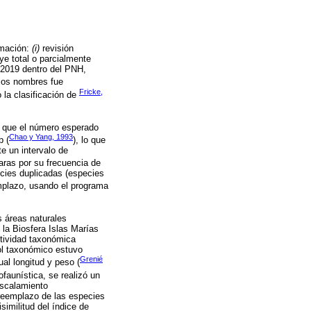
rmación:
(i)
revisión
uye total o parcialmente
 2019 dentro del PNH,
 los nombres fue
Fricke,
 la clasificación de
s que el número esperado
Chao y Yang, 1993
p (
), lo que
te un intervalo de
aras por su frecuencia de
ecies duplicadas (especies
mplazo, usando el programa
s áreas naturales
la Biosfera Islas Marías
ntividad taxonómica
ol taxonómico estuvo
Grenié
al longitud y peso (
iofaunística, se realizó un
escalamiento
 reemplazo de las especies
similitud del índice de