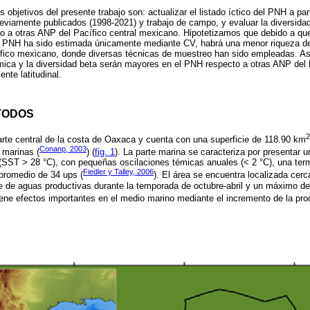
s objetivos del presente trabajo son: actualizar el listado íctico del PNH a parti
reviamente publicados (1998-2021) y trabajo de campo, y evaluar la diversid
to a otras ANP del Pacífico central mexicano. Hipotetizamos que debido a qu
el PNH ha sido estimada únicamente mediante CV, habrá una menor riqueza d
acífico mexicano, donde diversas técnicas de muestreo han sido empleadas. A
ómica y la diversidad beta serán mayores en el PNH respecto a otras ANP del
nte latitudinal.
TODOS
2
arte central de la costa de Oaxaca y cuenta con una superficie de 118.90 km
Conanp, 2003
marinas (
) (
fig. 1
). La parte marina se caracteriza por presentar u
 (SST > 28 °C), con pequeñas oscilaciones témicas anuales (< 2 °C), una ter
Fiedler y Talley, 2006
 promedio de 34 ups (
). El área se encuentra localizada cerc
 de aguas productivas durante la temporada de octubre-abril y un máximo de
ene efectos importantes en el medio marino mediante el incremento de la prod