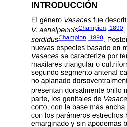
INTRODUCCIÓN
El género
Vasaces
fue descri
Champion, 1890
V. aeneipennis
,
Champion, 1890
sordidus
. Poste
nuevas especies basado en ma
Vasaces
se caracteriza por te
maxilares triangular o cultrif
segundo segmento antenal cas
no aplanado dorsoventralment
presentan dorsalmente brillo m
parte, los genitales de
Vasac
corto, con la base más ancha
con los parámeros estrechos h
emarginado y sin apodemas b