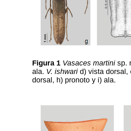
Figura 1
Vasaces martini
sp. n
ala.
V. ishwari
d) vista dorsal, 
dorsal, h) pronoto y i) ala.