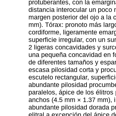
protuberantes, con la emargi
distancia interocular un poco
margen posterior del ojo a la
mm). Tórax: pronoto más lar
cordiforme, ligeramente emarg
superficie irregular, con un s
2 ligeras concavidades y surc
una pequeña concavidad en fo
de diferentes tamaños y espa
escasa pilosidad corta y proc
escutelo rectangular, superfic
abundante pilosidad procumben
paralelos, ápice de los élitr
anchos (4.5 mm × 1.37 mm), 
abundante pilosidad dorada pr
elitral a excepción del ápice