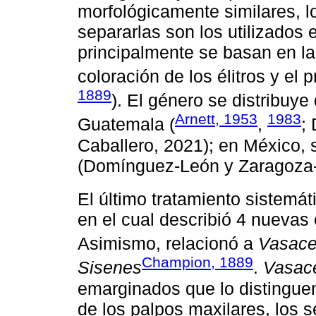
morfológicamente similares, lo
separarlas son los utilizados 
principalmente se basan en la
coloración de los élitros y el p
1889
). El género se distribuy
Arnett, 1953
1983
Guatemala (
,
;
Caballero, 2021); en México, 
(Domínguez-León y Zaragoza-
El último tratamiento sistemát
en el cual describió 4 nuevas
Asimismo, relacionó a
Vasac
Champion, 1889
Sisenes
.
Vasac
emarginados que lo distingu
de los palpos maxilares, los