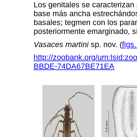
Los genitales se caracterizan 
base más ancha estrechándos
basales; tegmen con los para
posteriormente emarginado, 
Vasaces martini
sp. nov. (
figs
http://zoobank.org/urn:lsid:
BBDE-74DA67BE71EA