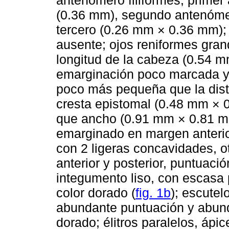
antenómero filiformes; prime
(0.36 mm), segundo antenóme
tercero (0.26 mm × 0.36 mm); 
ausente; ojos reniformes gra
longitud de la cabeza (0.54 
emarginación poco marcada y 
poco más pequeña que la dista
cresta epistomal (0.48 mm × 
que ancho (0.91 mm × 0.81 mm
emarginado en margen anterior,
con 2 ligeras concavidades, o
anterior y posterior, puntuaci
integumento liso, con escasa 
color dorado (
fig. 1b
); escutel
abundante puntuación y abund
dorado; élitros paralelos, ápic