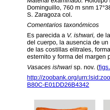
Material examinado.
Holotipo
Dominguillo, 760 m snm 17°38'
S. Zaragoza col.
Comentarios taxonómicos
Es parecida a
V. ishwari,
de la
del cuerpo, la ausencia de un
de las costillas elitrales, for
esternito y forma del margen po
Vasaces ishwari
sp. nov. (
figs
http://zoobank.org/urn:lsid:
B80C-E01DD26B4342