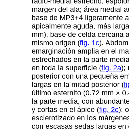
radio-medial estrecho; espoló
margen del ala; área medial 
base de MP3+4 ligeramente a
apicalmente aguda, más larga
mm), base de celda cercana 
mismo origen (
fig. 1c
). Abdom
emarginación amplia en el mar
estrechados en la parte med
en toda la superficie (
fig. 2a
);
posterior con una pequeña e
largas en la mitad posterior (
f
último esternito (0.72 mm × 0
la parte media, con abundante
y cortas en el ápice (
fig. 2c
); 
esclerotizado en los márgene
con escasas sedas largas en e