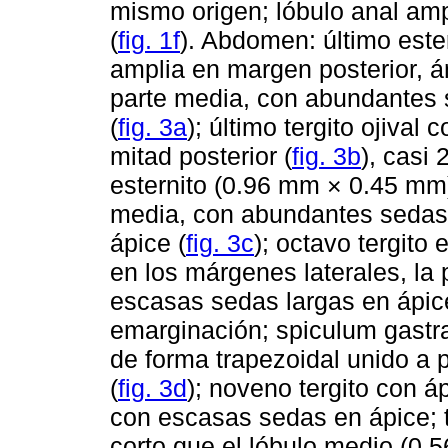
mismo origen; lóbulo anal am
(
fig. 1f
). Abdomen: último est
amplia en margen posterior, á
parte media, con abundantes 
(
fig. 3a
); último tergito ojiv
mitad posterior (
fig. 3b
), casi
esternito (0.96 mm × 0.45 mm)
media, con abundantes sedas l
ápice (
fig. 3c
); octavo tergito
en los márgenes laterales, l
escasas sedas largas en ápic
emarginación; spiculum gastra
de forma trapezoidal unido a 
(
fig. 3d
); noveno tergito con 
con escasas sedas en ápice;
corto que el lóbulo medio (0