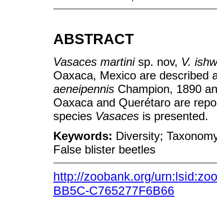
ABSTRACT
Vasaces martini
sp. nov,
V. ishw
Oaxaca, Mexico are described a
aeneipennis
Champion, 1890 a
Oaxaca and Querétaro are reporte
species
Vasaces
is presented.
Keywords:
Diversity; Taxonomy
False blister beetles
http://zoobank.org/urn:lsid:
BB5C-C765277F6B66