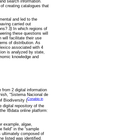
 and search information.
 of creating catalogues that
mental and led to the
ving carried out
ions?
3)
In which regions of
swering these questions will
will facilitate their use
erns of distribution. As
 Mexico associated with 4
ion is analyzed by state,
axonomic knowledge and
 from 2 digital information
anish, “Sistema Nacional de
Conabio in
 Biodiversity (
 digital repository of the
he IBdata online platform:
for example, algae,
e field” in the “sample
s ultimately composed of
me listed was identified.