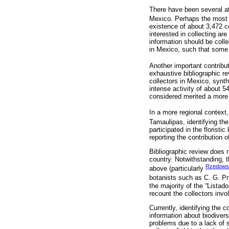
There have been several att
Mexico. Perhaps the most 
existence of about 3,472 col
interested in collecting a
information should be coll
in Mexico, such that som
Another important contribut
exhaustive bibliographic re
collectors in Mexico, synt
intense activity of about 
considered merited a more 
In a more regional context
Tamaulipas, identifying the
participated in the floris
reporting the contribution
Bibliographic review does 
country. Notwithstanding, t
Rzedowski
above (particularly
botanists such as C. G. Pri
the majority of the “Listado
recount the collectors invol
Currently, identifying the c
information about biodiversi
problems due to a lack of s