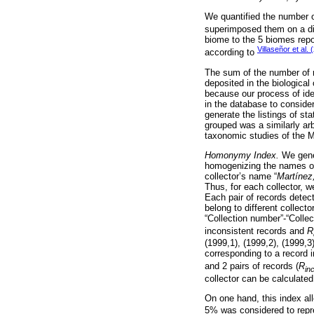
We quantified the number o
superimposed them on a dig
biome to the 5 biomes repor
Villaseñor et al. 
according to
The sum of the number of r
deposited in the biological
because our process of ide
in the database to consider
generate the listings of st
grouped was a similarly arb
taxonomic studies of the M
Homonymy Index.
We gener
homogenizing the names of
collector’s name “
Martínez
Thus, for each collector, w
Each pair of records detect
belong to different collecto
“Collection number”-“Colle
inconsistent records and
R
(1999,1), (1999,2), (1999,3
corresponding to a record i
and 2 pairs of records (
R
in
collector can be calculate
On one hand, this index al
5% was considered to repres