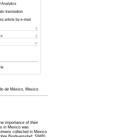
 Analytics
ic translation
is article by e-mail
ks
nk
do de México, Mexico
he importance of their
ors in Mexico was
pecimens collected in Mexico
obre Biodiversidad; SNIB)