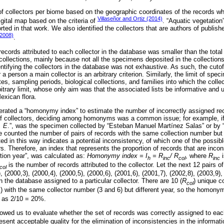
f collectors per biome based on the geographic coordinates of the records w
Villaseñor and Ortiz (2014)
ital map based on the criteria of
. “Aquatic vegetation
ted in that work. We also identified the collectors that are authors of publi
(2008)
.
ecords attributed to each collector in the database was smaller than the tot
 collections, mainly because not all the specimens deposited in the collection
ntifying the collectors in the database was not exhaustive. As such, the cuto
 a person a main collector is an arbitrary criterion. Similarly, the limit of spe
ates, sampling periods, biological collections, and families into which the coll
itrary limit, whose only aim was that the associated lists be informative and use
exican flora.
ated a “homonymy index” to estimate the number of incorrectly assigned rec
 collectors, deciding among homonyms was a common issue; for example, if 
, E
.”, was the specimen collected by “Esteban Manuel Martínez Salas” or by 
e counted the number of pairs of records with the same collection number but d
ed in this way indicates a potential inconsistency, of which one of the possib
rs. Therefore, an index that represents the proportion of records that are incons
ction year”, was calculated as:
Homonymy index = I
= R
/ R
, where
R
i
h
inc
col
inc
is the number of records attributed to the collector. Let the next 12 pairs o
col
), (2000,3), (2000,4), (2000,5), (2000,6), (2001,6), (2001,7), (2002,8), (2003,9
n the database assigned to a particular collector. There are 10 (
R
) unique c
col
) with the same collector number (3 and 6) but different year, so the homony
c
d as 2/10 = 20%.
lowed us to evaluate whether the set of records was correctly assigned to eac
ent acceptable quality for the elimination of inconsistencies in the informati