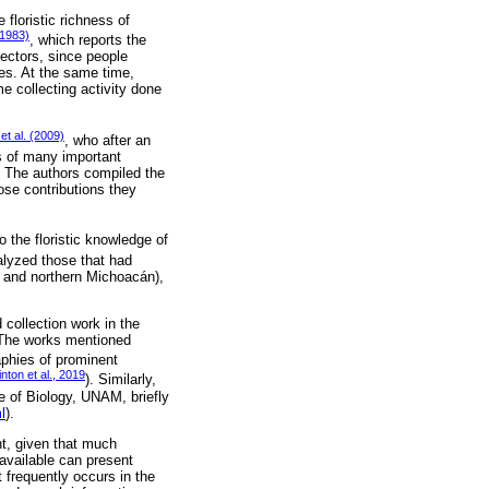
floristic richness of
(1983)
, which reports the
llectors, since people
mes. At the same time,
e collecting activity done
t al. (2009)
, who after an
ks of many important
. The authors compiled the
ose contributions they
o the floristic knowledge of
lyzed those that had
, and northern Michoacán),
 collection work in the
. The works mentioned
raphies of prominent
inton et al., 2019
). Similarly,
te of Biology, UNAM, briefly
l
).
ant, given that much
n available can present
 frequently occurs in the