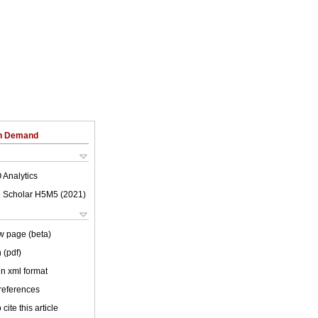
on Demand
 Analytics
 Scholar H5M5 (
2021
)
w page (beta)
 (pdf)
 in xml format
 references
cite this article