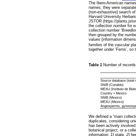
The Ibero-American names 
names, they were separated
(non-exhaustive) search of 
Harvard University Herbari
JSTOR (https://plants.jsto
the collection number for e
collection number ‘Breedlo
then grouped by the number 
values (information dimensi
families of the vascular pla
together under ‘Ferns’, so 
Table 1
Number of records
Source database (total 
SNIB (Conabio)
MEXU (Instituto de Bio
Country = Mexico
SNIB (Mexico)
MEXU (Mexico)
Angiosperms, gymnosper
We defined a “main collect
duplicates, considering uni
has been actively involved 
botanical project, or a col
information:
1)
state,
2)
her