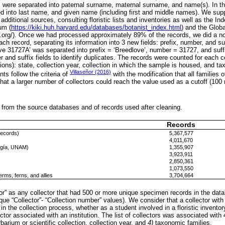
were separated into paternal surname, maternal surname, and name(s). In t
 into last name, and given name (including first and middle names). We suppl
additional sources, consulting floristic lists and inventories as well as the Ind
um (
https://kiki.huh.harvard.edu/databases/botanist_index.html
) and the Globa
r.org/). Once we had processed approximately 89% of the records, we did a n
ach record, separating its information into 3 new fields: prefix, number, and su
ve 31727A’ was separated into prefix = ‘Breedlove’, number = 31727, and suff
and suffix fields to identify duplicates. The records were counted for each co
ons): state, collection year, collection in which the sample is housed, and t
Villaseñor (2016)
nts follow the criteria of
with the modification that all families 
that a larger number of collectors could reach the value used as a cutoff (100 
 from the source databases and of records used after cleaning.
Records
records)
5,367,577
4,011,670
logía, UNAM)
1,355,907
3,923,911
2,850,361
1,073,550
ms, ferns, and allies
3,704,664
or” as any collector that had 500 or more unique specimen records in the data
que “Collector”- “Collection number” values). We consider that a collector with
in the collection process, whether as a student involved in a floristic invento
lector associated with an institution. The list of collectors was associated with
barium or scientific collection, collection year, and
4)
taxonomic families.