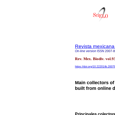
Revista mexicana 
On-line version
ISSN
2007-
Rev. Mex. Biodiv. vol
https://doi.org/10.22201/ib.200
Main collectors of
built from online 
Principales colector