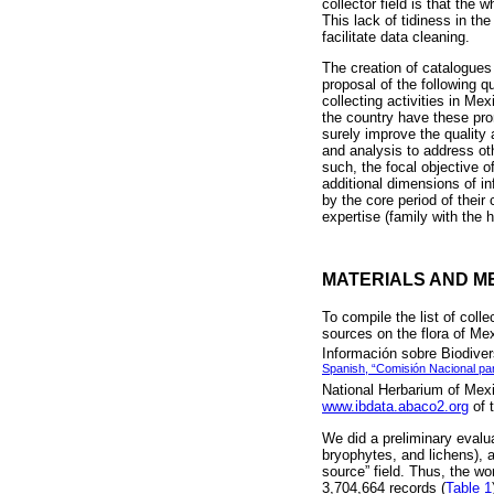
collector field is that the
This lack of tidiness in th
facilitate data cleaning.
The creation of catalogues 
proposal of the following q
collecting activities in M
the country have these prom
surely improve the quality a
and analysis to address oth
such, the focal objective o
additional dimensions of in
by the core period of their
expertise (family with the 
MATERIALS AND M
To compile the list of coll
sources on the flora of Me
Información sobre Biodiver
Spanish, “Comisión Nacional par
National Herbarium of Mexi
www.ibdata.abaco2.org
of 
We did a preliminary evalua
bryophytes, and lichens), a
source” field. Thus, the w
3,704,664 records (
Table 1