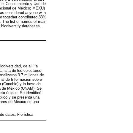
a el Conocimiento y Uso de
Nacional de México; MEXU)
 was considered anyone with
ho together contributed 83%
d. The list of names of main
m biodiversity databases.
diversidad, de allí la
a lista de los colectores
analizaron 3.7 millones de
nal de Información sobre
 (Conabio) y la base de
ma de México (UNAM). Se
ta únicos. Se identificó
éxico y se presenta una
ulares de México es una
de datos; Florística