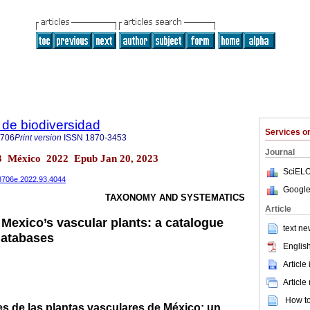
de biodiversidad
Services 
8706
Print version
ISSN
1870-3453
Journal
.93 México 2022 Epub Jan 20, 2023
SciELO
78706e.2022.93.4044
Google
TAXONOMY AND SYSTEMATICS
Article
 Mexico’s vascular plants: a catalogue
text ne
databases
English
Article
Article
How to 
es de las plantas vasculares de México: un