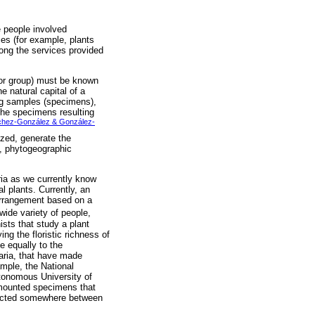
e people involved
ces (for example, plants
ong the services provided
 or group) must be known
e natural capital of a
ting samples (specimens),
 The specimens resulting
hez-González & González-
zed, generate the
s, phytogeographic
aria as we currently know
al plants. Currently, an
r arrangement based on a
 wide variety of people,
nists that study a plant
ing the floristic richness of
e equally to the
aria, that have made
ample, the National
utonomous University of
 mounted specimens that
llected somewhere between