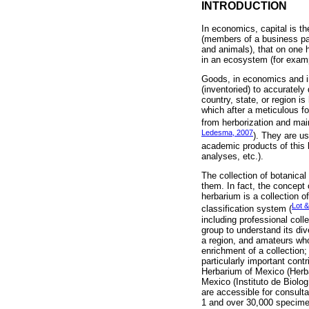
INTRODUCTION
In economics, capital is th
(members of a business part
and animals), that on one
in an ecosystem (for exampl
Goods, in economics and in
(inventoried) to accurately
country, state, or region i
which after a meticulous fo
from herborization and main
Ledesma, 2007
). They are u
academic products of this l
analyses, etc.).
The collection of botanical
them. In fact, the concept o
herbarium is a collection o
Lot 
classification system (
including professional colle
group to understand its dive
a region, and amateurs who 
enrichment of a collection
particularly important cont
Herbarium of Mexico (Herba
Mexico (Instituto de Biolo
are accessible for consult
1 and over 30,000 specim