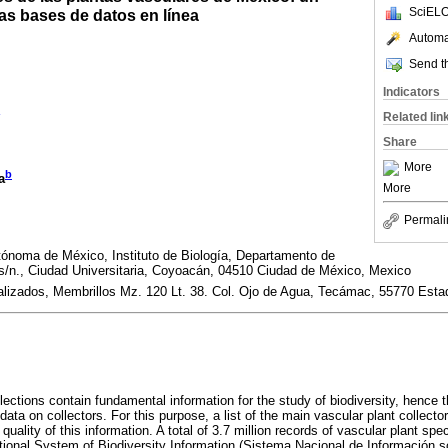
SciELO
las bases de datos en línea
Automat
Send th
Indicators
Related lin
Share
More
b
a
More
Permali
tónoma de México, Instituto de Biología, Departamento de
r s/n., Ciudad Universitaria, Coyoacán, 04510 Ciudad de México, Mexico
izados, Membrillos Mz. 120 Lt. 38. Col. Ojo de Agua, Tecámac, 55770 Esta
lections contain fundamental information for the study of biodiversity, hence t
 data on collectors. For this purpose, a list of the main vascular plant collect
quality of this information. A total of 3.7 million records of vascular plant s
ional System of Biodiversity Information (Sistema Nacional de Información s