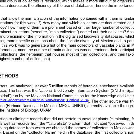
 whole group of collectors is recorded, which makes it more difficult to organize
e data decreases the efficiency of the use of databases, hence the importance
that allow the normalization of the information contained within them is funda
uestions for this work:
1)
How many and which collectors are documented as ha
exico? How many of them are prominent based on their large number of collect
inent collectors (hereafter, “main collectors”) carried out their activities? An
nd precision of the information in the digitalized biodiversity databases, which 
er, more specific questions about the floristic diversity of Mexico and its patt
f this work was to generate a list of the main collectors of vascular plants in
formation; once the number of main collectors was determined, their participat
 collections, the herbarium that houses most of their collections, and their t
highest number of collections).
ETHODS
ectors, we analyzed just over 5 million records of botanical specimens available
xico. The first was the National Biodiversity Information System (SNIB in Sp
sidad”) run by the Mexican National Commission for the Knowledge and Use of
a el Conocimiento y Uso de la Biodiversidad”, Conabio, 2020
). The other source was the
co (Herbario Nacional de México; MEXU-UNIBIO, currently available through t
the Institute of Biology, UNAM.
tion to eliminate records that did not pertain to vascular plants (eliminating, 
s well as records from the “Naturalista” platform that indicated “observed in th
orking database from which we obtained the names of collectors in Mexico wa
). Based on the “Collector Name” field in the database, the first collector’s na