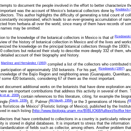
empts to document the people involved in the effort to better characterize the 
Knobloch 
important was the account of Mexico’s botanical collectors done by
lectors. This author highlights the difficulty of generating a total count of co
re constantly incorporated, which leads to an ever-growing accumulation of na
ected from herbaria all over the world, since many of them have records of som
e names may be omitted.
Rzedowski e
ion to the knowledge of the botanical collectors in Mexico is that of
view of the history of botanical collection in Mexico and of the lives and wor
hesized the knowledge on the principal botanical collectors through the 1930’s
540 collectors but reduced their study to describe more deeply 332 of them, wh
detailed account of their biography and history.
Martínez and Hernández (1993)
,
compiled a list of the collectors who contributed t
Rzedowski (1997)
 participation of approximately 150 botanists. For his part,
ana
tic knowledge of the Bajío Region and neighboring areas (Guanajuato, Querétaro
 of some 420 botanists, considering 67 of them as the most important.
not document additional works on the botanists that have done exploration and
here are important contributions that address this activity in several of them
 et al., 2009
) contain references to this literature, citing, for example the biog
Davis, 1936
McVaugh, 1956
H
ngle (
), E. Palmer (
) or the 3 generations of Hintons (
s florísticos de México” (Floristic listings of Mexico), published by the Institu
ved in each listing (
http://www.ibiologia.unam.mx/BIBLIO68/fulltext/listflor.htm
ollectors that have contributed to collections in a country is particularly relev
ty is stored in digital databases. It is important to stress that the informatio
tandardization of fields such as collector, among others. Another problem that