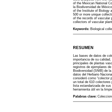
of the Mexican National C
la Biodiversidad de Méxic
of the Institute of Biolog
500 or more unique collect
of the records of vascular 
collectors of vascular plan
Keywords:
Biological coll
RESUMEN
Las bases de datos de cole
importancia de su calidad, 
principales de plantas vas
registros de ejemplares de
Biodiversidad (SNIB) de la
datos del Herbario Nacion
consideró como “colector p
un total de 610 colectores
lista estandarizada de sus
herramienta útil en la limp
Palabras clave:
Coleccione