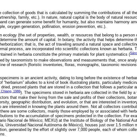
e collection of goods that is calculated by summing the contributions of all th
nership, family, etc.). In nature, natural capital is the body of natural resour
 hand can generate some benefit for humanity, but also maintains harmony am
e, oxygen generation, pollination, erosion prevention, etc.).
 ecology (the set of properties, wealth, or resources that belong to a person
 determine the amount of capital. In botany, the activity that helps determine th
s herborization; that is, the act of traveling around a natural space and collec
rmal process, are incorporated into scientific collections known as herbaria.
Sánc
tained in herbaria constitute the primary materials for plant systematics (
sed by taxonomists to make observations and measurements that, once analy
ine of research (floristic inventories, floras, monographs, taxonomic revision
 specimens is an ancient activity, dating to long before the existence of herb
f “herbarium” alludes to a kind of book illustrating plants, particularly medicin
f dried, pressed plants that are stored in a collection that follows a particula
& Chiang, 1986
). The specimens stored in herbaria are collected in the field by a
ctors that make their living from the sale and profits of their collections, bota
rsity, geographic distribution, and evolution, or that are interested in inventory
are interested in knowing the plants around them. Not all collectors contribut
; there are some collectors, mainly those employed by or associated with herb
ributions to the accumulation of specimens protected in the collection. For ex
rio Nacional de México; MEXU) at the Institute of Biology of the National A
gía, Universidad Nacional Autónoma de México), houses just over 1.5 million
ation, generated by the effort of slightly over 7,000 people, each of whom co
ens.