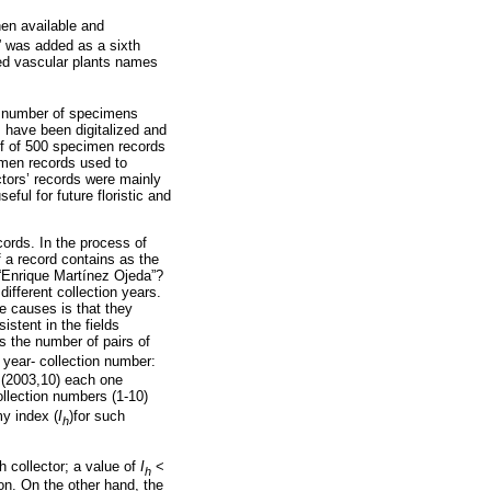
hen available and
” was added as a sixth
shed vascular plants names
al number of specimens
s have been digitalized and
ff of 500 specimen records
cimen records used to
ectors’ records were mainly
ful for future floristic and
ords. In the process of
a record contains as the
“Enrique Martínez Ojeda”?
ifferent collection years.
le causes is that they
istent in the fields
s the number of pairs of
f year- collection number:
), (2003,10) each one
ollection numbers (1-10)
my index (
I
)for such
h
h collector; a value of
I
<
h
on. On the other hand, the