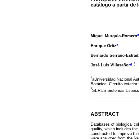
catálogo a partir de 
a
Miguel Murguía-Romero
a
Enrique Ortiz
Bernardo Serrano-Estrad
a
*
José Luis Villaseñor
a
aUniversidad Nacional Au
Botánica, Circuito exterio
b
SERES Sistemas Especial
ABSTRACT
Databases of biological col
quality, which includes the
constructed to improve the 
were analyzed from the Nat