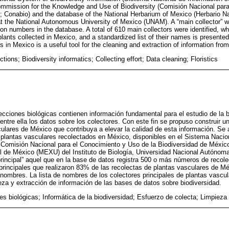
ommission for the Knowledge and Use of Biodiversity (Comisión Nacional par
o; Conabio) and the database of the National Herbarium of Mexico (Herbario 
y at the National Autonomous University of Mexico (UNAM). A “main collector”
ion numbers in the database. A total of 610 main collectors were identified, w
plants collected in Mexico, and a standardized list of their names is presente
ts in Mexico is a useful tool for the cleaning and extraction of information fro
ections; Biodiversity informatics; Collecting effort; Data cleaning; Floristics
cciones biológicas contienen información fundamental para el estudio de la bio
entre ella los datos sobre los colectores. Con este fin se propuso construir un
culares de México que contribuya a elevar la calidad de esta información. Se 
 plantas vasculares recolectados en México, disponibles en el Sistema Nacio
 Comisión Nacional para el Conocimiento y Uso de la Biodiversidad de México
al de México (MEXU) del Instituto de Biología, Universidad Nacional Autóno
rincipal” aquel que en la base de datos registra 500 o más números de recolec
 principales que realizaron 83% de las recolectas de plantas vasculares de M
 nombres. La lista de nombres de los colectores principales de plantas vasc
ieza y extracción de información de las bases de datos sobre biodiversidad.
s biológicas; Informática de la biodiversidad; Esfuerzo de colecta; Limpieza 