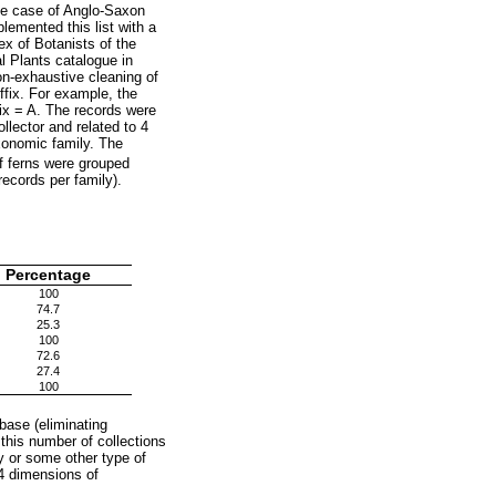
he case of Anglo-Saxon
emented this list with a
ex of Botanists of the
l Plants catalogue in
on-exhaustive cleaning of
ffix. For example, the
ix = A. The records were
llector and related to 4
axonomic family. The
of ferns were grouped
records per family).
Percentage
100
74.7
25.3
100
72.6
27.4
100
base (eliminating
 this number of collections
ry or some other type of
 4 dimensions of