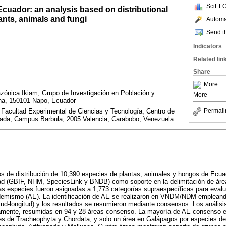
SciELO
cuador: an analysis based on distributional
lants, animals and fungi
Automat
Send th
Indicators
Related lin
Share
More
zónica Ikiam, Grupo de Investigación en Población y
More
na, 150101 Napo, Ecuador
 Facultad Experimental de Ciencias y Tecnología, Centro de
Permali
cada, Campus Barbula, 2005 Valencia, Carabobo, Venezuela
s de distribución de 10,390 especies de plantas, animales y hongos de Ecua
idad (GBIF, NHM, SpeciesLink y BNDB) como soporte en la delimitación de ár
as especies fueron asignadas a 1,773 categorías supraespecíficas para evalu
ndemismo (AE). La identificación de AE se realizaron en VNDM/NDM emplean
itud-longitud) y los resultados se resumieron mediante consensos. Los análisis
amente, resumidas en 94 y 28 áreas consenso. La mayoría de AE consenso e
ies de Tracheophyta y Chordata, y solo un área en Galápagos por especies d