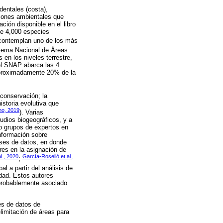
dentales (costa),
ciones ambientales que
ión disponible en el libro
de 4,000 especies
 contemplan uno de los más
stema Nacional de Áreas
en los niveles terrestre,
 el SNAP abarca las 4
 aproximadamente 20% de la
conservación; la
istoria evolutiva que
o, 2019
). Varias
udios biogeográficos, y a
/o grupos de expertos en
nformación sobre
ases de datos, en donde
res en la asignación de
l., 2020
García-Roselló et al.,
;
l a partir del análisis de
idad. Estos autores
 probablemente asociado
es de datos de
limitación de áreas para