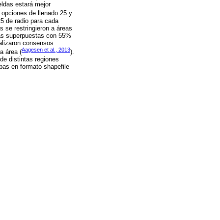
ldas estará mejor
s opciones de llenado 25 y
25 de radio para cada
 se restringieron a áreas
as superpuestas con 55%
ealizaron consensos
Aagesen et al., 2013
a área (
).
de distintas regiones
pas en formato shapefile