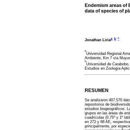
Endemism areas of E
data of species of p
a
b
*
Jonathan Liria
a
Universidad Regional Ama
Ambiente, Km 7 vía Muyu
b
Universidad de Carabobo,
Estudios en Zoología Apli
RESUMEN
Se analizaron 407,570 dato
repositorios de biodivers
estudios biogeográficos. L
grupos en las áreas de e
cuadrículas (0.75º y 1º lat
en 272 y 88 AE, respectiv
principalmente, por espec