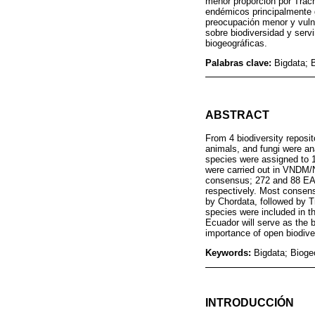
menor proporción por Trac
endémicos principalmente g
preocupación menor y vulne
sobre biodiversidad y serv
biogeográficas.
Palabras clave:
Bigdata; 
ABSTRACT
From 4 biodiversity reposi
animals, and fungi were an
species were assigned to 1
were carried out in VNDM/N
consensus; 272 and 88 EAs,
respectively. Most consen
by Chordata, followed by 
species were included in t
Ecuador will serve as the b
importance of open biodive
Keywords:
Bigdata; Bioge
INTRODUCCIÓN