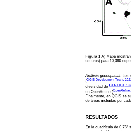
Figura 1
A) Mapa mostrand
oscuros) para 10,390 espe
Análisis geoespacial.
Los r
QGIS Development Team, 202
(
Hill N1 (Hill, 19
diversidad de
OpenRefine,
en OpenRefine (
Finalmente, en QGIS se su
de áreas incluidas por ca
RESULTADOS
En la cuadrícula de 0.75º 