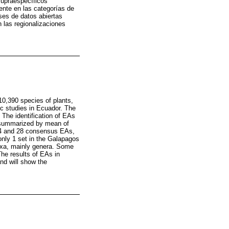
supraespecíficos
ente en las categorías de
ses de datos abiertas
 las regionalizaciones
0,390 species of plants,
ic studies in Ecuador. The
The identification of EAs
e summarized by mean of
 94 and 28 consensus EAs,
nly 1 set in the Galapagos
axa, mainly genera. Some
he results of EAs in
nd will show the