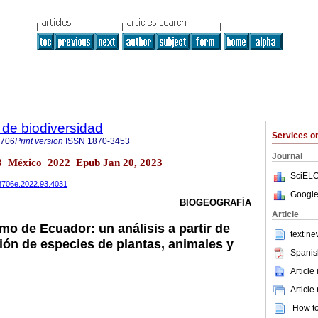
de biodiversidad
Services 
8706
Print version
ISSN
1870-3453
Journal
.93 México 2022 Epub Jan 20, 2023
SciELO
78706e.2022.93.4031
Google
BIOGEOGRAFÍA
Article
o de Ecuador: un análisis a partir de
text ne
ión de especies de plantas, animales y
Spanis
Article
Article
How to 