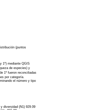
stribución (puntos
º y 1º) mediante QGIS
iqueza de especies) y
e 1º fueron reconciliadas
es por categoría.
minando el número y tipo
 y diversidad (N1) 929.09