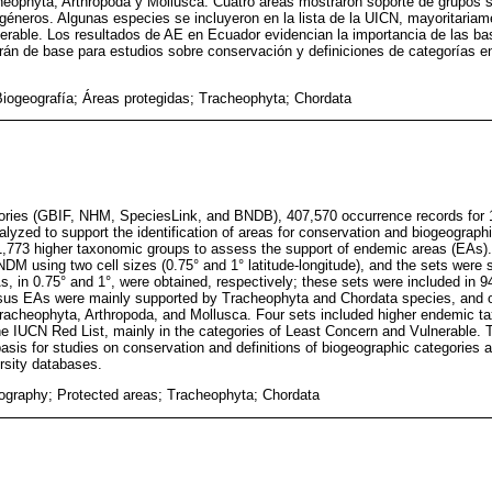
heophyta, Arthropoda y Mollusca. Cuatro áreas mostraron soporte de grupos 
éneros. Algunas especies se incluyeron en la lista de la UICN, mayoritariam
rable. Los resultados de AE en Ecuador evidencian la importancia de las ba
irán de base para estudios sobre conservación y definiciones de categorías en
Biogeografía; Áreas protegidas; Tracheophyta; Chordata
tories (GBIF, NHM, SpeciesLink, and BNDB), 407,570 occurrence records for 1
alyzed to support the identification of areas for conservation and biogeograph
,773 higher taxonomic groups to assess the support of endemic areas (EAs). 
DM using two cell sizes (0.75° and 1° latitude-longitude), and the sets wer
 in 0.75° and 1°, were obtained, respectively; these sets were included in
sus EAs were mainly supported by Tracheophyta and Chordata species, and o
Tracheophyta, Arthropoda, and Mollusca. Four sets included higher endemic t
he IUCN Red List, mainly in the categories of Least Concern and Vulnerable. T
asis for studies on conservation and definitions of biogeographic categories a
rsity databases.
ography; Protected areas; Tracheophyta; Chordata