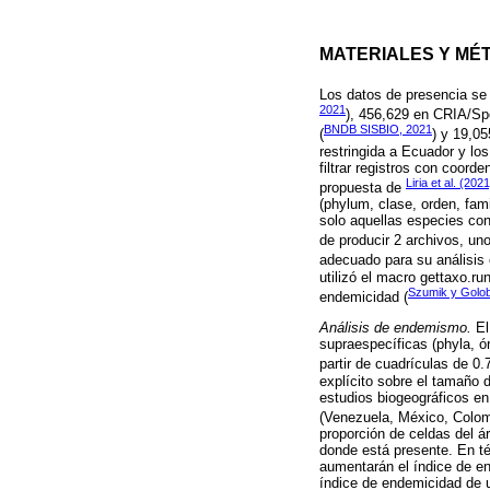
MATERIALES Y MÉ
Los datos de presencia se 
2021
), 456,629 en CRIA/Sp
BNDB SISBIO, 2021
(
) y 19,0
restringida a Ecuador y lo
filtrar registros con coor
Liria et al. (2021
propuesta de
(phylum, clase, orden, fam
solo aquellas especies con
de producir 2 archivos, u
adecuado para su análisis
utilizó el macro gettaxo.ru
Szumik y Golob
endemicidad (
Análisis de endemismo.
El
supraespecíficas (phyla, 
partir de cuadrículas de 0.7
explícito sobre el tamaño 
estudios biogeográficos en
(Venezuela, México, Colom
proporción de celdas del á
donde está presente. En té
aumentarán el índice de end
índice de endemicidad de 