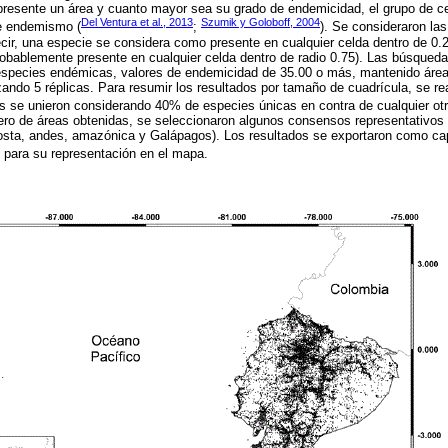
esente un área y cuanto mayor sea su grado de endemicidad, el grupo de ce
Del Ventura et al., 2013
Szumik y Goloboff, 2004
e endemismo (
;
). Se consideraron la
cir, una especie se considera como presente en cualquier celda dentro de 0.
obablemente presente en cualquier celda dentro de radio 0.75). Las búsquedas
species endémicas, valores de endemicidad de 35.00 o más, mantenido áre
zando 5 réplicas. Para resumir los resultados por tamaño de cuadrícula, se r
as se unieron considerando 40% de especies únicas en contra de cualquier otr
ro de áreas obtenidas, se seleccionaron algunos consensos representativos 
osta, andes, amazónica y Galápagos). Los resultados se exportaron como ca
) para su representación en el mapa.