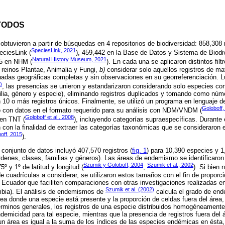
TODOS
obtuvieron a partir de búsquedas en 4 repositorios de biodiversidad: 858,308 
SpeciesLink, 2021
eciesLink (
), 459,442 en la Base de Datos y Sistema de Biodi
Natural History Museum, 2021
55 en NHM (
). En cada una se aplicaron distintos filt
s reinos Plantae, Animalia y Fungi,
b)
considerar solo aquellos registros de ma
denadas geográficas completas y sin observaciones en su georreferenciación. L
)
, las presencias se unieron y estandarizaron considerando solo especies c
ilia, género y especie), eliminando registros duplicados y tomando como nú
 10 o más registros únicos. Finalmente, se utilizó un programa en lenguaje d
Goloboff,
no con datos en el formato requerido para su análisis con NDM/VNDM (
Goloboff et al., 2008
 en TNT (
), incluyendo categorías supraespecíficas. Durante 
n con la finalidad de extraer las categorías taxonómicas que se consideraron e
off, 2015
).
 conjunto de datos incluyó 407,570 registros (
fig. 1
) para 10,390 especies y 1
órdenes, clases, familias y géneros). Las áreas de endemismo se identific
Szumik y Goloboff, 2004
Szumik et al., 2002
5º y 1º de latitud y longitud (
;
). Si bien 
de cuadrículas a considerar, se utilizaron estos tamaños con el fin de proporc
 Ecuador que faciliten comparaciones con otras investigaciones realizadas e
Szumik et al. (2002)
bia). El análisis de endemismos de
calcula el grado de ende
rea donde una especie está presente y la proporción de celdas fuera del área
rminos generales, los registros de una especie distribuidos homogéneamente
emicidad para tal especie, mientras que la presencia de registros fuera del á
un área es igual a la suma de los índices de las especies endémicas en ést