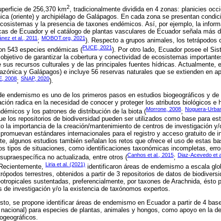
2
perficie de 256,370 km
, tradicionalmente dividida en 4 zonas: planicies occi
nica (oriente) y archipiélago de Galápagos. En cada zona se presentan condi
sistemas y la presencia de taxones endémicos. Así, por ejemplo, la informac
icas de Ecuador y el catálogo de plantas vasculares de Ecuador señala más 
nez et al., 2011
MOBOT.org, 2021
;
). Respecto a grupos animales, los tetrápodos
PUCE, 2021
on 543 especies endémicas (
). Por otro lado, Ecuador posee el Si
objetivo de garantizar la cobertura y conectividad de ecosistemas importantes 
 sus recursos culturales y de las principales fuentes hídricas. Actualmente,
amazónica y Galápagos) e incluye 56 reservas naturales que se extienden en
, 2008
SNAP, 2020
;
).
 de endemismo es uno de los primeros pasos en estudios biogeográficos y de 
ación radica en la necesidad de conocer y proteger los atributos biológicos e h
Morrone, 2008
Noguera-Urban
démicos y los patrones de distribución de la biota (
;
ue los repositorios de biodiversidad pueden ser utilizados como base para est
o la importancia de la creación/mantenimiento de centros de investigación y
romuevan estándares internacionales para el registro y acceso gratuito de i
te, algunos estudios también señalan los retos que ofrece el uso de estas b
s tipos de situaciones, como identificaciones taxonómicas incompletas, erro
Canhos et al., 2015
Diaz-Acevedo et a
 supraespecífica no actualizada, entre otros (
;
Liria et al. (2021)
 Recientemente,
identificaron áreas de endemismo a escala globa
trópodos terrestres, obtenidos a partir de 3 repositorios de datos de biodivers
eotropicales sustentadas, preferencialmente, por taxones de Arachnida, ésto
s de investigación y/o la existencia de taxónomos expertos.
sto, se propone identificar áreas de endemismo en Ecuador a partir de 4 bas
s nacional) para especies de plantas, animales y hongos, como apoyo en la de
ogeográficos.