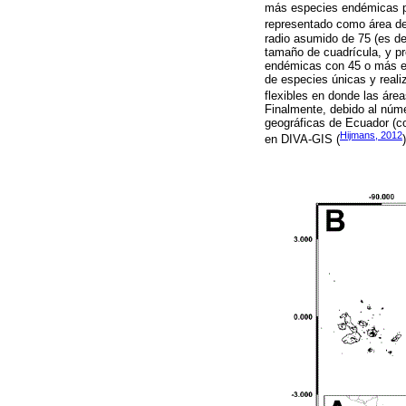
más especies endémicas pr
representado como área d
radio asumido de 75 (es de
tamaño de cuadrícula, y pr
endémicas con 45 o más e
de especies únicas y reali
flexibles en donde las áre
Finalmente, debido al núme
geográficas de Ecuador (c
Hijmans, 2012
en DIVA-GIS (