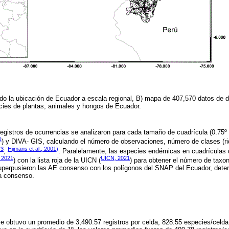
o la ubicación de Ecuador a escala regional, B) mapa de 407,570 datos de di
cies de plantas, animales y hongos de Ecuador.
egistros de ocurrencias se analizaron para cada tamaño de cuadrícula (0.75
1
) y DIVA- GIS, calculando el número de observaciones, número de clases (r
73
Hijmans et al., 2001)
;
. Paralelamente, las especies endémicas en cuadrículas d
 2021
UICN, 2021
) con la lista roja de la UICN (
) para obtener el número de taxon
perpusieron las AE consenso con los polígonos del SNAP del Ecuador, deter
da consenso.
se obtuvo un promedio de 3,490.57 registros por celda, 828.55 especies/celda