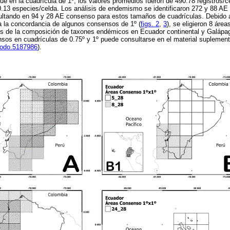
ue en la cuadrícula de 1º, los valores promedios fueron de 490.78 registros/c
.13 especies/celda. Los análisis de endemismo se identificaron 272 y 88 AE 
sultando en 94 y 28 AE consenso para estos tamaños de cuadrículas. Debido
a la concordancia de algunos consensos de 1º (
figs. 2
,
3
), se eligieron 8 áre
les de la composición de taxones endémicos en Ecuador continental y Galápag
sos en cuadrículas de 0.75º y 1º puede consultarse en el material suplement
enodo.5187986
).