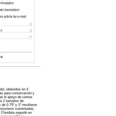
 Analytics
ic translation
is article by e-mail
ks
nk
dor, obtenidos en 4
eas para conservación y
ar el apoyo de ciertos
do 2 tamaños de
 de 0.75º y 1º resultaron
stuvieron sustentadas,
e Chordata seguido en