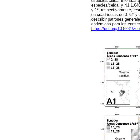
especies/celda, mientras q
especies/celda, y N1 1,040
y 1º, respectivamente, re
en cuadrículas de 0.75º y 
describir patrones genera
endémicas para los consen
https://doi.org/10.5281/z