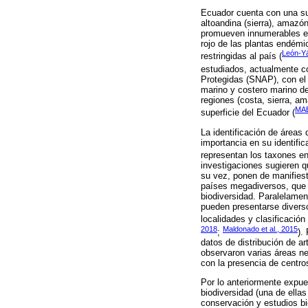
Ecuador cuenta con una su
altoandina (sierra), amazó
promueven innumerables eco
rojo de las plantas endém
León-Yá
restringidas al país (
estudiados, actualmente c
Protegidas (SNAP), con el 
marino y costero marino de
regiones (costa, sierra, 
MAE
superficie del Ecuador (
La identificación de áreas
importancia en su identific
representan los taxones en
investigaciones sugieren q
su vez, ponen de manifiest
países megadiversos, que p
biodiversidad. Paralelamen
pueden presentarse diverso
localidades y clasificación
2018
Maldonado et al., 2015
;
).
datos de distribución de ar
observaron varias áreas n
con la presencia de centro
Por lo anteriormente expue
biodiversidad (una de ella
conservación y estudios bi