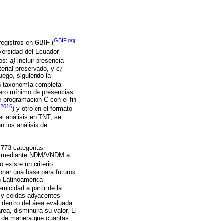
GBIF.org,
registros en GBIF (
versidad del Ecuador
ros:
a)
incluir presencia
terial preservado, y
c)
uego, siguiendo la
on taxonomía completa
mero mínimo de presencias,
e programación C con el fin
 2016
) y otro en el formato
el análisis en TNT, se
n los análisis de
,773 categorías
aron mediante NDM/VNDM a
no existe un criterio
ionar una base para futuros
n Latinoamérica
micidad a partir de la
, y celdas adyacentes
 dentro del área evaluada
rea, disminuirá su valor. El
a, de manera que cuantas