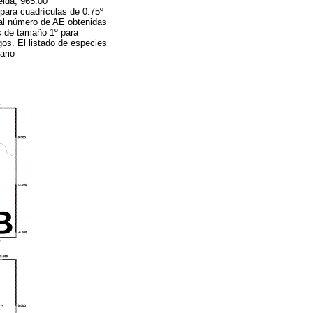
elda, 965.00
para cuadrículas de 0.75º
 al número de AE obtenidas
as de tamaño 1º para
os. El listado de especies
ario