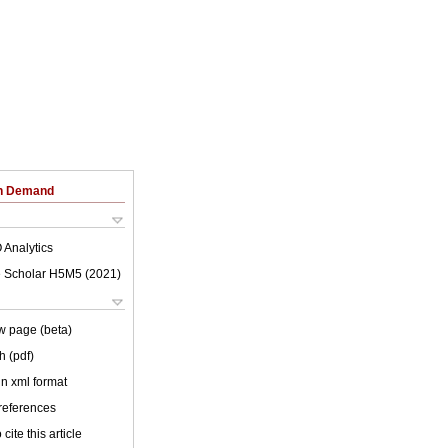
on Demand
 Analytics
 Scholar H5M5 (
2021
)
w page (beta)
h (pdf)
 in xml format
 references
cite this article