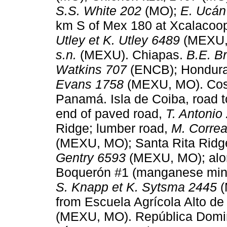
S.S. White 202
(MO);
E. Ucán 
km S of Mex 180 at Xcalacoop
Utley et K. Utley 6489
(MEXU,
s.n.
(MEXU). Chiapas.
B.E. B
Watkins 707
(ENCB); Hondur
Evans 1758
(MEXU, MO). Cos
Panamá. Isla de Coiba, road t
end of paved road,
T. Antonio
Ridge; lumber road,
M. Corre
(MEXU, MO); Santa Rita Ridge
Gentry 6593
(MEXU, MO); alo
Boquerón #1 (manganese mine)
S. Knapp et K. Sytsma 2445
(
from Escuela Agrícola Alto de
(MEXU, MO). República Domi