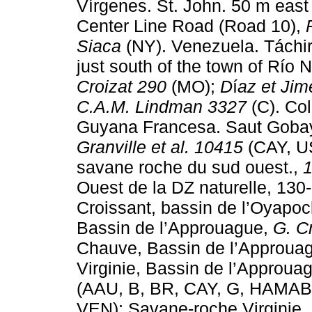
Vírgenes. St. John. 50 m east
Center Line Road (Road 10),
Siaca
(NY). Venezuela. Táchira
just south of the town of Río 
Croizat 290
(MO);
D
í
az et Ji
C.A.M. Lindman 3327
(C). Co
Guyana Francesa. Saut Gobay
Granville et al. 10415
(CAY, US
savane roche du sud ouest.,
Ouest de la DZ naturelle, 13
Croissant, bassin de l’Oyapo
Bassin de l’Approuague,
G. C
Chauve, Bassin de l’Approua
Virginie, Bassin de l’Approua
(AAU, B, BR, CAY, G, HAMAB
VEN); Savane-roche Virginie,