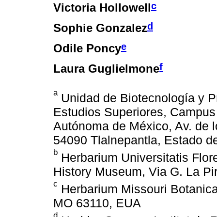
c
Victoria Hollowell
d
Sophie Gonzalez
e
Odile Poncy
f
Laura Guglielmone
a
Unidad de Biotecnología y P
Estudios Superiores, Campus 
Autónoma de México, Av. de lo
54090 Tlalnepantla, Estado d
b
Herbarium Universitatis Flore
History Museum, Via G. La Pira
c
Herbarium Missouri Botanica
MO 63110, EUA
d