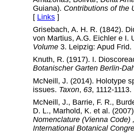
Guiana).
Contributions of the
[
Links
]
Grisebach, A. H. R. (1842). 
von Martius, A.G. Eichler e I.
Volume
3. Leipzig: Apud Frid.
Knuth, R. (1917). I. Dioscor
Botanischer Garten Berlin-Da
McNeill, J. (2014). Holotype 
issues.
Taxon
,
63
, 1112-1113.
McNeill, J., Barrie, F. R., Bur
D. L., Marhold, K. et al. (2007
Nomenclature (Vienna Code)
International Botanical Congr