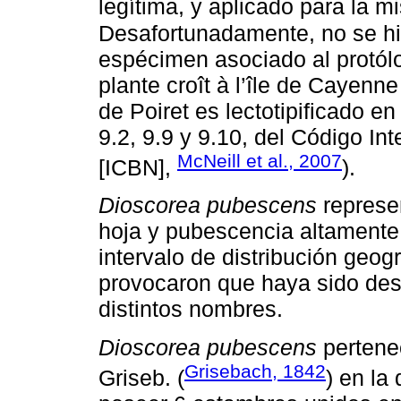
legítima, y aplicado para la m
Desafortunadamente, no se hi
espécimen asociado al protól
plante croît à l’île de Cayenne
de Poiret es lectotipificado en
9.2, 9.9 y 9.10, del Código I
McNeill et al., 2007
[ICBN],
).
Dioscorea pubescens
represen
hoja y pubescencia altamente 
intervalo de distribución geo
provocaron que haya sido desc
distintos nombres.
Dioscorea pubescens
pertene
Grisebach, 1842
Griseb. (
) en la