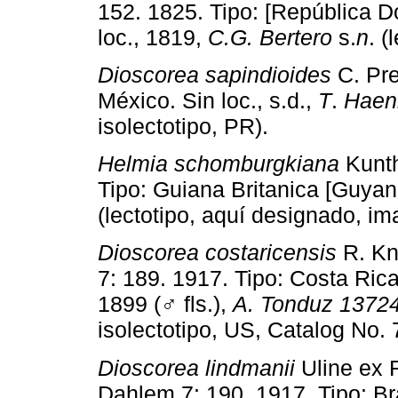
152. 1825. Tipo: [República D
loc., 1819,
C.G. Bertero
s.
n
. (
Dioscorea sapindioides
C. Pre
México. Sin loc., s.d.,
T
.
Haen
isolectotipo, PR).
Helmia schomburgkiana
Kunth
Tipo: Guiana Britanica [Guya
(lectotipo, aquí designado, i
Dioscorea costaricensis
R. Knu
7: 189. 1917. Tipo: Costa Ric
1899 (♂ fls.),
A. Tonduz 1372
isolectotipo, US, Catalog No
Dioscorea lindmanii
Uline ex R
Dahlem 7: 190. 1917. Tipo: Br