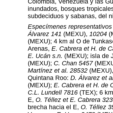
Colombia, Venezuela y las G
inundados, bosques tropicales
subdeciduos y sabanas, del ni
Especímenes representativo
Álvarez 141
(MEXU),
10204
(
(MEXU); 4 km al O de Tunkasc
Arenas,
E. Cabrera et H. de 
E. Ucán s.n.
(MEXU); isla de 
(MEXU);
C. Chan 5457
(MEXU
Martínez et al. 28532
(MEXU)
Quintana Roo:
D. Álvarez et a
(MEXU);
E. Cabrera et H. de 
C.L. Lundell 7816
(TEX); 6 km 
E,
O. Téllez et E. Cabrera 32
brecha hacia el E,
O. Téllez 3