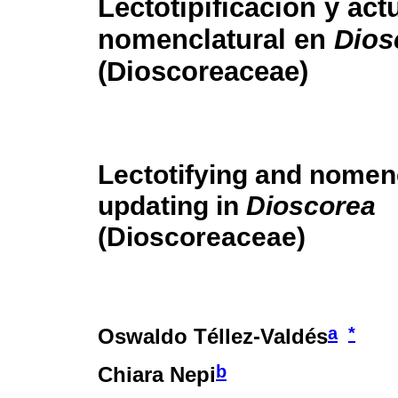
Lectotipificación y act
nomenclatural en
Dios
(Dioscoreaceae)
Lectotifying and nomen
updating in
Dioscorea
(Dioscoreaceae)
a
*
Oswaldo Téllez-Valdés
b
Chiara Nepi