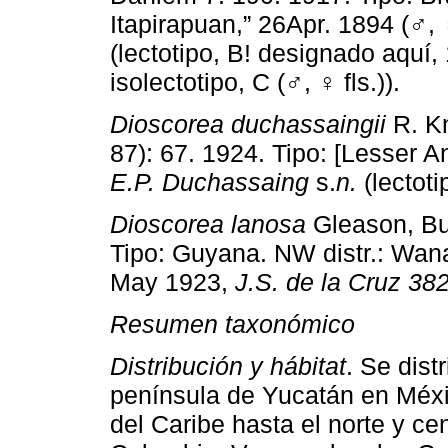
Itapirapuan,” 26Apr. 1894 (♂, ♀
(lectotipo, B! designado aquí,
isolectotipo, C (♂, ♀ fls.)).
Dioscorea duchassaingii
R. Kn
87): 67. 1924. Tipo: [Lesser An
E.P. Duchassaing
s.
n.
(lectoti
Dioscorea lanosa
Gleason, Bul
Tipo: Guyana. NW distr.: Wana
May 1923,
J.S. de la Cruz 38
Resumen taxonómico
Distribución y hábitat
. Se dist
península de Yucatán en Méxic
del Caribe hasta el norte y ce