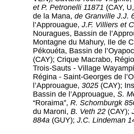
et P. Petronelli 11871
(CAY, U,
de la Mana,
de Granville J.J.
l’Approuague,
J.F. Villiers et
Nouragues, Bassin de l’Appr
Montagne du Mahury, Ile de 
Pékouéta, Bassin de l’Oyapo
(CAY); Crique Macrabo, Régi
Trois-Sauts - Village Wayamp
Régina - Saint-Georges de l’
l’Approuague,
3025
(CAY); Ins
Bassin de l’Approuague,
S. Mo
“Roraima”,
R. Schomburgk 85
du Maroni,
B. Veth 22
(CAY);
884a
(GUY);
J.C. Lindeman 1