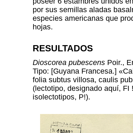
poseer 6 estambres unidos en 
por sus semillas aladas basa
especies americanas que produ
hojas.
RESULTADOS
Dioscorea pubescens
Poir., E
Tipo: [Guyana Francesa.] «Ca
folia subtus villosa, caulis p
(lectotipo, designado aquí, F
isolectotipos, P!).