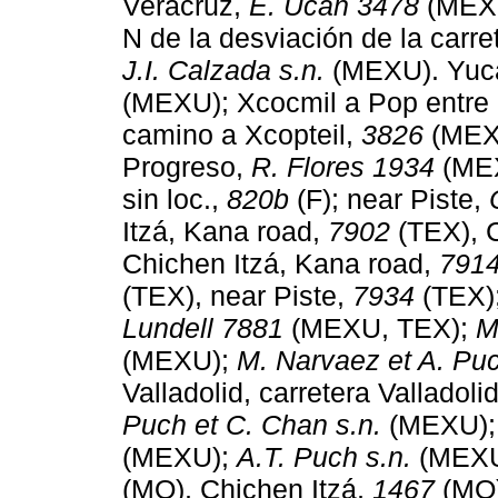
Veracruz,
E. Ucan 3478
(MEXU
N de la desviación de la carre
J.I. Calzada s.n.
(MEXU). Yuc
(MEXU); Xcocmil a Pop entre
camino a Xcopteil,
3826
(MEX
Progreso,
R. Flores 1934
(MEX
sin loc.,
820b
(F); near Piste,
Itzá, Kana road,
7902
(TEX), C
Chichen Itzá, Kana road,
791
(TEX), near Piste,
7934
(TEX)
Lundell 7881
(MEXU, TEX);
M
(MEXU);
M. Narvaez et A. Puc
Valladolid, carretera Valladoli
Puch et C. Chan s.n.
(MEXU)
(MEXU);
A.T. Puch s.n.
(MEXU)
(MO), Chichen Itzá,
1467
(MO);