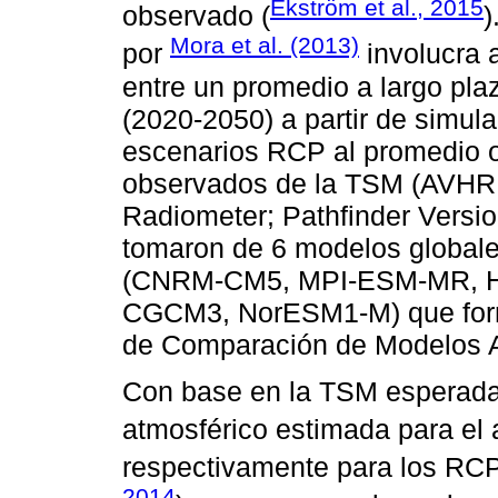
Ekström et al., 2015
observado (
)
Mora et al. (2013)
por
involucra a
entre un promedio a largo plaz
(2020-2050) a partir de simul
escenarios RCP al promedio 
observados de la TSM (AVHRR
Radiometer; Pathfinder Versio
tomaron de 6 modelos globales
(CNRM-CM5, MPI-ESM-MR, 
CGCM3, NorESM1-M) que forma
de Comparación de Modelos 
Con base en la TSM esperada
atmosférico estimada para el
respectivamente para los RCP 
2014