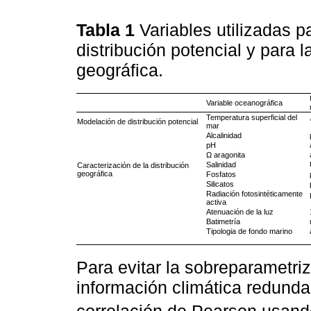
Tabla 1
Variables utilizadas p
distribución potencial y para l
geográfica.
Variable oceanográfica
Temperatura superficial del
Modelación de distribución potencial
mar
Alcalinidad
pH
Ω aragonita
Salinidad
Caracterización de la distribución
geográfica
Fosfatos
Silicatos
Radiación fotosintéticamente
activa
Atenuación de la luz
Batimetría
Tipologia de fondo marino
Para evitar la sobreparametri
información climática redund