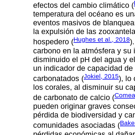
efectos del cambio climático (
temperatura del océano es una
eventos masivos de blanquea
la expulsión de las zooxantel
Hughes et al., 2018
hospedero (
)
carbono en la atmósfera y su 
disminuido el pH del agua y e
un indicador de capacidad de 
Jokiel, 2015
carbonatados (
), lo
los corales, al disminuir su c
Comeau
de carbonato de calcio (
pueden originar graves conse
pérdida de biodiversidad y ca
Baker
comunidades asociadas (
pérdidas económicas al dañar 