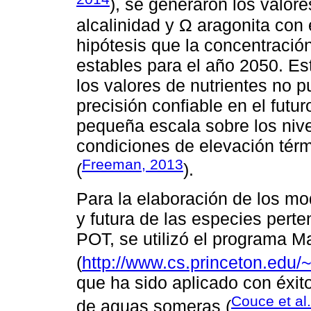
), se generaron los valore
alcalinidad y Ω aragonita co
hipótesis que la concentración
estables para el año 2050. Es
los valores de nutrientes no 
precisión confiable en el futu
pequeña escala sobre los nive
condiciones de elevación tér
Freeman, 2013
(
).
Para la elaboración de los mod
y futura de las especies pert
POT, se utilizó el programa M
(
http://www.cs.princeton.edu/
que ha sido aplicado con éxit
Couce et al
de aguas someras (