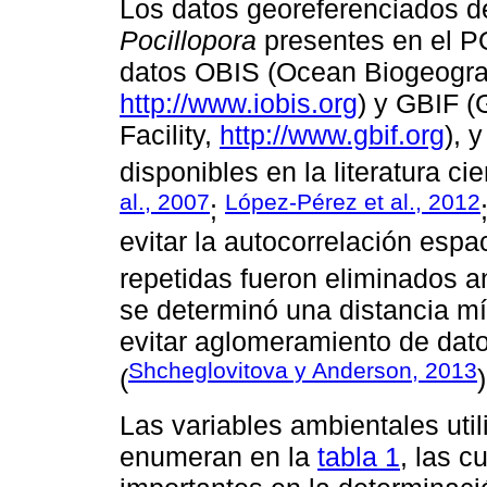
Los datos georeferenciados d
Pocillopora
presentes en el P
datos OBIS (Ocean Biogeogra
http://www.iobis.org
) y GBIF (
Facility,
http://www.gbif.org
), 
disponibles en la literatura cien
al., 2007
López-Pérez et al., 2012
;
evitar la autocorrelación espa
repetidas fueron eliminados a
se determinó una distancia m
evitar aglomeramiento de dat
Shcheglovitova y Anderson, 2013
(
)
Las variables ambientales util
enumeran en la
tabla 1
, las c