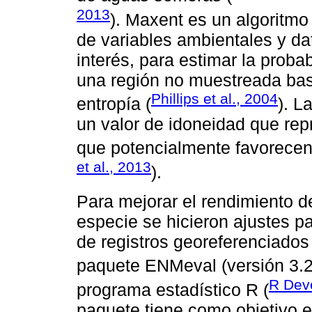
2013
). Maxent es un algoritmo 
de variables ambientales y da
interés, para estimar la proba
una región no muestreada bas
Phillips et al., 2004
entropía (
). L
un valor de idoneidad que rep
que potencialmente favorecen 
et al., 2013
).
Para mejorar el rendimiento d
especie se hicieron ajustes p
de registros georeferenciados 
paquete ENMeval (versión 3.
R Dev
programa estadístico R (
paquete tiene como objetivo 