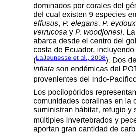
dominados por corales del g
del cual existen 9 especies e
effusus
,
P. elegans
,
P. eydoux
verrucosa
y
P. woodjonesi
. La
abarca desde el centro del gol
costa de Ecuador, incluyendo
LaJeunesse et al., 2008
(
). Dos d
inflata
son endémicas del POT,
provenientes del Indo-Pacífico
Los pocilopóridos representa
comunidades coralinas en la c
suministran hábitat, refugio y
múltiples invertebrados y pece
aportan gran cantidad de carb