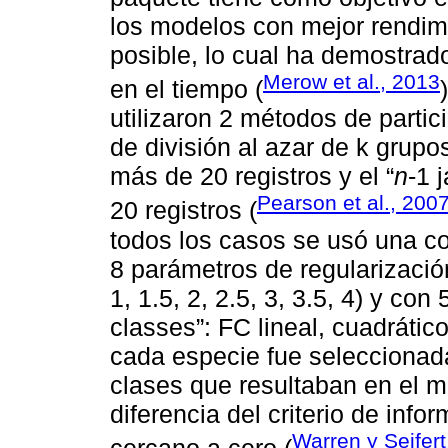
los modelos con mejor rendim
posible, lo cual ha demostrado
Merow et al., 2013
en el tiempo (
utilizaron 2 métodos de parti
de división al azar de k grup
más de 20 registros y el “
n
-1 
Pearson et al., 200
20 registros (
todos los casos se usó una c
8 parámetros de regularización
1, 1.5, 2, 2.5, 3, 3.5, 4) y con
classes”: FC lineal, cuadrátic
cada especie fue seleccionad
clases que resultaban en el m
diferencia del criterio de inf
Warren y Seifert
cercano a cero (