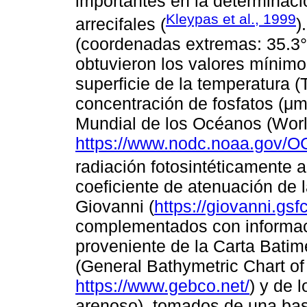
importantes en la determinació
Kleypas et al., 1999
arrecifales (
)
(coordenadas extremas: 35.3° 
obtuvieron los valores mínim
superficie de la temperatura (
concentración de fosfatos (μmol
Mundial de los Océanos (Wor
https://www.nodc.noaa.gov/O
radiación fotosintéticamente a
coeficiente de atenuación de 
Giovanni (
https://giovanni.gsf
complementados con informaci
proveniente de la Carta Batim
(General Bathymetric Chart 
https://www.gebco.net/
) y de 
arenoso), tomados de una bas