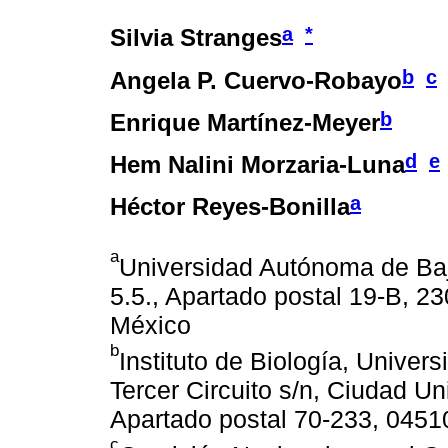
a
*
Silvia Stranges
b
c
Angela P. Cuervo-Robayo
b
Enrique Martínez-Meyer
d
e
Hem Nalini Morzaria-Luna
a
Héctor Reyes-Bonilla
a
Universidad Autónoma de Baja
5.5., Apartado postal 19-B, 23
México
b
Instituto de Biología, Unive
Tercer Circuito s/n, Ciudad Un
Apartado postal 70-233, 0451
c