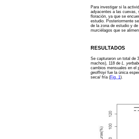
Para investigar si la activ
adyacentes a las cuevas, 
floración, ya que se encue
estudio. Posteriormente se 
de la zona de estudio y de
murciélagos que se aliment
RESULTADOS
Se capturaron un total de 
machos), 118 de
L. yerba
cambios mensuales en el po
geoffroyi
fue la única espec
seca/ fría (
Fig. 1
).