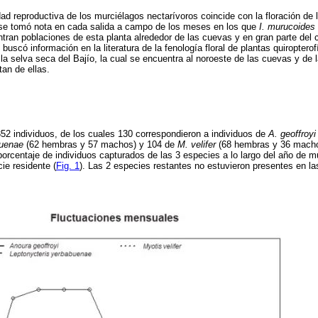
idad reproductiva de los murciélagos nectarívoros coincide con la floración de l
se tomó nota en cada salida a campo de los meses en los que
I. murucoides
ntran poblaciones de esta planta alrededor de las cuevas y en gran parte del
buscó información en la literatura de la fenología floral de plantas quiropterof
 la selva seca del Bajío, la cual se encuentra al noroeste de las cuevas y de 
an de ellas.
352 individuos, de los cuales 130 correspondieron a individuos de
A. geoffroyi
buenae
(62 hembras y 57 machos) y 104 de
M. velifer
(68 hembras y 36 macho
rcentaje de individuos capturados de las 3 especies a lo largo del año de m
ie residente (
Fig. 1
). Las 2 especies restantes no estuvieron presentes en la