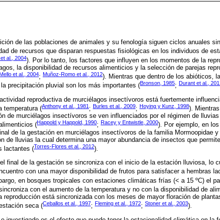
ción de las poblaciones de animales y su fenología siguen ciclos anuales s
idad de recursos que disparan respuestas fisiológicas en los individuos de es
et al., 2004
). Por lo tanto, los factores que influyen en los momentos de la rep
agos, la disponibilidad de recursos alimenticios y la selección de parejas rep
Mello et al., 2004
Muñoz-Romo et al., 2012
;
). Mientras que dentro de los abióticos, la
Bronson, 1985
Durant et al., 20
la precipitación pluvial son los más importantes (
;
ctividad reproductiva de murciélagos insectívoros está fuertemente influencia
Anthony et al., 1981
Burles et al., 2009
Hoying y Kunz, 1998
a temperatura (
;
;
). Mientra
ón de murciélagos insectívoros se ven influenciados por el régimen de lluvias
Happold y Happold, 1990
Racey y Entwistle, 2000
alimenticios (
;
). Por ejemplo, en lo
final de la gestación en murciélagos insectívoros de la familia Mormoopidae y
ón de lluvias la cual determina una mayor abundancia de insectos que permit
Torres-Flores et al., 2012
 lactantes (
).
l final de la gestación se sincroniza con el inicio de la estación lluviosa, lo 
ncuentro con una mayor disponibilidad de frutos para satisfacer a hembras la
bargo, en bosques tropicales con estaciones climáticas frías (< a 15 ºC) el pa
sincroniza con el aumento de la temperatura y no con la disponibilidad de ali
a reproducción está sincronizada con los meses de mayor floración de plantas 
Ceballos et al., 1997
Fleming et al., 1972
Stoner et al., 2003
estación seca (
;
;
).
e investigado es el efecto que puede tener la estacionalidad climática en la 