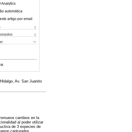
 Analytics
ão automática
este artigo por email
s
cionados
ar
nk
Hidalgo, Av. San Juanito
 promueve cambios en la
onalidad al poder utilizar
ductiva de 3 especies de
fueron capturados