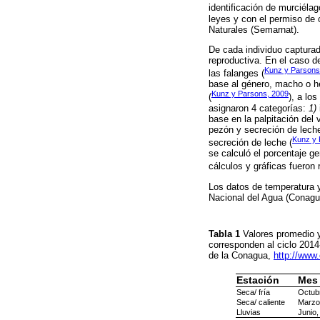
identificación de murciéla
leyes y con el permiso de
Naturales (Semarnat).
De cada individuo capturad
reproductiva. En el caso de
Kunz y Parsons
las falanges (
base al género, macho o h
Kunz y Parsons, 2009
(
), a lo
asignaron 4 categorías:
1)
base en la palpitación del 
pezón y secreción de lech
Kunz y 
secreción de leche (
se calculó el porcentaje g
cálculos y gráficas fueron
Los datos de temperatura y
Nacional del Agua (Conagua)
Tabla 1
Valores promedio y
corresponden al ciclo 2014
de la Conagua,
http://www
Estación
Mes
Seca/ fría
Octubr
Seca/ caliente
Marzo,
Lluvias
Junio,