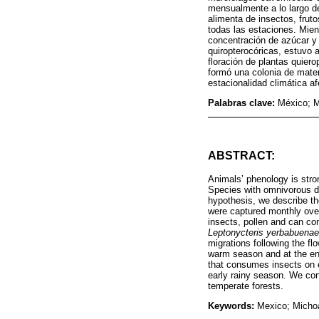
mensualmente a lo largo d
alimenta de insectos, frut
todas las estaciones. Mie
concentración de azúcar y r
quiropterocóricas, estuvo a
floración de plantas quiero
formó una colonia de matern
estacionalidad climática 
Palabras clave:
México; M
ABSTRACT:
Animals’ phenology is stro
Species with omnivorous die
hypothesis, we describe the
were captured monthly over
insects, pollen and can co
Leptonycteris yerbabuenae
migrations following the flo
warm season and at the end 
that consumes insects on e
early rainy season. We con
temperate forests.
Keywords:
Mexico; Michoa