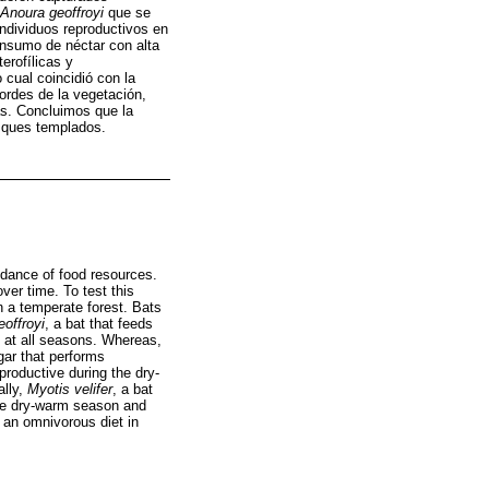
Anoura geoffroyi
que se
individuos reproductivos en
onsumo de néctar con alta
erofílicas y
o cual coincidió con la
bordes de la vegetación,
ias. Concluimos que la
osques templados.
ndance of food resources.
ver time. To test this
n a temperate forest. Bats
offroyi
, a bat that feeds
s at all seasons. Whereas,
gar that performs
eproductive during the dry-
ally,
Myotis velifer
, a bat
the dry-warm season and
 an omnivorous diet in