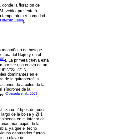
, donde la floración de
M. velifer
presentará
 la temperatura y humedad
Entwistle, 2000
).
ión montañosa de bosque
flora del Bajío y en el
2001
). La primera cueva está
a por ser una cueva de un
19°27’23.22” N,
oles dominantes en el
e de la quiropterofilia
laciones de árboles de la
el síndrome de la
Quesada et al., 2003
as (
;
ilizaron 2 tipos de redes:
largo de la bolsa y
2)
1
colocada en el interior de
zonas más bajas de la
ebla, ya que el techo
ividuos capturados fueron
de la clave de