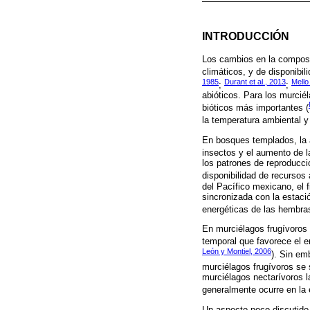
INTRODUCCIÓN
Los cambios en la composi
climáticos, y de disponibil
1985
Durant et al., 2013
Mello 
;
;
abióticos. Para los murciél
bióticos más importantes (
la temperatura ambiental y 
En bosques templados, la a
insectos y el aumento de l
los patrones de reproducci
disponibilidad de recursos 
del Pacífico mexicano, el 
sincronizada con la estaci
energéticas de las hembras
En murciélagos frugívoros e
temporal que favorece el e
León y Montiel, 2006
). Sin em
murciélagos frugívoros se 
murciélagos nectarívoros l
generalmente ocurre en la 
Un aspecto poco discutido 