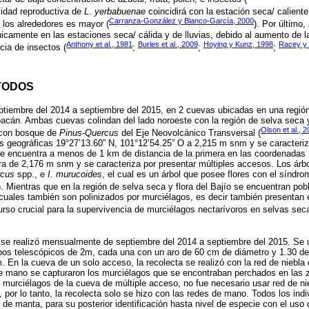
ividad reproductiva de
L
.
yerbabuenae
coincidirá con la estación seca/ caliente
Carranza-González y Blanco-García, 2000
e los alrededores es mayor (
). Por último,
nicamente en las estaciones seca/ cálida y de lluvias, debido al aumento de
Anthony et al., 1981
Burles et al., 2009
Hoying y Kunz, 1998
Racey y 
ia de insectos (
;
;
;
TODOS
septiembre del 2014 a septiembre del 2015, en 2 cuevas ubicadas en una reg
acán. Ambas cuevas colindan del lado noroeste con la región de selva seca y 
Olson et al., 
s con bosque de
Pinus
-
Quercus
del Eje Neovolcánico Transversal (
s geográficas 19°27’13.60” N, 101°12’54.25” O a 2,215 m snm y se caracteriz
e encuentra a menos de 1 km de distancia de la primera en las coordenadas 
ra de 2,176 m snm y se caracteriza por presentar múltiples accesos. Los árb
cus
spp., e
I. murucoides
, el cual es un árbol que posee flores con el síndrom
). Mientras que en la región de selva seca y flora del Bajío se encuentran pob
uales también son polinizados por murciélagos, es decir también presentan 
curso crucial para la supervivencia de murciélagos nectarívoros en selvas sec
se realizó mensualmente de septiembre del 2014 a septiembre del 2015. Se ut
os telescópicos de 2m, cada una con un aro de 60 cm de diámetro y 1.30 de 
. En la cueva de un solo acceso, la recolecta se realizó con la red de niebla 
de mano se capturaron los murciélagos que se encontraban perchados en las 
 murciélagos de la cueva de múltiple acceso, no fue necesario usar red de ni
, por lo tanto, la recolecta solo se hizo con las redes de mano. Todos los ind
de manta, para su posterior identificación hasta nivel de especie con el uso 