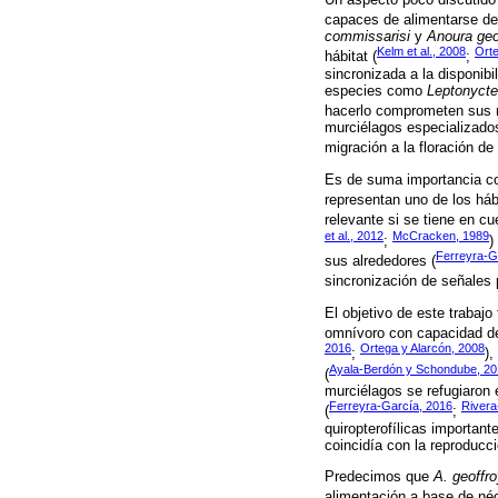
capaces de alimentarse de
commissarisi
y
Anoura geo
Kelm et al., 2008
Orte
hábitat (
;
sincronizada a la disponibi
especies como
Leptonycte
hacerlo comprometen sus r
murciélagos especializados
migración a la floración de 
Es de suma importancia co
representan uno de los háb
relevante si se tiene en c
et al., 2012
McCracken, 1989
;
)
Ferreyra-G
sus alrededores (
sincronización de señales 
El objetivo de este trabajo
omnívoro con capacidad de 
2016
Ortega y Alarcón, 2008
;
),
Ayala-Berdón y Schondube, 20
(
murciélagos se refugiaron
Ferreyra-García, 2016
Rivera
(
;
quiropterofílicas importante
coincidía con la reproducc
Predecimos que
A. geoffro
alimentación a base de néct