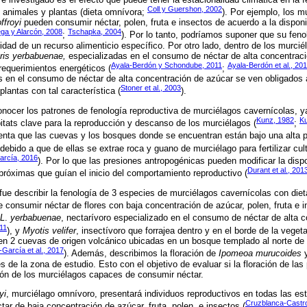
Coll y Guershon, 2002
 animales y plantas (dieta omnívora;
). Por ejemplo, los 
ffroyi
pueden consumir néctar, polen, fruta e insectos de acuerdo a la disponi
ga y Alarcón, 2008
Tschapka, 2004
;
). Por lo tanto, podríamos suponer que su feno
lidad de un recurso alimenticio específico. Por otro lado, dentro de los murci
ris yerbabuenae,
especializadas en el consumo de néctar de alta concentraci
Ayala-Berdón y Schondube, 2011
Ayala-Berdón et al., 20
equerimientos energéticos (
;
 en el consumo de néctar de alta concentración de azúcar se ven obligados a
Stoner et al., 2003
plantas con tal característica (
).
nocer los patrones de fenología reproductiva de murciélagos cavernícolas, y
Kunz, 1982
Ku
itats clave para la reproducción y descanso de los murciélagos (
;
uenta que las cuevas y los bosques donde se encuentran están bajo una alta p
 debido a que de ellas se extrae roca y guano de murciélago para fertilizar cu
arcía, 2016
). Por lo que las presiones antropogénicas pueden modificar la dispo
Durant et al., 201
próximas que guían el inicio del comportamiento reproductivo (
 fue describir la fenología de 3 especies de murciélagos cavernícolas con diet
consumir néctar de flores con baja concentración de azúcar, polen, fruta e i
L
.
yerbabuenae
, nectarívoro especializado en el consumo de néctar de alta 
11
), y
Myotis velifer
, insectívoro que forrajea dentro y en el borde de la vegeta
 en 2 cuevas de origen volcánico ubicadas en un bosque templado al norte d
-García et al., 2017
). Además, describimos la floración de
Ipomeoa murucoides
y
s de la zona de estudio. Esto con el objetivo de evaluar si la floración de las 
ión de los murciélagos capaces de consumir néctar.
yi
, murciélago omnívoro, presentará individuos reproductivos en todas las es
Cruzblanca-Castr
ar de baja concentración de azúcar, fruta, polen, e insectos (