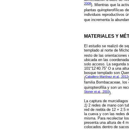
2008
). Mientras que la act
plantas quiropterofílicas d
individuos reproductivos ú
que incrementa la abundanc
MATERIALES Y MÉ
El estudio se realizó de 
templado al norte de Micho
resto de las orientacione
ubicada en las coordenada
solo acceso. La segunda s
101°12’40.75” O a una altu
bosque templado son
Quer
Caballero-Martínez et al., 2012
(
familia Bombacaceae, los c
quiropterofilia y son un re
Stoner et al., 2003
).
La captura de murciélagos 
1)
2 redes de mano con tub
red de niebla de 12 × 2.5 m
la cueva y con las redes 
misma. Para recolectar los
presenta una altura de 4 m
colocados dentro de sacos 