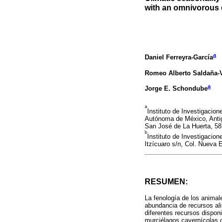
with an omnivorous 
a
Daniel Ferreyra-García
Romeo Alberto Saldaña-
a
Jorge E. Schondube
a
Instituto de Investigacio
Autónoma de México, Antig
San José de La Huerta, 58
b
Instituto de Investigacio
Itzícuaro s/n, Col. Nueva
RESUMEN:
La fenología de los animal
abundancia de recursos ali
diferentes recursos dispon
murciélagos cavernícolas 