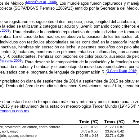
Medellín et al., 2008
gos de México (
). Los murciélagos fueron capturados y manej
 colecta (SGPA/DGVS Permiso 12889/13) emitido por la Secretaría del Medio
o se registraron los siguientes datos: especie, peso, longitud del antebrazo,
 la edad se utilizaron 2 categorías: adulto y juvenil; tomando como criterios e
, 2009
). Para clasificar la condición reproductiva de cada individuo se tomaron
embra. En el caso de los machos se observó la posición de los testículos, 
s individuos con testículos abdominales se les consideró en la categoría inac
inactivas, hembras sin secreción de leche, y pezones pequeños con pelo alr
vientre;
3)
lactantes, hembras con pezones irritados e inflamados, con ausenci
e, y
4)
postlactantes, hembras con pezones de color oscuro, ausencia de pelo
Parsons, 2009
). Para describir la composición de la población y la fenología r
eneral de machos y hembras y el porcentaje de individuos reproductivos por 
R Core Team, 2015
 realizados con el programa de lenguaje de programación R (
).
 precipitación diaria de septiembre de 2014 a septiembre de 2015 se obtuvie
. Dentro del área de estudio se describen 3 estaciones: seca/ fría, seca/ cáli
 error estándar de la temperatura máxima y mínima y precipitación para la z
-2015 y se obtuvieron de la estación meteorológica Tercer Mundo (19º45’54” N
.conagua.gob.mx
.
Tmin (ºC)
Tmax (ºC)
Pr
e, noviembre, diciembre, enero, febrero
7.22 ± 0.53
21.72 ± 6.87
 abril, mayo
8.83 ± 0.50
23.92 ± 0.42
 julio, agosto, septiembre
10.85 ± 0.16
23.71 ± 0.29