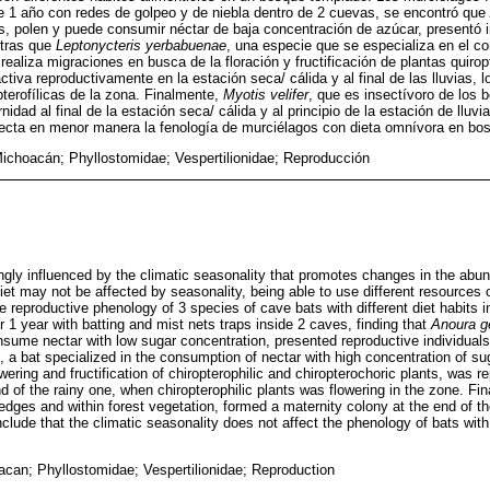
e 1 año con redes de golpeo y de niebla dentro de 2 cuevas, se encontró que
os, polen y puede consumir néctar de baja concentración de azúcar, presentó 
ntras que
Leptonycteris yerbabuenae
, una especie que se especializa en el c
ealiza migraciones en busca de la floración y fructificación de plantas quiropt
ctiva reproductivamente en la estación seca/ cálida y al final de las lluvias, l
pterofílicas de la zona. Finalmente,
Myotis velifer
, que es insectívoro de los 
idad al final de la estación seca/ cálida y al principio de la estación de lluv
afecta en menor manera la fenología de murciélagos con dieta omnívora en b
ichoacán; Phyllostomidae; Vespertilionidae; Reproducción
ngly influenced by the climatic seasonality that promotes changes in the abu
t may not be affected by seasonality, being able to use different resources o
 reproductive phenology of 3 species of cave bats with different diet habits i
 1 year with batting and mist nets traps inside 2 caves, finding that
Anoura ge
nsume nectar with low sugar concentration, presented reproductive individual
, a bat specialized in the consumption of nectar with high concentration of su
wering and fructification of chiropterophilic and chiropterochoric plants, was r
of the rainy one, when chiropterophilic plants was flowering in the zone. Fin
dges and within forest vegetation, formed a maternity colony at the end of 
clude that the climatic seasonality does not affect the phenology of bats with
can; Phyllostomidae; Vespertilionidae; Reproduction