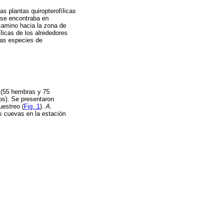
as plantas quiropterofílicas
se encontraba en
 camino hacia la zona de
ílicas de los alrededores
las especies de
(55 hembras y 75
s). Se presentaron
uestreo (
Fig. 1
).
A.
s cuevas en la estación