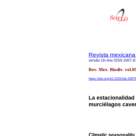
Revista mexicana 
versão On-line
ISSN
2007-8
Rev. Mex. Biodiv. vol.8
https://doi.org/10.22201/ib.200
La estacionalidad 
murciélagos caver
Climatic seasonality