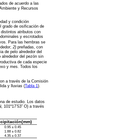
ados de acuerdo a las
 Ambiente y Recursos
 edad y condición
l grado de osificación de
 distintos atributos con
abdominales y escrotados
tivos. Para las hembras se
ededor;
2)
preñadas, con
a de pelo alrededor del
 alrededor del pezón sin
eproductiva de cada especie
sexo y mes. Todos los
ron a través de la Comisión
da y lluvias (
Tabla 1
).
ona de estudio. Los datos
, 101º17’53” O) a través
ecipitación(mm)
0.95 ± 0.45
1.88 ± 0.82
4.35 ± 0.37