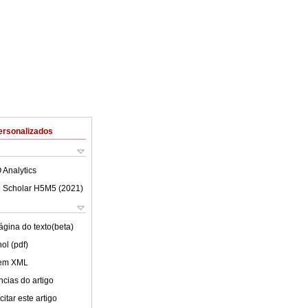
ersonalizados
 Analytics
 Scholar H5M5 (
2021
)
ágina do texto(beta)
ol (pdf)
 em XML
cias do artigo
itar este artigo