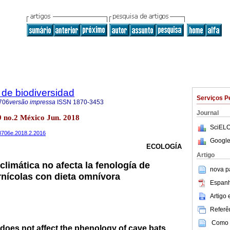
de biodiversidad
Serviços P
706
versão impressa
ISSN
1870-3453
Journal
9 no.2 México Jun. 2018
SciELO
78706e.2018.2.2016
Google
ECOLOGÍA
Artigo
climática no afecta la fenología de
nova p
nícolas con dieta omnívora
Espanh
Artigo
Referên
Como c
 does not affect the phenology of cave bats