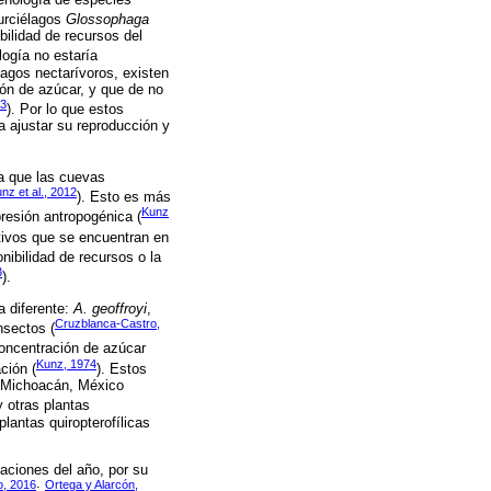
murciélagos
Glossophaga
bilidad de recursos del
logía no estaría
élagos nectarívoros, existen
ón de azúcar, y que de no
13
). Por lo que estos
 ajustar su reproducción y
a que las cuevas
nz et al., 2012
). Esto es más
Kunz
resión antropogénica (
ltivos que se encuentran en
nibilidad de recursos o la
3
).
a diferente:
A. geoffroyi
,
Cruzblanca-Castro,
nsectos (
concentración de azúcar
Kunz, 1974
ción (
). Estos
e Michoacán, México
 otras plantas
plantas quiropterofílicas
taciones del año, por su
o, 2016
Ortega y Alarcón,
;