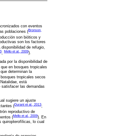
incronizados con eventos
Bronson,
tas poblaciones (
roducción son bióticos y
roductivas son los factores
 disponibilidad de refugio,
13
Mello et al., 2009
;
).
da por la disponibilidad de
s que en bosques tropicales
 que determinan la
s bosques tropicales secos
 Natalidae, está
e satisfacer las demandas
cual sugiere un ajuste
Durant et al., 2013
ctantes (
;
trón reproductivo de
Mello et al., 2009
mentos (
). En
quiropterofílicas, lo cual
fenología de especies