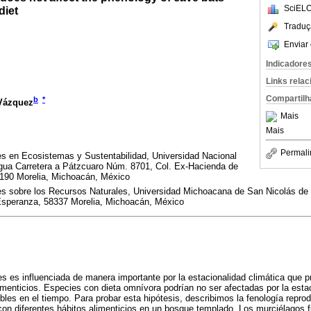
SciELO
diet
Traduç
Enviar 
Indicadore
Links rela
Compartilh
b
*
Vázquez
Mais
Mais
Permali
nes en Ecosistemas y Sustentabilidad, Universidad Nacional
ua Carretera a Pátzcuaro Núm. 8701, Col. Ex-Hacienda de
190 Morelia, Michoacán, México
nes sobre los Recursos Naturales, Universidad Michoacana de San Nicolás de 
 Esperanza, 58337 Morelia, Michoacán, México
es es influenciada de manera importante por la estacionalidad climática que
menticios. Especies con dieta omnívora podrían no ser afectadas por la estaci
ibles en el tiempo. Para probar esta hipótesis, describimos la fenología repro
con diferentes hábitos alimenticios en un bosque templado. Los murciélagos 