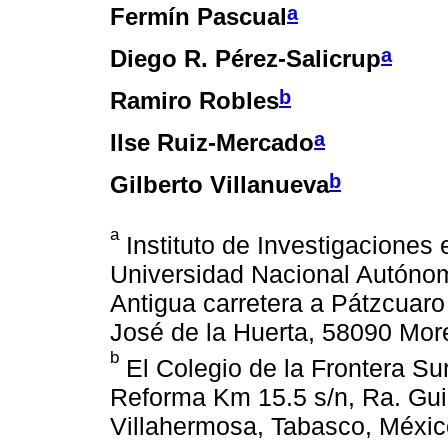
a
Fermín Pascual
a
Diego R. Pérez-Salicrup
b
Ramiro Robles
a
Ilse Ruiz-Mercado
b
Gilberto Villanueva
a
Instituto de Investigaciones
Universidad Nacional Autóno
Antigua carretera a Pátzcuar
José de la Huerta, 58090 Mor
b
El Colegio de la Frontera Su
Reforma Km 15.5 s/n, Ra. Gu
Villahermosa, Tabasco, Méxic