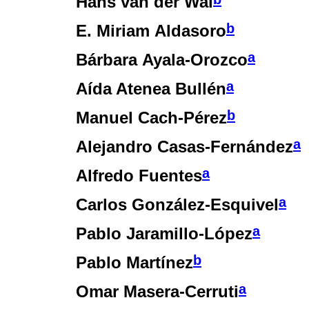
Hans van der Wal
b
E. Miriam Aldasoro
a
Bárbara Ayala-Orozco
a
Aída Atenea Bullén
b
Manuel Cach-Pérez
a
Alejandro Casas-Fernández
a
Alfredo Fuentes
a
Carlos González-Esquivel
a
Pablo Jaramillo-López
b
Pablo Martínez
a
Omar Masera-Cerruti