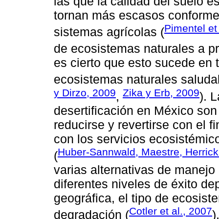
las que la calidad del suelo e
tornan más escasos conforme
Pimentel et
sistemas agrícolas (
de ecosistemas naturales a pr
es cierto que esto sucede en 
ecosistemas naturales saludab
y Dirzo, 2009
Zika y Erb, 2009
,
). 
desertificación en México so
reducirse y revertirse con el 
con los servicios ecosistémic
Huber-Sannwald, Maestre, Herrick
(
varias alternativas de manejo
diferentes niveles de éxito d
geográfica, el tipo de ecosist
Cotler et al., 2007
degradación (
)