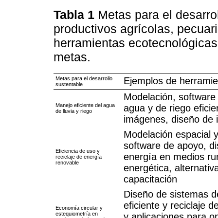
Tabla 1
Metas para el desarro
productivos agrícolas, pecuar
herramientas ecotecnológicas
metas.
Metas para el desarrollo
Ejemplos de herramien
sustentable
Modelación, software
Manejo eficiente del agua
agua y de riego eficie
de lluvia y riego
imágenes, diseño de i
Modelación espacial y
software de apoyo, di
Eficiencia de uso y
energía en medios rur
reciclaje de energía
renovable
energética, alternati
capacitación
Diseño de sistemas d
eficiente y reciclaje d
Economía circular y
estequiometría en
y aplicaciones para op