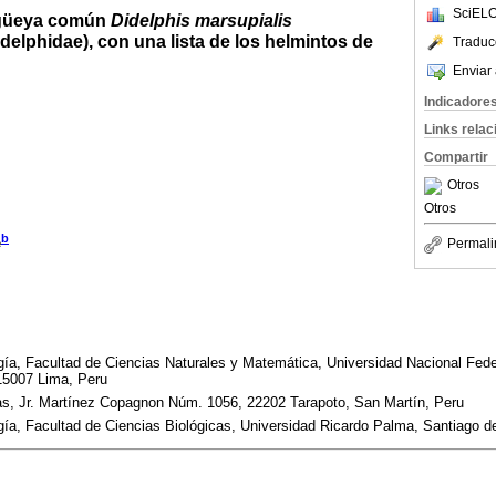
SciELO
rigüeya común
Didelphis marsupialis
delphidae), con una lista de los helmintos de
Traduc
Enviar 
Indicadore
Links rela
Compartir
Otros
Otros
b
e
Permali
gía, Facultad de Ciencias Naturales y Matemática, Universidad Nacional Federi
15007 Lima, Peru
s, Jr. Martínez Copagnon Núm. 1056, 22202 Tarapoto, San Martín, Peru
gía, Facultad de Ciencias Biológicas, Universidad Ricardo Palma, Santiago 