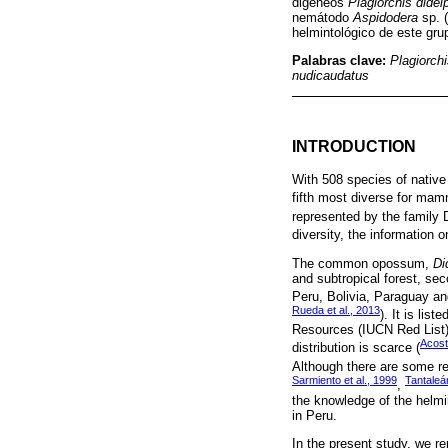
digéneos
Plagiorchis didel
nemátodo
Aspidodera
sp. 
helmintológico de este gr
Palabras clave:
Plagiorchi
nudicaudatus
INTRODUCTION
With 508 species of native
fifth most diverse for mamm
represented by the family 
diversity, the information o
The common opossum,
Di
and subtropical forest, se
Peru, Bolivia, Paraguay and
Rueda et al., 2013
). It is lis
Resources (IUCN Red List). 
Acost
distribution is scarce (
Although there are some re
Sarmiento et al., 1999
Tantaleán
,
the knowledge of the helmin
in Peru.
In the present study, we r