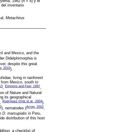
yema, 1982 (n = 4) y el
del inventario
cal;
Metachirus
zil and Mexico, and the
rder Didelphimorphia is
ver, despite this great
o, 2010
).
idae, living in rainforest
d from Mexico, south to
13
Emmons and Feer, 1997
,
,
ion of Nature and Natural
ng its geographical
Rodríguez-Ortiz et al., 2004
,
).
92
Arrojo, 2002
), nematodes (
,
om
D. marsupialis
in Peru,
e distribution of this host
dition, a checklist of