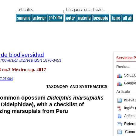
de biodiversidad
Servicios 
8706
versión impresa
ISSN
1870-3453
Revista
8 no.3 México sep. 2017
SciELO
17.07.004
Google
TAXONOMY AND SYSTEMATICS
Articulo
e common opossum
Didelphis marsupialis
nueva p
Didelphidae), with a checklist of
Inglés 
izing marsupials from Peru
Artícu
Referen
Como c