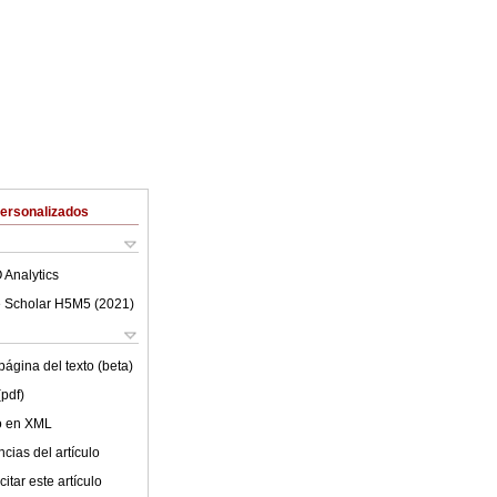
Personalizados
 Analytics
 Scholar H5M5 (
2021
)
ágina del texto (beta)
(pdf)
lo en XML
cias del artículo
itar este artículo