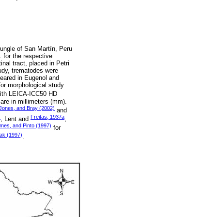
jungle of San Martín, Peru
 for the respective
al tract, placed in Petri
tudy, trematodes were
leared in Eugenol and
or morphological study
with LEICA-ICC50 HD
are in millimeters (mm).
Jones, and Bray (2002)
and
)
Freitas, 1937a
, Lent and
,
mes, and Pinto (1997)
for
tak (1997)
.