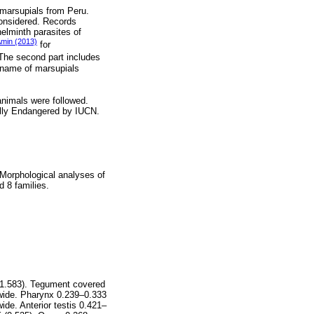
 marsupials from Peru.
considered. Records
 helminth parasites of
min (2013)
for
The second part includes
d name of marsupials
 animals were followed.
ally Endangered by IUCN.
 Morphological analyses of
d 8 families.
(1.583). Tegument covered
 wide. Pharynx 0.239–0.333
de. Anterior testis 0.421–