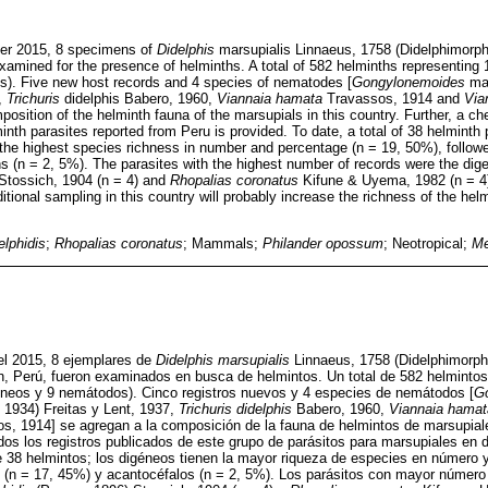
r 2015, 8 specimens of
Didelphis
marsupialis Linnaeus, 1758 (Didelphimorphi
amined for the presence of helminths. A total of 582 helminths representing 1
). Five new host records and 4 species of nematodes [
Gongylonemoides
mar
,
Trichuris
didelphis Babero, 1960,
Viannaia hamata
Travassos, 1914 and
Via
osition of the helminth fauna of the marsupials in this country. Further, a chec
inth parasites reported from Peru is provided. To date, a total of 38 helminth
the highest species richness in number and percentage (n = 19, 50%), follow
 (n = 2, 5%). The parasites with the highest number of records were the di
Stossich, 1904 (n = 4) and
Rhopalias coronatus
Kifune & Uyema, 1982 (n = 4
itional sampling in this country will probably increase the richness of the helm
elphidis
;
Rhopalias coronatus
; Mammals;
Philander opossum
; Neotropical;
Me
l 2015, 8 ejemplares de
Didelphis marsupialis
Linnaeus, 1758 (Didelphimorphi
n, Perú, fueron examinados en busca de helmintos. Un total de 582 helminto
géneos y 9 nemátodos). Cinco registros nuevos y 4 especies de nemátodos [
G
 1934) Freitas y Lent, 1937,
Trichuris didelphis
Babero, 1960,
Viannaia hamat
s, 1914] se agregan a la composición de la fauna de helmintos de marsupia
odos los registros publicados de este grupo de parásitos para marsupiales en d
de 38 helmintos; los digéneos tienen la mayor riqueza de especies en número 
(n = 17, 45%) y acantocéfalos (n = 2, 5%). Los parásitos con mayor número d