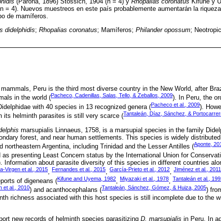
phidis
(Parona, 1896) Stossich, 1904 (n = 4) y
Rhopalias coronatus
Kifune y U
(n = 4). Nuevos muestreos en este país probablemente aumentarán la riqueza 
upo de mamíferos.
s didelphidis
;
Rhopalias coronatus
; Mamíferos;
Philander opossum
; Neotropi
 mammals, Peru is the third most diverse country in the New World, after Bra
Pacheco, Cadenillas, Salas, Tello, & Zeballos, 2009
als in the world (
). In Peru, the o
Pacheco et al., 2009
Didelphidae with 40 species in 13 recognized genera (
). Howe
Tantaleán, Díaz, Sánchez, & Portocarrer
n its helminth parasites is still very scarce (
delphis
marsupialis Linnaeus, 1758, is a marsupial species in the family Didelph
condary forest, and near human settlements. This species is widely distribute
Aponte, 20
 northeastern Argentina, including Trinidad and the Lesser Antilles (
ted as presenting Least Concern status by the International Union for Conservat
Information about parasite diversity of this species in different countries alo
a-Virgen et al., 2015
Fernandes et al., 2015
García-Prieto et al., 2012
Jiménez et al., 2011
,
,
,
Kifune and Uyema, 1982
Miyazaki et al., 1978
Tantaleán et al., 19
ports of digeneans (
,
,
 et al., 2010
Tantaleán, Sánchez, Gómez, & Huiza, 2005
) and acanthocephalans (
) fr
th richness associated with this host species is still incomplete due to the wid
eport new records of helminth species parasitizing
D. marsupialis
in Peru. In ad