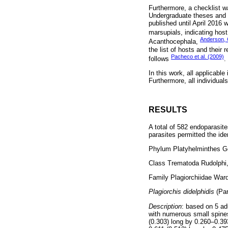
Furthermore, a checklist w
Undergraduate theses and s
published until April 2016 w
marsupials, indicating host
Anderson, 
Acanthocephala,
the list of hosts and their
Pacheco et al. (2009)
follows
.
In this work, all applicable
Furthermore, all individual
RESULTS
A total of 582 endoparasit
parasites permitted the ide
Phylum Platyhelminthes G
Class Trematoda Rudolphi
Family Plagiorchiidae War
Plagiorchis didelphidis
(Par
Description
: based on 5 a
with numerous small spines
(0.303) long by 0.260–0.39