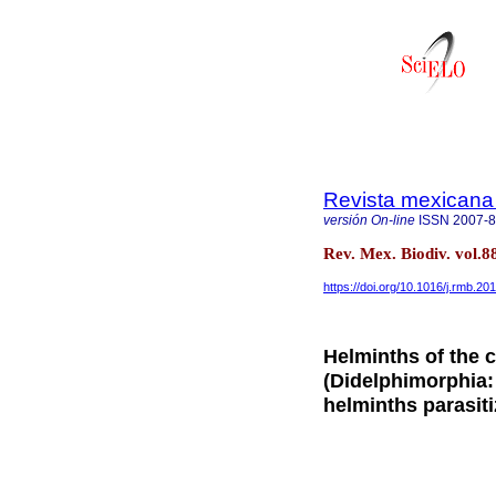
Revista mexicana 
versión On-line
ISSN
2007-
Rev. Mex. Biodiv. vol.8
https://doi.org/10.1016/j.rmb.20
Helminths of th
(Didelphimorphia: 
helminths parasit