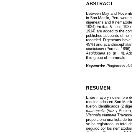
ABSTRACT:
Between May and Novembe
in San Martín, Peru were ex
digeneans and 9 nematodes
1934) Freitas & Lent, 1937
1914] are added to the comp
published accounts of helm
recorded. Digeneans have 
45%) and acanthocephalans
didelphidis
(Parona, 1896) 
Aspidodera
sp. (n = 4). Add
this group of mammals.
Keywords:
Plagiorchis did
RESUMEN:
Entre mayo y noviembre de
recolectados en San Martí
fueron identificados (2 di
marsupialis
(Vaz y Pereira,
Viannaia viannaia
Travasso
proporciona una lista de t
se ha registrado un total 
seguido por los nemátodos 