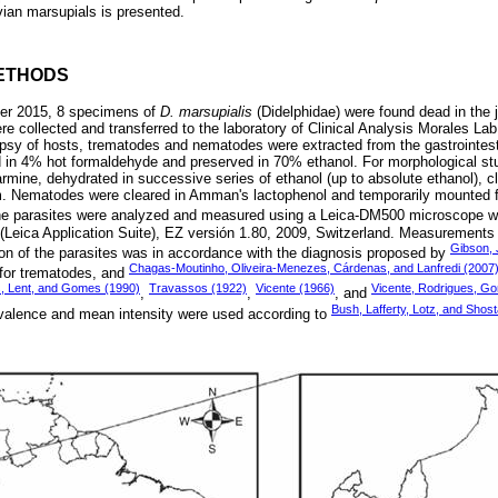
vian marsupials is presented.
ETHODS
r 2015, 8 specimens of
D. marsupialis
(Didelphidae) were found dead in the 
e collected and transferred to the laboratory of Clinical Analysis Morales Lab.
psy of hosts, trematodes and nematodes were extracted from the gastrointestin
ed in 4% hot formaldehyde and preserved in 70% ethanol. For morphological s
rmine, dehydrated in successive series of ethanol (up to absolute ethanol), c
 Nematodes were cleared in Amman's lactophenol and temporarily mounted f
he parasites were analyzed and measured using a Leica-DM500 microscope 
eica Application Suite), EZ versión 1.80, 2009, Switzerland. Measurements 
Gibson, 
on of the parasites was in accordance with the diagnosis proposed by
Chagas-Moutinho, Oliveira-Menezes, Cárdenas, and Lanfredi (2007
for trematodes, and
, Lent, and Gomes (1990)
Travassos (1922)
Vicente (1966)
Vicente, Rodrigues, Go
,
,
, and
Bush, Lafferty, Lotz, and Shos
alence and mean intensity were used according to