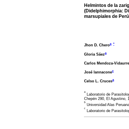
Helmintos de la za
(Didelphimorphia: Di
marsupiales de Perú
a
*
Jhon D. Chero
a
Gloria Sáez
Carlos Mendoza-Vidaurr
c
José Iannacone
a
Celso L. Cruces
a
Laboratorio de Parasitolo
Chepén 290, El Agustino, 
b
Universidad Alas Peruana
c
Laboratorio de Parasitolo