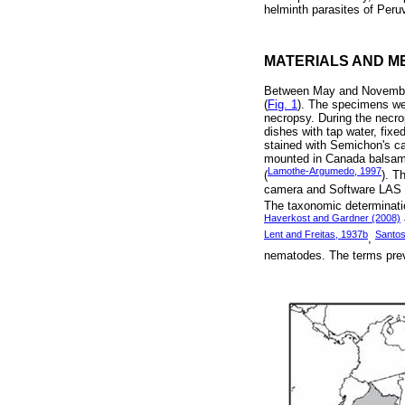
helminth parasites of Peru
MATERIALS AND M
Between May and Novembe
(
Fig. 1
). The specimens wer
necropsy. During the necro
dishes with tap water, fix
stained with Semichon's ca
mounted in Canada balsam.
Lamothe-Argumedo, 1997
(
). T
camera and Software LAS (L
The taxonomic determinati
Haverkost and Gardner (2008)
Lent and Freitas, 1937b
Santos
,
nematodes. The terms prev