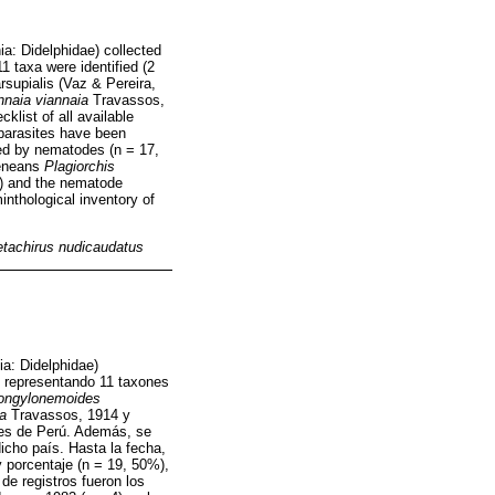
a: Didelphidae) collected
1 taxa were identified (2
supialis (Vaz & Pereira,
nnaia viannaia
Travassos,
klist of all available
 parasites have been
ed by nematodes (n = 17,
geneans
Plagiorchis
) and the nematode
inthological inventory of
tachirus nudicaudatus
a: Didelphidae)
s representando 11 taxones
ongylonemoides
a
Travassos, 1914 y
les de Perú. Además, se
icho país. Hasta la fecha,
y porcentaje (n = 19, 50%),
e registros fueron los