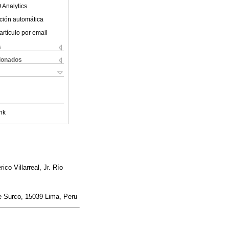
 Analytics
ción automática
artículo por email
s
cionados
nk
co Villarreal, Jr. Río
de Surco, 15039 Lima, Peru