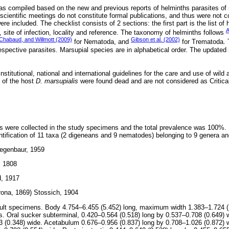
as compiled based on the new and previous reports of helminths parasites of
cientific meetings do not constitute formal publications, and thus were not 
ere included. The checklist consists of 2 sections: the first part is the list of
A
, site of infection, locality and reference. The taxonomy of helminths follows
Chabaud, and Willmott (2009)
Gibson et al. (2002)
for Nematoda, and
for Trematoda. 
 respective parasites. Marsupial species are in alphabetical order. The update
 institutional, national and international guidelines for the care and use of wild
s of the host
D. marsupialis
were found dead and are not considered as Critic
es were collected in the study specimens and the total prevalence was 100%.
ntification of 11 taxa (2 digeneans and 9 nematodes) belonging to 9 genera an
egenbaur, 1959
, 1808
d, 1917
ona, 1869) Stossich, 1904
dult specimens. Body 4.754–6.455 (5.452) long, maximum width 1.383–1.724 
. Oral sucker subterminal, 0.420–0.564 (0.518) long by 0.537–0.708 (0.649)
3 (0.348) wide. Acetabulum 0.676–0.956 (0.837) long by 0.708–1.026 (0.872) wi