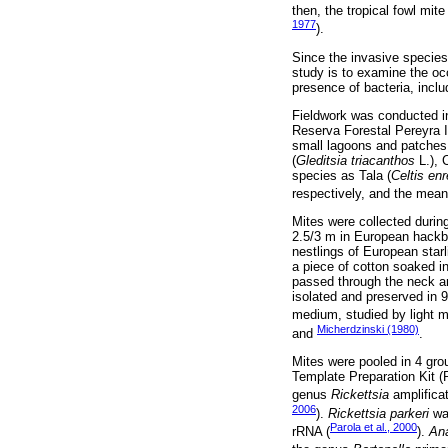
then, the tropical fowl mit
1977
).
Since the invasive specie
study is to examine the occ
presence of bacteria, inclu
Fieldwork was conducted in
Reserva Forestal Pereyra I
small lagoons and patches 
(
Gleditsia triacanthos
L.), 
species as Tala (
Celtis en
respectively, and the mean 
Mites were collected durin
2.5/3 m in European hackbe
nestlings of European star
a piece of cotton soaked i
passed through the neck an
isolated and preserved in 9
medium, studied by light m
Micherdzinski (1980)
and
.
Mites were pooled in 4 gr
Template Preparation Kit
genus
Rickettsia
amplificat
2006
).
Rickettsia parkeri
was
Parola et al., 2000
rRNA (
).
An