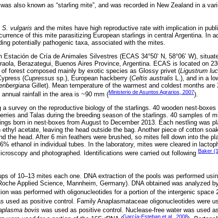
e was also known as “starling mite”, and was recorded in New Zealand in a varie
s
S. vulgaris
and the mites have high reproductive rate with implication in publi
urrence of this mite parasitizing European starlings in central Argentina. In a
ding potentially pathogenic taxa, associated with the mites.
 Estación de Cría de Animales Silvestres (ECAS 34°50’ N, 58°06’ W), situate
raola, Berazategui, Buenos Aires Province, Argentina. ECAS is located on 23
of forest composed mainly by exotic species as Glossy privet (
Ligustrum lu
Cypress (
Cupressus
sp.), European hackberry (
Celtis australis
L.), and in a lo
renbergiana
Gillet). Mean temperature of the warmest and coldest months are 
Ministerio de Asuntos Agrarios, 2007
annual rainfall in the area is ~90 mm (
).
g a survey on the reproductive biology of the starlings. 40 wooden nest-boxes 
rries and Talas during the breeding season of the starlings. 40 samples of m
lings born in nest-boxes from August to December 2013. Each nestling was pla
n ethyl acetate, leaving the head outside the bag. Another piece of cotton soa
d the head. After 6 min feathers were brushed, so mites fell down into the pl
6% ethanol in individual tubes. In the laboratory, mites were cleared in lacto
Baker (
icroscopy and photographed. Identifications were carried out following
oups of 10–13 mites each one. DNA extraction of the pools was performed us
 (Roche Applied Science, Mannheim, Germany). DNA obtained was analyzed 
ion was performed with oligonucleotides for a portion of the intergenic space
 used as positive control. Family Anaplasmataceae oligonucleotides were us
aplasma bovis
was used as positive control. Nuclease-free water was used as 
García-Esteban et al., 2008