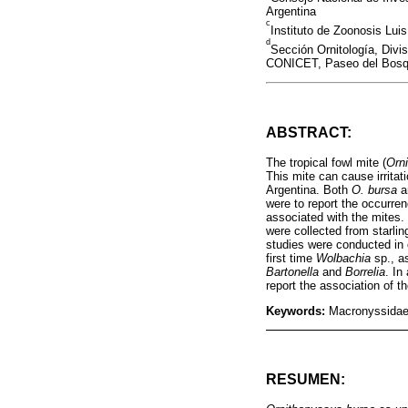
Argentina
c
Instituto de Zoonosis Lu
d
Sección Ornitología, Divi
CONICET, Paseo del Bosqu
ABSTRACT:
The tropical fowl mite (
Orn
This mite can cause irritat
Argentina. Both
O. bursa
a
were to report the occurrenc
associated with the mites.
were collected from starlin
studies were conducted in 
first time
Wolbachia
sp., a
Bartonella
and
Borrelia
. In
report the association of t
Keywords:
Macronyssidae
RESUMEN: