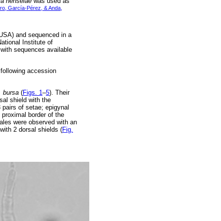
la henselae
was used as
ero, García-Pérez, & Anda,
USA) and sequenced in a
tional Institute of
 with sequences available
following accession
. bursa
(
Figs. 1
–
5
). Their
rsal shield with the
3 pairs of setae; epigynal
e proximal border of the
males were observed with an
with 2 dorsal shields (
Fig.