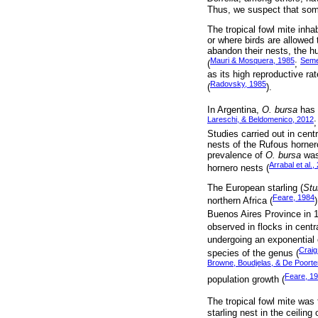
Thus, we suspect that som
The tropical fowl mite inha
or where birds are allowed 
abandon their nests, the h
Mauri & Mosquera, 1985
Seme
(
;
as its high reproductive rat
Radovsky, 1985
(
).
In Argentina,
O. bursa
has b
Lareschi, & Beldomenico, 2012
Studies carried out in cent
nests of the Rufous horner
prevalence of
O. bursa
was 
Arrabal et al.,
hornero nests (
The European starling (
Stu
Feare, 1984
northern Africa (
Buenos Aires Province in 1
observed in flocks in centr
undergoing an exponential 
Craig
species of the genus (
Browne, Boudjelas, & De Poorte
Feare, 1
population growth (
The tropical fowl mite was
starling nest in the ceilin