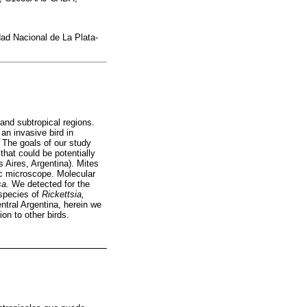
dad Nacional de La Plata-
 and subtropical regions.
s an invasive bird in
. The goals of our study
 that could be potentially
 Aires, Argentina). Mites
tic microscope. Molecular
sa.
We detected for the
 species of
Rickettsia,
ntral Argentina, herein we
ion to other birds.