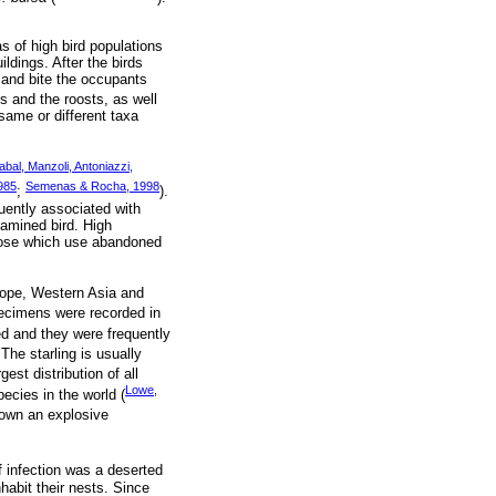
s of high bird populations
ldings. After the birds
 and bite the occupants
ts and the roosts, as well
 same or different taxa
abal, Manzoli, Antoniazzi,
985
Semenas & Rocha, 1998
;
).
quently associated with
xamined bird. High
those which use abandoned
urope, Western Asia and
specimens were recorded in
ed and they were frequently
 The starling is usually
est distribution of all
Lowe,
pecies in the world (
shown an explosive
f infection was a deserted
nhabit their nests. Since