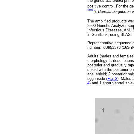
the genus
Bartonella
primer
positive control. For the 
2005
).
Borrelia burgdorferi
w
The amplified products wer
3500 Genetic Analyzer sequ
Infectious Diseases, ANLI
in GenBank, using BLAST 
Representative sequence o
number: KU953378 (16S r
Adults (males and females)
morphology fit descriptions
posterior end gradually tape
shield with the posterior e
anal shield; 2 posterior p
egg inside (
Fig. 2
). Males 
4
) and 1 short ventral shiel