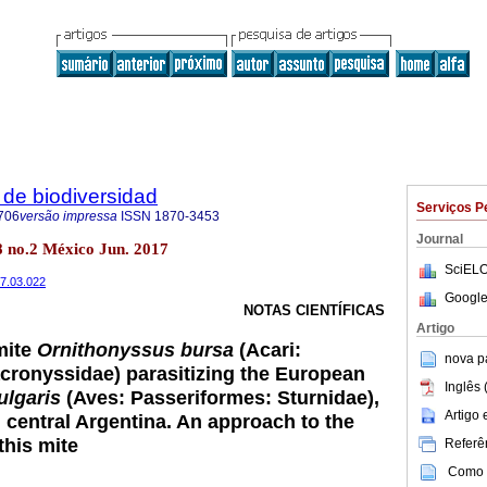
de biodiversidad
Serviços P
706
versão impressa
ISSN
1870-3453
Journal
8 no.2 México Jun. 2017
SciELO
17.03.022
Google
NOTAS CIENTÍFICAS
Artigo
mite
Ornithonyssus bursa
(Acari:
nova p
ronyssidae) parasitizing the European
Inglês 
ulgaris
(Aves: Passeriformes: Sturnidae),
Artigo
n central Argentina. An approach to the
this mite
Referên
Como c