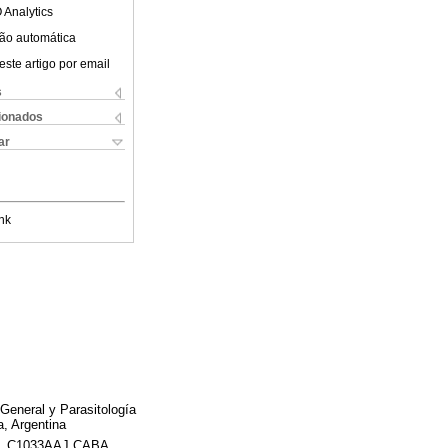
 Analytics
ão automática
este artigo por email
s
cionados
ar
nk
eneral y Parasitología
a, Argentina
917, C1033AAJ CABA,