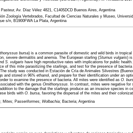
is Pasteur, Av. Díaz Vélez 4821, C1405DCD Buenos Aires, Argentina
sión Zoología Vertebrados, Facultad de Ciencias Naturales y Museo, Universi
e s/n, B1900FWA La Plata, Argentina
ithonyssus bursa
) is a common parasite of domestic and wild birds in tropical
ion, severe dermatitis and anemia. The European starling (
Sturnus vulgaris
) i
nd
S. vulgaris
have high reproductive rates with implications for public health
e of this mite parasitizing the starlings, and test for the presence of bacteria
 The study was conducted in Estación de Cría de Animales Silvestres (Buenos
gs and stored in 96% ethanol, and prepare for their identification under an op
order to examine the presence of bacteria. All mites were identified as
O. bur
ssociated with the genus
Ornithonyssus
. In contrast, mites were negative for
 addition to the damage that the starlings produce as an invasive species in ce
hese birds with
O. bursa
, favoring the dispersal of the mites and their colonizat
; Mites; Passeriformes;
Wolbachia
; Bacteria; Argentina