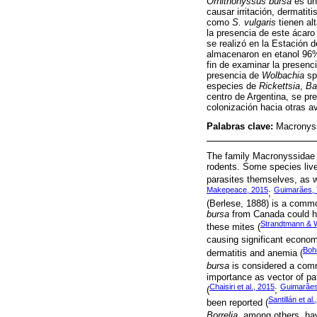
Ornithonyssus bursa
es un
causar irritación, dermatit
como
S. vulgaris
tienen alt
la presencia de este ácaro
se realizó en la Estación 
almacenaron en etanol 96% 
fin de examinar la presenc
presencia de
Wolbachia
sp
especies de
Rickettsia
,
Ba
centro de Argentina, se pr
colonización hacia otras a
Palabras clave:
Macronyss
The family Macronyssidae (
rodents. Some species live
parasites themselves, as w
Makepeace, 2015
Guimarães, T
;
(Berlese, 1888) is a common
bursa
from Canada could hav
Strandtmann & 
these mites (
causing significant econom
Bohr
dermatitis and anemia (
bursa
is considered a comm
importance as vector of p
Chaisiri et al., 2015
Guimarães 
(
;
Santillán et al
been reported (
Borrelia
, among others, ha