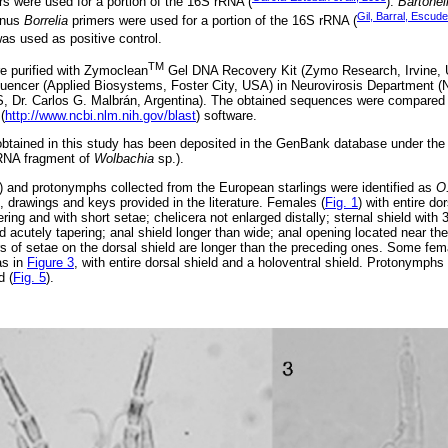
s were used for a portion of the 16S rRNA (
).
Bartonel
Gil, Barral, Escud
genus
Borrelia
primers were used for a portion of the 16S rRNA (
as used as positive control.
TM
e purified with Zymoclean
Gel DNA Recovery Kit (Zymo Research, Irvine, 
encer (Applied Biosystems, Foster City, USA) in Neurovirosis Department (Na
S, Dr. Carlos G. Malbrán, Argentina). The obtained sequences were compared
(
http://www.ncbi.nlm.nih.gov/blast
) software.
btained in this study has been deposited in the GenBank database under the 
RNA fragment of
Wolbachia
sp.).
 and protonymphs collected from the European starlings were identified as
O
, drawings and keys provided in the literature. Females (
Fig. 1
) with entire do
ring and with short setae; chelicera not enlarged distally; sternal shield with 
nd acutely tapering; anal shield longer than wide; anal opening located near th
airs of setae on the dorsal shield are longer than the preceding ones. Some fe
as in
Figure 3
, with entire dorsal shield and a holoventral shield. Protonymphs 
d (
Fig. 5
).