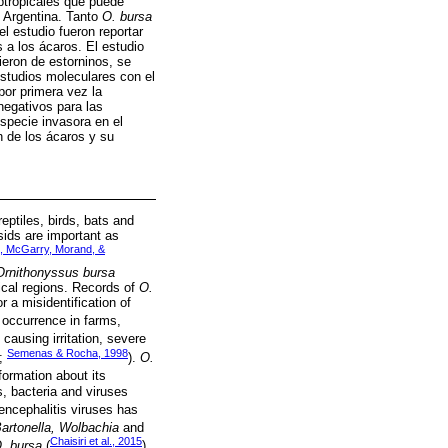
btropicales que puede
 Argentina. Tanto
O. bursa
l estudio fueron reportar
 a los ácaros. El estudio
ieron de estorninos, se
estudios moleculares con el
por primera vez la
negativos para las
specie invasora en el
n de los ácaros y su
ptiles, birds, bats and
sids are important as
i, McGarry, Morand, &
Ornithonyssus bursa
pical regions. Records of
O.
 a misidentification of
 occurrence in farms,
 causing irritation, severe
Semenas & Rocha, 1998
;
).
O.
formation about its
 bacteria and viruses
 encephalitis viruses has
Bartonella, Wolbachia
and
Chaisiri et al., 2015
. bursa
(
).