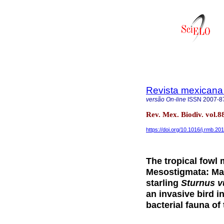
Revista mexicana 
versão On-line
ISSN
2007-8
Rev. Mex. Biodiv. vol.8
https://doi.org/10.1016/j.rmb.20
The tropical fowl 
Mesostigmata: Mac
starling
Sturnus v
an invasive bird i
bacterial fauna of 