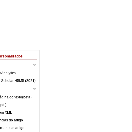
ersonalizados
 Analytics
 Scholar H5M5 (
2021
)
ágina do texto(beta)
(pdf)
 em XML
cias do artigo
itar este artigo