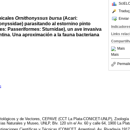
SciELO
Traduç
picales
Ornithonyssus bursa
(Acari:
Enviar 
nyssidae) parasitando al estornino pinto
Indicadore
es: Passeriformes: Sturnidae), un ave invasiva
Links rela
ntina. Una aproximación a la fauna bacteriana
Compartilh
Mais
Mais
Permali
c
itológicos y de Vectores, CEPAVE (CCT La Plata-CONICET-UNLP), Zoología G
ias Naturales y Museo, UNLP, Blv. 120 s/n e/ Av. 60 y calle 64, 1900 La Plat
stigaciones Científicas y Técnicas (CONICET, Argentina), Av. Rivadavia 1