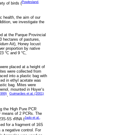
Powlesland,
ty of birds (
c health, the aim of our
ddition, we investigate the
d at the Parque Provincial
0 hectares of pastures,
cidum
Ait), Honey locust
wer proportion by native
23 °C and 9 °C,
were placed at a height of
ites were collected from
ced into a plastic bag with
ked in ethyl acetate was
astic bag. Mites were
phenol, mounted in Hoyer’s
1999)
Guimarães et al. (2001)
,
ing the High Pure PCR
by means of 2 PCRs. The
Jado et al.,
 23S-5S rRNA (
ed for a fragment of 16S
a negative control. For