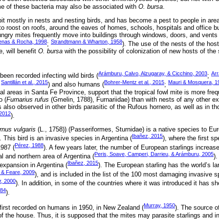
e of these bacteria may also be associated with
O. bursa
.
bit mostly in nests and nesting birds, and has become a pest to people in area
to roost on roofs, around the eaves of homes, schools, hospitals and office bui
ungry mites frequently move into buildings through windows, doors, and vents
nas & Rocha, 1998
Strandtmann & Wharton, 1958
;
). The use of the nests of the hos
e, will benefit
O. bursa
with the possibility of colonization of new hosts of the
Arámburu, Calvo, Alzugaray, & Cicchino, 2003
Arr
een recorded infecting wild birds (
;
Santillán et al., 2015
Bohrer-Mentz et al., 2015
Mauri & Mosquera, 1
;
) and also humans (
;
ral areas in Santa Fe Province, support that the tropical fowl mite is more fre
o (
Furnarius rufus
(Gmelin, 1788), Furnariidae) than with nests of any other e
also observed in other birds parasitic of the Rufous hornero, as well as in 
 2012
).
rnus vulgaris
(L., 1758)) (Passeriformes, Sturnidae) is a native species to E
Ibañez, 2015
). This bird is an invasive species in Argentina (
), where the first 
Pérez, 1988
987 (
). A few years later, the number of European starlings increas
Peris, Soave, Camperi, Darrieu, & Arámburu, 2005
al and northern area of Argentina (
).
Ibañez, 2015
expansion in Argentina (
). The European starling has the world’s larg
 & Feare, 2009
), and is included in the list of the 100 most damaging invasive s
r, 2000
). In addition, in some of the countries where it was introduced it has 
984
).
Murray, 1950
 first recorded on humans in 1950, in New Zealand (
). The source o
g of the house. Thus, it is supposed that the mites may parasite starlings and i