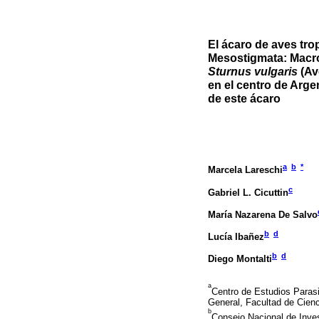
El ácaro de aves tro
Mesostigmata: Macro
Sturnus vulgaris
(Av
en el centro de Arge
de este ácaro
a
b
*
Marcela Lareschi
c
Gabriel L. Cicuttin
María Nazarena De Salvo
b
d
Lucía Ibañez
b
d
Diego Montalti
a
Centro de Estudios Paras
General, Facultad de Cienc
b
Consejo Nacional de Inve