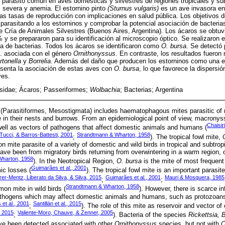
 parásito común en aves domésticas y silvestres de regiones tropicales y su
is severa y anemia. El estornino pinto
(Sturnus vulgaris)
es un ave invasora en
as tasas de reproducción con implicaciones en salud pública. Los objetivos de
 parasitando a los estorninos y comprobar la potencial asociación de bacterias
de Cría de Animales Silvestres (Buenos Aires, Argentina). Los ácaros se obtuv
y se prepararon para su identificación al microscopio óptico. Se realizaron 
ia de bacterias. Todos los ácaros se identificaron como
O. bursa
. Se detectó 
. asociada con el género
Ornithonyssus
. En contraste, los resultados fueron 
rtonella
y
Borrelia
. Además del daño que producen los estorninos como una e
esenta la asociación de estas aves con
O. bursa
, lo que favorece la dispersió
ves.
idae; Ácaros; Passeriformes;
Wolbachia
; Bacterias; Argentina
Parasitiformes, Mesostigmata) includes haematophagous mites parasitic of re
 in their nests and burrows. From an epidemiological point of view, macronys
Chaisir
ell as vectors of pathogens that affect domestic animals and humans (
ucci, & Barros-Battesti, 2001
Strandtmann & Wharton, 1958
;
). The tropical fowl mite,
 mite parasite of a variety of domestic and wild birds in tropical and subtro
e been from migratory birds returning from overwintering in a warm region, or
Wharton, 1958
). In the Neotropical Region,
O. bursa
is the mite of most frequent
Guimarães et al., 2001
ic losses (
). The tropical fowl mite is an important parasite
er-Mentz, Liberato da Silva, & Silva, 2015
Guimarães et al., 2001
Mauri & Mosquera, 1985
;
;
Strandtmann & Wharton, 1958
on mite in wild birds (
). However, there is scarce in
athogens which may affect domestic animals and humans, such as protozoans,
et al., 2001
Santillán et al., 2015
;
). The role of this mite as reservoir and vector of
., 2015
Valiente-Moro, Chauve, & Zenner, 2005
;
). Bacteria of the species
Rickettsia, 
ve been detected associated with other
Ornithonyssus
species, but not with
O