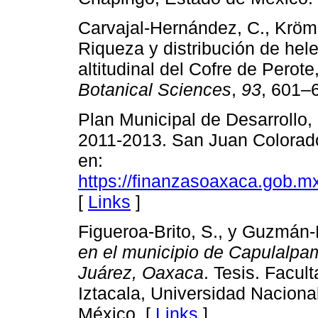
Carvajal-Hernández, C., Kröme
Riqueza y distribución de hele
altitudinal del Cofre de Perot
Botanical Sciences
,
93
, 601–
Plan Municipal de Desarrollo
2011-2013. San Juan Colorado
en:
https://finanzasoaxaca.gob.m
[
Links
]
Figueroa-Brito, S., y Guzmán-
en el municipio de Capulalpam
Juárez, Oaxaca
. Tesis. Facu
Iztacala, Universidad Nacion
México. [
Links
]