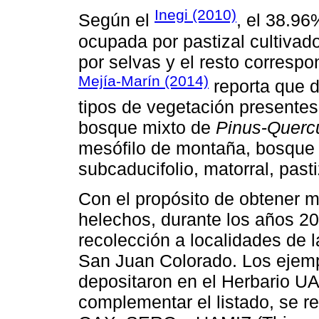
Inegi (2010)
Según el
, el 38.96
ocupada por pastizal cultivad
por selvas y el resto correspo
Mejía-Marín (2014)
reporta que 
tipos de vegetación presente
bosque mixto de
Pinus
-
Querc
mesófilo de montaña, bosque t
subcaducifolio, matorral, past
Con el propósito de obtener ma
helechos, durante los años 20
recolección a localidades de 
San Juan Colorado. Los ejemp
depositaron en el Herbario UA
complementar el listado, se 