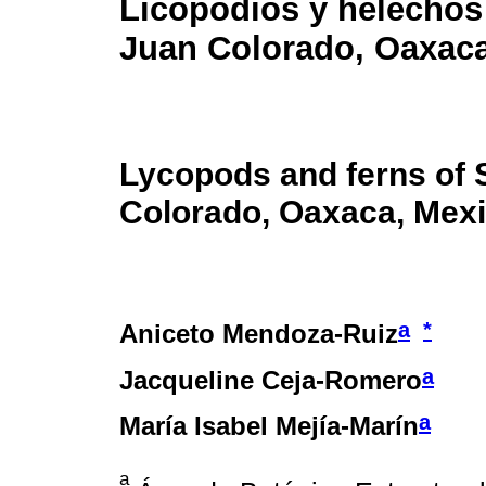
Licopodios y helechos
Juan Colorado, Oaxac
Lycopods and ferns of 
Colorado, Oaxaca, Mex
a
*
Aniceto Mendoza-Ruiz
a
Jacqueline Ceja-Romero
a
María Isabel Mejía-Marín
a