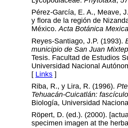
Lycopodiaceae.
Phytotaxa
,
5
Pérez-García, E. A., Meave, J.
y flora de la región de Nizan
México.
Acta Botánica Mexic
Reyes-Santiago, J.P. (1993).
municipio de San Juan Mixtep
Tesis. Facultad de Estudios S
Universidad Nacional Autóno
[
Links
]
Riba, R., y Lira, R. (1996).
Pte
Tehuacán-Cuicatlán: fascícul
Biología, Universidad Nacion
Röpert, D. (ed.). (2000). [actu
specimen imagen at the herba