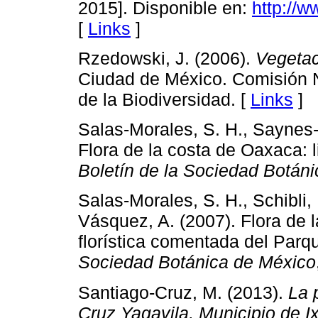
2015]. Disponible en:
http://
[
Links
]
Rzedowski, J. (2006).
Vegetac
Ciudad de México. Comisión N
de la Biodiversidad. [
Links
]
Salas-Morales, S. H., Saynes-V
Flora de la costa de Oaxaca: li
Boletín de la Sociedad Botán
Salas-Morales, S. H., Schibli,
Vásquez, A. (2007). Flora de l
florística comentada del Par
Sociedad Botánica de México
Santiago-Cruz, M. (2013).
La 
Cruz Yagavila, Municipio de I