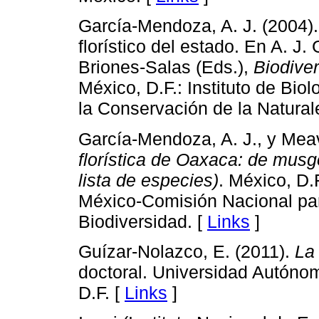
García-Mendoza, A. J. (2004).
florístico del estado. En A. J
Briones-Salas (Eds.),
Biodive
México, D.F.: Instituto de B
la Conservación de la Natural
García-Mendoza, A. J., y Meave
florística de Oaxaca: de mus
lista de especies)
. México, D.
México-Comisión Nacional par
Biodiversidad. [
Links
]
Guízar-Nolazco, E. (2011).
La
doctoral. Universidad Autóno
D.F. [
Links
]