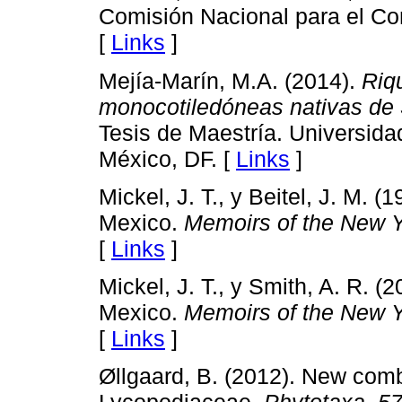
Comisión Nacional para el Co
[
Links
]
Mejía-Marín, M.A. (2014).
Riqu
monocotiledóneas nativas de
Tesis de Maestría. Universid
México, DF. [
Links
]
Mickel, J. T., y Beitel, J. M. 
Mexico.
Memoirs of the New Y
[
Links
]
Mickel, J. T., y Smith, A. R. (
Mexico.
Memoirs of the New Y
[
Links
]
Øllgaard, B. (2012). New comb