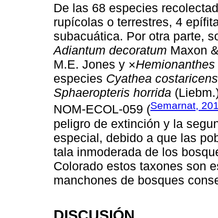
De las 68 especies recolectada
rupícolas o terrestres, 4 epífit
subacuática. Por otra parte, s
Adiantum decoratum
Maxon &
M.E. Jones y ×
Hemionanthes 
especies
Cyathea costaricens
Sphaeropteris horrida
(Liebm.)
Semarnat, 20
NOM-ECOL-059 (
peligro de extinción y la seg
especial, debido a que las po
tala inmoderada de los bosque
Colorado estos taxones son 
manchones de bosques conse
DISCUSIÓN