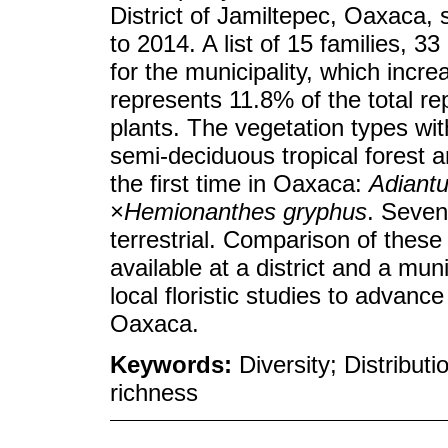
District of Jamiltepec, Oaxaca, 
to 2014. A list of 15 families, 
for the municipality, which incre
represents 11.8% of the total rep
plants. The vegetation types wi
semi-deciduous tropical forest a
the first time in Oaxaca:
Adiant
×
Hemionanthes gryphus
. Seven
terrestrial. Comparison of these
available at a district and a mu
local floristic studies to advanc
Oaxaca.
Keywords:
Diversity; Distribut
richness