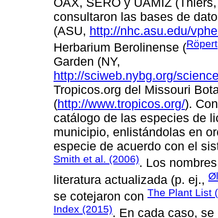
OAX, SERO y UAMIZ (Thiers, 
consultaron las bases de dato
(ASU,
http://nhc.asu.edu/vphe
Röpert
Herbarium Berolinense (
Garden (NY,
http://sciweb.nybg.org/scienc
Tropicos.org del Missouri Bot
(
http://www.tropicos.org/
). Con
catálogo de las especies de l
municipio, enlistándolas en or
especie de acuerdo con el sis
Smith et al. (2006)
. Los nombres 
Ø
literatura actualizada (p. ej.,
The Plant List 
se cotejaron con
Index (2015)
. En cada caso, se 