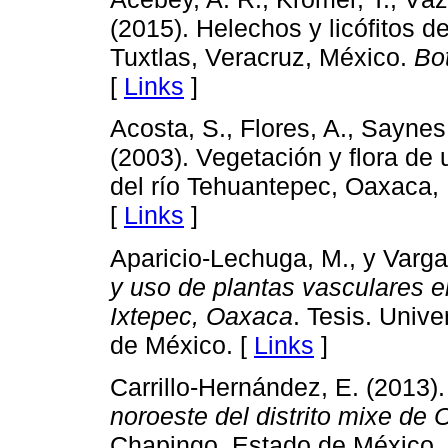
(2015). Helechos y licófitos d
Tuxtlas, Veracruz, México.
Bo
[
Links
]
Acosta, S., Flores, A., Saynes
(2003). Vegetación y flora de
del río Tehuantepec, Oaxaca,
[
Links
]
Aparicio-Lechuga, M., y Varga
y uso de plantas vasculares 
Ixtepec, Oaxaca
. Tesis. Uni
de México. [
Links
]
Carrillo-Hernández, E. (2013)
noroeste del distrito mixe de
Chapingo, Estado de México.