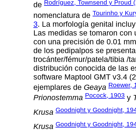
Rodríguez, Townsend y Proud 
de
Tourinho y Kur
nomenclatura de
3
. La morfología genital inclu
Las medidas se tomaron con 
con una precisión de 0.01 m
de los pedipalpos se presenta
trocánter/fémur/patela/tibia /t
distribución conocida de las 
software Maptool GMT v3.4 (2
Roewer, 
ejemplares de
Geaya
Pocock, 1903
Prionostemma
y
Goodnight y Goodnight, 19
Krusa
Goodnight y Goodnight, 19
Krusa