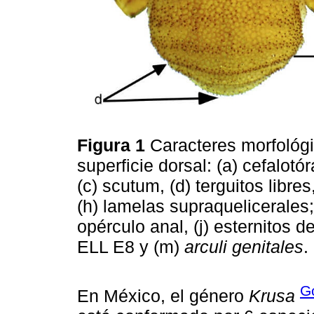
Figura 1
Caracteres morfológi
superficie dorsal: (a) cefalotó
(c) scutum, (d) terguitos libres
(h) lamelas supraquelicerales; 
opérculo anal, (j) esternitos del
ELL E8 y (m)
arculi genitales
.
G
En México, el género
Krusa