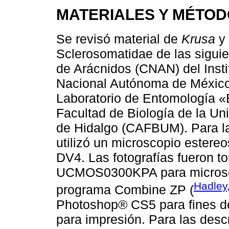
MATERIALES Y MÉTO
Se revisó material de
Krusa
y 
Sclerosomatidae de las sigui
de Arácnidos (CNAN) del Insti
Nacional Autónoma de México
Laboratorio de Entomología «
Facultad de Biología de la U
de Hidalgo (CAFBUM). Para la
utilizó un microscopio ester
DV4. Las fotografías fueron 
UCMOS0300KPA para microsc
Hadley
programa Combine ZP (
Photoshop® CS5 para fines de
para impresión. Para las desc