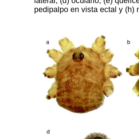
lateral, (d) oculario, (e) quelíc
pedipalpo en vista ectal y (h)