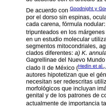
Goodnight y Go
De acuerdo con
por el dorso sin espinas, ocu
cada carena, fórmula nodular:
tripunteados en los márgenes 
en un estudio molecular utili
segmentos mitocondriales, ag
clados diferentes:
a) K. annul
Gagrellinae del Nuevo Mundo
Hedin et al.
clado II de México (
autores hipotetizan que el géne
necesitan ser redescritas util
morfológicos que incluyan im
genital y de los patrones de 
actualmente de importancia t