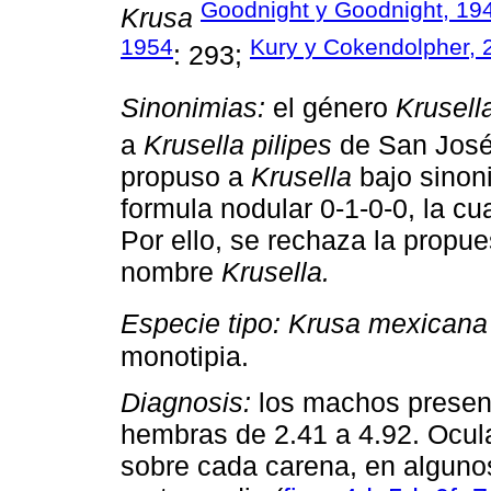
Goodnight y Goodnight, 19
Krusa
1954
Kury y Cokendolpher, 
: 293;
Sinonimias:
el género
Krusell
a
Krusella pilipes
de San José
propuso a
Krusella
bajo sinon
formula nodular 0-1-0-0, la cu
Por ello, se rechaza la propue
nombre
Krusella.
Especie tipo: Krusa mexican
monotipia.
Diagnosis:
los machos present
hembras de 2.41 a 4.92. Ocul
sobre cada carena, en alguno