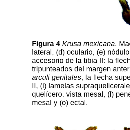
Figura 4
Krusa mexicana
. Mac
lateral, (d) oculario, (e) nódul
accesorio de la tibia II: la fle
tripunteados del margen anterio
arculi genitales
, la flecha supe
II, (i) lamelas supraqueliceral
quelícero, vista mesal, (l) pen
mesal y (o) ectal.