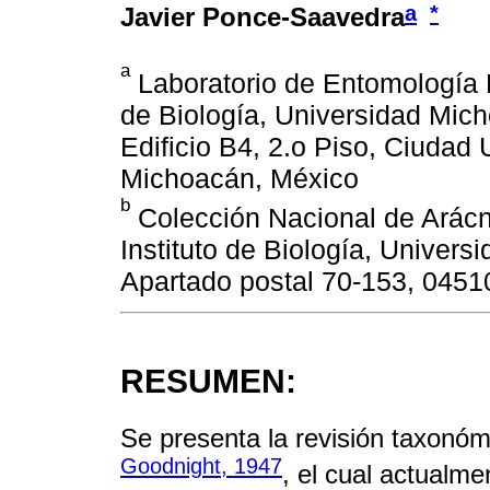
a
*
Javier Ponce-Saavedra
a
Laboratorio de Entomología B
de Biología, Universidad Mic
Edificio B4, 2.o Piso, Ciudad 
Michoacán, México
b
Colección Nacional de Arácn
Instituto de Biología, Univer
Apartado postal 70-153, 0451
RESUMEN:
Se presenta la revisión taxonó
Goodnight, 1947
, el cual actualm