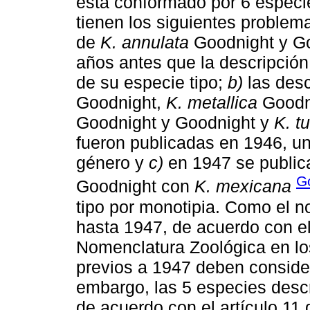
está conformado por 6 especie
tienen los siguientes proble
de
K. annulata
Goodnight y Go
años antes que la descripción
de su especie tipo;
b)
las des
Goodnight,
K. metallica
Goodn
Goodnight y Goodnight y
K. t
fueron publicadas en 1946, un
género y
c)
en 1947 se public
G
Goodnight con
K. mexicana
tipo por monotipia. Como el n
hasta 1947, de acuerdo con el
Nomenclatura Zoológica en los
previos a 1947 deben consid
embargo, las 5 especies descr
de acuerdo con el artículo 11 