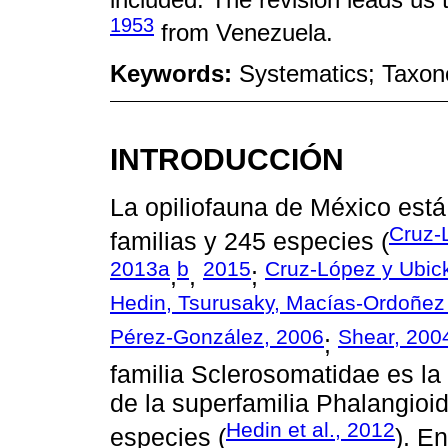
1953
from Venezuela.
Keywords:
Systematics; Taxo
INTRODUCCIÓN
La opiliofauna de México est
Cruz-
familias y 245 especies (
2013a
b
2015
Cruz-López y Ubic
,
,
;
Hedin, Tsurusaky, Macías-Ordoñez 
Pérez-González, 2006
Shear, 200
;
familia Sclerosomatidae es la
de la superfamilia Phalangioi
Hedin et al., 2012
especies (
). E