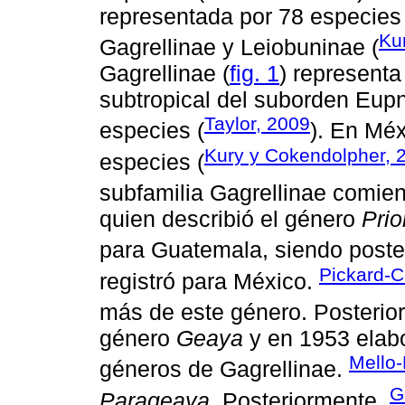
representada por 78 especies
Ku
Gagrellinae y Leiobuninae (
Gagrellinae (
fig. 1
) representa
subtropical del suborden Eup
Taylor, 2009
especies (
). En Méx
Kury y Cokendolpher, 
especies (
subfamilia Gagrellinae comie
quien describió el género
Pri
para Guatemala, siendo post
Pickard-C
registró para México.
más de este género. Posterio
género
Geaya
y en 1953 elabo
Mello-
géneros de Gagrellinae.
G
Parageaya
. Posteriormente,