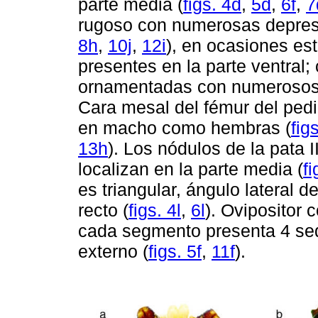
parte media (
figs. 4d
,
5d
,
6f
,
7
rugoso con numerosas depresi
8h
,
10j
,
12i
), en ocasiones es
presentes en la parte ventral;
ornamentadas con numerosos 
Cara mesal del fémur del pedi
en macho como hembras (
fig
13h
). Los nódulos de la pata I
localizan en la parte media (
fi
es triangular, ángulo lateral
recto (
figs. 4l
,
6l
). Ovipositor
cada segmento presenta 4 sed
externo (
figs. 5f
,
11f
).