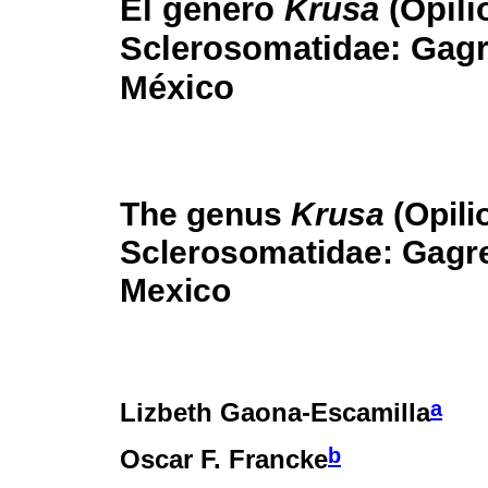
El género
Krusa
(Opili
Sclerosomatidae: Gagre
México
The genus
Krusa
(Opili
Sclerosomatidae: Gagrel
Mexico
a
Lizbeth Gaona-Escamilla
b
Oscar F. Francke