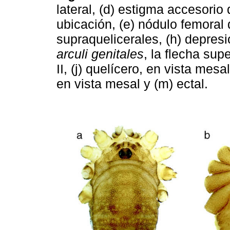
lateral, (d) estigma accesorio d
ubicación, (e) nódulo femoral de
supraquelicerales, (h) depresi
arculi genitales
, la flecha sup
II, (j) quelícero, en vista mesal
en vista mesal y (m) ectal.