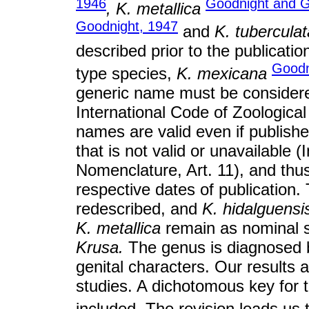
1946
Goodnight and G
, K. metallica
Goodnight, 1947
and
K. tubercula
described prior to the publicatio
Goodn
type species,
K. mexicana
generic name must be consider
International Code of Zoologica
names are valid even if publish
that is not valid or unavailable 
Nomenclature, Art. 11), and thus
respective dates of publication
redescribed, and
K. hidalguensi
K. metallica
remain as nominal s
Krusa.
The genus is diagnosed 
genital characters. Our results 
studies. A dichotomous key for t
included. The revision leads us