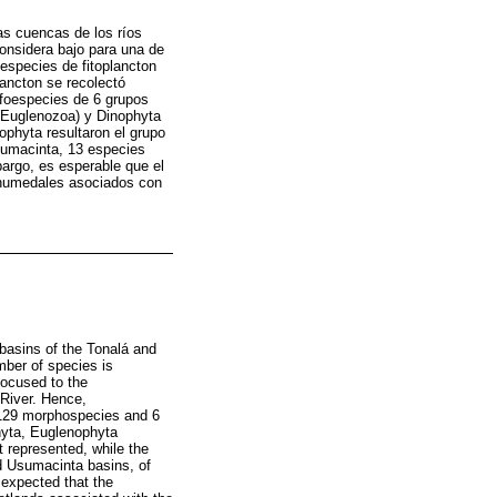
as cuencas de los ríos
onsidera bajo para una de
 especies de fitoplancton
lancton se recolectó
orfoespecies de 6 grupos
(Euglenozoa) y Dinophyta
ophyta resultaron el grupo
Usumacinta, 13 especies
argo, es esperable que el
s humedales asociados con
 basins of the Tonalá and
mber of species is
focused to the
 River. Hence,
f 129 morphospecies and 6
hyta, Euglenophyta
 represented, while the
nd Usumacinta basins, of
s expected that the