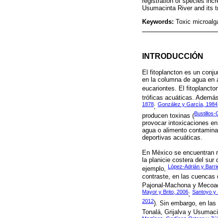
registration of species inc
Usumacinta River and its tr
Keywords:
Toxic microalg
INTRODUCCIÓN
El fitoplancton es un conj
en la columna de agua en 
eucariontes. El fitoplancto
tróficas acuáticas. Además
1878
González y García, 1984
;
Bustillos
producen toxinas (
provocar intoxicaciones e
agua o alimento contaminad
deportivas acuáticas.
En México se encuentran re
la planicie costera del sur
López-Adrián y Barr
ejemplo,
contraste, en las cuencas 
Pajonal-Machona y Mecoa
Mayor y Brito, 2006
Santoyo y 
;
2012
). Sin embargo, en las
Tonalá, Grijalva y Usumaci