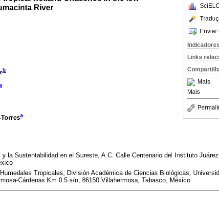
SciELO
umacinta River
Traduç
Enviar 
Indicadore
Links rela
Compartilh
b
z
Mais
a
Mais
Permali
a
Torres
y la Sustentabilidad en el Sureste, A.C. Calle Centenario del Instituto Juáre
éxico
Humedales Tropicales, División Académica de Ciencias Biológicas, Univers
ermosa-Cárdenas Km 0.5 s/n, 86150 Villahermosa, Tabasco, México