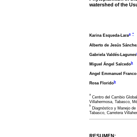
watershed of the Us
a
*
Karina Esqueda-Lara
Alberto de Jesús Sánche
Gabriela Valdés-Lagunes
b
Miguel Ángel Salcedo
Angel Emmanuel Franco-
b
Rosa Florido
a
Centro del Cambio Global 
Villahermosa, Tabasco, M
b
Diagnóstico y Manejo de 
Tabasco, Carretera Villah
RESUMEN: