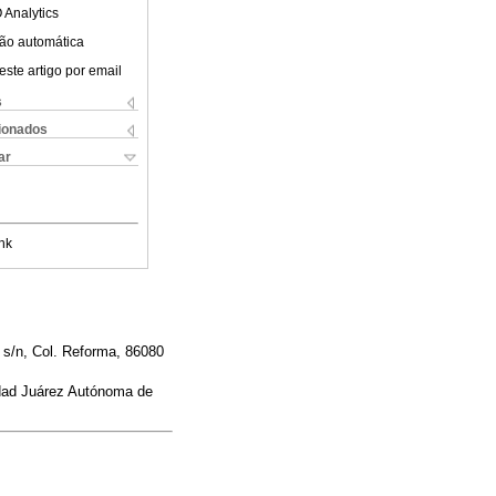
 Analytics
ão automática
este artigo por email
s
cionados
ar
nk
z s/n, Col. Reforma, 86080
idad Juárez Autónoma de