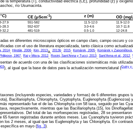
 de la temperatura (T), conductividad eléctrica (CE), profundidad (z) y oxígeno
Chaschoc, río Usumacinta.
(°C)
-1
z (m)
CE (μScm
)
OD (mg
8-27.9
551-582
11.5-12.0
11.9-12.0
5-28.3
552-637
3.0-4.6
10.7-11.8
8-32.2
481-519
0.5-1.0
12-24.8
zadas en diferentes microscopios ópticos en campo claro, campo oscuro y co
ficadas con el uso de literatura especializada, tanto clásica como actualizad
a, 2014
Hindák, 2006
Kim, 2013
2013b
2015
Komárek, 2005
Komárek y Zapomělová,
;
;
a,
,
;
;
Philipose, 1967
Rai y Misra, 2012
Rosini, Sant’Anna y Tucci, 2013
Sant’Anna et al., 2012
;
;
;
;
entan de acuerdo con una de las clasificaciones sistemáticas más utilizada
003
Guiry y 
), al igual que la base de datos para la actualización nomenclatural (
9 taxones (incluyendo especies, variedades y formas) de 6 diferentes grupos 
a), Bacillariophyta, Chlorophyta, Cryptophyta, Euglenophyta (Euglenozoa) y 
o más representado fue el de las Chlorophyta con 58 taxa, seguido por las Cya
xa, respectivamente, mientras que las Bacillariophyta (15), los Dinoflagellat
presentativos. Del total de las morfoespecies registradas, 28 se presentaro
e 65 fueron registradas durante ambos meses. Las Cyanophyta tuvieron prá
 los 2 meses, al igual que las Euglenophyta y las Chlorophyta. En contraste,
 específica en mayo (
fig. 3
).