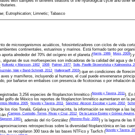
reases with samples in different seasons of the hydrological cycle and other 
ibutaries.
ae; Eutrophication; Limnetic; Tabasco
unto de microorganismos acuáticos, fotosintetizadores con ciclos de vida cor
ambientes continentales, estuarinos y marinos. Está formado tanto por orga
Harris, 1986
Moss, 2009
n aporta alrededor del 70% del oxígeno en el planeta (
;
) 
, algunas de sus morfoespecies son indicadoras de la calidad del agua y de 
Kolkwitz y Marsson, 1902
1908
Palmer, 1977
Solis, Pawlik-Skowrońska y Kalinowska, 
;
,
;
;
-Guzmán, Vale y Band-Schmidt, 2012
Hallegraeff, 2003
;
) que en condiciones de floreci
n aves y mamíferos, incluyendo al humano, el cual puede envenenarse princip
o, por bañarse en embalses con presencia de ficotoxinas o por inhalación d
Novelo y Tavera, 2011
gistradas 3,256 especies de fitoplancton limnético (
). En
 del golfo de México los reportes de fitoplancton limnético aumentaron en la p
ientos-Medina, 2005
Novelo y Tavera, 2011
Sánchez, Alcocer, Escobar y Lugo, 2002
Schmi
;
;
;
de los ríos Tonalá, Grijalva y Usumacinta, la información se restringe a las 
Campos, Custodio, Torres, Rivas y Cruz, 2012
De la Lanza-Espino y Gómez-Aguirre
cán (
;
Signoret, 1981
Moreno-Ruíz, 2005
), además del río González (
) y la laguna de las I
 aproximaciones retrospectivas sobre la diversidad fitoplanctónica en las cue
Novelo y Tavera, 2
nta, se recopilaron 300 taxa de las bases NTFico y Taxfich (