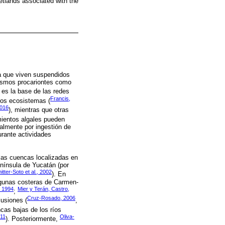
wetlands associated with the
ta que viven suspendidos
nismos procariontes como
y es la base de las redes
Francis,
los ecosistemas (
2016
), mientras que otras
mientos algales pueden
almente por ingestión de
urante actividades
 las cuencas localizadas en
enínsula de Yucatán (por
tter-Soto et al., 2002
). En
lagunas costeras de Carmen-
, 1994
Mier y Terán, Castro,
;
Cruz-Rosado, 2006
lusiones (
,
ncas bajas de los ríos
011
Oliva-
). Posteriormente,