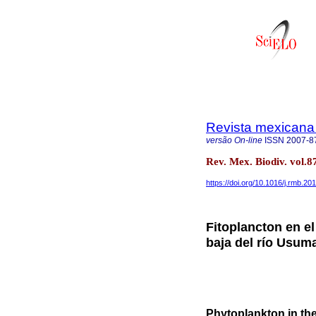
Revista mexicana 
versão On-line
ISSN
2007-8
Rev. Mex. Biodiv. vol.8
https://doi.org/10.1016/j.rmb.20
Fitoplancton en e
baja del río Usum
Phytoplankton in the