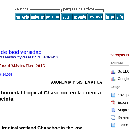
de biodiversidad
Serviços P
706
versão impressa
ISSN
1870-3453
Journal
7 no.4 México Dez. 2016
SciELO
16.10.015
Google
TAXONOMÍA Y SISTEMÁTICA
Artigo
l humedal tropical Chaschoc en la cuenca
nova p
acinta
Espanh
Artigo
Referên
Como c
 tropical wetland Chaschoc in the low