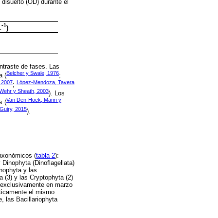
 disuelto (OD) durante el
-1
L
)
ntraste de fases. Las
Belcher y Swale, 1976
a (
;
 2007
López-Mendoza, Tavera
;
Wehr y Sheath, 2003
). Los
Van Den-Hoek, Mann y
s (
Guiry, 2015
).
taxonómicos (
tabla 2
):
Dinophyta (Dinoflagellata)
nophyta y las
a (3) y las Cryptophyta (2)
n exclusivamente en marzo
cticamente el mismo
 las Bacillariophyta