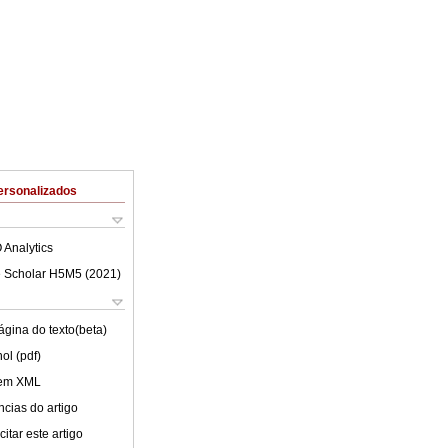
ersonalizados
 Analytics
 Scholar H5M5 (
2021
)
ágina do texto(beta)
ol (pdf)
 em XML
cias do artigo
itar este artigo