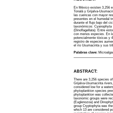
En México existen 3,256 es
Tonalá y Grijalva-Usumacin
las cuencas con mayor reser
presentes en el humedal tr
durante el flujo bajo del 
taxonómicos: Cyanophyta (
(Dinoflagellata). Entre est
con menos especies. En la 
potencialmente tóxicas y 4
registro de especies aumen
el río Usumacinta y sus tri
Palabras clave:
Microalga
ABSTRACT:
There are 3,256 species of 
Grijalva-Usumacinta rivers
considered low for a water
phytoplankton species pres
phytoplankton was collecte
taxonomic groups were rec
(Euglenozoa) and Dinophyta
group Cryptophyta was the 
which 13 are considered pot