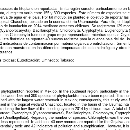
pecies de fitoplancton reportadas. En la región sureste, particularmente en l
ta, el registro varía entre 155 y 300 especies. Este número de especies se c
va de agua en el país. Por tal motivo, se planteó el objetivo de reportar las
opical Chaschoc, ubicado en la cuenca del río Usumacinta. Para ello, el fitop
ciclo de inundación en 2014 mediante arrastres oblicuos. Se registraron 129 m
Cyanoprocaryota), Bacillariophyta, Chlorophyta, Cryptophyta, Euglenophyta 
os, las Chlorophyta fueron el grupo mejor representado, mientras que las Crypt
lista florística se reportan 40 nuevos registros para la cuenca baja del río 
2 indicadoras de contaminación por materia orgánica o eutrofización. Sin emb
te con muestreos en las diferentes temporadas del ciclo hidrológico y otro
butarios.
s tóxicas; Eutrofización; Limnético; Tabasco
phytoplankton reported in Mexico. In the southeast region, particularly in the
, between 155 and 300 species of phytoplankton have been reported. This nu
shed with the largest water reservoir in Mexico; consequently, this study was 
ent in the tropical wetland Chaschoc, located in the basin of the Usumacinta
d during the low flow of the flooding cycle in 2014 by oblique tows. A total o
orded: Cyanophyta (Cyanoprocaryota), Bacillariophyta, Chlorophyta, Cryptop
 (Dinoflagellata). Regarding the number of species, Chlorophyta was the best
less represented. In addition, 40 new records are reported for the Grijalva a
entially toxic and 42 indicators of pollution and eutrophication. However, it i