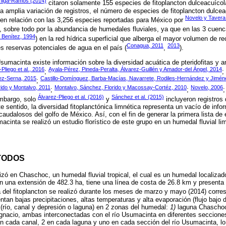
úñiga-Ramos (2014)
citaron solamente 155 especies de fitoplancton dulceacuícol
 amplia variación de registros, el número de especies de fitoplancton dulce
Novelo y Tavera
en relación con las 3,256 especies reportadas para México por
, sobre todo por la abundancia de humedales fluviales, ya que en las 3 cuen
 Benítez, 1994
) en la red hídrica superficial que alberga el mayor volumen de r
Conagua, 2011
2013
 reservas potenciales de agua en el país (
,
).
Usumacinta existe información sobre la diversidad acuática de pteridofitas y
Pliego et al., 2016
Ayala-Pérez, Pineda-Peralta, Álvarez-Guillén y Amador-del Ángel, 2014
;
;
ez-Serna, 2015
Castillo-Domínguez, Barba-Macías, Navarrete, Rodiles-Hernández y Jiméne
;
ido y Montalvo, 2011
Montalvo, Sánchez, Florido y Macossay-Cortéz, 2010
Novelo, 2006
;
;
Álvarez-Pliego et al. (2016)
Sánchez et al. (2015)
embargo, solo
y
incluyeron registros
sentido, la diversidad fitoplanctónica limnética representa un vacío de info
audalosos del golfo de México. Así, con el fin de generar la primera lista de
macinta se realizó un estudio florístico de este grupo en un humedal fluvial l
TODOS
izó en Chaschoc, un humedal fluvial tropical, el cual es un humedal localizad
 una extensión de 482.3 ha, tiene una línea de costa de 26.8 km y present
a del fitoplancton se realizó durante los meses de marzo y mayo (2014) corr
tan bajas precipitaciones, altas temperaturas y alta evaporación (flujo bajo d
(río, canal y depresión o laguna) en 2 zonas del humedal:
1)
laguna Chaschoc
gnacio, ambas interconectadas con el río Usumacinta en diferentes seccione
en cada canal, 2 en cada laguna y uno en cada sección del río Usumacinta, l