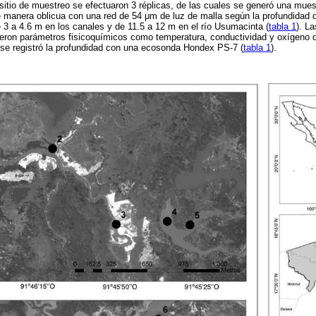
 sitio de muestreo se efectuaron 3 réplicas, de las cuales se generó una mue
 manera oblicua con una red de 54 μm de luz de malla según la profundidad del
 3 a 4.6 m en los canales y de 11.5 a 12 m en el río Usumacinta (
tabla 1
). L
ieron parámetros fisicoquímicos como temperatura, conductividad y oxígeno 
 se registró la profundidad con una ecosonda Hondex PS-7 (
tabla 1
).