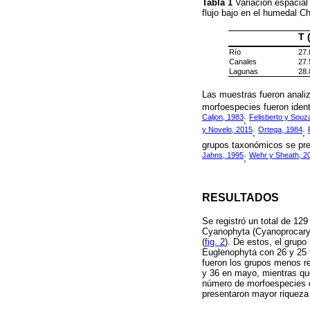
Tabla 1
Variación espacial
flujo bajo en el humedal 
T 
Río
27.
Canales
27.
Lagunas
28.
Las muestras fueron anali
morfoespecies fueron identi
Caljon, 1983
Felisberto y Souz
;
y Novelo, 2015
Ortega, 1984
;
;
grupos taxonómicos se pres
Jahns, 1995
Wehr y Sheath, 2
;
RESULTADOS
Se registró un total de 12
Cyanophyta (Cyanoprocaryot
(
fig. 2
). De estos, el grup
Euglenophyta con 26 y 25 ta
fueron los grupos menos re
y 36 en mayo, mientras qu
número de morfoespecies en
presentaron mayor riqueza