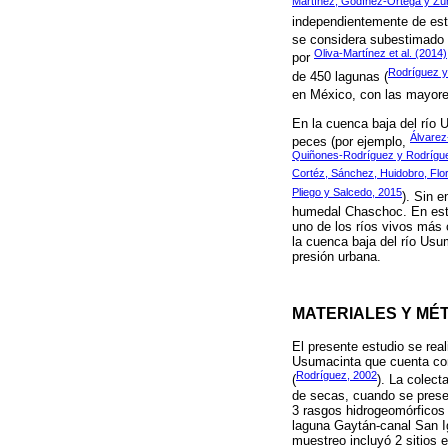
Martínez, Godínez-Ortega y Z
independientemente de esta
se considera subestimado 
Oliva-Martínez et al. (2014)
por
Rodríguez y
de 450 lagunas (
en México, con las mayores
En la cuenca baja del río 
Álvarez-
peces (por ejemplo,
Quiñones-Rodríguez y Rodrígu
Cortéz, Sánchez, Huidobro, Flor
Pliego y Salcedo, 2015
). Sin 
humedal Chaschoc. En este 
uno de los ríos vivos más c
la cuenca baja del río Usu
presión urbana.
MATERIALES Y MÉ
El presente estudio se real
Usumacinta que cuenta con
Rodríguez, 2002
(
). La colect
de secas, cuando se presen
3 rasgos hidrogeomórficos 
laguna Gaytán-canal San I
muestreo incluyó 2 sitios 