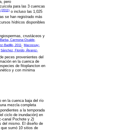
a, pero
acuícola para las 3 cuencas
 (2011)
o incluso las 1,025
cas se han registrado más
ecursos hídricos disponibles
 angiospermas, crustáceos y
Barba, Carmona-Osalde,
z-Badillo, 2011
Macossay-
;
Sánchez, Florido, Álvarez-
;
 de peces provenientes del
rmación en la cuenca de
 especies de fitoplancton en
imnético y con mínima
o en la cuenca baja del río
a una mezcla completa
espondientes a la temporada
el ciclo de inundación) en
-canal Pochote y
2)
s del mismo. El diseño de
o que sumó 10 sitios de