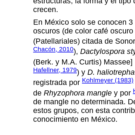
estructuras; la forma y el tipo
crecen.
En México solo se conocen 3 
oscuros (de color café oscuro
(Patellariales) citada de Sonor
Chacón, 2010
),
Dactylospora st
(Berk. y M.A. Curtis) Massee] 
Hafellner, 1979
) y
D. haliotrepha
Kohlmeyer (1983)
registrada por
de
Rhyzophora mangle
y por
de mangle no determinada. De
estos grupos, con esta contri
conocimiento en México.