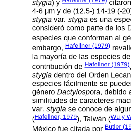
Hafellner (1979)
stygia
) y
citaron
4-6 μm y de (12.5-) 14-19 (-20
stygia
var
. stygia
es una espec
consideró como parte de los 
especies que conforman al g
Hafellner (1979)
embargo,
revali
la mayoría de las especies d
Hafellner (1979)
contribución de
stygia
dentro del Orden Lecan
especies fácilmente se pueden
género
Dactylosp
ora, debido 
similitudes de caracteres ma
var
. stygia
se conoce de algun
Hafellner, 1979
Wu y W
(
), Taiwán (
Butler (1
México fue citada por