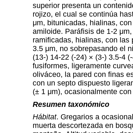
superior presenta un contenid
rojizo, el cual se continúa ha
μm, bitunicadas, hialinas, co
amiloide. Paráfisis de 1-2 μm
ramificadas, hialinas, con la
3.5 μm, no sobrepasando el n
(13-) 14-22 (-24) × (3-) 3.5-4 (
fusiformes, ligeramente curve
oliváceo, la pared con finas e
con un septo dispuesto liger
(± 1 μm), ocasionalmente con u
Resumen taxonómico
Hábitat
. Gregarios a ocasiona
muerta descortezada en bosqu