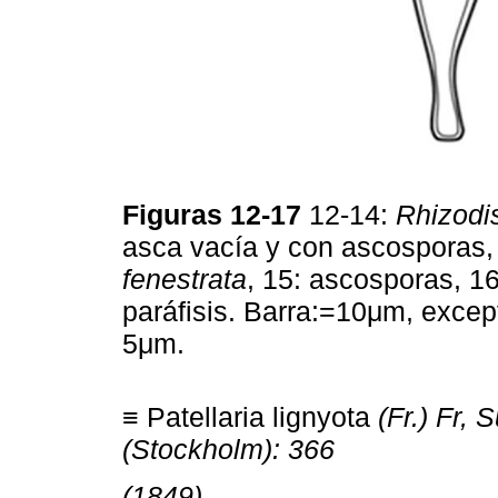
Figuras 12-17
12-14:
Rhizodis
asca vacía y con ascosporas, 
fenestrata
, 15: ascosporas, 1
paráfisis. Barra:=10μm, except
5μm.
≡ Patellaria lignyota
(Fr.) Fr,
(Stockholm): 366
(1849)