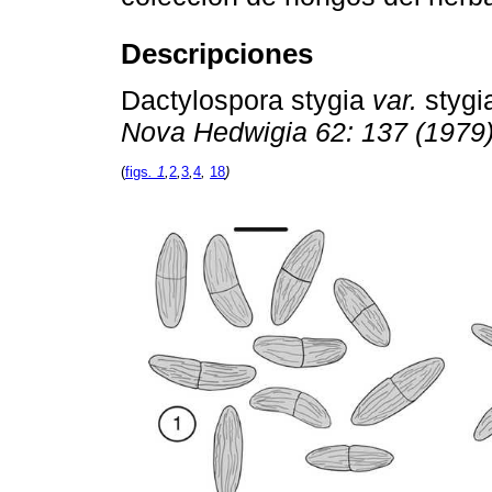
Descripciones
Dactylospora stygia
var.
stygi
Nova Hedwigia 62: 137 (1979
(
figs
. 1
,
2
,
3
,
4
,
18
)