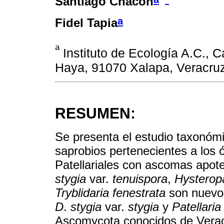
Santiago Chacón
a
Fidel Tapia
a
Instituto de Ecología A.C., C
Haya, 91070 Xalapa, Veracru
RESUMEN:
Se presenta el estudio taxonóm
saprobios pertenecientes a los 
Patellariales con ascomas apot
stygia
var.
tenuispora
,
Hysteropa
Tryblidaria fenestrata
son nuevos
D
.
stygia
var.
stygia
y
Patellaria
Ascomycota conocidos de Veracr