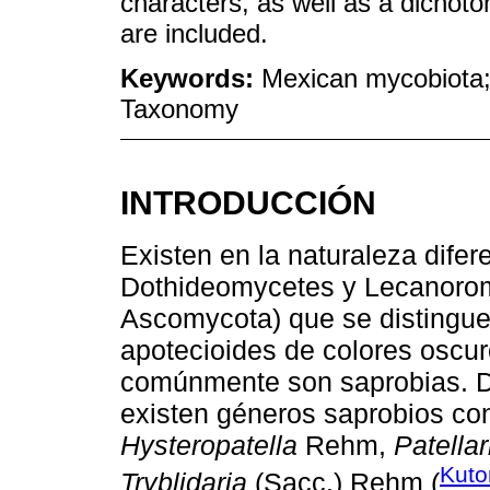
characters, as well as a dichoto
are included.
Keywords:
Mexican mycobiota;
Taxonomy
INTRODUCCIÓN
Existen en la naturaleza difer
Dothideomycetes y Lecanorom
Ascomycota) que se distinguen
apotecioides de colores oscur
comúnmente son saprobias. D
existen géneros saprobios co
Hysteropatella
Rehm,
Patellar
Kuto
Tryblidaria
(Sacc.) Rehm (