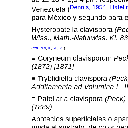
Dennis, 1954
Hafell
Venezuela (
;
para México y segundo para e
Hysteropatella clavispora
(Pec
Wiss., Math.-Naturwiss. Kl. 83:
(
figs. 8
,
9
,
10
,
20
,
21
)
≡ Coryneum clavisporum
Peck
(1872) [1871]
≡ Tryblidiella clavispora
(Peck
Additamenta ad Volumina I - I
≡ Patellaria clavispora
(Peck)
(1889)
Apotecios superficiales o ap
unida al sustrato, de color ne