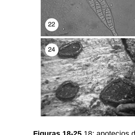
Figuras 18-25
18: apotecios 