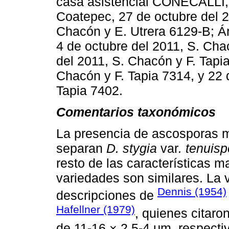
casa asistencial CONECALLI, 
Coatepec, 27 de octubre del 2
Chacón y E. Utrera 6129-B; Ár
4 de octubre del 2011, S. Cha
del 2011, S. Chacón y F. Tapi
Chacón y F. Tapia 7314, y 22 
Tapia 7402.
Comentarios taxonómicos
La presencia de ascosporas má
separan
D. stygia
var
. tenuisp
resto de las características 
variedades son similares. La 
Dennis (1954)
descripciones de
Hafellner (1979)
, quienes citar
de 11-16 × 2,5-4 μm, respecti