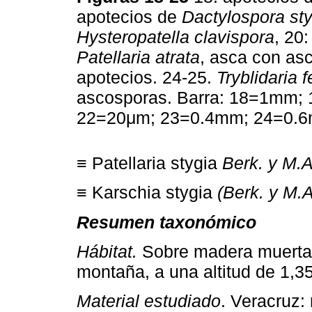
apotecios de
Dactylospora sty
Hysteropatella clavispora
, 20
Patellaria atrata
, asca con as
apotecios. 24-25.
Tryblidaria 
ascosporas. Barra: 18=1mm;
22=20μm; 23=0.4mm; 24=0.
≡ Patellaria stygia
Berk. y M.A.
≡ Karschia stygia
(Berk. y M.
Resumen taxonómico
Hábitat.
Sobre madera muerta 
montaña, a una altitud de 1,
Material estudiado
. Veracruz: