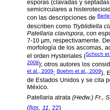
esporas (clavadas y septadas)
semicirculares a histerotecio
Berle
con las descripciones de
describen como
Tryblidiella c
Patellaria clavispora
, con esp
7-10 μm, respectivamente. Deb
morfología de los ascomas, 
Schoch et 
el orden Hysteriales (
2008
); otros autores los consi
et al., 2009
Boehm et al., 2009
;
). 
de Estados Unidos y se cita p
México.
Patellaria atrata
(Hedw.) Fr., 
(
figs. 11
,
22
)