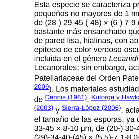
Esta especie se caracteriza p
pequeños no mayores de 1 mm
de (28-) 29-45 (-48) × (6-) 7-
bastante más ensanchado que e
de pared lisa, hialinas, con a
epitecio de color verdoso-osc
incluida en el género
Lecanid
Lecanorales; sin embargo, act
Patellariaceae del Orden Patel
2009
). Los materiales estudia
Dennis (1981)
Kutorga y Hawk
de
,
(2003)
Sierra-López (2006)
y
, acl
el tamaño de las esporas, ya 
33-45 × 8-10 μm, de (20-) 30-4
(29)-34-40-(45) × (5.5)-7.1-8.