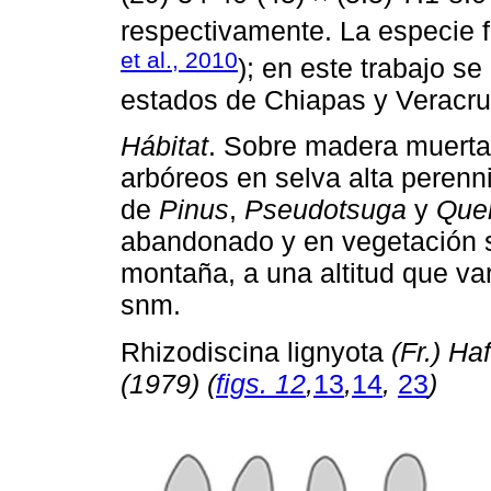
respectivamente. La especie f
et al., 2010
); en este trabajo se
estados de Chiapas y Veracru
Hábitat
. Sobre madera muerta 
arbóreos en selva alta perenn
de
Pinus
,
Pseudotsuga
y
Que
abandonado y en vegetación 
montaña, a una altitud que va
snm.
Rhizodiscina lignyota
(Fr.) Ha
(1979) (
figs. 12
,
13
,
14
,
23
)