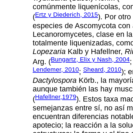
comúnmente liquenícolas, c
Ertz y Diederich, 2015
(
). Por otr
especies de Ascomycota con a
Lecanoromycetes, clase en la
totalmente liquenizadas, com
Lopezaria
Kalb y Hafellner,
Ri
Bungartz, Elix y Nash, 2004
Arg. (
Lendemer, 2010
Sheard, 2010
;
); 
Dactylospora
Körb., la mayorí
aunque también las hay muscí
Hafellner,1979
(
). Estos taxa m
semejanzas entre sí, no así 
encuentran diferencias notabl
apotecio; la reacción a la sol