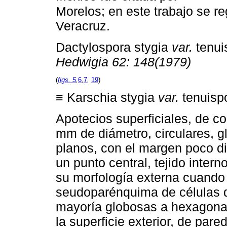
Morelos; en este trabajo se re
Veracruz.
Dactylospora stygia
var.
tenui
Hedwigia 62: 148(1979)
(
figs. 5
,
6
,
7
,
19
)
≡ Karschia stygia
var.
tenuisp
Apotecios superficiales, de col
mm de diámetro, circulares, 
planos, con el margen poco di
un punto central, tejido inte
su morfología externa cuando
seudoparénquima de células d
mayoría globosas a hexagonal
la superficie exterior, de pare