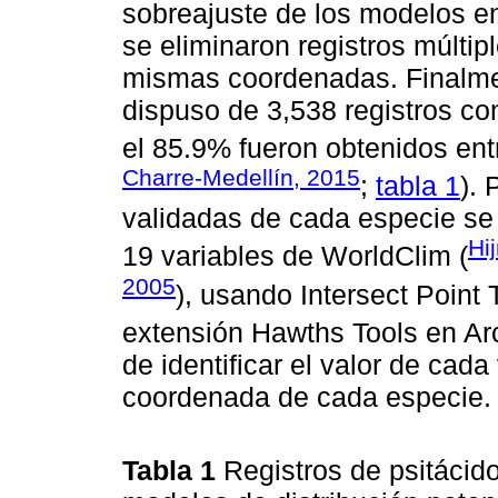
sobreajuste de los modelos e
se eliminaron registros múlti
mismas coordenadas. Finalmen
dispuso de 3,538 registros co
el 85.9% fueron obtenidos ent
Charre-Medellín, 2015
;
tabla 1
). 
validadas de cada especie se 
Hi
19 variables de WorldClim (
2005
), usando Intersect Point 
extensión Hawths Tools en Arc
de identificar el valor de cad
coordenada de cada especie.
Tabla 1
Registros de psitácid