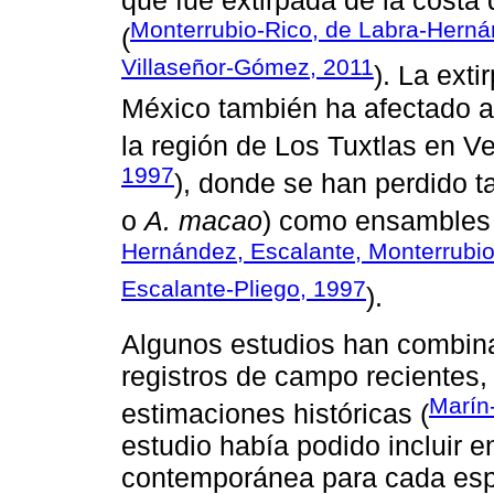
que fue extirpada de la cost
Monterrubio-Rico, de Labra-Herná
(
Villaseñor-Gómez, 2011
). La ext
México también ha afectado 
la región de Los Tuxtlas en Ve
1997
), donde se han perdido t
o
A. macao
) como ensambles 
Hernández, Escalante, Monterrubio
Escalante-Pliego, 1997
).
Algunos estudios han combin
registros de campo recientes
Marín-
estimaciones históricas (
estudio había podido incluir e
contemporánea para cada espe