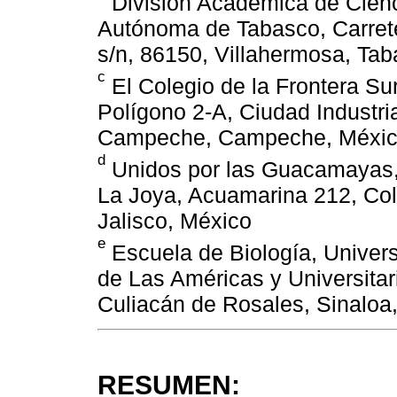
División Académica de Cienc
Autónoma de Tabasco, Carret
s/n, 86150, Villahermosa, Ta
c
El Colegio de la Frontera S
Polígono 2-A, Ciudad Industr
Campeche, Campeche, Méxi
d
Unidos por las Guacamayas, 
La Joya, Acuamarina 212, Col.
Jalisco, México
e
Escuela de Biología, Univer
de Las Américas y Universitari
Culiacán de Rosales, Sinaloa
RESUMEN: