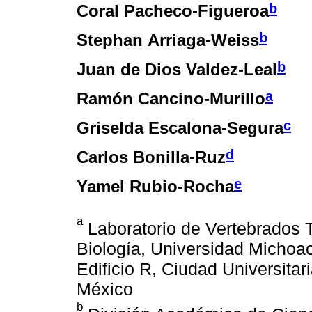
b
Coral Pacheco-Figueroa
b
Stephan Arriaga-Weiss
b
Juan de Dios Valdez-Leal
a
Ramón Cancino-Murillo
c
Griselda Escalona-Segura
d
Carlos Bonilla-Ruz
e
Yamel Rubio-Rocha
a
Laboratorio de Vertebrados Te
Biología, Universidad Michoa
Edificio R, Ciudad Universitar
México
b