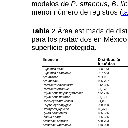
modelos de
P
.
strennus
,
B
.
li
menor número de registros (
t
Tabla 2
Área estimada de dist
para los psitácidos en México 
superficie protegida.
Especie
Distribución
histórica
Eupsittula nana
380,873
Eupsittula canicularis
367,433
Ara militaris
464,161
Ara macao
105,797
Psittacara holochlorus
312,285
Psittacara strenuus
24,173
Rhynchopsitta pachyrhyncha
472,745
Rhynchopsitta terrisi
94,424
Bolborhynchus lineola
61,092
Forpus cyanopygius
208,109
Brotogeris jugularis
18,374
Pyrilia haematotis
185,935
Pionus senilis
365,235
Amazona albifrons
438,793
Amazona xantholora
149,298