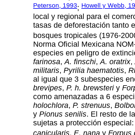
Peterson, 1993
Howell y Webb, 1
;
local y regional para el come
tasas de deforestación tanto
bosques tropicales (1976-2000
Norma Oficial Mexicana NOM
especies en peligro de extinc
farinosa
,
A. finschi
,
A. oratrix
,
militaris
,
Pyrilia haematotis
,
R
al igual que 3 subespecies e
brevipes
,
P. h. brewsteri
y
For
como amenazadas a 6 espec
holochlora
,
P. strenuus
,
Bolbo
y
Pionus senilis
. El resto de
sujetas a protección especial
canicularis
,
E. nana
y
Forpus 