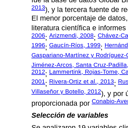
2013
), y la tercera fuente de 
El menor porcentaje de datos,
literatura científica e informes
2006
Arizmendi, 2008
Chávez-Cas
;
;
1996
Gaucín-Ríos, 1999
Hernánde
;
;
Gaspariano-Martínez y Rodríguez-
Jiménez-Arcos, Santa Cruz-Padilla
2012
Lammertink, Rojas-Tome, Cas
;
2001
Rivera-Ortiz et al., 2013
Rus
;
;
Villaseñor y Botello, 2012
), y por
Conabio-Ave
proporcionada por
Selección de variables
Se analizaron 19 variables cl