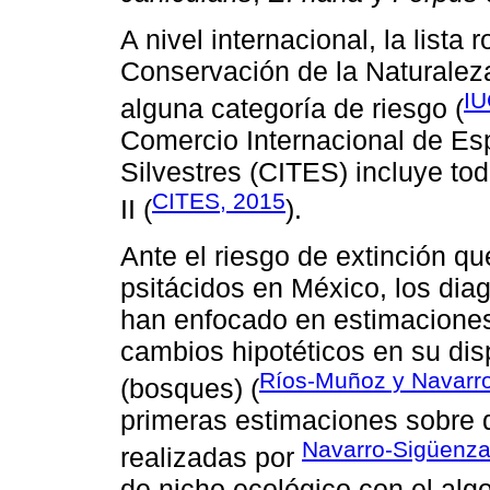
A nivel internacional, la lista 
Conservación de la Naturalez
IU
alguna categoría de riesgo (
Comercio Internacional de E
Silvestres (CITES) incluye to
CITES, 2015
II (
).
Ante el riesgo de extinción q
psitácidos en México, los dia
han enfocado en estimaciones 
cambios hipotéticos en su disp
Ríos-Muñoz y Navarr
(bosques) (
primeras estimaciones sobre d
Navarro-Sigüenza
realizadas por
de nicho ecológico con el alg