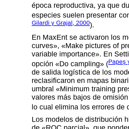
época reproductiva, ya que du
especies suelen presentar co
Gilardi y Grajal, 2000
).
En MaxEnt se activaron los m
curves», «Make pictures of pr
variable importance». En Sett
Papeş 
opción «Do campling» (
de salida logística de los mo
reclasificaron en mapas binar
umbral «Minimum training pre
valores más bajos de omisión 
lo cual elimina los errores de 
Los modelos de distribución h
de «ROC parcial», que ponder