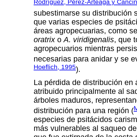
Rodríguez, Pérez-Arteaga y Cancin
subestimarse su distribución s
que varias especies de psitác
áreas agropecuarias, como s
oratrix
o
A. viridigenalis
, que 
agropecuarios mientras persis
necesarias para anidar y se ev
Hoeflich, 1995
).
La pérdida de distribución en 
atribuido principalmente al sa
árboles maduros, representan
M
distribución para una región (
especies de psitácidos caris
más vulnerables al saqueo d