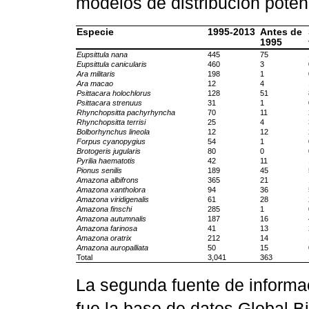
modelos de distribución poten
Especie
1995-2013
Antes de
1995
Eupsittula nana
445
75
Eupsittula canicularis
460
3
Ara militaris
198
1
Ara macao
12
4
Psittacara holochlorus
128
51
Psittacara strenuus
31
1
Rhynchopsitta pachyrhyncha
70
11
Rhynchopsitta terrisi
25
4
Bolborhynchus lineola
12
12
Forpus cyanopygius
54
1
Brotogeris jugularis
80
0
Pyrilia haematotis
42
11
Pionus senilis
189
45
Amazona albifrons
365
21
Amazona xantholora
94
36
Amazona viridigenalis
61
28
Amazona finschi
285
1
Amazona autumnalis
187
16
Amazona farinosa
41
13
Amazona oratrix
212
14
Amazona auropalliata
50
15
Total
3,041
363
La segunda fuente de informac
fue la base de datos Global Bio