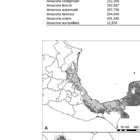
Amazona viridigenalis
222,266
Amazona finschi
332,597
Amazona autumnalis
297,730
Amazona farinosa
254,640
Amazona oratrix
291,345
Amazona auropalliata
12,833