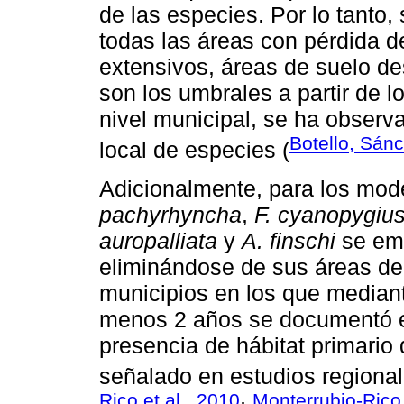
de las especies. Por lo tanto,
todas las áreas con pérdida 
extensivos, áreas de suelo de
son los umbrales a partir de l
nivel municipal, se ha observ
Botello, Sán
local de especies (
Adicionalmente, para los mo
pachyrhyncha
,
F. cyanopygiu
auropalliata
y
A. finschi
se emp
eliminándose de sus áreas de 
municipios en los que median
menos 2 años se documentó ex
presencia de hábitat primario
señalado en estudios regional
Rico et al., 2010
Monterrubio-Rico