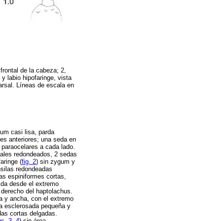
 frontal de la cabeza; 2,
y labio hipofaringe, vista
atarsal. Líneas de escala en
um casi lisa, parda
ales anteriores; una seda en
s paraocelares a cada lado.
erales redondeados, 2 sedas
aringe (
fig. 2
) sin zygum y
nsilas redondeadas
as espiniformes cortas,
ida desde el extremo
o derecho del haptolachus.
ta y ancha, con el extremo
ca esclerosada pequeña y
das cortas delgadas.
gs. 3
,
4
) sin área