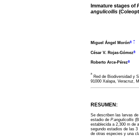
Immature stages of
angulicollis
(Coleopt
a
*
Miguel Ángel Morón
a
César V. Rojas-Gómez
a
Roberto Arce-Pérez
a
Red de Biodiversidad y Si
91000 Xalapa, Veracruz, 
RESUMEN:
Se describen las larvas de
estadio de
P.angulicollis
(B
establecida a 2,300 m de a
segundo estadios de las 3 
de otras especies y una cla