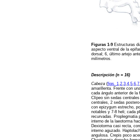
Figuras 1-9
Estructuras di
aspecto ventral de la epifa
dorsal; 6, último artejo ant
milímetros.
Descripción (n = 16)
Cabeza
(
figs. 1
,
2
,
3
,
4
,
5
,
6
,
7
amarillenta. Frente con una
cada ángulo anterior de la
Clípeo sin sedas centrales
centrales, 2 sedas postero
con epizygum estrecho, po
notables y 7-8 heli; cada
recurvadas. Proplegmatia 
interno de la laeotorma ha
Dexiotorma casi recta, con
interno aguzado. Haptolac
angulosa. Crepis poco ace
Chaetoparia derecha forma