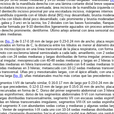
 incisiva de la mandíbula derecha con una lámina cortante distal breve separad
escotadura incisiva poco acentuada; área incisiva de la mandíbula izquierda c
dientecillo incisivo proximal por una escotadura incisiva; márgenes interno
mandíbula izquierda con el lóbulo distal (M1) muy desarrollado; brustia mode
cha con lóbulo distal poco desarrollado; calx prominente y brustia moderada
 galea y 3 unci en la lacinia, los 2 distales con las bases fusionadas, flanqu
axilar formada por 9-10 dientecillos ligeramente aguzados sin proceso anterio
o derecho prominente, dentiforme. Último artejo antenal con área sensorial ov
rales medianas.
ios (
fig. 7
) de 0.17-0.18 mm de largo por 0.23-0.24 mm de ancho; placa respira
rvados en forma de C, la distancia entre los lóbulos es menor al diámetro dor
s microscópicos en una línea transversal de la placa respiratoria, con forma 
noto con escleroma lateral semiovalado a cada lado, amarillento, con 2 seda
cudo con 24 sedas medianas y largas distribuidas de forma irregular; proesc
rsal irregular; mesoprescudo con 40-48 sedas medianas y largas en 2 hileras tr
s medianas en hilera transversal; mesoescutelo con 6-8 sedas medianas tr
das medianas en 3 hileras; metaescudo con 10-12 sedas medianas transver
 transversal. Uñas pro y mesotarsales largas, con el ápice afilado, con una s
na larga (
fig. 8
); uñas metatarsales mucho más cortas que las precedentes c
mentos I-VII de tamaño similar, 0.16-0.17 mm de largo por 0.23-0.24 mm de
 que precedentes, 0.12-0.13 mm de largo por 0.15-0.16 mm de ancho; placas
e recurvadas en forma de C. Dorso del primer segmento abdominal con 3 hiler
das espiniformes; dorso de los segmentos abdominales II-VI con numerosas 
argas distribuidas transversalmente, segmento VII con escasas sedas espin
as en hileras transversales irregulares; segmentos VIII-IX sin sedas espini
del segmento X con abundantes sedas cortas y medianas y algunas sedas lar
s. Venter de segmentos I-IX cada uno con 10-14 sedas medianas distribuidas
dinales claramente divergentes hacia el extremo caudal que definen una septula