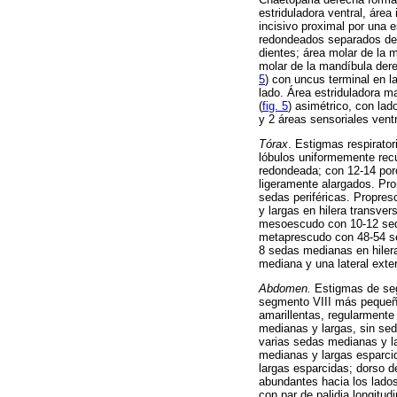
estriduladora ventral, área
incisivo proximal por una 
redondeados separados del 
dientes; área molar de la 
molar de la mandíbula dere
5
) con uncus terminal en la
lado. Área estriduladora m
(
fig. 5
) asimétrico, con lad
y 2 áreas sensoriales vent
Tórax
. Estigmas respirator
lóbulos uniformemente recu
redondeada; con 12-14 poro
ligeramente alargados. Pro
sedas periféricas. Propres
y largas en hilera transve
mesoescudo con 10-12 seda
metaprescudo con 48-54 se
8 sedas medianas en hilera
mediana y una lateral exter
Abdomen.
Estigmas de seg
segmento VIII más pequeño
amarillentas, regularment
medianas y largas, sin se
varias sedas medianas y l
medianas y largas esparcid
largas esparcidas; dorso 
abundantes hacia los lado
con par de palidia longitu