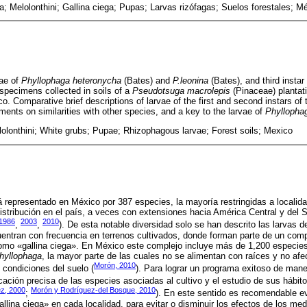
; Melolonthini; Gallina ciega; Pupas; Larvas rizófagas; Suelos forestales; M
pae of
Phyllophaga heteronycha
(Bates) and
P.leonina
(Bates), and third instar
 specimens collected in soils of a
Pseudotsuga macrolepis
(Pinaceae) plantati
. Comparative brief descriptions of larvae of the first and second instars of 
ents on similarities with other species, and a key to the larvae of
Phyllopha
lonthini; White grubs; Pupae; Rhizophagous larvae; Forest soils; Mexico
 representado en México por 387 especies, la mayoría restringidas a localid
istribución en el país, a veces con extensiones hacia América Central y del S
1986
2003
2010
,
,
). De esta notable diversidad solo se han descrito las larvas d
entran con frecuencia en terrenos cultivados, donde forman parte de un com
mo «gallina ciega». En México este complejo incluye más de 1,200 especies
hyllophaga
, la mayor parte de las cuales no se alimentan con raíces y no afec
Morón, 2010
 condiciones del suelo (
). Para lograr un programa exitoso de man
icación precisa de las especies asociadas al cultivo y el estudio de sus hábito
ez, 2000
Morón y Rodríguez-del Bosque, 2010
;
). En este sentido es recomendable e
llina ciega» en cada localidad, para evitar o disminuir los efectos de los med