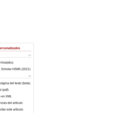
Personalizados
 Analytics
 Scholar H5M5 (
2021
)
ágina del texto (beta)
l (pdf)
lo en XML
cias del artículo
itar este artículo