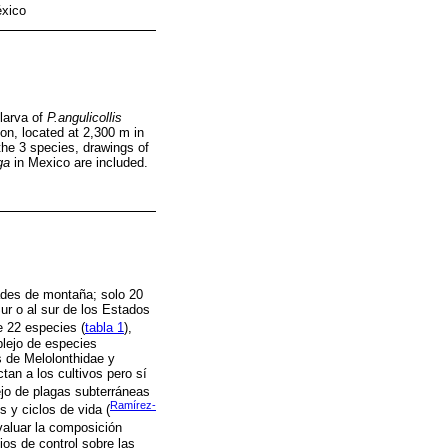
éxico
 larva of
P.angulicollis
on, located at 2,300 m in
the 3 species, drawings of
ga
in Mexico are included.
ades de montaña; solo 20
ur o al sur de los Estados
e 22 especies (
tabla 1
),
plejo de especies
 de Melolonthidae y
tan a los cultivos pero sí
ejo de plagas subterráneas
Ramírez-
s y ciclos de vida (
valuar la composición
ios de control sobre las