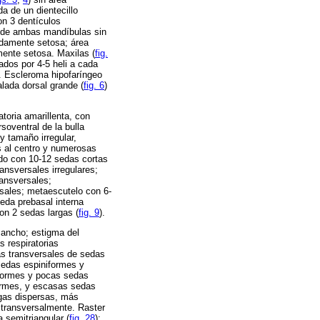
a de un dientecillo
on 3 dentículos
s de ambas mandíbulas sin
radamente setosa; área
mente setosa. Maxilas (
fig.
eados por 4-5 heli a cada
r. Escleroma hipofaríngeo
alada dorsal grande (
fig. 6
)
toria amarillenta, con
soventral de la bulla
y tamaño irregular,
s al centro y numerosas
udo con 10-12 sedas cortas
ansversales irregulares;
ansversales;
sales; metaescutelo con 6-
eda prebasal interna
on 2 sedas largas (
fig. 9
).
 ancho; estigma del
 respiratorias
as transversales de sedas
sedas espiniformes y
iformes y pocas sedas
formes, y escasas sedas
gas dispersas, más
 transversalmente. Raster
 semitriangular (
fig. 28
);