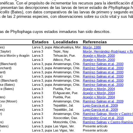
néficas. Con el propósito de incrementar los recursos para la identificación d
 presentan las descripciones de las larvas de tercer estadio de
Phyllophaga h
collis
(Bates), con datos comparativos de las larvas de primero y segundo es
 de las 2 primeras especies, con observaciones sobre su ciclo vital y sus há
s de Phyllophaga cuyos estados inmaduros han sido descritos.
Estados
Localidades
Referencias
es)
Larva 3, pupa
Atlacahualoya, Mor.
Morón, 1986
Saylor)
Larva 3
Tepic, Nay.
Morón, Hernández-Rodríguez y R
teca
Morón y Aragón
Larva 3
Tehuacán, Pue.
Aragón y Morón, 2000
Larva 3
Atlixco, Pue.
Aragón y Morón, 2000
(Blanchard)
Larva 3, pupa
Amatenango, Chis.
Ramírez-Salinas et al., 2000
anchard)
Larva 3, pupa
Amatenango, Chis.
Ramírez-Salinas et al., 2000
ard)
Larva 3, pupa
Amatenango, Chis.
Ramírez-Salinas et al., 2000
s)
Larva 3, pupa
Amatenango, Chis.
Ramírez-Salinas et al., 2000
(Blanchard)
Larva 3, pupa
Amatenango, Chis.
Ramírez-Salinas et al., 2000
osa
(Bates)
Larva 3, pupa
Amatenango, Chis.
Ramírez-Salinas et al., 2000
ra
(Bates)
Larva 3
Puebla, Pue.
Aragón y Morón, 2004
Larva 3
El Aguacate, Pue.
Aragón y Morón, 2004
tes)
Larva 3
Puebla, Pue.
Aragón y Morón, 2004
acea
(Moser)
Larva 3
Amatenango, Chis.
Ramírez-Salinas et al., 2009
)
Larva 3
Tepatitlán, Jal.
Lugo-García et al., 2009
es)
Larva 3
Tepatitlán, Jal.
Lugo-García et al., 2009
r)
Larva 3
Amatenango, Chis
Ramírez-Salinas, Morón y Castro-
Larva 3
Xoxocotlan, Oax.
Hernández-Cruz et al., 2016
es)
Larva 3
Motozintla, Chis.
Ramírez-Salinas y Castro-Ramíre
Bates)
Larva 3, pupa
Las Vigas, Ver.
Presente artículo
)
Larva 3, pupa
Las Vigas, Ver.
Presente artículo