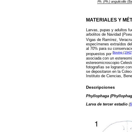
Ph. (Ph.) angulicollis
(Ba
MATERIALES Y MÉ
Larvas, pupas y adultos fu
arbolitos de Navidad (
Pseu
Vigas de Ramírez, Veracruz
especímenes extraídos del
al 70% para su conservació
Boving (1942
propuestos por
asociada con un estereom
estereomicroscopio Celestr
fotografías se lograron c
se depositaron en la Cole
Instituto de Ciencias, Be
Descripciones
Phyllophaga (Phyllophag
Larva de tercer estadio
(
f