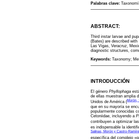
Palabras clave:
Taxonomía
ABSTRACT:
Third instar larvae and pu
(Bates) are described with
Las Vigas, Veracruz, Mexico
diagnostic structures, comm
Keywords:
Taxonomy; Melo
INTRODUCCIÓN
El género
Phyllophaga
está
de ellas muestran amplia d
Morón, 
Unidos de América (
que en su mayoría se encu
popularmente conocidas co
Cetoniidae, incluyendo a
P
contribuyen a optimizar las
es indispensable la identif
Salinas, Morón y Castro-Ramír
específica del complejo «ga