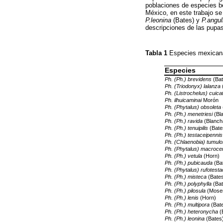
poblaciones de especies be
México, en este trabajo se
P.leonina
(Bates) y
P.anguli
descripciones de las pupas
Tabla 1
Especies mexicana
Especies
Ph. (Ph.) brevidens
(Bat
Ph. (Triodonyx) lalanza
(
Ph. (Listrochelus) cuica
Ph. ilhuicaminai
Morón
Ph. (Phytalus) obsoleta
Ph. (Ph.) menetriesi
(Bl
Ph. (Ph.) ravida
(Blanch
Ph. (Ph.) tenuipilis
(Bate
Ph. (Ph.) testaceipennis
Ph. (Chlaenobia) tumul
Ph. (Phytalus) macroce
Ph. (Ph.) vetula
(Horn)
Ph. (Ph.) pubicauda
(Ba
Ph. (Phytalus) rufotest
Ph. (Ph.) misteca
(Bates
Ph. (Ph.) polyphylla
(Bat
Ph. (Ph.) pilosula
(Mose
Ph. (Ph.) lenis
(Horn)
Ph. (Ph.) multipora
(Bat
Ph. (Ph.) heteronycha
(
Ph. (Ph.) leonina
(Bates