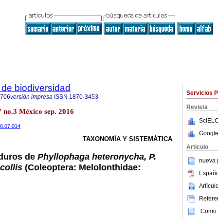
de biodiversidad
Servicios 
8706
versión impresa
ISSN
1870-3453
Revista
7 no.3 México sep. 2016
SciELO
16.07.014
Google
TAXONOMÍA Y SISTEMÁTICA
Articulo
duros de
Phyllophaga heteronycha, P.
nueva p
collis
(Coleoptera: Melolonthidae:
Españo
Artícu
Referen
Como c