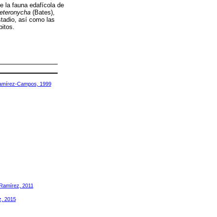
e la fauna edafícola de
eteronycha
(Bates),
tadio, así como las
bitos.
amírez-Campos, 1999
Ramírez, 2011
z, 2015