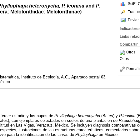
SciELO
Phyllophaga heteronycha, P. leonina
and
P.
era: Melolonthidae: Melolonthinae)
Traduc
Enviar 
Indicadore
Links rela
Compartir
Otros
Otros
Permali
stemática, Instituto de Ecología, A.C., Apartado postal 63,
México
 tercer estadio y las pupas de
Phyllophaga heteronycha
(Bates) y
P.leonina
(B
ates), con ejemplares colectados en suelos de una plantación de
Pseudotsug
ltitud en Las Vigas, Veracruz, México. Se incluyen diagnosis comparativas de
especies, ilustraciones de las estructuras características, comentarios sobre 
ve para la identificación de las larvas de
Phyllophaga
en México.