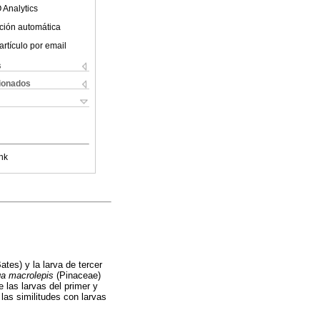
 Analytics
ción automática
artículo por email
s
cionados
nk
ates) y la larva de tercer
a macrolepis
(Pinaceae)
 las larvas del primer y
las similitudes con larvas