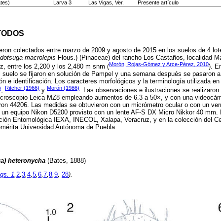
tes)
Larva 3
Las Vigas, Ver.
Presente artículo
TODOS
eron colectados entre marzo de 2009 y agosto de 2015 en los suelos de 4 lot
dotsuga macrolepis
Flous.) (Pinaceae) del rancho Los Castaños, localidad Ma
Morón, Rojas-Gómez y Arce-Pérez, 2010
, entre los 2,200 y los 2,480 m snm (
). E
 suelo se fijaron en solución de Pampel y una semana después se pasaron a
n e identificación. Los caracteres morfológicos y la terminología utilizada en
)
Ritcher (1966)
Morón (1986)
,
y
. Las observaciones e ilustraciones se realizaro
icroscopio Leica MZ8 empleando aumentos de 6.3 a 50×, y con una videocám
on 44206. Las medidas se obtuvieron con un micrómetro ocular o con un vern
on un equipo Nikon D5200 provisto con un lente AF-S DX Micro Nikkor 40 mm.
cción Entomológica IEXA, INECOL, Xalapa, Veracruz, y en la colección del Ce
nemérita Universidad Autónoma de Puebla.
a) heteronycha
(Bates, 1888)
igs. 1
,
2
,
3
,
4
,
5
,
6
,
7
,
8
,
9
,
28
).