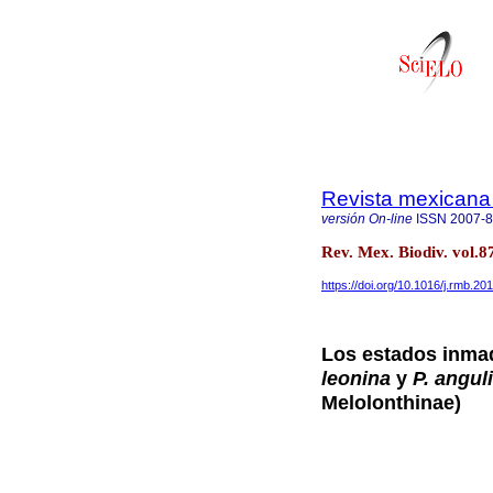
Revista mexicana 
versión On-line
ISSN
2007-
Rev. Mex. Biodiv. vol.8
https://doi.org/10.1016/j.rmb.20
Los estados inma
leonina
y
P. anguli
Melolonthinae)