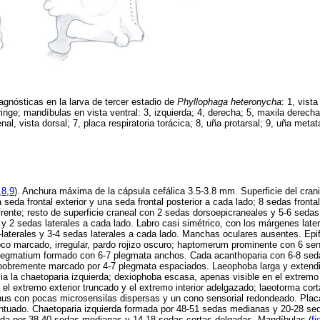
agnósticas en la larva de tercer estadio de
Phyllophaga heteronycha
: 1, vista
ringe; mandíbulas en vista ventral: 3, izquierda; 4, derecha; 5, maxila derecha 
enal, vista dorsal; 7, placa respiratoria torácica; 8, uña protarsal; 9, uña met
,
8
,
9
). Anchura máxima de la cápsula cefálica 3.5-3.8 mm. Superficie del crani
 seda frontal exterior y una seda frontal posterior a cada lado; 8 sedas front
 frente; resto de superficie craneal con 2 sedas dorsoepicraneales y 5-6 seda
 y 2 sedas laterales a cada lado. Labro casi simétrico, con los márgenes lat
-laterales y 3-4 sedas laterales a cada lado. Manchas oculares ausentes. Epif
co marcado, irregular, pardo rojizo oscuro; haptomerum prominente con 6 se
 plegmatium formado con 6-7 plegmata anchos. Cada acanthoparia con 6-8 sed
pobremente marcado por 4-7 plegmata espaciados. Laeophoba larga y extend
cia la chaetoparia izquierda; dexiophoba escasa, apenas visible en el extrem
 el extremo exterior truncado y el extremo interior adelgazado; laeotorma cor
hus con pocas microsensilas dispersas y un cono sensorial redondeado. Pla
ntuado. Chaetoparia izquierda formada por 48-51 sedas medianas y 20-28 se
da por 38-40 sedas medianas y 14-18 sedas cortas delgadas. Mandíbulas (
fi