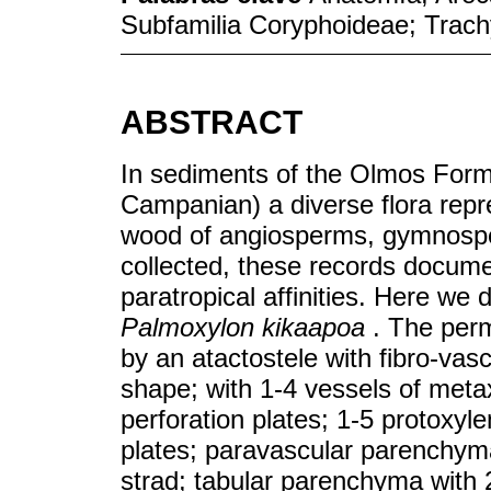
Subfamilia Coryphoideae; Trac
ABSTRACT
In sediments of the Olmos Form
Campanian) a diverse flora repre
wood of angiosperms, gymnospe
collected, these records docume
paratropical affinities. Here we
Palmoxylon kikaapoa
. The perm
by an atactostele with fibro-vas
shape; with 1-4 vessels of meta
perforation plates; 1-5 protoxyl
plates; paravascular parenchy
strad; tabular parenchyma with 2