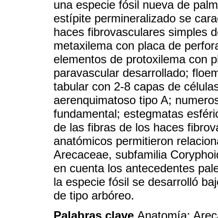
una especie fósil nueva de pal
estípite permineralizado se cara
haces fibrovasculares simples d
metaxilema con placa de perfora
elementos de protoxilema con p
paravascular desarrollado; floe
tabular con 2-8 capas de célula
aerenquimatoso tipo A; numeroso
fundamental; estegmatas esférica
de las fibras de los haces fibro
anatómicos permitieron relacion
Arecaceae, subfamilia Corypho
en cuenta los antecedentes pale
la especie fósil se desarrolló ba
de tipo arbóreo.
Palabras clave
Anatomía; Arec