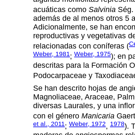
acuáticas como
Salvinia
Ség.
además de al menos otros 5 a
Adicionalmente, se han encon
reproductivas y vegetativas 
Ce
relacionadas con coníferas (
Weber, 1981
Weber, 1975
;
); en p
descritas para la Formación O
Podocarpaceae y Taxodiaceae
Se han descrito hojas de ang
Magnoliaceae, Araceae, Pal
diversas Laurales, y una inf
con el género
Manicaria
Gaert
et al., 2011
Weber, 1972
1978
;
,
).
maderas de angiospermas rel