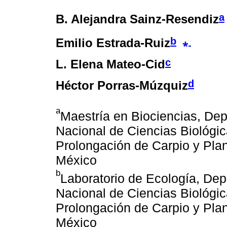
a
B. Alejandra Sainz-Resendiz
b
⁎
Emilio Estrada-Ruiz
c
L. Elena Mateo-Cid
d
Héctor Porras-Múzquiz
a
Maestría en Biociencias, De
Nacional de Ciencias Biológica
Prolongación de Carpio y Plan
México
b
Laboratorio de Ecología, De
Nacional de Ciencias Biológica
Prolongación de Carpio y Plan
México