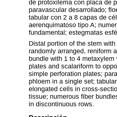
de protoxilema con placa de 
paravascular desarrollado; fl
tabular con 2 a 8 capas de cé
aerenquimatoso tipo A; numero
fundamental; estegmatas esfér
Distal portion of the stem wit
randomly arranged, reniform 
bundle with 1 to 4 metaxylem v
plates and scalariform to oppos
simple perforation plates; p
phloem in a single set; tabula
elongated cells in cross-sect
tissue; numerous fiber bundle
in discontinuous rows.