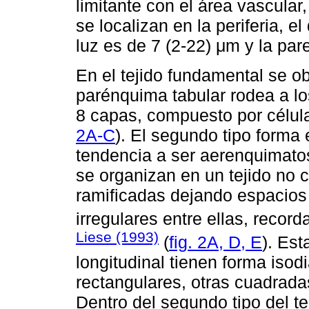
limitante con el área vascula
se localizan en la periferia, e
luz es de 7 (2-22) μm y la par
En el tejido fundamental se ob
parénquima tabular rodea a lo
8 capas, compuesto por célul
2A-C
). El segundo tipo forma 
tendencia a ser aerenquimatos
se organizan en un tejido no 
ramificadas dejando espacios
irregulares entre ellas, record
Liese (1993)
(
fig. 2A, D, E
). Es
longitudinal tienen forma iso
rectangulares, otras cuadrada
Dentro del segundo tipo del t