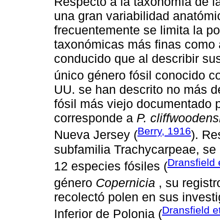
Respecto a la taxonomía de la
una gran variabilidad anatómi
frecuentemente se limita la pos
taxonómicas más finas como a 
conducido que al describir sus
único género fósil conocido 
UU. se han descrito no más de
fósil más viejo documentado 
corresponde a
P. cliffwooden
Berry, 1916
Nueva Jersey (
). Re
subfamilia Trachycarpeae, se
Dransfield 
12 especies fósiles (
género
Copernicia
, su regist
recolectó polen en sus invest
Dransfield e
Inferior de Polonia (