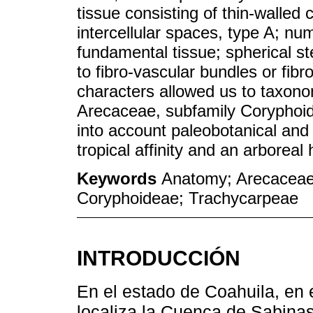
tissue consisting of thin-walled 
intercellular spaces, type A; nu
fundamental tissue; spherical st
to fibro-vascular bundles or fib
characters allowed us to taxonomi
Arecaceae, subfamily Coryphoid
into account paleobotanical and
tropical affinity and an arboreal h
Keywords
Anatomy; Arecaceae
Coryphoideae; Trachycarpeae
INTRODUCCIÓN
En el estado de Coahuila, en
localiza la Cuenca de Sabinas