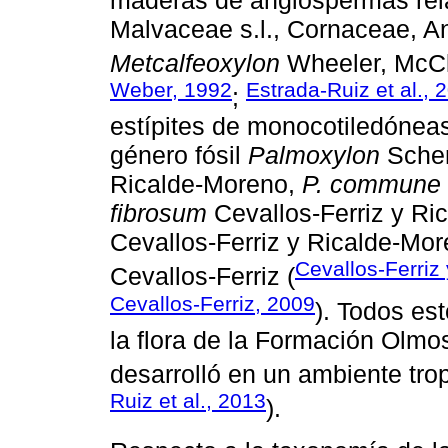
Malvaceae s.l., Cornaceae, A
Metcalfeoxylon
Wheeler, McC
Weber, 1992
Estrada-Ruiz et al., 
;
estípites de monocotiledónea
género fósil
Palmoxylon
Sche
Ricalde-Moreno,
P. commune
fibrosum
Cevallos-Ferriz y R
Cevallos-Ferriz y Ricalde-Mo
Cevallos-Ferriz
Cevallos-Ferriz (
Cevallos-Ferriz, 2009
). Todos es
la flora de la Formación Olmo
desarrolló en un ambiente trop
Ruiz et al., 2013
).