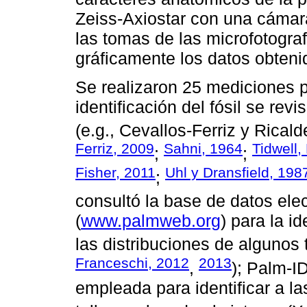
Zeiss-Axiostar con una cámar
las tomas de las microfotograf
gráficamente los datos obteni
Se realizaron 25 mediciones p
identificación del fósil se rev
(e.g., Cevallos-Ferriz y Rica
Ferriz, 2009
Sahni, 1964
Tidwell
;
;
Fisher, 2011
Uhl y Dransfield, 198
;
consultó la base de datos ele
(
www.palmweb.org
) para la i
las distribuciones de algunos 
Franceschi, 2012
2013
,
); Palm-I
empleada para identificar a l