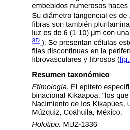
embebidos numerosos haces fi
Su diámetro tangencial es de 
fibras son también plurilamin
luz es de 6 (1-10) μm con una
3D
). Se presentan células e
filas discontinuas en la perife
fibrovasculares y fibrosos (
fig
Resumen taxonómico
Etimología.
El epíteto específ
binacional Kikaapoa, "los que 
Nacimiento de los Kikapúes, 
Múzquiz, Coahuila, México.
Holotipo.
MUZ-1336