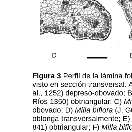
Figura 3
Perfil de la lámina f
visto en sección transversal. 
al., 1252) depreso-obovado; 
Ríos 1350) obtriangular; C)
Mi
obovado; D)
Milla biflora
(J. G
oblonga-transversalmente; E)
841) obtriangular; F)
Milla bifl