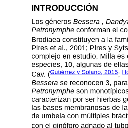
INTRODUCCIÓN
Los géneros
Bessera , Dandya
Petronymphe
conforman el com
Brodiaea constituyen a la fam
Pires et al., 2001; Pires y Sy
complejo en estudio, Milla es
especies, 10, algunas de ella
Gutiérrez y Solano, 2015
H
Cav. (
;
Bessera
se reconocen 3, par
Petronymphe
son monotípicos
caracterizan por ser hierbas g
las bases membranosas de las
de umbela con múltiples brácte
con el ginóforo adnado al tubo