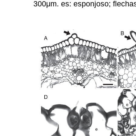
300μm. es: esponjoso; flecha