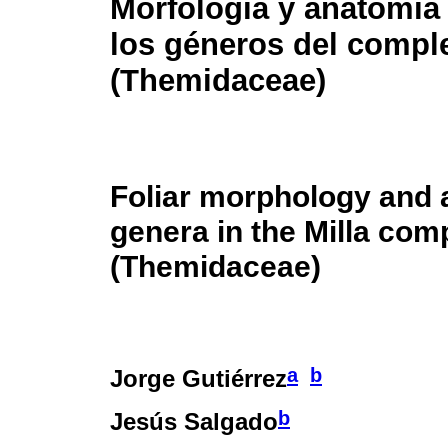
Morfología y anatomía 
los géneros del comple
(Themidaceae)
Foliar morphology and 
genera in the Milla com
(Themidaceae)
a
b
Jorge Gutiérrez
b
Jesús Salgado