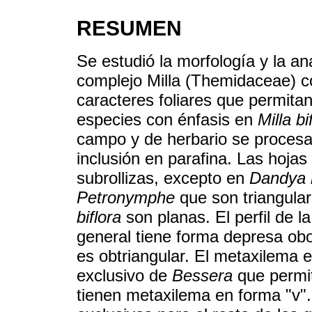
RESUMEN
Se estudió la morfología y la an
complejo Milla (Themidaceae) con
caracteres foliares que permitan
especies con énfasis en
Milla bi
campo y de herbario se procesar
inclusión en parafina. Las hojas 
subrollizas, excepto en
Dandya b
Petronymphe
que son triangula
biflora
son planas. El perfil de la
general tiene forma depresa ob
es obtriangular. El metaxilema 
exclusivo de
Bessera
que permit
tienen metaxilema en forma "v"