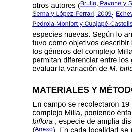
Brullo, Pavone y 
otros autores (
Serna y López-Ferrari, 2009
Echev
;
Pedrola-Monfort y Cuajapé-Castell
especies nuevas. Según lo an
tuvo como objetivos describir 
los géneros del complejo Milla 
permitan diferenciar entre lo
evaluar la variación de
M. bifl
MATERIALES Y MÉTO
En campo se recolectaron 19 
complejo Milla, poniendo énfa
biflora
, especie de amplia dis
Anexo
(
). En cada localidad se 