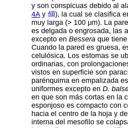
y son conspicuas debido al ala
4B
4A
y
), la cual se clasifica
muy larga (> 100 μm). La pared
es delgada o engrosada, las a
excepto en
Bessera
que tiene
Cuando la pared es gruesa, e
celulósica. Los estomas se ub
ordinarias, con prolongaciones
vistos en superficie son parací
parénquima en empalizada es u
uniformes excepto en
D. bals
en que son más cortas en la c
esponjoso es compacto con c
hacia el centro de la hoja y d
interna del mesofilo se colaps