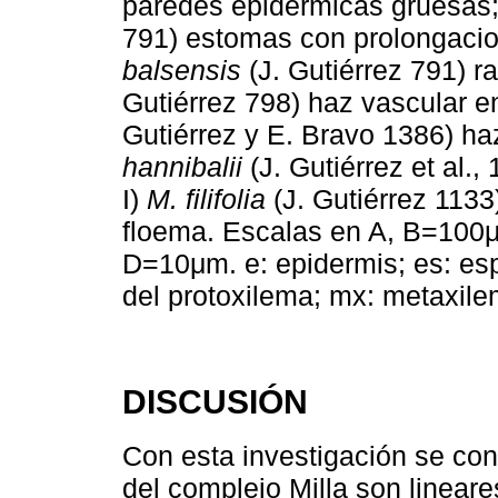
paredes epidérmicas gruesas
791) estomas con prolongacion
balsensis
(J. Gutiérrez 791) ra
Gutiérrez 798) haz vascular e
Gutiérrez y E. Bravo 1386) ha
hannibalii
(J. Gutiérrez et al.,
I)
M. filifolia
(J. Gutiérrez 1133
floema. Escalas en A, B=100μ
D=10μm. e: epidermis; es: espon
del protoxilema; mx: metaxil
DISCUSIÓN
Con esta investigación se con
del complejo Milla son lineare