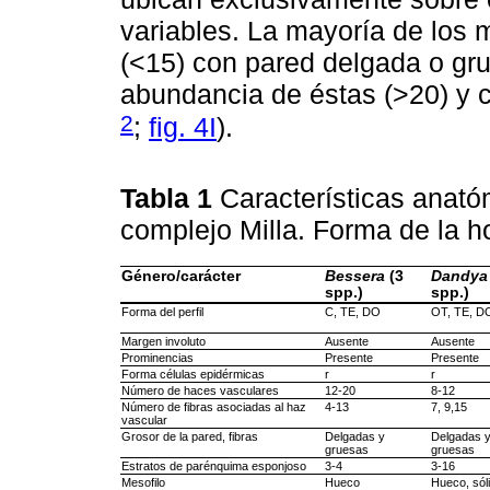
variables. La mayoría de los 
(<15) con pared delgada o gr
abundancia de éstas (>20) y 
2
;
fig. 4I
).
Tabla 1
Características anató
complejo Milla. Forma de la h
Género/carácter
Bessera
(3
Dandya
spp.)
spp.)
Forma del perfil
C, TE, DO
OT, TE, D
Margen involuto
Ausente
Ausente
Prominencias
Presente
Presente
Forma células epidérmicas
r
r
Número de haces vasculares
12-20
8-12
Número de fibras asociadas al haz
4-13
7, 9,15
vascular
Grosor de la pared, fibras
Delgadas y
Delgadas 
gruesas
gruesas
Estratos de parénquima esponjoso
3-4
3-16
Mesofilo
Hueco
Hueco, sól