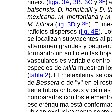
3F
hueco (
figs. 3A, 3B, 3C
y
) 
balsensis, D. hannibalii
y
D. t
mexicana, M. mortoniana
y
M.
3E
M. biflora
(
fig. 3D
y
). El me
rafidios dispersos (
fig. 4E
). L
se localizan subyacentes al 
alternanen grandes y pequeños
formando un anillo en las hojas
vasculares es variable dentro 
especies de
Milla
muestran los
(
tabla 2
). El metaxilema se di
de
Bessera
o de "v" en el rest
tiene tubos cribosos y célu
comparados con los elemento
esclerénquima está conformad
ubican exclusivamente sobre 