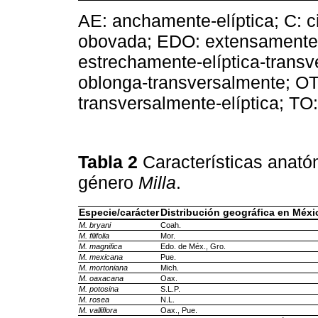
AE: anchamente-elíptica; C: c
obovada; EDO: extensamente
estrechamente-elíptica-trans
oblonga-transversalmente; OT: 
transversalmente-elíptica; TO
Tabla 2
Características anató
género
Milla
.
Especie/carácter
Distribución geográfica en Méxi
M. bryani
Coah.
M. filifolia
Mor.
M. magnifica
Edo. de Méx., Gro.
M. mexicana
Pue.
M. mortoniana
Mich.
M. oaxacana
Oax.
M. potosina
S.L.P.
M. rosea
N.L.
M. valliflora
Oax., Pue.