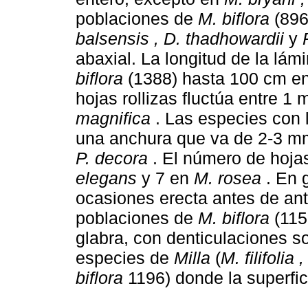
poblaciones de
M. biflora
(896
balsensis , D. thadhowardii
y
abaxial. La longitud de la lá
biflora
(1388) hasta 100 cm e
hojas rollizas fluctúa entre 
magnifica
. Las especies con 
una anchura que va de 2-3 
P. decora
. El número de hojas
elegans
y 7 en
M. rosea
. En g
ocasiones erecta antes de an
poblaciones de
M. biflora
(115
glabra, con denticulaciones s
especies de
Milla
(
M. filifolia
biflora
1196) donde la superfici