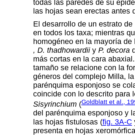
todas las paredes de su epid
las hojas sean erectas antes d
El desarrollo de un estrato 
en todos los taxa; mientras q
homogéneo en la mayoría de 
, D. thadhowardii
y
P. decora
q
más cortas en la cara abaxial
tamaño se relacione con la for
géneros del complejo Milla, l
parénquima esponjoso se cola
coincide con lo descrito para
Goldblatt et al., 1
Sisyrinchium
(
del parénquima esponjoso y la 
las hojas fistulosas (
fig. 3A-C
presenta en hojas xeromórfi