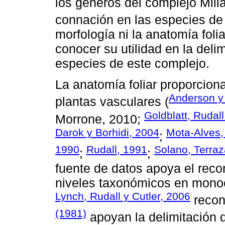
los géneros del complejo Mill
connación en las especies d
morfología ni la anatomía foli
conocer su utilidad en la deli
especies de este complejo.
La anatomía foliar proporciona
Anderson y
plantas vasculares (
Goldblatt, Rudal
Morrone, 2010;
Darok y Borhidi, 2004
Mota-Alves,
;
1990
Rudall, 1991
Solano, Terraz
;
;
fuente de datos apoya el reco
niveles taxonómicos en monoc
Lynch, Rudall y Cutler, 2006
recon
(1981)
apoyan la delimitación 