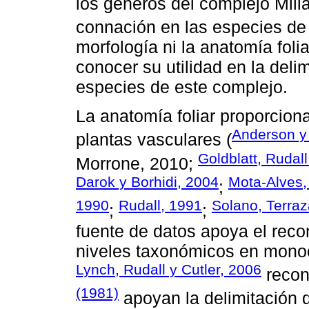
los géneros del complejo Mill
connación en las especies d
morfología ni la anatomía foli
conocer su utilidad en la deli
especies de este complejo.
La anatomía foliar proporciona
Anderson y
plantas vasculares (
Goldblatt, Rudal
Morrone, 2010;
Darok y Borhidi, 2004
Mota-Alves,
;
1990
Rudall, 1991
Solano, Terraz
;
;
fuente de datos apoya el reco
niveles taxonómicos en monoc
Lynch, Rudall y Cutler, 2006
recon
(1981)
apoyan la delimitación 