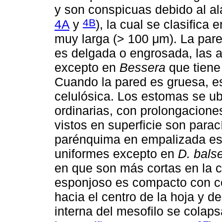
y son conspicuas debido al ala
4B
4A
y
), la cual se clasifica
muy larga (> 100 μm). La pared
es delgada o engrosada, las a
excepto en
Bessera
que tiene
Cuando la pared es gruesa, e
celulósica. Los estomas se ub
ordinarias, con prolongaciones
vistos en superficie son parací
parénquima en empalizada es u
uniformes excepto en
D. bals
en que son más cortas en la c
esponjoso es compacto con c
hacia el centro de la hoja y d
interna del mesofilo se colaps