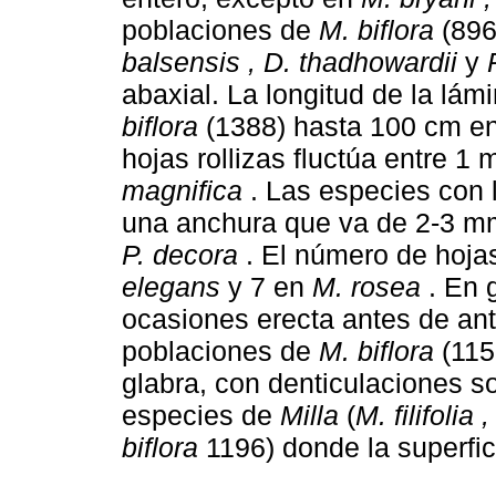
poblaciones de
M. biflora
(896
balsensis , D. thadhowardii
y
abaxial. La longitud de la lá
biflora
(1388) hasta 100 cm e
hojas rollizas fluctúa entre 
magnifica
. Las especies con 
una anchura que va de 2-3 
P. decora
. El número de hojas
elegans
y 7 en
M. rosea
. En g
ocasiones erecta antes de an
poblaciones de
M. biflora
(115
glabra, con denticulaciones s
especies de
Milla
(
M. filifolia
biflora
1196) donde la superfici