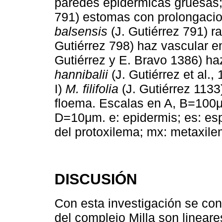
paredes epidérmicas gruesas
791) estomas con prolongacion
balsensis
(J. Gutiérrez 791) ra
Gutiérrez 798) haz vascular e
Gutiérrez y E. Bravo 1386) ha
hannibalii
(J. Gutiérrez et al.,
I)
M. filifolia
(J. Gutiérrez 1133
floema. Escalas en A, B=100μ
D=10μm. e: epidermis; es: espon
del protoxilema; mx: metaxil
DISCUSIÓN
Con esta investigación se con
del complejo Milla son lineare