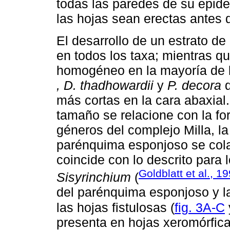
todas las paredes de su epid
las hojas sean erectas antes d
El desarrollo de un estrato 
en todos los taxa; mientras q
homogéneo en la mayoría de 
, D. thadhowardii
y
P. decora
q
más cortas en la cara abaxial
tamaño se relacione con la for
géneros del complejo Milla, l
parénquima esponjoso se cola
coincide con lo descrito para
Goldblatt et al., 1
Sisyrinchium
(
del parénquima esponjoso y la 
las hojas fistulosas (
fig. 3A-C
presenta en hojas xeromórfi