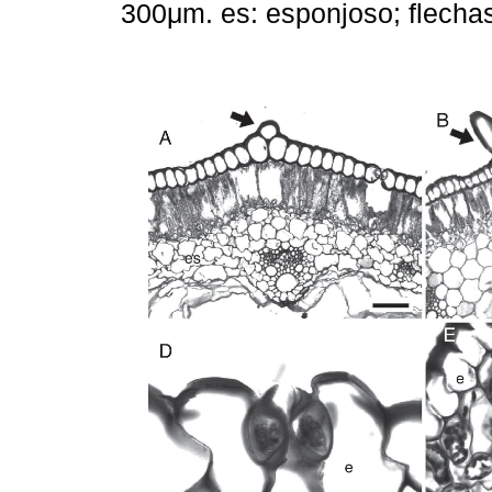
300μm. es: esponjoso; flecha