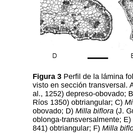
Figura 3
Perfil de la lámina f
visto en sección transversal. 
al., 1252) depreso-obovado; 
Ríos 1350) obtriangular; C)
Mi
obovado; D)
Milla biflora
(J. G
oblonga-transversalmente; E)
841) obtriangular; F)
Milla bifl