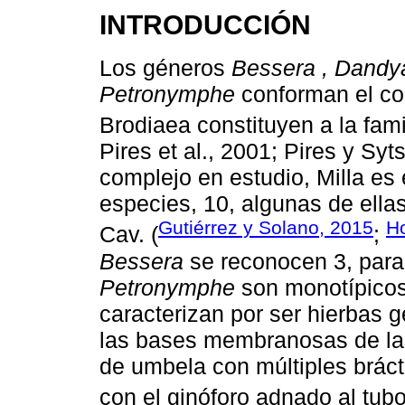
INTRODUCCIÓN
Los géneros
Bessera , Dandya
Petronymphe
conforman el com
Brodiaea constituyen a la fam
Pires et al., 2001; Pires y Sy
complejo en estudio, Milla es
especies, 10, algunas de ella
Gutiérrez y Solano, 2015
H
Cav. (
;
Bessera
se reconocen 3, par
Petronymphe
son monotípicos
caracterizan por ser hierbas g
las bases membranosas de las
de umbela con múltiples brácte
con el ginóforo adnado al tubo