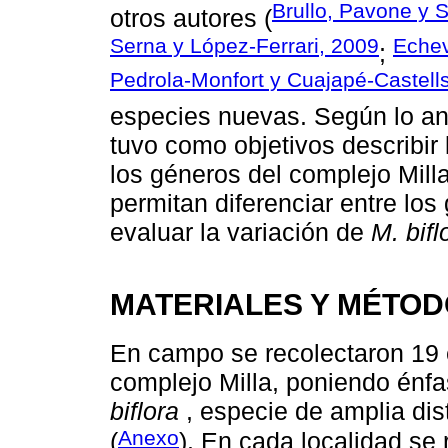
Brullo, Pavone y 
otros autores (
Serna y López-Ferrari, 2009
Echev
;
Pedrola-Monfort y Cuajapé-Castell
especies nuevas. Según lo an
tuvo como objetivos describir 
los géneros del complejo Milla 
permitan diferenciar entre lo
evaluar la variación de
M. bifl
MATERIALES Y MÉTO
En campo se recolectaron 19 
complejo Milla, poniendo énfa
biflora
, especie de amplia dis
Anexo
(
). En cada localidad se 