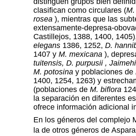
distinguen grupos bien definido
clasifican como circulares (
M. 
rosea
), mientras que las subt
extensamente-depresa-obova
Castillejos, 1388, 1400, 1405)
elegans
1386, 1252,
D. hanniba
1407 y
M. mexicana
), depres
tuitensis, D. purpusii , Jaime
M. potosina
y poblaciones de
1400, 1254, 1263) y estrecha
(poblaciones de
M. biflora
1240
la separación en diferentes es
ofrece información adicional i
En los géneros del complejo Mi
la de otros géneros de Aspara