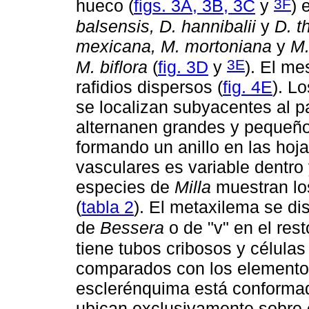
3F
hueco (
figs. 3A, 3B, 3C
y
) 
balsensis, D. hannibalii
y
D. t
mexicana, M. mortoniana
y
M.
3E
M. biflora
(
fig. 3D
y
). El me
rafidios dispersos (
fig. 4E
). L
se localizan subyacentes al 
alternanen grandes y pequeños
formando un anillo en las hojas
vasculares es variable dentro 
especies de
Milla
muestran los
(
tabla 2
). El metaxilema se di
de
Bessera
o de "v" en el rest
tiene tubos cribosos y célu
comparados con los elemento
esclerénquima está conformad
ubican exclusivamente sobre 