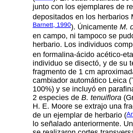
junto con los ejemplares de r
depositados en los herbario
Barnett, 1990
). Únicamente
M. d
en campo, ni tampoco se pudo
herbario. Los individuos comp
en formalina-ácido acético-eta
individuo se disectó, y de su 
fragmento de 1 cm aproximad
cambiador automático Leica (T
100%) y se incluyó en parafin
2 especies de
B. tenuiflora
(Gr
H. E. Moore se extrajo una fra
A
de un ejemplar de herbario (
lo señalado anteriormente. Una
se realizaron cortes transver