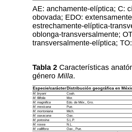
AE: anchamente-elíptica; C: c
obovada; EDO: extensamente
estrechamente-elíptica-trans
oblonga-transversalmente; OT: 
transversalmente-elíptica; TO
Tabla 2
Características anató
género
Milla
.
Especie/carácter
Distribución geográfica en Méxi
M. bryani
Coah.
M. filifolia
Mor.
M. magnifica
Edo. de Méx., Gro.
M. mexicana
Pue.
M. mortoniana
Mich.
M. oaxacana
Oax.
M. potosina
S.L.P.
M. rosea
N.L.
M. valliflora
Oax., Pue.