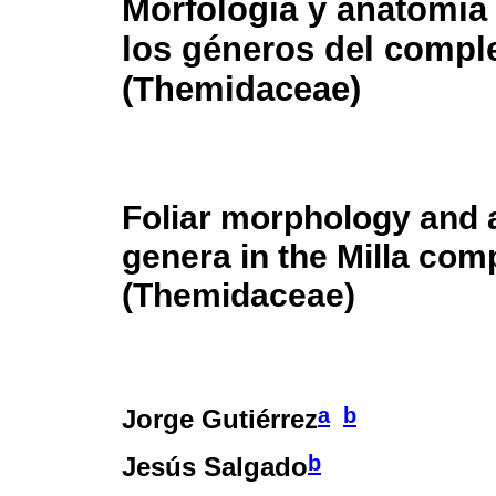
Morfología y anatomía 
los géneros del comple
(Themidaceae)
Foliar morphology and 
genera in the Milla com
(Themidaceae)
a
b
Jorge Gutiérrez
b
Jesús Salgado