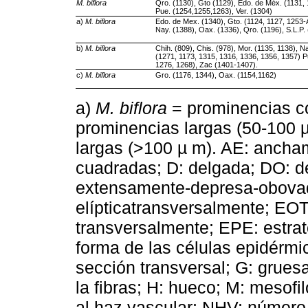
M. biflora
Qro. (1130), Gto (1129), Edo. de Méx. (1131, 
Pue. (1254,1255,1263), Ver. (1304)
a)
M. biflora
Edo. de Mex. (1340), Gto. (1124, 1127, 1253-A
Nay. (1388), Oax. (1336), Qro. (1196), S.L.P.
b)
M. biflora
Chih. (809), Chis. (978), Mor. (1135, 1138), 
(1271, 1173, 1315, 1316, 1336, 1356, 1357) P
1276, 1268), Zac (1401-1407).
c)
M. biflora
Gro. (1176, 1344), Oax. (1154,1162)
a)
M. biflora
= prominencias co
prominencias largas (50-100 µ
largas (>100 µ m). AE: anchame
cuadradas; D: delgada; DO: 
extensamente-depresa-obovad
elípticatransversalmente; EO
transversalmente; EPE: estra
forma de las células epidérmi
sección transversal; G: gruesa
la fibras; H: hueco; M: mesof
al haz vascular; NHV: númer