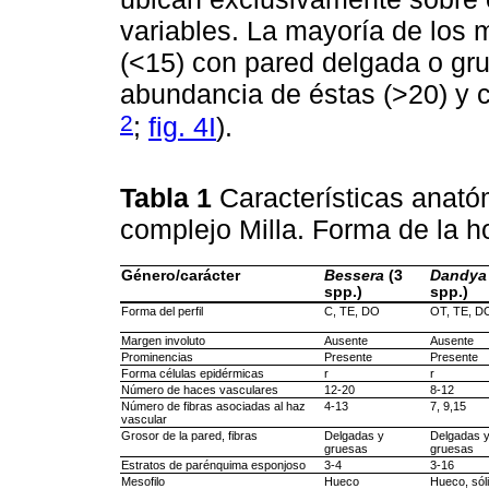
variables. La mayoría de los 
(<15) con pared delgada o gr
abundancia de éstas (>20) y 
2
;
fig. 4I
).
Tabla 1
Características anató
complejo Milla. Forma de la h
Género/carácter
Bessera
(3
Dandya
spp.)
spp.)
Forma del perfil
C, TE, DO
OT, TE, D
Margen involuto
Ausente
Ausente
Prominencias
Presente
Presente
Forma células epidérmicas
r
r
Número de haces vasculares
12-20
8-12
Número de fibras asociadas al haz
4-13
7, 9,15
vascular
Grosor de la pared, fibras
Delgadas y
Delgadas 
gruesas
gruesas
Estratos de parénquima esponjoso
3-4
3-16
Mesofilo
Hueco
Hueco, sól