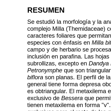
RESUMEN
Se estudió la morfología y la an
complejo Milla (Themidaceae) con
caracteres foliares que permitan
especies con énfasis en
Milla bi
campo y de herbario se procesar
inclusión en parafina. Las hojas 
subrollizas, excepto en
Dandya b
Petronymphe
que son triangula
biflora
son planas. El perfil de la
general tiene forma depresa ob
es obtriangular. El metaxilema 
exclusivo de
Bessera
que permit
tienen metaxilema en forma "v"