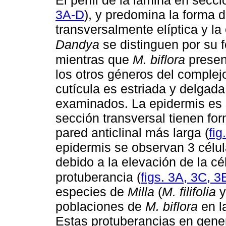
El perfil de la lámina en secci
3A-D
), y predomina la forma 
transversalmente elíptica y la 
Dandya
se distinguen por su f
mientras que
M. biflora
presen
los otros géneros del complejo
cutícula es estriada y delgada
examinados. La epidermis es s
sección transversal tienen fo
pared anticlinal más larga (
fig
epidermis se observan 3 célu
debido a la elevación de la cé
protuberancia (
figs. 3A, 3C, 3
especies de
Milla
(
M. filifolia
poblaciones de
M. biflora
en l
Estas protuberancias en gene