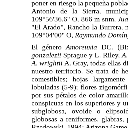
poner en riesgo la pequeña pobla
Antonio de la Sierra, munic
109°56'36.6" O, 866 m snm,
Jua
"El Arado", Rancho la Burrera, 
109°04'00" O,
Raymundo Domíng
El género
Amoreuxia
DC. (Bix
gonzalezii
Sprague y L. Riley,
A.
A. wrightii
A. Gray, todas ellas d
nuestro territorio. Se trata de 
comestibles; hojas largamente
lobuladas (5-9); flores zigomórf
por sus pétalos de color amaril
conspicuas en los superiores y un
subglobosa, ovoide o elipsoid
globosas a reniformes, glabras,
Rzedowski, 1994; Arizona Game 