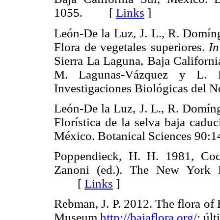
1055. [
Links
]
León-De la Luz, J. L., R. Domí
Flora de vegetales superiores.
In
Sierra La Laguna, Baja Californi
M. Lagunas-Vázquez y L. F.
Investigaciones Biológicas del
León-De la Luz, J. L., R. Domí
Florística de la selva baja caduc
México. Botanical Sciences 9
Poppendieck, H. H. 1981, Co
Zanoni (ed.). The New York B
[
Links
]
Rebman, J. P. 2012. The flora of
Museum
http://bajaflora.org/
; úl