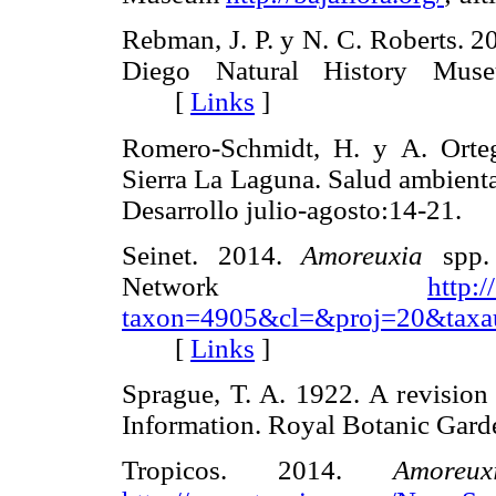
Rebman, J. P. y N. C. Roberts. 20
Diego Natural History Muse
[
Links
]
Romero-Schmidt, H. y A. Orteg
Sierra La Laguna. Salud ambiental
Desarrollo julio-agosto:14-21.
Seinet. 2014.
Amoreuxia
spp. 
Network
http:/
taxon=4905&cl=&proj=20&taxa
[
Links
]
Sprague, T. A. 1922. A revision
Information. Royal Botanic G
Tropicos. 2014.
Amoreux