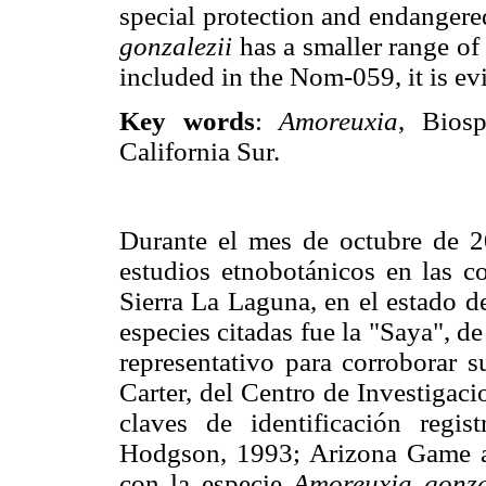
special protection and endangere
gonzalezii
has a smaller range of 
included in the Nom-059, it is evi
Key words
:
Amoreuxia
, Bios
California Sur.
Durante el mes de octubre de 20
estudios etnobotánicos en las c
Sierra La Laguna, en el estado d
especies citadas fue la "Saya", de
representativo para corroborar 
Carter, del Centro de Investigac
claves de identificación regis
Hodgson, 1993; Arizona Game a
con la especie
Amoreuxia gonza