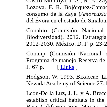
Castro-Montoya, J. A., R. A. Zay
Lozoya, F. R. Bojórquez-Cama
consumo de la Zaya (
Amoreuxia
del Évora en el estado de Sina
Conabio (Comisión Nacional
Biodiversidad). 2012. Estrategi
2012-2030. México, D. F. p. 
Conanp (Comisión Nacional de
Programa de manejo Reserva de l
F. 67 p. [
Links
]
Hodgson, W. 1993. Bixaceae. Lips
Nevada Academy of Science 2
León-De la Luz, J. L. y A. Brece
establish critical habitats in t
Baja California Sur, Mexico. 