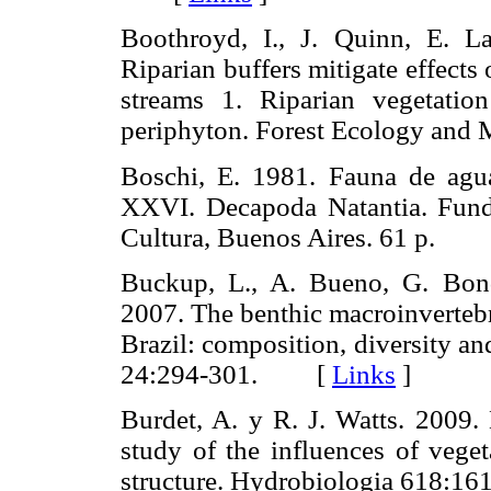
Boothroyd, I., J. Quinn, E. L
Riparian buffers mitigate effect
streams 1. Riparian vegetatio
periphyton. Forest Ecology a
Boschi, E. 1981. Fauna de agua
XXVI. Decapoda Natantia. Funda
Cultura, Buenos Aires. 61 p.
Buckup, L., A. Bueno, G. Bon
2007. The benthic macroinvertebr
Brazil: composition, diversity an
24:294-301. [
Links
]
Burdet, A. y R. J. Watts. 2009.
study of the influences of vege
structure. Hydrobiologia 618