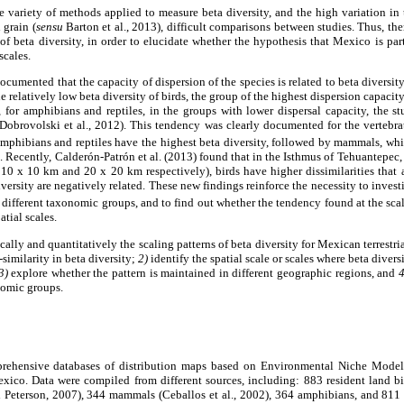
e variety of methods applied to measure beta diversity, and the high variation in 
 grain (
sensu
Barton et al., 2013), difficult comparisons between studies. Thus, the
 of beta diversity, in order to elucidate whether the hypothesis that Mexico is part
scales.
 documented that the capacity of dispersion of the species is related to beta diversit
e relatively low beta diversity of birds, the group of the highest dispersion capaci
 for amphibians and reptiles, in the groups with lower dispersal capacity, the st
; Dobrovolski et al., 2012). This tendency was clearly documented for the vertebr
amphibians and reptiles have the highest beta diversity, followed by mammals, whi
8). Recently, Calderón-Patrón et al. (2013) found that in the Isthmus of Tehuantepec
f 10 x 10 km and 20 x 20 km respectively), birds have higher dissimilarities that 
iversity are negatively related. These new findings reinforce the necessity to investig
of different taxonomic groups, and to find out whether the tendency found at the sc
atial scales.
ally and quantitatively the scaling patterns of beta diversity for Mexican terrestria
-similarity in beta diversity;
2)
identify the spatial scale or scales where beta divers
3)
explore whether the pattern is maintained in different geographic regions, and
4
nomic groups.
hensive databases of distribution maps based on Environmental Niche Models
exico. Data were compiled from different sources, including: 883 resident land bi
Peterson, 2007), 344 mammals (Ceballos et al., 2002), 364 amphibians, and 811 r