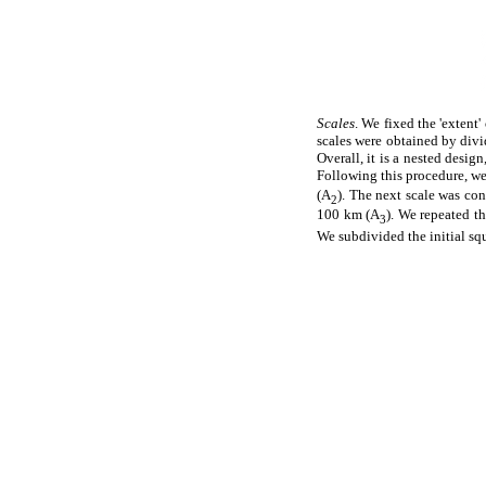
Scales
. We fixed the 'extent
scales were obtained by divi
Overall, it is a nested desig
Following this procedure, we
(A
). The next scale was co
2
100 km (A
). We repeated t
3
We subdivided the initial sq