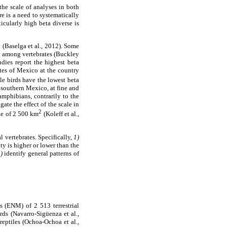
the scale of analyses in both
re is a need to systematically
icularly high beta diverse is
y (Baselga et al., 2012). Some
ty among vertebrates (Buckley
udies report the highest beta
ates of Mexico at the country
le birds have the lowest beta
, southern Mexico, at fine and
amphibians, contrarily to the
ate the effect of the scale in
2
ale of 2 500 km
(Koleff et al.,
l vertebrates. Specifically,
1)
ity is higher or lower than the
)
identify general patterns of
 (ENM) of 2 513 terrestrial
rds (Navarro-Sigüenza et al.,
eptiles (Ochoa-Ochoa et al.,