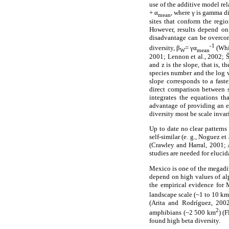
use of the additive model rel
+ α
, where γ is gamma di
mean
sites that conform the regi
However, results depend on 
disadvantage can be overcom
-1
diversity, β
= γα
(Whit
W
mean
2001; Lennon et al., 2002; Ši
and z is the slope, that is, 
species number and the log va
slope corresponds to a fast
direct comparison between s
integrates the equations t
advantage of providing an exp
diversity most be scale invar
Up to date no clear patterns
self-similar (e. g., Noguez et
(Crawley and Harral, 2001; 
studies are needed for elucid
Mexico is one of the megadiv
depend on high values of alp
the empirical evidence for M
landscape scale (~1 to 10 k
(Arita and Rodríguez, 2002;
2
amphibians (~2 500 km
) (
found high beta diversity.