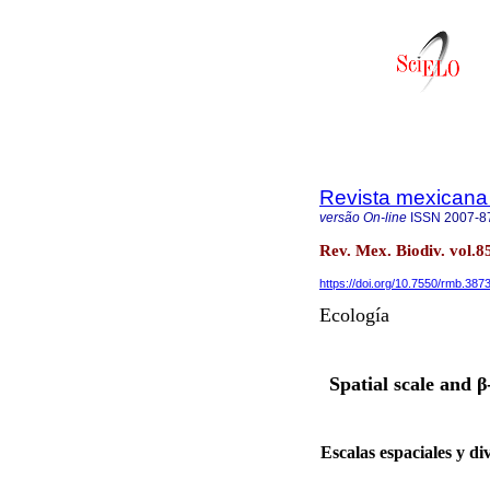
Revista mexicana 
versão On-line
ISSN
2007-8
Rev. Mex. Biodiv. vol.8
https://doi.org/10.7550/rmb.387
Ecología
Spatial scale and β
Escalas espaciales y di