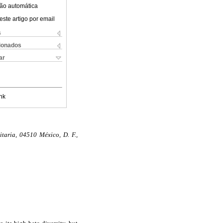
ão automática
este artigo por email
s
cionados
ar
nk
taria, 04510 México, D. F.,