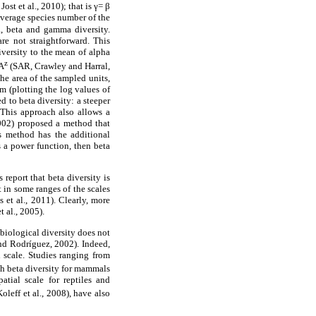
st et al., 2010); that is γ= β
 average species number of the
a, beta and gamma diversity.
re not straightforward. This
versity to the mean of alpha
z
cA
(SAR, Crawley and Harral,
the area of the sampled units,
rm (plotting the log values of
d to beta diversity: a steeper
 This approach also allows a
2002) proposed a method that
s method has the additional
is a power function, then beta
report that beta diversity is
st in some ranges of the scales
et al., 2011). Clearly, more
t al., 2005).
biological diversity does not
and Rodríguez, 2002). Indeed,
l scale. Studies ranging from
igh beta diversity for mammals
atial scale for reptiles and
Koleff et al., 2008), have also