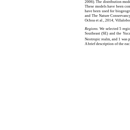
2006). The distribution mode
These models have been consi
have been used for biogeogra
and The Nature Conservancy
Ochoa et al., 2014; Villalobos
Regions.
We selected 5 regio
Southeast (SE) and the Yuca
Neotropic realm, and 1 was 
A brief description of the ea