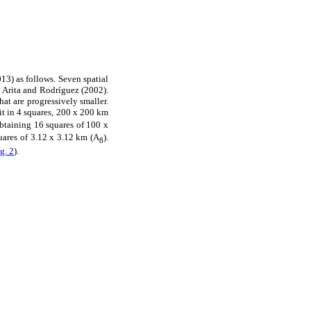
013) as follows. Seven spatial
y Arita and Rodríguez (2002).
hat are progressively smaller.
it in 4 squares, 200 x 200 km
btaining 16 squares of 100 x
quares of 3.12 x 3.12 km (A
).
8
g. 2
).