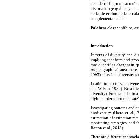
beta de cada grupo taxonómi
historia biogeográfica y en 
de la detección de la escal
complementariedad.
Palabras clave:
anfibios, aut
Introduction
Patterns of diversity and di
implying that form and prope
that quantifies changes in s
As geographical area increas
1995), thus, beta diversity s
In addition to its sensitivene
and Wilson, 1985). Beta dive
diversity). For example, in 
high in order to 'compensate' 
Investigating patterns and pr
biodiversity (Harte et al.,
estimation of extinction rates
monitoring strategies, and t
Barton et al., 2013).
There are different approach