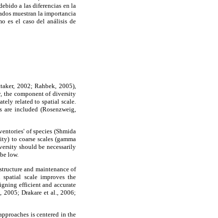
bido a las diferencias en la
tados muestran la importancia
o es el caso del análisis de
ittaker, 2002; Rahbek, 2005),
y, the component of diversity
ely related to spatial scale.
res are included (Rosenzweig,
nventories' of species (Shmida
sity) to coarse scales (gamma
versity should be necessarily
 be low.
g structure and maintenance of
h spatial scale improves the
signing efficient and accurate
, 2005; Drakare et al., 2006;
approaches is centered in the