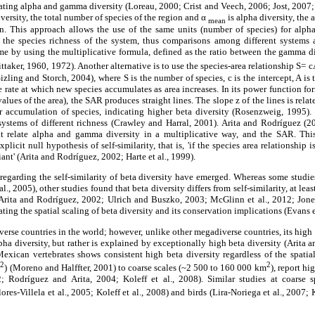
ating alpha and gamma diversity (Loreau, 2000; Crist and Veech, 2006; Jost, 2007; Jo
versity, the total number of species of the region and α
is alpha diversity, the
mean
on. This approach allows the use of the same units (number of species) for alph
the species richness of the system, thus comparisons among different systems a
e by using the multiplicative formula, defined as the ratio between the gamma di
taker, 1960, 1972). Another alternative is to use the species-area relationship S= 
zling and Storch, 2004), where S is the number of species, c is the intercept, A is 
the rate at which new species accumulates as area increases. In its power function fo
lues of the area), the SAR produces straight lines. The slope z of the lines is relate
er accumulation of species, indicating higher beta diversity (Rosenzweig, 1995).
ystems of different richness (Crawley and Harral, 2001). Arita and Rodríguez (
hat relate alpha and gamma diversity in a multiplicative way, and the SAR. Thi
licit null hypothesis of self-similarity, that is, 'if the species area relationship 
iant' (Arita and Rodríguez, 2002; Harte et al., 1999).
 regarding the self-similarity of beta diversity have emerged. Whereas some studies 
 al., 2005), other studies found that beta diversity differs from self-similarity, at lea
Arita and Rodríguez, 2002; Ulrich and Buszko, 2003; McGlinn et al., 2012; Jones 
ating the spatial scaling of beta diversity and its conservation implications (Evans e
erse countries in the world; however, unlike other megadiverse countries, its high 
ha diversity, but rather is explained by exceptionally high beta diversity (Arita 
exican vertebrates shows consistent high beta diversity regardless of the spatia
2
2
m
) (Moreno and Halffter, 2001) to coarse scales (~2 500 to 160 000 km
), report h
 Rodríguez and Arita, 2004; Koleff et al., 2008). Similar studies at coarse sp
Flores-Villela et al., 2005; Koleff et al., 2008) and birds (Lira-Noriega et al., 2007; 