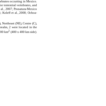
tebrates occurring in Mexico.
 terrestrial vertebrates, and
t al., 2007; Pronatura-Mexico
Koleff et al., 2008; Ochoa-
 Northeast (NE), Centre (C),
 realm, 2 were located in the
2
 000 km
(400 x 400 km side).