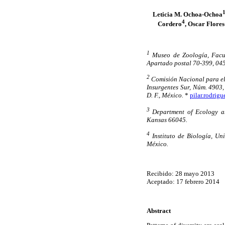
Leticia M. Ochoa-Ochoa
4
Cordero
, Oscar Flores
1
Museo de Zoología, Facu
Apartado postal 70-399, 045
2
Comisión Nacional para el 
Insurgentes Sur, Núm. 4903
D. F., México.
*
pilar.rodri
3
Department of Ecology an
Kansas 66045.
4
Instituto de Biología, Un
México.
Recibido: 28 mayo 2013
Aceptado: 17 febrero 2014
Abstract