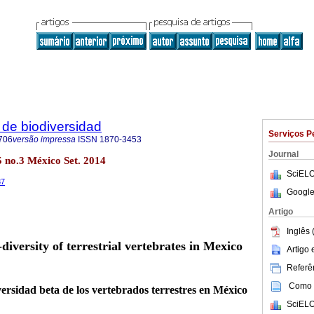
de biodiversidad
Serviços P
706
versão impressa
ISSN
1870-3453
Journal
5 no.3 México Set. 2014
SciELO
37
Google
Artigo
Inglês 
-diversity of terrestrial vertebrates in Mexico
Artigo
Referên
Como c
versidad beta de los vertebrados terrestres en México
SciELO