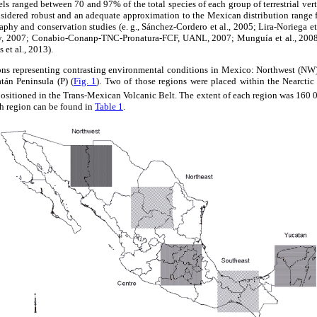
ls ranged between 70 and 97% of the total species of each group of terrestrial ver
dered robust and an adequate approximation to the Mexican distribution range for
phy and conservation studies (e. g., Sánchez-Cordero et al., 2005; Lira-Noriega e
, 2007; Conabio-Conanp-TNC-Pronatura-FCF, UANL, 2007; Munguía et al., 2008; 
 et al., 2013).
ns representing contrasting environmental conditions in Mexico: Northwest (NW),
tán Peninsula (P) (
Fig. 1
). Two of those regions were placed within the Nearctic
positioned in the Trans-Mexican Volcanic Belt. The extent of each region was 160
ch region can be found in
Table 1
.