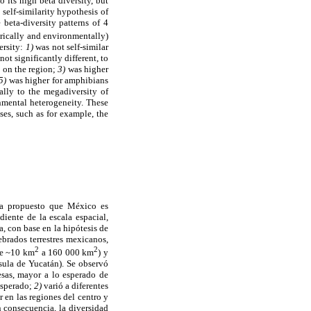
 its high beta diversity, but
self-similarity hypothesis of
 beta-diversity patterns of 4
torically and environmentally)
ersity:
1)
was not self-similar
ot significantly different, to
 on the region;
3)
was higher
5)
was higher for amphibians
ally to the megadiversity of
onmental heterogeneity. These
ses, such as for example, the
 ha propuesto que México es
iente de la escala espacial,
, con base en la hipótesis de
ebrados terrestres mexicanos,
2
2
de ~10 km
a 160 000 km
) y
nsula de Yucatán). Se observó
uesas, mayor a lo esperado de
esperado;
2)
varió a diferentes
 en las regiones del centro y
 consecuencia, la diversidad