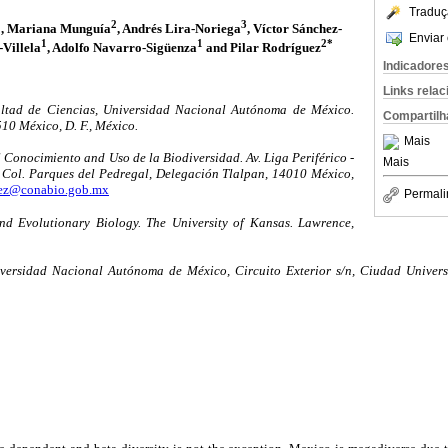
Traduç
1
2
3
, Mariana Munguía
, Andrés Lira-Noriega
, Víctor Sánchez-
Enviar 
1
1
2*
-Villela
, Adolfo Navarro-Sigüenza
and Pilar Rodríguez
Indicadore
Links rela
ltad de Ciencias, Universidad Nacional Autónoma de México.
Compartilh
10 México, D. F., México.
Mais
Conocimiento and Uso de la Biodiversidad. Av. Liga Periférico -
Mais
, Col. Parques del Pedregal, Delegación Tlalpan, 14010 México,
guez@conabio.gob.mx
Permali
d Evolutionary Biology. The University of Kansas. Lawrence,
iversidad Nacional Autónoma de México, Circuito Exterior s/n, Ciudad Universi