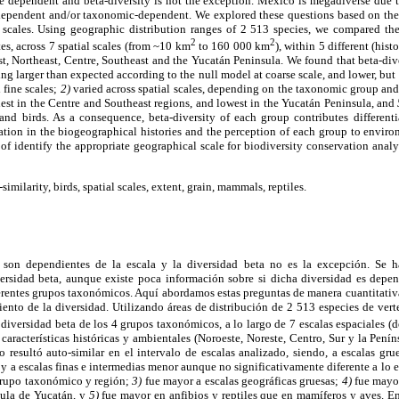
ale dependent and beta-diversity is not the exception. Mexico is megadiverse due to
le-dependent and/or taxonomic-dependent. We explored these questions based on the 
l scales. Using geographic distribution ranges of 2 513 species, we compared the
2
2
ates, across 7 spatial scales (from ~10 km
to 160 000 km
), within 5 different (his
, Northeast, Centre, Southeast and the Yucatán Peninsula. We found that beta-div
ing larger than expected according to the null model at coarse scale, and lower, but n
 fine scales;
2)
varied across spatial scales, depending on the taxonomic group and
st in the Centre and Southeast regions, and lowest in the Yucatán Peninsula, and
nd birds. As a consequence, beta-diversity of each group contributes differenti
ation in the biogeographical histories and the perception of each group to envir
of identify the appropriate geographical scale for biodiversity conservation analy
similarity, birds, spatial scales, extent, grain, mammals, reptiles.
 son dependientes de la escala y la diversidad beta no es la excepción. Se
ersidad beta, aunque existe poca información sobre si dicha diversidad es depend
erentes grupos taxonómicos. Aquí abordamos estas preguntas de manera cuantitativa
iento de la diversidad. Utilizando áreas de distribución de 2 513 especies de vert
diversidad beta de los 4 grupos taxonómicos, a lo largo de 7 escalas espaciales (
 características históricas y ambientales (Noroeste, Noreste, Centro, Sur y la Pení
 resultó auto-similar en el intervalo de escalas analizado, siendo, a escalas gr
y a escalas finas e intermedias menor aunque no significativamente diferente a lo 
 grupo taxonómico y región;
3)
fue mayor a escalas geográficas gruesas;
4)
fue mayor
sula de Yucatán, y
5)
fue mayor en anfibios y reptiles que en mamíferos y aves. En