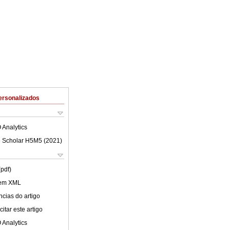
ersonalizados
 Analytics
 Scholar H5M5 (
2021
)
(pdf)
 em XML
cias do artigo
itar este artigo
 Analytics