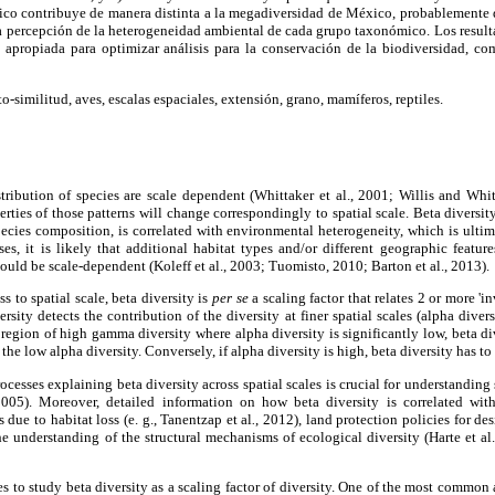
co contribuye de manera distinta a la megadiversidad de México, probablemente de
la percepción de la heterogeneidad ambiental de cada grupo taxonómico. Los resul
a apropiada para optimizar análisis para la conservación de la biodiversidad, com
o-similitud, aves, escalas espaciales, extensión, grano, mamíferos, reptiles.
stribution of species are scale dependent (Whittaker et al., 2001; Willis and Wh
rties of those patterns will change correspondingly to spatial scale. Beta diversit
pecies composition, is correlated with environmental heterogeneity, which is ultimat
es, it is likely that additional habitat types and/or different geographic featu
hould be scale-dependent (Koleff et al., 2003; Tuomisto, 2010; Barton et al., 2013).
ss to spatial scale, beta diversity is
per se
a scaling factor that relates 2 or more 'i
rsity detects the contribution of the diversity at finer spatial scales (alpha diver
a region of high gamma diversity where alpha diversity is significantly low, beta di
the low alpha diversity. Conversely, if alpha diversity is high, beta diversity has to
ocesses explaining beta diversity across spatial scales is crucial for understandin
 2005). Moreover, detailed information on how beta diversity is correlated wit
 due to habitat loss (e. g., Tanentzap et al
.
, 2012), land protection policies for de
he understanding of the structural mechanisms of ecological diversity (Harte et al.
es to study beta diversity as a scaling factor of diversity. One of the most common 