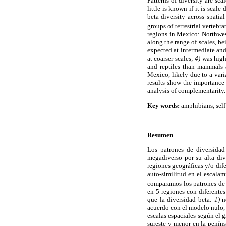
Patterns of diversity are sc
little is known if it is sca
beta-diversity across spatia
groups of terrestrial vertebr
regions in Mexico: Northwest
along the range of scales, be
expected at intermediate and
at coarser scales;
4)
was highe
and reptiles than mammals a
Mexico, likely due to a vari
results show the importance 
analysis of complementarity.
Key words:
amphibians, self-
Resumen
Los patrones de diversidad
megadiverso por su alta div
regiones geográficas y/o dif
auto-similitud en el escalam
comparamos los patrones de 
en 5 regiones con diferentes
que la diversidad beta:
1)
no
acuerdo con el modelo nulo, 
escalas espaciales según el
sureste y menor en la penín