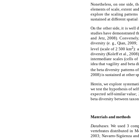
Nonetheless, on one side, th
elements of scale, extent and
explore the scaling patterns
sustained at different spatial 
On the other side, it is well
studies have demonstrated th
and Jetz, 2008). Conversely,
diversity (e. g., Qian, 2009
2
level (scale of 2 500 km
): 
diversity (Koleff et al., 200
intermediate scales (cells o
idea that vagility and beta d
the beta diversity patterns 
2008) is sustained at other sp
Herein, we explore systematic
we test the hypothesis of self
expected self-similar value;
beta diversity between taxo
Materials and methods
Databases.
We used 3 compre
vertebrates distributed in M
2003; Navarro-Sigüenza and 