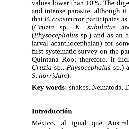
values lower than 10%. The dig
and intense parasite, although it
that
B. constrictor
participates as
(
Cruzia
sp.,
K
.
subulatus
a
(
Physocephalus
sp.) and as an a
larval acanthocephalan) for some
first systematic survey on the pa
Quintana Roo; therefore, it in
Cruzia
sp.,
Physocephalus
sp.) a
S
.
horridum
).
Key words:
snakes, Nematoda, D
Introducción
México, al igual que Austral