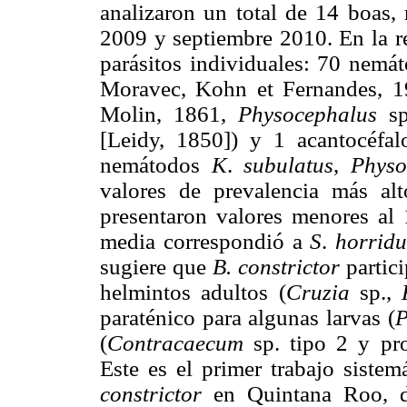
analizaron un total de 14 boas, 
2009 y septiembre 2010. En la r
parásitos individuales: 70 nemát
Moravec, Kohn et Fernandes, 
Molin, 1861,
Physocephalus
sp
[Leidy, 1850]) y 1 acantocéfal
nemátodos
K
.
subulatus
,
Physo
valores de prevalencia más alt
presentaron valores menores al
media correspondió a
S
.
horrid
sugiere que
B. constrictor
partici
helmintos adultos (
Cruzia
sp.,
paraténico para algunas larvas (
P
(
Contracaecum
sp. tipo 2 y pro
Este es el primer trabajo sistem
constrictor
en Quintana Roo, do