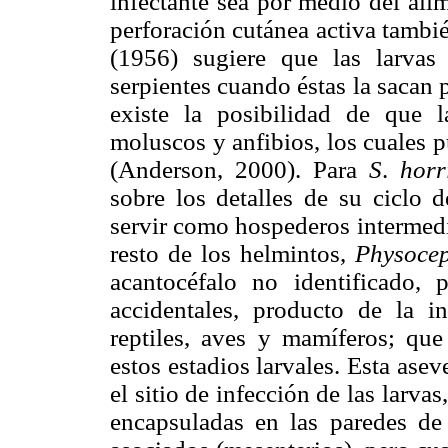
infectante sea por medio del ali
perforación cutánea activa tambié
(1956) sugiere que las larvas
serpientes cuando éstas la sacan
existe la posibilidad de que l
moluscos y anfibios, los cuales 
(Anderson, 2000). Para
S
.
hor
sobre los detalles de su ciclo 
servir como hospederos intermedi
resto de los helmintos,
Physoce
acantocéfalo no identificado, 
accidentales, producto de la i
reptiles, aves y mamíferos; q
estos estadios larvales. Esta ase
el sitio de infección de las larva
encapsuladas en las paredes de 