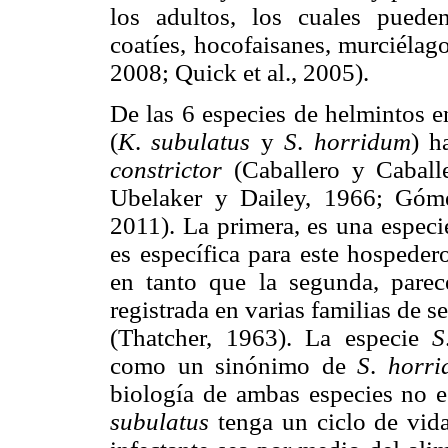
los adultos, los cuales puede
coatíes, hocofaisanes, murciélag
2008; Quick et al., 2005).
De las 6 especies de helmintos en
(
K
.
subulatus
y
S
.
horridum
) h
constrictor
(Caballero y Caball
Ubelaker y Dailey, 1966; Góm
2011). La primera, es una espec
es específica para este hospede
en tanto que la segunda, parec
registrada en varias familias de 
(Thatcher, 1963). La especie
S
como un sinónimo de
S
.
horr
biología de ambas especies no e
subulatus
tenga un ciclo de vida