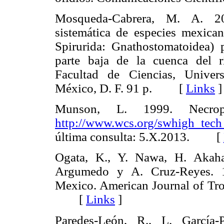
Mosqueda-Cabrera, M. A. 200
sistemática de especies mexica
Spirurida: Gnathostomatoidea) 
parte baja de la cuenca del r
Facultad de Ciencias, Unive
México, D. F. 91 p. [
Links
]
Munson, L. 1999. Necrop
http://www.wcs.org/swhigh_tech_
última consulta: 5.X.2013. [
Ogata, K., Y. Nawa, H. Akaha
Argumedo y A. Cruz-Reyes. 19
Mexico. American Journal of Tr
[
Links
]
Paredes-León, R., L. García-