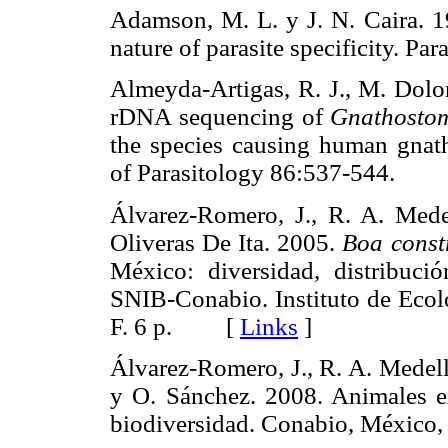
Adamson, M. L. y J. N. Caira. 19
nature of parasite specificity.
Almeyda-Artigas, R. J., M. Dol
rDNA sequencing of
Gnathosto
the species causing human gnath
of Parasitology 86:537-544.
Álvarez-Romero, J., R. A. Mede
Oliveras De Ita. 2005.
Boa const
México: diversidad, distribuci
SNIB-Conabio. Instituto de Eco
F. 6 p. [
Links
]
Álvarez-Romero, J., R. A. Medell
y O. Sánchez. 2008. Animales e
biodiversidad. Conabio, Méxic