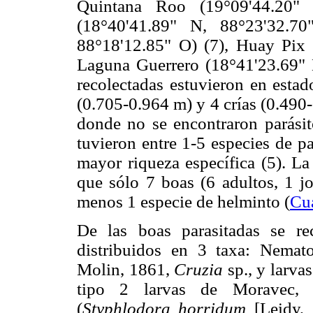
Quintana Roo (19°09'44.20" 
(18°40'41.89" N, 88°23'32.70
88°18'12.85" O) (7), Huay Pix 
Laguna Guerrero (18°41'23.69" N
recolectadas estuvieron en esta
(0.705-0.964 m) y 4 crías (0.490
donde no se encontraron parásito
tuvieron entre 1-5 especies de pa
mayor riqueza específica (5). La
que sólo 7 boas (6 adultos, 1 jo
menos 1 especie de helminto (
Cu
De las boas parasitadas se re
distribuidos en 3 taxa: Nemat
Molin, 1861,
Cruzia
sp., y larva
tipo 2 larvas de Moravec, 
(
Styphlodora horridum
[Leidy,