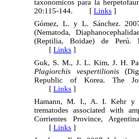
taxonómicos para la herpetofa
20:115-144. [
Links
]
Gómez, L. y L. Sánchez. 20
(Nematoda, Diaphanocephalid
(Reptilia, Boidae) de Perú
.
Ne
[
Links
]
Guk, S. M., J. L. Kim, J. H. P
Plagiorchis vespertilionis
(Dige
Republic of Korea. The Jou
[
Links
]
Hamann, M. I., A. I. Kehr y 
trematodes associated with am
Corrientes Province, Argenti
[
Links
]