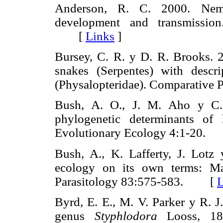
Anderson, R. C. 2000. Nemat
development and transmissio
[
Links
]
Bursey, C. R. y D. R. Brooks. 
snakes (Serpentes) with desc
(Physalopteridae). Comparativ
Bush, A. O., J. M. Aho y C. 
phylogenetic determinants of 
Evolutionary Ecology 4:1-20
Bush, A., K. Lafferty, J. Lotz
ecology on its own terms: Mar
Parasitology 83:575-583. [
L
Byrd, E. E., M. V. Parker y R. J
genus
Styphlodora
Looss, 189