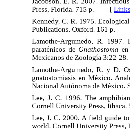
Jacobson, E. R. 2007. Infectious
Press, Florida. 715 p. [
Link
Kennedy, C. R. 1975. Ecological 
Publications. Oxford. 161 p.
Lamothe-Argumedo, R. 1997. Ho
paraténicos de
Gnathostoma
en 
Mexicanos de Zoología 3:22-
Lamothe-Argumedo, R. y D. Oso
gnatostomiasis en México. Anale
Nacional Autónoma de México.
Lee, J. C. 1996. The amphibians
Cornell University Press, Itha
Lee, J. C. 2000. A field guide t
world. Cornell University Pres