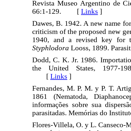
Revista Museo Argentino de Cie
66:1-129. [
Links
]
Dawes, B. 1942. A new name fo
criticism of the proposed new g
1940, and a revised key for t
Styphlodora
Looss, 1899. Para
Dodd, C. K. Jr. 1986. Importatio
the United States, 1977-198
[
Links
]
Fernandes, M. P. M. y P. T. Arti
1861 (Nematoda, Diaphanoceph
informações sobre sua dispersã
parasitadas. Memórias do Inst
Flores-Villela, O. y L. Canseco-