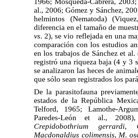
1966; Mosqueda-Cabrera, 2003; S
al., 2006; Gómez y Sánchez, 2007
helmintos (Nematoda) (Vique
diferencia en el tamaño de muestr
vs
. 2), se vio reflejada en una m
comparación con los estudios an
en los trabajos de Sánchez et al.
registró una riqueza baja (4 y 3
se analizaron las heces de animal
que sólo sean registrados los pará
De la parasitofauna previament
estados de la República Mexic
Telford, 1965; Lamothe-Argu
Paredes-León et al., 2008)
Crepidobothrium gerrardi
,
Macdonaldius colimensis
,
M
.
os