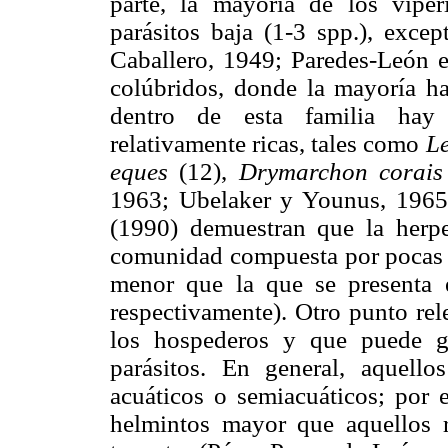
parte, la mayoría de los vipér
parásitos baja (1-3 spp.), exce
Caballero, 1949; Paredes-León et
colúbridos, donde la mayoría ha
dentro de esta familia hay s
relativamente ricas, tales como
Le
eques
(12),
Drymarchon corais
1963; Ubelaker y Younus, 1965; 
(1990) demuestran que la herpet
comunidad compuesta por pocas es
menor que la que se presenta 
respectivamente). Otro punto rel
los hospederos y que puede g
parásitos. En general, aquello
acuáticos o semiacuáticos; por 
helmintos mayor que aquellos r