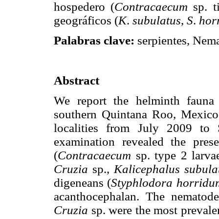
hospedero (
Contracaecum
sp. t
geográficos (
K
.
subulatus
,
S
.
hor
Palabras clave:
serpientes, Nem
Abstract
We report the helminth faun
southern Quintana Roo, Mexico.
localities from July 2009 to
examination revealed the pres
(
Contracaecum
sp. type 2 larva
Cruzia
sp.,
Kalicephalus subula
digeneans (
Styphlodora horridu
acanthocephalan. The nematod
Cruzia
sp. were the most prevale