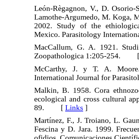
León-Règagnon, V., D. Osorio-Sa
Lamothe-Argumedo, M. Koga, M.
2002. Study of the ethiologic
Mexico. Parasitology Internat
MacCallum, G. A. 1921. Studie
Zoopathologica 1:205-254. 
McCarthy, J. y T. A. Moore.
International Journal for Para
Malkin, B. 1958. Cora ethnozoo
ecological and cross cultural ap
89. [
Links
]
Martínez, F., J. Troiano, L. Gau
Fescina y D. Jara. 1999. Frecue
ofidios. Comunicaciones Cientí