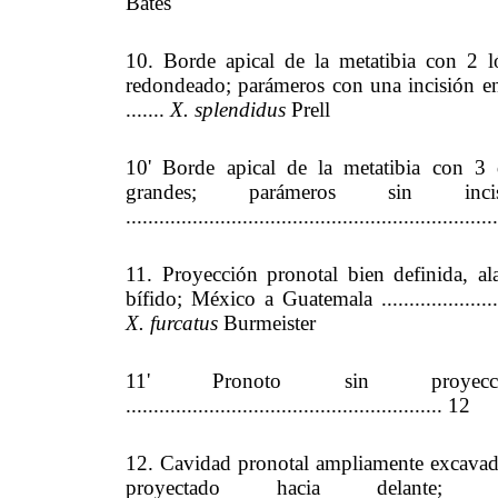
Bates
10. Borde apical de la metatibia con 2 
redondeado; parámeros con una incisión e
.......
X. splendidus
Prell
10' Borde apical de la metatibia con 3 
grandes; parámeros sin i
.................................................................
11. Proyección pronotal bien definida, al
bífido; México a Guatemala .............................
X. furcatus
Burmeister
11' Pronoto sin proyecci
......................................................... 12
12. Cavidad pronotal ampliamente excavad
proyectado hacia delante