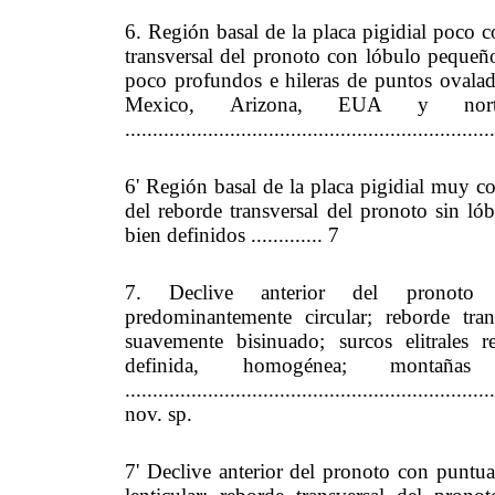
6. Región basal de la placa pigidial poco 
transversal del pronoto con lóbulo pequeño
poco profundos e hileras de puntos ovala
Mexico, Arizona, EUA y nor
..................................................................
6' Región basal de la placa pigidial muy c
del reborde transversal del pronoto sin lób
bien definidos ............. 7
7. Declive anterior del pronoto 
predominantemente circular; reborde tra
suavemente bisinuado; surcos elitrales 
definida, homogénea; montaña
...................................................................
nov. sp.
7' Declive anterior del pronoto con puntu