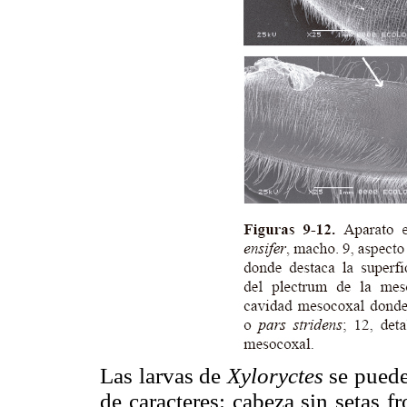
Las larvas de
Xyloryctes
se puede
de caracteres: cabeza sin setas f