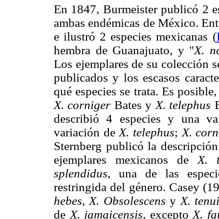
En 1847, Burmeister publicó 2 e
ambas endémicas de México. Ent
e ilustró 2 especies mexicanas (
hembra de Guanajuato, y "
X. n
Los ejemplares de su colección s
publicados y los escasos caract
qué especies se trata. Es posible
X. corniger
Bates y
X. telephus
B
describió 4 especies y una va
variación de
X. telephus
;
X. corn
Sternberg publicó la descripció
ejemplares mexicanos de
X. t
splendidus
, una de las espec
restringida del género. Casey (1
hebes
,
X. Obsolescens
y
X. tenu
de
X. jamaicensis
, excepto
X. f