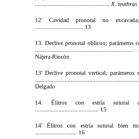
................................................
X. teuthras
12' Cavidad pronotal no excavada;
............................... 13
13. Declive pronotal oblicuo; parámeros c
...............................................................
Nájera-Rincón
13' Declive pronotal vertical; parámeros s
.................................................................
Delgado
14. Élitros con estría sutural 
......................................... 15
14' Élitros con estría sutural bien 
........................... 16