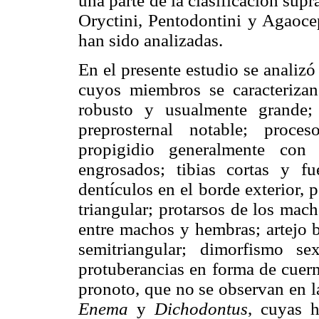
una parte de la clasificación supr
Oryctini, Pentodontini y Agaocep
han sido analizadas.
En el presente estudio se analizó
cuyos miembros se caracteriza
robusto y usualmente grande;
preprosternal notable; proce
propigidio generalmente con 
engrosados; tibias cortas y fu
dentículos en el borde exterior,
triangular; protarsos de los mac
entre machos y hembras; artejo b
semitriangular; dimorfismo s
protuberancias en forma de cuern
pronoto, que no se observan en l
Enema
y
Dichodontus
, cuyas 