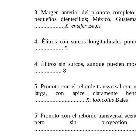
3' Margen anterior del pronoto completo;
pequeños dientecillos; México, Guate
...................
X. ensifer
Bates
4. Élitros con surcos longitudinales punt
................... 5
4' Élitros sin surcos, aunque pueden mos
.................. 8
5. Pronoto con el reborde transversal con 
larga, con ápice claramente he
.................................
X. lobicollis
Bates
5' Pronoto con el reborde transversal ace
pero sin proyección
..................................................................