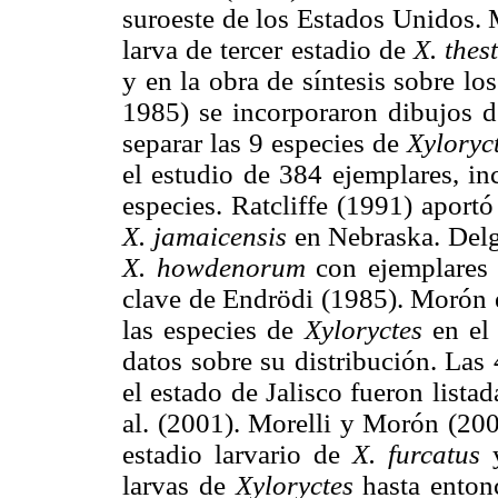
suroeste de los Estados Unidos. 
larva de tercer estadio de
X. thes
y en la obra de síntesis sobre l
1985) se incorporaron dibujos de
separar las 9 especies de
Xyloryc
el estudio de 384 ejemplares, in
especies. Ratcliffe (1991) aportó
X. jamaicensis
en Nebraska. Delg
X. howdenorum
con ejemplares d
clave de Endrödi (1985). Morón e
las especies de
Xyloryctes
en el 
datos sobre su distribución. Las 
el estado de Jalisco fueron list
al. (2001). Morelli y Morón (200
estadio larvario de
X. furcatus
larvas de
Xyloryctes
hasta entonc