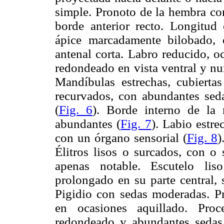
simple. Pronoto de la hembra con
borde anterior recto. Longitud
ápice marcadamente bilobado, 
antenal corta. Labro reducido, oc
redondeado en vista ventral y num
Mandíbulas estrechas, cubiertas
recurvados, con abundantes sedas
(
Fig. 6
). Borde interno de la 
abundantes (
Fig. 7
). Labio estre
con un órgano sensorial (
Fig. 8
)
Élitros lisos o surcados, con o 
apenas notable. Escutelo lis
prolongado en su parte central, s
Pigidio con sedas moderadas. Pr
en ocasiones aquillado. Proc
redondeado y abundantes sedas