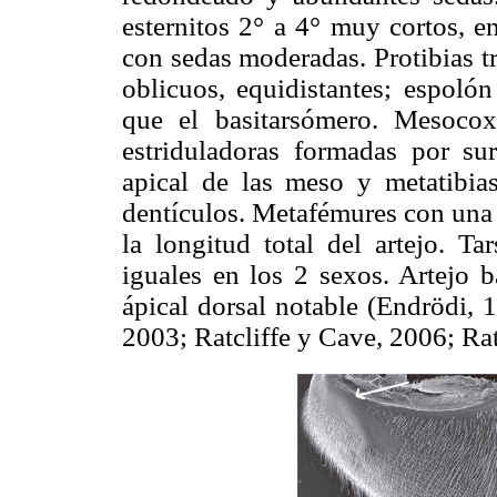
esternitos 2° a 4° muy cortos, e
con sedas moderadas. Protibias t
oblicuos, equidistantes; espolón
que el basitarsómero. Mesoco
estriduladoras formadas por sur
apical de las meso y metatibias
dentículos. Metafémures con una 
la longitud total del artejo. Ta
iguales en los 2 sexos. Artejo 
ápical dorsal notable (Endrödi, 
2003; Ratcliffe y Cave, 2006; Ratc