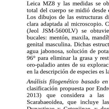
Leica MZ8 y las medidas se obt
total del cuerpo se midió desde e
Los dibujos de las estructuras d
clara adaptada al microscopio. C
(Jeol JSM-5600LV) se obtuvie
bucales: mentón, maxila, mandíb
genital masculina. Dichas estruc
agua jabonosa, solución de pot
96° para eliminar la grasa y res
oro-paladio antes de su explorac
en la descripción de especies es 
Análisis filogenético basado en
clasificación propuesta por End
2013) que considera a las 
Scarabaeoidea, que incluye las
Dynastinae y Cetoniinae, y don