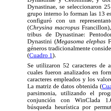
Dynastinae, se seleccionaron 25 
grupo interno lo forman las 13 e
configuró con un representan
(
Chrysina macropus
Francillon),
tribus de Dynastinae: Pentodon
Dynastini (
Megasoma elephas
Fa
géneros tradicionalmente conside
(
Cuadro 1
).
Se utilizaron 52 caracteres de a
cuales fueron analizados en form
caracteres empleados y los valo
La matriz de datos obtenida (
Cua
parsimonia, utilizando el pr
conjunción con WinClada 1.0
búsqueda heurística por permu