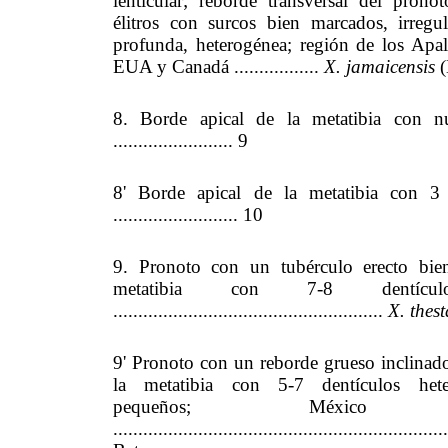
lenticular; reborde transversal del pron
élitros con surcos bien marcados, irregu
profunda, heterogénea; región de los Apal
EUA y Canadá .................
X. jamaicensis
(
8. Borde apical de la metatibia con n
........................ 9
8' Borde apical de la metatibia con 3 
......................... 10
9. Pronoto con un tubérculo erecto bien
metatibia con 7-8 dentícu
......................................................
X. thest
9' Pronoto con un reborde grueso inclinado 
la metatibia con 5-7 dentículos hete
pequeños; México
...................................................................