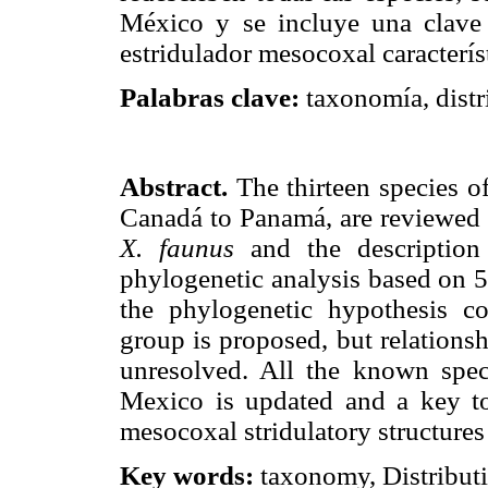
México y se incluye una clave pa
estridulador mesocoxal caracterís
Palabras clave:
taxonomía, distr
Abstract.
The thirteen species o
Canadá to Panamá, are reviewed a
X. faunus
and the descriptio
phylogenetic analysis based on 5
the phylogenetic hypothesis c
group is proposed, but relations
unresolved. All the known specie
Mexico is updated and a key to 
mesocoxal stridulatory structures
Key words:
taxonomy, Distributio