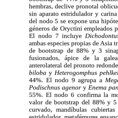
hembras, declive pronotal oblicu
sin aparato estridulador y carin
del nodo 5 se expone una hipótes
géneros de Oryctini empleados p
El nodo 7 incluye
Dichodontu
ambas especies propias de Asia tr
de bootstrap de 88% y 3 sinap
fusionados, ápice de la gale
anterolateral del pronoto redond
biloba
y
Heterogomphus pehlke
44%. El nodo 9 agrupa a
Mega
Podischnus agenor
y
Enema pa
55%. El nodo 6 confirma la m
valor de bootstrap del 88% y 5 
curvado, mandíbulas cubiertas
estridulador, metafémures ensanc