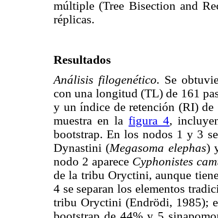
múltiple (Tree Bisection and Re
réplicas.
Resultados
Análisis filogenético.
Se obtuvie
con una longitud (TL) de 161 pas
y un índice de retención (RI) de
muestra en la
figura 4
, incluye
bootstrap. En los nodos 1 y 3 se
Dynastini (
Megasoma elephas
) 
nodo 2 aparece
Cyphonistes cam
de la tribu Oryctini, aunque tiene
4 se separan los elementos tradi
tribu Oryctini (Endrödi, 1985); 
bootstrap de 44% y 5 sinapomorf