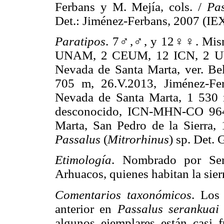
Ferbans y M. Mejía, cols. /
Pas
Det.: Jiménez-Ferbans, 2007 (IE
Paratipos
. 7♂,♂, y 12♀♀. Mism
UNAM, 2 CEUM, 12 ICN, 2 UV
Nevada de Santa Marta, ver. Bell
705 m, 26.V.2013, Jiménez-Fe
Nevada de Santa Marta, 1 530 m
desconocido, ICN-MHN-CO 9641
Marta, San Pedro de la Sierra, 
Passalus
(
Mitrorhinus
) sp. Det.
Etimología
. Nombrado por Sera
Arhuacos, quienes habitan la sie
Comentarios taxonómicos
. Los 
anterior en
Passalus serankuai
algunos ejemplares están casi f