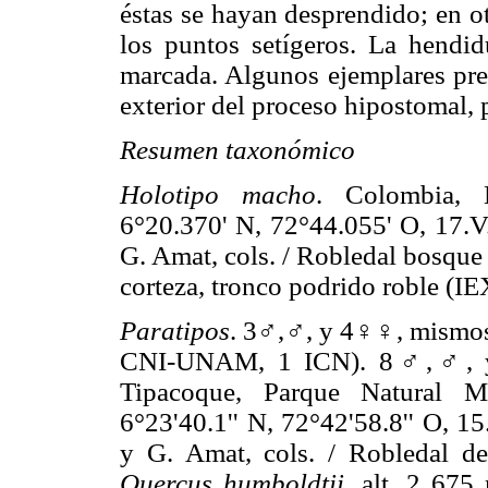
éstas se hayan desprendido; en o
los puntos setígeros. La hendid
marcada. Algunos ejemplares pres
exterior del proceso hipostomal, 
Resumen taxonómico
Holotipo macho
. Colombia, 
6°20.370' N, 72°44.055' O, 17.V
G. Amat, cols. / Robledal bosque
corteza, tronco podrido roble (I
Paratipos
. 3♂,♂, y 4♀♀, mismos
CNI-UNAM, 1 ICN). 8♂,♂, y
Tipacoque, Parque Natural M
6°23'40.1'' N, 72°42'58.8'' O, 1
y G. Amat, cols. / Robledal d
Quercus
humboldtii
, alt. 2 6