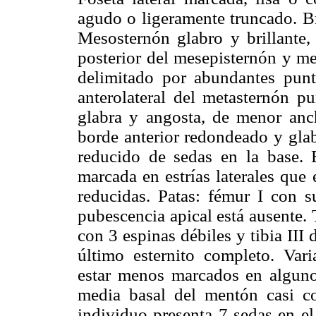
agudo o ligeramente truncado. Br
Mesosternón glabro y brillante, 
posterior del mesepisternón y me
delimitado por abundantes punt
anterolateral del metasternón pu
glabra y angosta, de menor anchu
borde anterior redondeado y gla
reducido de sedas en la base. 
marcada en estrías laterales que 
reducidas. Patas: fémur I con s
pubescencia apical está ausente. 
con 3 espinas débiles y tibia II
último esternito completo. Vari
estar menos marcados en algunos
media basal del mentón casi co
individuo presenta 7 sedas en el