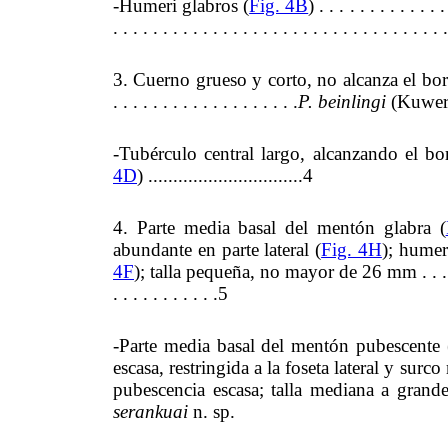
-Humeri glabros (
Fig. 4B
) . . . . . . . . . . . . .
. . . . . . . . . . . . . . . . . . . . . . . . . . . . . . . . . 
3. Cuerno grueso y corto, no alcanza el borde a
. . . . . . . . . . . . . . . . . . .
P. beinlingi
(Kuwer
-Tubérculo central largo, alcanzando el bor
4D
) ...............................4
4. Parte media basal del mentón glabra (
abundante en parte lateral (
Fig. 4H
); humer
4F
); talla pequeña, no mayor de 26 mm . . . . . . . 
. . . . . . . . . . .5
-Parte media basal del mentón pubescente 
escasa, restringida a la foseta lateral y surco
pubescencia escasa; talla mediana a grande 
serankuai
n. sp.