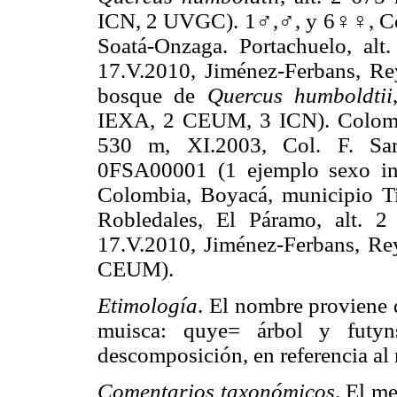
ICN, 2 UVGC). 1♂,♂, y 6♀♀, Co
Soatá-Onzaga. Portachuelo, al
17.V.2010, Jiménez-Ferbans, Rey
bosque de
Quercus
humboldtii
IEXA, 2 CEUM, 3 ICN). Colombi
530 m, XI.2003, Col. F. Sarm
0FSA00001 (1 ejemplo sexo 
Colombia, Boyacá, municipio T
Robledales, El Páramo, alt. 2
17.V.2010, Jiménez-Ferbans, Rey
CEUM).
Etimología
. El nombre proviene 
muisca: quye= árbol y futyn
descomposición, en referencia al 
Comentarios taxonómicos
. El m