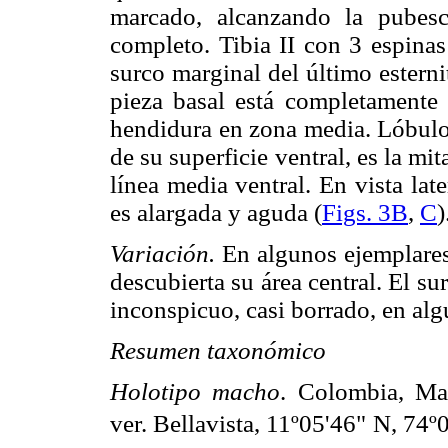
marcado, alcanzando la pubesc
completo. Tibia II con 3 espinas
surco marginal del último esterni
pieza basal está completamente 
hendidura en zona media. Lóbul
de su superficie ventral, es la mi
línea media ventral. En vista lat
es alargada y aguda (
Figs. 3B
,
C
)
Variación.
En algunos ejemplares,
descubierta su área central. El su
inconspicuo, casi borrado, en alg
Resumen taxonómico
Holotipo macho
. Colombia, Ma
ver. Bellavista, 11º05'46" N, 74