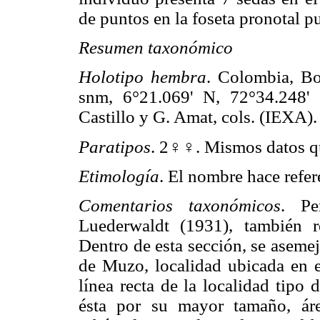
de puntos en la foseta pronotal p
Resumen taxonómico
Holotipo hembra
. Colombia, Bo
snm, 6°21.069' N, 72°34.248' 
Castillo y G. Amat, cols. (IEXA).
Paratipos
. 2♀♀. Mismos datos 
Etimología
. El nombre hace refer
Comentarios taxonómicos
. Pe
Luederwaldt (1931), también 
Dentro de esta sección, se aseme
de Muzo, localidad ubicada en 
línea recta de la localidad tipo 
ésta por su mayor tamaño, área