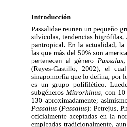
Introducción
Passalidae reunen un pequeño gru
silvícolas, tendencias higrófilas
pantropical. En la actualidad, la
las que más del 50% son american
pertenecen al género
Passalus
,
(Reyes-Castillo, 2002), el c
sinapomorfía que lo defina, por l
es un grupo polifilético. Lued
subgéneros
Mitrorhinus
, con 10
130 aproximadamente; asimismo,
Passalus
(
Passalus
): Petrejus, 
oficialmente aceptadas en la no
empleadas tradicionalmente, aunq