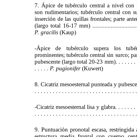
7. Ápice de tubérculo central a nivel con 
son rudimentarios; tubérculo central con s
inserción de las quillas frontales; parte ant
(largo total 16-17 mm) ...................................
P. gracilis
(Kaup)
-Ápice de tubérculo supera los tubé
prominentes; tubérculo central sin surco; pa
pubescente (largo total 20-23 mm). . . . . . . . . . .
. . . . .
P. pugionifer
(Kuwert)
8. Cicatriz mesoesternal punteada y pubescente. . .
. . . . . . . . . . . . . . . . . . . . . . . . . . . . . . . . . 
-Cicatriz mesoesternal lisa y glabra. . . . . . . . . . 
. . . . . . . . . . . . . . . . . . . . . . . . . . . . . . . . .
9. Puntuación pronotal escasa, restringida 
estructura media frontal con cuerno cen