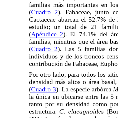
familias más importantes en lo
(
Cuadro 2
). Fabaceae, junto c
Cactaceae abarcan el 52.7% de la
estudio; un total de 21 famili
(
Apéndice 2
). El 74.1% del ár
familias, mientras que el área b
(
Cuadro 2
). Las 5 familias do
individuos y de los troncos cens
contribución de Fabaceae, Eupho
Por otro lado, para todos los siti
densidad más altos o área basal
(
Cuadro 3
). La especie arbórea
M
la única en ubicarse entre las 5
tanto por su densidad como por
estructura,
C. elaeagnoides
(Bor