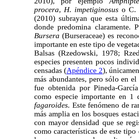
2010), por ejemplo
Amphipte
procera, H. impetiginosus
o C.
(2010) subrayan que esta últi
donde predomina claramente. P
Bursera
(Burseraceae) es recon
importante en este tipo de vegeta
Balsas (Rzedowski, 1978; Rzed
especies presenten pocos individ
censadas (
Apéndice 2
), únicame
más abundantes, pero sólo en el
fue obtenida por Pineda-García
como especie importante en 1 d
fagaroides.
Este fenómeno de rar
más amplia en los bosques estac
con mayor densidad que se regi
como características de este tip