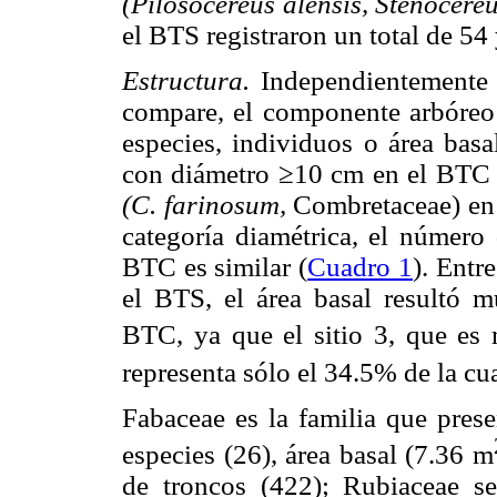
(Pilosocereus alensis, Stenocere
el BTS registraron un total de 54
Estructura.
Independientemente d
compare, el componente arbóreo 
especies, individuos o área basa
con diámetro ≥10 cm en el BTC 
(C. farinosum,
Combretaceae) en
categoría diamétrica, el número 
BTC es similar (
Cuadro 1
). Entr
el BTS, el área basal resultó 
BTC, ya que el sitio 3, que es 
representa sólo el 34.5% de la cu
Fabaceae es la familia que pres
especies (26), área basal (7.36 m
de troncos (422); Rubiaceae se