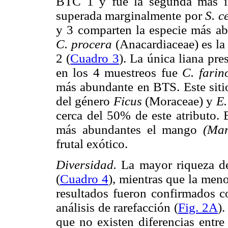
BTC 1 y fue la segunda más imp
superada marginalmente por
S. c
y 3 comparten la especie más a
C. procera
(Anacardiaceae) es la
2 (
Cuadro 3
). La única liana pre
en los 4 muestreos fue
C. fari
más abundante en BTS. Este sitio
del género
Ficus
(Moraceae) y
E.
cerca del 50% de este atributo. E
más abundantes el mango
(Man
frutal exótico.
Diversidad.
La mayor riqueza de
(
Cuadro 4
), mientras que la meno
resultados fueron confirmados co
análisis de rarefacción (
Fig. 2A
)
que no existen diferencias entre 