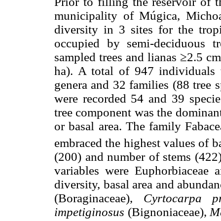
Prior to filling the reservoir of
municipality of Múgica, Michoa
diversity in 3 sites for the tr
occupied by semi-deciduous tr
sampled trees and lianas ≥2.5 cm
ha). A total of 947 individuals
genera and 32 families (88 tree 
were recorded 54 and 39 species,
tree component was the dominant,
or basal area. The family Fabace
embraced the highest values of b
(200) and number of stems (422);
variables were Euphorbiaceae a
diversity, basal area and abunda
(Boraginaceae),
Cyrtocarpa p
impetiginosus
(Bignoniaceae),
M