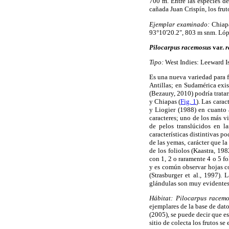
700 m. Entre las especies d
cañada Juan Crispín, los fru
Ejemplar examinado:
Chiapa
93°10'20.2", 803 m snm. Lóp
Pilocarpus racemosus
var.
r
Tipo:
West Indies: Leeward I
Es una nueva variedad para f
Antillas; en Sudamérica exi
(Bezaury, 2010) podría trat
y Chiapas (
Fig. 1
). Las cara
y Liogier (1988) en cuanto a
caracteres; uno de los más vi
de pelos translúcidos en la
características distintivas 
de las yemas, carácter que l
de los foliolos (Kaastra, 19
con 1, 2 o raramente 4 o 5 f
y es común observar hojas co
(Strasburger et al., 1997).
glándulas son muy evidentes 
Hábitat: Pilocarpus racemo
ejemplares de la base de dato
(2005), se puede decir que e
sitio de colecta los frutos s