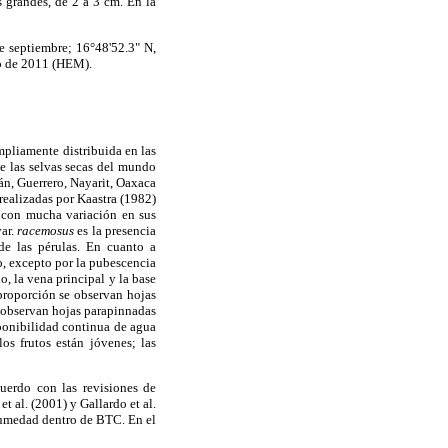
 grandes, de 2 a 3 cm. En la
e septiembre; 16°48'52.3" N,
io de 2011 (HEM).
mpliamente distribuida en las
e las selvas secas del mundo
n, Guerrero, Nayarit, Oaxaca
realizadas por Kaastra (1982)
 con mucha variación en sus
var.
racemosus
es la presencia
 de las pérulas. En cuanto a
o, excepto por la pubescencia
o, la vena principal y la base
 proporción se observan hojas
e observan hojas parapinnadas
sponibilidad continua de agua
os frutos están jóvenes; las
erdo con las revisiones de
t al. (2001) y Gallardo et al.
 humedad dentro de BTC. En el