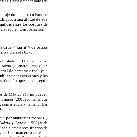
(MEXU) para obtener datos de
 paisaje dominado por Bosque
Chiapas a una altitud de 803
ráficas entre los bosques de
egistrado en Centroamérica.
La Cruz, 4 km al N de Santos
anero y Calzada 6573.
el estado de Oaxaca. En ese
Todzia y Panero, 1998). Sin
erial de herbario e incluye a
ublicaciones existentes y los
stribución, que puede seguir
ares de México aún no pueden
s. Linares (2005) comenta que
, consistencia y tamaño. Las
ntroamérica.
ncia por ambientes rocosos y
(Todzia y Panero, 1998) y de
ciada a ambientes riparios de
 y en Centroamérica de 500 a