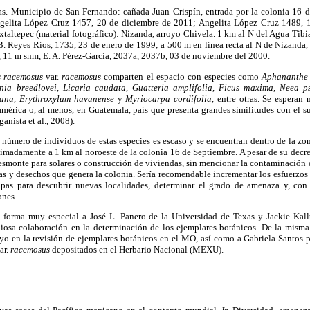
s. Municipio de San Fernando: cañada Juan Crispín, entrada por la colonia 16 d
gelita López Cruz 1457, 20 de diciembre de 2011; Angelita López Cruz 1489, 1
Ixtaltepec (material fotográfico): Nizanda, arroyo Chivela. 1 km al N del Agua Tibi
B. Reyes Ríos, 1735, 23 de enero de 1999; a 500 m en línea recta al N de Nizanda,
, 11 m snm, E. A. Pérez-García, 2037a, 2037b, 03 de noviembre del 2000.
s racemosus
var.
racemosus
comparten el espacio con especies como
Aphananthe 
nia breedlovei, Licaria caudata, Guatteria amplifolia, Ficus maxima, Neea p
iana, Erythroxylum havanense
y
Myriocarpa cordifolia,
entre otras. Se esperan 
américa o, al menos, en Guatemala, país que presenta grandes similitudes con el s
anista et al., 2008).
 número de individuos de estas especies es escaso y se encuentran dentro de la zona
oximadamente a 1 km al noroeste de la colonia 16 de Septiembre. A pesar de su decret
desmonte para solares o construcción de viviendas, sin mencionar la contaminación d
as y desechos que genera la colonia. Sería recomendable incrementar los esfuerzos
as para descubrir nuevas localidades, determinar el grado de amenaza y, con b
ones.
e forma muy especial a José L. Panero de la Universidad de Texas y Jackie Kal
iosa colaboración en la determinación de los ejemplares botánicos. De la mism
o en la revisión de ejemplares botánicos en el MO, así como a Gabriela Santos por
ar.
racemosus
depositados en el Herbario Nacional (MEXU).