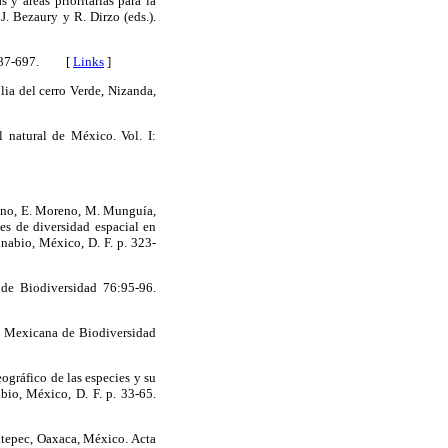
 y áreas prioritarias para la
J. Bezaury y R. Dirzo (eds.).
18:687-697. [
Links
]
lia del cerro Verde, Nizanda,
 natural de México. Vol. I:
Moreno, E. Moreno, M. Munguía,
es de diversidad espacial en
nabio, México, D. F. p. 323-
de Biodiversidad 76:95-96.
ta Mexicana de Biodiversidad
eográfico de las especies y su
bio, México, D. F. p. 33-65.
antepec, Oaxaca, México. Acta