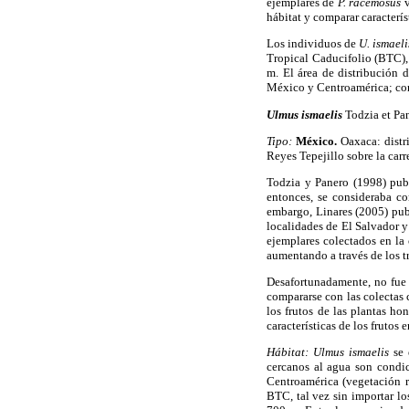
ejemplares de
P. racemosus
v
hábitat y comparar caracterís
Los individuos de
U. ismaeli
Tropical Caducifolio (BTC),
m. El área de distribución 
México y Centroamérica; con
Ulmus ismaelis
Todzia et Pa
Tipo:
México.
Oaxaca: distr
Reyes Tepejillo sobre la car
Todzia y Panero (1998) pub
entonces, se consideraba c
embargo, Linares (2005) publ
localidades de El Salvador 
ejemplares colectados en la
aumentando a través de los t
Desafortunadamente, no fue 
compararse con las colectas 
los frutos de las plantas h
características de los frutos
Hábitat: Ulmus ismaelis
se 
cercanos al agua son condic
Centroamérica (vegetación ri
BTC, tal vez sin importar l