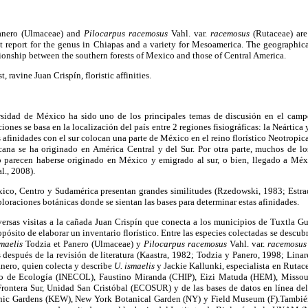
anero (Ulmaceae) and
Pilocarpus racemosus
Vahl. var.
racemosus
(Rutaceae) are
irst report for the genus in Chiapas and a variety for Mesoamerica. The geographical
ationship between the southern forests of Mexico and those of Central America.
t, ravine Juan Crispín, floristic affinities.
ersidad de México ha sido uno de los principales temas de discusión en el camp
iones se basa en la localización del país entre 2 regiones fisiográficas: la Neártica y
afinidades con el sur colocan una parte de México en el reino florístico Neotropic
cana se ha originado en América Central y del Sur. Por otra parte, muchos de lo
 parecen haberse originado en México y emigrado al sur, o bien, llegado a Méx
l., 2008).
éxico, Centro y Sudamérica presentan grandes similitudes (Rzedowski, 1983; Estrad
xploraciones botánicas donde se sientan las bases para determinar estas afinidades.
versas visitas a la cañada Juan Crispín que conecta a los municipios de Tuxtla G
pósito de elaborar un inventario florístico. Entre las especies colectadas se descub
maelis
Todzia et Panero (Ulmaceae) y
Pilocarpus racemosus
Vahl. var.
racemosus
espués de la revisión de literatura (Kaastra, 1982; Todzia y Panero, 1998; Linar
anero, quien colecta y describe
U. ismaelis
y Jackie Kallunki, especialista en Rutace
tuto de Ecología (INECOL), Faustino Miranda (CHIP), Eizi Matuda (HEM), Misso
Frontera Sur, Unidad San Cristóbal (ECOSUR) y de las bases de datos en línea d
nic Gardens (KEW), New York Botanical Garden (NY) y Field Museum (F).También s