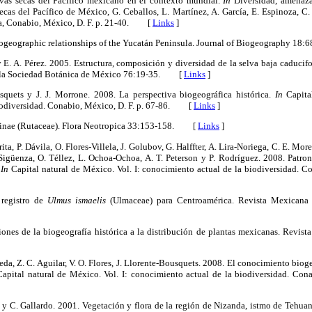
lvas secas del Pacífico mexicano en el contexto mundial.
In
Diversidad, amenazas
ecas del Pacífico de México, G. Ceballos, L. Martínez, A. García, E. Espinoza, C. 
a, Conabio, México, D. F. p. 21-40. [
Links
]
ytogeographic relationships of the Yucatán Peninsula. Journal of Biogeography 
 y E. A. Pérez. 2005. Estructura, composición y diversidad de la selva baja caducifo
e la Sociedad Botánica de México 76:19-35. [
Links
]
ousquets y J. J. Morrone. 2008. La perspectiva biogeográfica histórica.
In
Capital
biodiversidad. Conabio, México, D. F. p. 67-86. [
Links
]
arpinae (Rutaceae). Flora Neotropica 33:153-158. [
Links
]
 Arita, P. Dávila, O. Flores-Villela, J. Golubov, G. Halffter, A. Lira-Noriega, C. E. 
igüenza, O. Téllez, L. Ochoa-Ochoa, A. T. Peterson y P. Rodríguez. 2008. Patron
.
In
Capital natural de México. Vol. I: conocimiento actual de la biodiversidad. Co
 registro de
Ulmus ismaelis
(Ulmaceae) para Centroamérica. Revista Mexicana 
iones de la biogeografía histórica a la distribución de plantas mexicanas. Revis
eda, Z. C. Aguilar, V. O. Flores, J. Llorente-Bousquets. 2008. El conocimiento biog
apital natural de México. Vol. I: conocimiento actual de la biodiversidad. Cona
e y C. Gallardo. 2001. Vegetación y flora de la región de Nizanda, istmo de Tehu