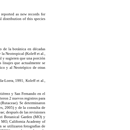
 reported as new records for
 distribution of this species
o de la botánica en décadas
 la Neotropical (Koleff et al.,
al y sugieren que una porción
s linajes que actualmente se
ico y al Neotrópico de otras
a-Loera, 1991; Koleff et al.,
utiérrez y San Fernando en el
rieron 2 nuevos registros para
(Rutaceae). Se determinaron
es, 2005) y de la consulta de
ae; después de las revisiones
uri Botanical Garden (MO) y
el MO, California Academy of
e utilizaron fotografías de