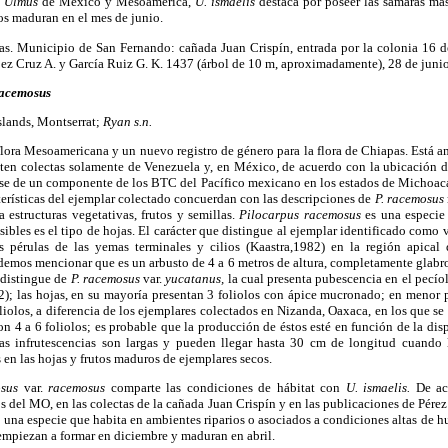
e
Ulmus
de México y Mesoamérica,
U. ismaelis
destaca por poseer las sámaras más
tos maduran en el mes de junio.
s. Municipio de San Fernando: cañada Juan Crispín, entrada por la colonia 16 d
ez Cruz A. y García Ruiz G. K. 1437 (árbol de 10 m, aproximadamente), 28 de jun
acemosus
slands, Montserrat;
Ryan
s.n.
lora Mesoamericana y un nuevo registro de género para la flora de Chiapas. Está a
sten colectas solamente de Venezuela y, en México, de acuerdo con la ubicación d
arse de un componente de los BTC del Pacífico mexicano en los estados de Michoacá
cterísticas del ejemplar colectado concuerdan con las descripciones de
P. racemosus
 estructuras vegetativas, frutos y semillas.
Pilocarpus racemosus
es una especie
sibles es el tipo de hojas. El carácter que distingue al ejemplar identificado como 
s pérulas de las yemas terminales y cilios (Kaastra,1982) en la región apical
podemos mencionar que es un arbusto de 4 a 6 metros de altura, completamente glabr
a distingue de
P. racemosus
var.
yucatanus,
la cual presenta pubescencia en el pecíol
82); las hojas, en su mayoría presentan 3 foliolos con ápice mucronado; en menor
oliolos, a diferencia de los ejemplares colectados en Nizanda, Oaxaca, en los que s
n 4 a 6 foliolos; es probable que la producción de éstos esté en función de la di
 Las infrutescencias son largas y pueden llegar hasta 30 cm de longitud cuando l
en las hojas y frutos maduros de ejemplares secos.
sus
var.
racemosus
comparte las condiciones de hábitat con
U. ismaelis.
De acu
s del MO, en las colectas de la cañada Juan Crispín y en las publicaciones de Pérez e
s una especie que habita en ambientes riparios o asociados a condiciones altas de
e empiezan a formar en diciembre y maduran en abril.