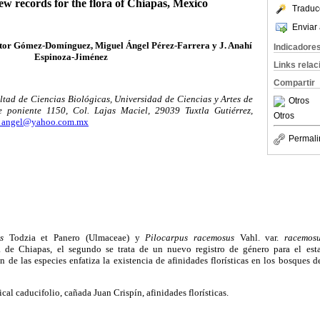
ew records for the flora of Chiapas, Mexico
Traduc
Enviar 
tor Gómez-Domínguez, Miguel Ángel Pérez-Farrera y J. Anahí
Indicadore
Espinoza-Jiménez
Links rela
Compartir
tad de Ciencias Biológicas, Universidad de Ciencias y Artes de
Otros
e poniente 1150, Col. Lajas Maciel, 29039 Tuxtla Gutiérrez,
Otros
z_angel@yahoo.com.mx
Permali
s
Todzia et Panero (Ulmaceae) y
Pilocarpus racemosus
Vahl. var.
racemos
ra de Chiapas, el segundo se trata de un nuevo registro de género para el es
 de las especies enfatiza la existencia de afinidades florísticas en los bosques 
cal caducifolio, cañada Juan Crispín, afinidades florísticas.