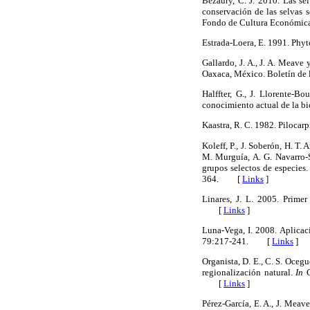
Bezaury, C. J. 2010. Las se
conservación de las selvas s
Fondo de Cultura Económic
Estrada-Loera, E. 1991. Ph
Gallardo, J. A., J. A. Meave
Oaxaca, México. Boletín d
Halffter, G., J. Llorente-B
conocimiento actual de la 
Kaastra, R. C. 1982. Piloc
Koleff, P., J. Soberón, H. T.
M. Murguía, A. G. Navarro-S
grupos selectos de especies
364. [
Links
]
Linares, J. L. 2005. Primer
[
Links
]
Luna-Vega, I. 2008. Aplicac
79:217-241. [
Links
]
Organista, D. E., C. S. Ocegu
regionalización natural.
In
C
[
Links
]
Pérez-García, E. A., J. Meav