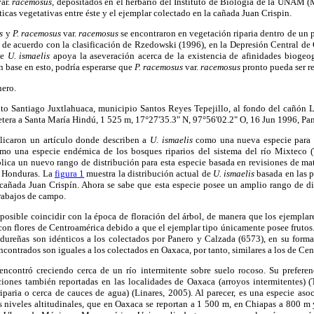
ar.
racemosus,
depositados en el herbario del Instituto de Biología de la UNAM 
ticas vegetativas entre éste y el ejemplar colectado en la cañada Juan Crispin.
s
y
P. racemosus
var.
racemosus
se encontraron en vegetación riparia dentro de un
 de acuerdo con la clasificación de Rzedowski (1996), en la Depresión Central de 
de
U. ismaelis
apoya la aseveración acerca de la existencia de afinidades biogeog
 base en esto, podría esperarse que
P. racemosus
var.
racemosus
pronto pueda ser r
nero.
ito Santiago Juxtlahuaca, municipio Santos Reyes Tepejillo, al fondo del cañón 
retera a Santa María Hindú, 1 525 m, 17°27'35.3" N, 97°56'02.2" O, 16 Jun 1996, P
licaron un artículo donde describen a
U. ismaelis
como una nueva especie para 
omo una especie endémica de los bosques riparios del sistema del río Mixteco (
ica un nuevo rango de distribución para esta especie basada en revisiones de mat
y Honduras. La
figura 1
muestra la distribución actual de
U. ismaelis
basada en las p
 cañada Juan Crispín. Ahora se sabe que esta especie posee un amplio rango de di
rabajos de campo.
posible coincidir con la época de floración del árbol, de manera que los ejempl
con flores de Centroamérica debido a que el ejemplar tipo únicamente posee fruto
ondureñas son idénticos a los colectados por Panero y Calzada (6573), en su forma
 encontrados son iguales a los colectados en Oaxaca, por tanto, similares a los de Ce
encontró creciendo cerca de un río intermitente sobre suelo rocoso. Su prefere
iones también reportadas en las localidades de Oaxaca (arroyos intermitentes) 
paria o cerca de cauces de agua) (Linares, 2005). Al parecer, es una especie aso
os niveles altitudinales, que en Oaxaca se reportan a 1 500 m, en Chiapas a 800 m