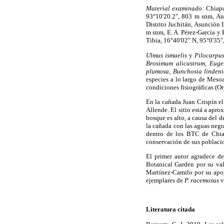
Material examinado:
Chiapa
93°10'20.2", 803 m snm, An
Distrito Juchitán, Asunción 
m snm, E. A. Pérez-García y 
Tibia, 16°40'02" N, 95°0'35"
Ulmus ismaelis
y
Pilocarpu
Brosimum alicastrum, Euge
plumosa, Bunchosia linden
especies a lo largo de Meso
condiciones fisiográficas (Org
En la cañada Juan Crispín el
Allende. El sitio está a apr
bosque es alto, a causa del 
la cañada con las aguas negr
dentro de los BTC de Chiap
conservación de sus poblaci
El primer autor agradece d
Botanical Garden por su val
Martínez-Camilo por su apoy
ejemplares de
P. racemosus
v
Literatura citada