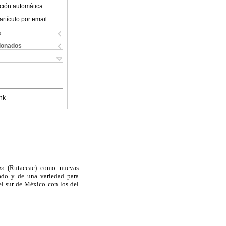
ción automática
artículo por email
s
cionados
nk
us
(Rutaceae) como nuevas
tado y de una variedad para
del sur de México con los del