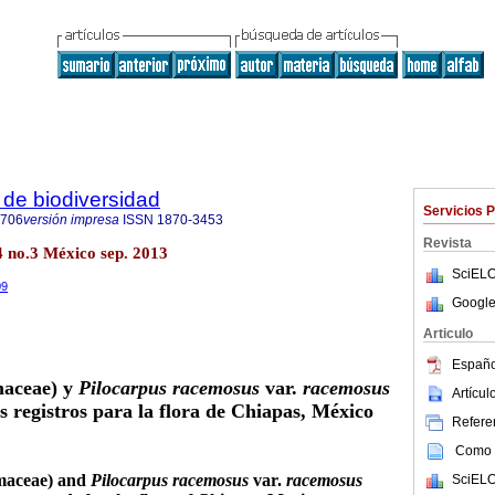
de biodiversidad
Servicios 
8706
versión impresa
ISSN
1870-3453
Revista
4 no.3 México sep. 2013
SciELO
09
Google
Articulo
Españo
aceae) y
Pilocarpus racemosus
var.
racemosus
Artícu
s registros para la flora de Chiapas, México
Referen
Como c
maceae) and
Pilocarpus racemosus
var.
racemosus
SciELO