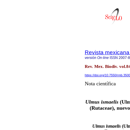
Revista mexicana 
versión On-line
ISSN
2007-
Rev. Mex. Biodiv. vol.8
https://doi.org/10.7550/rmb.350
Nota científica
Ulmus ismaelis
(Ulm
(Rutaceae), nuevo
Ulmus ismaelis
(Ul