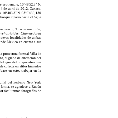
e septiembre, 16°48'52.3" N,
4 de abril de 2012. Oaxaca.
a, 16°40'43" N, 95°0'43", 150
 bosque ripario hacia el Agua
monoica, Bursera simaruba,
sychotrioides, Chamaedorea
nuevas localidades de ambas
ur de México en cuanto a sus
 protectora forestal Villa de
o, el grado de alteración del
el agua del río que atraviesa
 de colecta en sitios húmedos
ase en esto, trabajar en la
lunki del herbario New York
a forma, se agradece a Rubén
 facilitarnos fotografías de