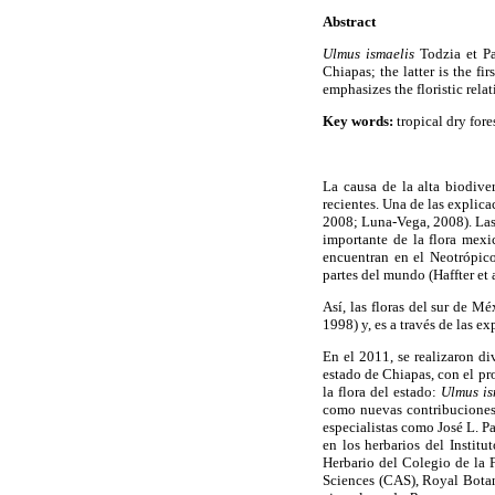
Abstract
Ulmus ismaelis
Todzia et P
Chiapas; the latter is the f
emphasizes the floristic rel
Key words:
tropical dry fores
La causa de la alta biodiv
recientes. Una de las explicac
2008; Luna-Vega, 2008). Las 
importante de la flora mexi
encuentran en el Neotrópico
partes del mundo (Haffter et a
Así, las floras del sur de M
1998) y, es a través de las e
En el 2011, se realizaron di
estado de Chiapas, con el pro
la flora del estado:
Ulmus is
como nuevas contribuciones d
especialistas como José L. P
en los herbarios del Insti
Herbario del Colegio de la 
Sciences (CAS), Royal Bota