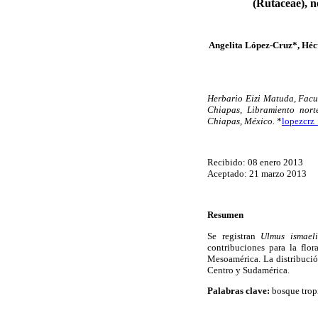
(Rutaceae), n
Angelita López-Cruz*, Héc
Herbario Eizi Matuda, Facul
Chiapas, Libramiento nort
Chiapas, México.
*
lopezcr
Recibido: 08 enero 2013
Aceptado: 21 marzo 2013
Resumen
Se registran
Ulmus ismaeli
contribuciones para la flo
Mesoamérica. La distribución
Centro y Sudamérica.
Palabras clave:
bosque tropi