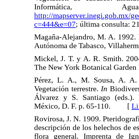
Informática, Aguasc
http://mapserver.inegi.gob.mx/ge
c=444&e=07
; última consulta
Magaña-Alejandro, M. A. 1992. 
Autónoma de Tabasco, Villahe
Mickel, J. T. y A. R. Smith. 200
The New York Botanical Garde
Pérez, L. A., M. Sousa, A. A.
Vegetación terrestre.
In
Biodivers
Álvarez y S. Santiago (eds.).
México, D. F. p. 65-110. [
Li
Rovirosa, J. N. 1909. Pteridograf
descripción de los helechos de e
flora general. Imprenta de Ig