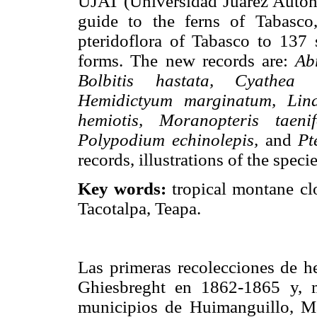
UJAT (Universidad Juárez Autóno
guide to the ferns of Tabasco
pteridoflora of Tabasco to 137 s
forms. The new records are:
Ab
Bolbitis hastata, Cyathea d
Hemidictyum marginatum, Lind
hemiotis, Moranopteris taeni
Polypodium echinolepis,
and
Pt
records, illustrations of the spec
Key words:
tropical montane clo
Tacotalpa, Teapa.
Las primeras recolecciones de h
Ghiesbreght en 1862-1865 y, 
municipios de Huimanguillo, M