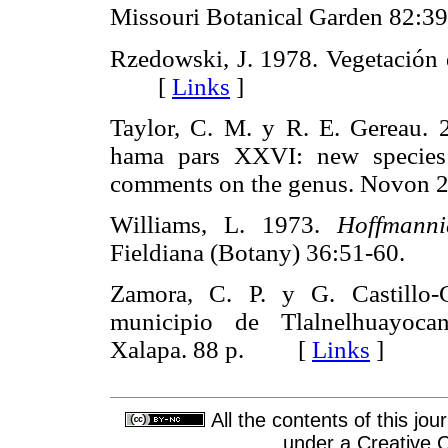
Missouri Botanical Garden 8
Rzedowski, J. 1978. Vegetación 
[
Links
]
Taylor, C. M. y R. E. Gereau.
hama pars XXVI: new specie
comments on the genus. Novo
Williams, L. 1973.
Hoffmanni
Fieldiana (Botany) 36:51-60
Zamora, C. P. y G. Castillo-
municipio de Tlalnelhuayocan
Xalapa. 88 p. [
Links
]
All the contents of this jo
under a
Creative 