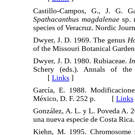
Castillo-Campos, G., J. G. G
Spathacanthus magdalenae
sp. 
species of Veracruz. Nordic Jo
Dwyer, J. D. 1969. The genus
Ho
of the Missouri Botanical Gar
Dwyer, J. D. 1980. Rubiaceae.
I
Schery (eds.). Annals of the
[
Links
]
García, E. 1988. Modificacione
México, D. F. 252 p. [
Links
González, A. L. y L. Poveda A. 
una nueva especie de Costa Ri
Kiehn, M. 1995. Chromosome s