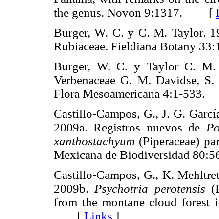
the genus. Novon 9:1317. [
Burger, W. C. y C. M. Taylor. 1
Rubiaceae. Fieldiana Botany 
Burger, W. C. y Taylor C. M
Verbenaceae G. M. Davidse, S. 
Flora Mesoamericana 4:1-53
Castillo-Campos, G., J. G. Garcí
2009a. Registros nuevos de
Po
xanthostachyum
(Piperaceae) par
Mexicana de Biodiversidad 8
Castillo-Campos, G., K. Mehltret
2009b.
Psychotria perotensis
(R
from the montane cloud forest 
[
Links
]