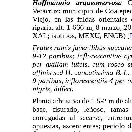
Hoffmannia arqueonervosa
Ca
Veracruz: municipio de Coatepec
Viejo, en las faldas orientales
riparia, alt. 1 666 m, 8 marzo, 2
XAL; isotipos, MEXU, ENCB) (
Frutex ramis juvenilibus succulent
9-12 paribus; inflorescentiae c
per axillam luteis, cum roseo 
affinis sed H. cuneatissima B. L.
9 paribus, inflorescentiis 4 per 
nigris, differt.
Planta arbustiva de 1.5-2 m de alt
base, fisurado, leñoso, ramas 
corrugadas al secarse, entren
opuestas, ascendentes; pecíolo 