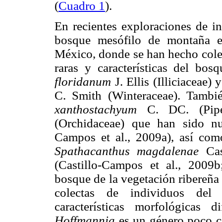
(
Cuadro 1
).
En recientes exploraciones de in
bosque mesófilo de montaña e
México, donde se han hecho colec
raras y características del b
floridanum
J. Ellis (Illiciaceae) 
C. Smith (Winteraceae). Tamb
xanthostachyum
C. DC. (Pip
(Orchidaceae) que han sido nue
Campos et al., 2009a), así co
Spathacanthus magdalenae
Cas
(Castillo-Campos et al., 2009b
bosque de la vegetación ribereña
colectas de individuos de
características morfológicas d
Hoffmannia
es un género poco c