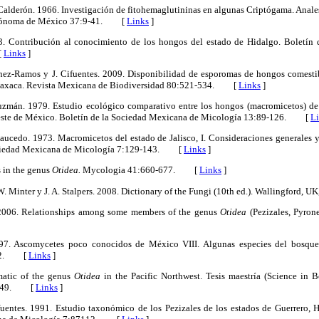
 Calderón. 1966. Investigación de fitohemaglutininas en algunas Criptógama. Anales
Autónoma de México 37:9-41. [
Links
]
83. Contribución al conocimiento de los hongos del estado de Hidalgo. Boletín
[
Links
]
ínez-Ramos y J. Cifuentes. 2009. Disponibilidad de esporomas de hongos comesti
, Oaxaca. Revista Mexicana de Biodiversidad 80:521-534. [
Links
]
zmán. 1979. Estudio ecológico comparativo entre los hongos (macromicetos) de l
ureste de México. Boletín de la Sociedad Mexicana de Micología 13:89-126. [
L
aucedo. 1973. Macromicetos del estado de Jalisco, I. Consideraciones generales y 
Sociedad Mexicana de Micología 7:129-143. [
Links
]
s in the genus
Otidea.
Mycologia 41:660-677. [
Links
]
. W. Minter y J. A. Stalpers. 2008. Dictionary of the Fungi (10th ed.). Wallingford
 2006. Relationships among some members of the genus
Otidea
(Pezizales, Pyron
97. Ascomycetes poco conocidos de México VIII. Algunas especies del bosque 
-52. [
Links
]
matic of the genus
Otidea
in the Pacific Northwest. Tesis maestría (Science in 
p. 149. [
Links
]
uentes. 1991. Estudio taxonómico de los Pezizales de los estados de Guerrero,