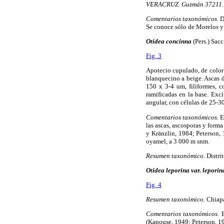
VERACRUZ. Guzmán 37211.
Comentarios taxonómicos.
Da
Se conoce sólo de Morelos y
Otidea concinna
(Pers.) Sacc
Fig. 3
Apotecio cupulado, de color 
blanquecino a beige. Ascas de
150 x 3-4 um, filiformes, c
ramificadas en la base. Exc
angular, con células de 25-3
Comentarios taxonómicos.
E
las ascas, ascosporas y forma
y Kränzlin, 1984; Peterson, 
oyamel, a 3 000 m snm.
Resumen taxonómico.
Distri
Otidea leporina var. leporin
Fig. 4
Resumen taxonómico.
Chiapa
Comentarios taxonómicos.
E
(Kanouse, 1949; Peterson, 19