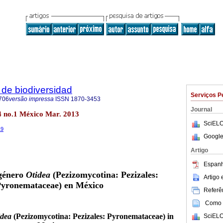
de biodiversidad
Serviços P
706
versão impressa
ISSN
1870-3453
Journal
84 no.1 México Mar. 2013
SciELO
19
Google
Artigo
Espanh
 género
Otidea
(Pezizomycotina: Pezizales:
Artigo
yronemataceae) en México
Referên
Como c
idea
(Pezizomycotina: Pezizales: Pyronemataceae) in
SciELO