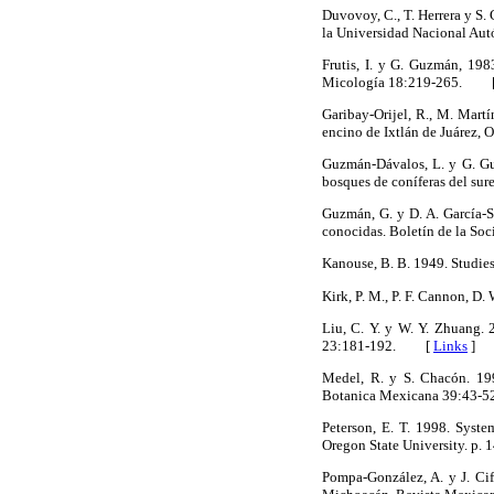
Duvovoy, C., T. Herrera y S.
la Universidad Nacional 
Frutis, I. y G. Guzmán, 19
Micología 18:219-265. 
Garibay-Orijel, R., M. Mart
encino de Ixtlán de Juárez
Guzmán-Dávalos, L. y G. Gu
bosques de coníferas del s
Guzmán, G. y D. A. García-S
conocidas. Boletín de la 
Kanouse, B. B. 1949. Studie
Kirk, P. M., P. F. Cannon, D
Liu, C. Y. y W. Y. Zhuang.
23:181-192. [
Links
]
Medel, R. y S. Chacón. 19
Botanica Mexicana 39:43
Peterson, E. T. 1998. Syste
Oregon State University. 
Pompa-González, A. y J. Cif