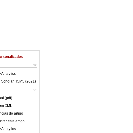
ersonalizados
 Analytics
 Scholar H5M5 (
2021
)
ol (pdf)
 em XML
cias do artigo
itar este artigo
 Analytics