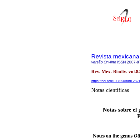
Revista mexicana 
versão On-line
ISSN
2007-8
Rev. Mex. Biodiv. vol.
https://doi.org/10.7550/rmb.282
Notas científicas
Notas sobre el
P
Notes on the genus
Ot