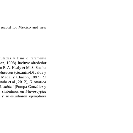
 record for Mexico and new
tuladas y lisas o raramente
on, 1998). Incluye alrededor
ea
R. A. Healy et M. S. Sm, ha
alutacea
(Guzmán-Dávalos y
; Medel y Chacón, 1997),
O.
do et al., 2012),
O. onotica
. smithii
(Pompa-González y
on sinónimos en
Flavoscypha
o y se estudiaron ejemplares