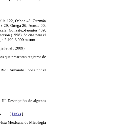
Mille 122, Ochoa 48, Guzmán
z 29; Ortega 26; Acosta 90;
cala. González-Fuentes 439;
rson (1998). Se cita para el
s, a 2 400-3 000 m snm.
l et al., 2009).
os que presentan registros de
l Biól. Armando López por el
III. Descripción de algunos
310 p. [
Links
]
evista Mexicana de Micología