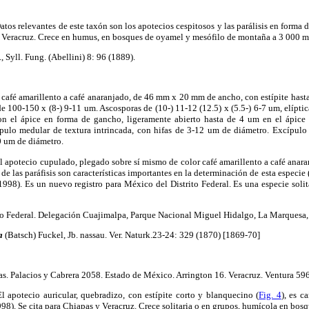
tos relevantes de este taxón son los apotecios cespitosos y las parálisis en forma 
 Veracruz. Crece en humus, en bosques de oyamel y mesófilo de montaña a 3 000 m
., Syll. Fung. (Abellini) 8: 96 (1889).
café amarillento a café anaranjado, de 46 mm x 20 mm de ancho, con estípite hast
 100-150 x (8-) 9-11 um. Ascosporas de (10-) 11-12 (12.5) x (5.5-) 6-7 um, elíptica
on el ápice en forma de gancho, ligeramente abierto hasta de 4 um en el ápice 
ípulo medular de textura intrincada, con hifas de 3-12 um de diámetro. Excípulo 
0 um de diámetro.
l apotecio cupulado, plegado sobre sí mismo de color café amarillento a café anar
 de las paráfisis son características importantes en la determinación de esta espec
1998). Es un nuevo registro para México del Distrito Federal. Es una especie soli
to Federal. Delegación Cuajimalpa, Parque Nacional Miguel Hidalgo, La Marquesa,
a
(Batsch) Fuckel, Jb. nassau. Ver. Naturk.23-24: 329 (1870) [1869-70]
s. Palacios y Cabrera 2058. Estado de México. Arrington 16. Veracruz. Ventura 59
l apotecio auricular, quebradizo, con estípite corto y blanquecino (
Fig. 4
), es c
98). Se cita para Chiapas y Veracruz. Crece solitaria o en grupos, humícola en bosq