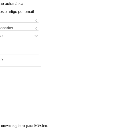
ão automática
este artigo por email
s
cionados
ar
nk
 nuevo registro para México.