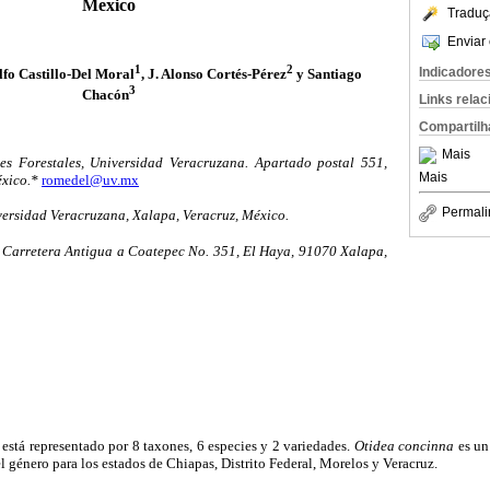
Mexico
Traduç
Enviar 
1
2
Indicadore
lfo Castillo-Del Moral
, J. Alonso Cortés-Pérez
y Santiago
3
Chacón
Links rela
Compartilh
Mais
nes Forestales, Universidad Veracruzana. Apartado postal 551,
Mais
éxico.*
romedel@uv.mx
Permali
ersidad Veracruzana, Xalapa, Veracruz, México.
. Carretera Antigua a Coatepec No. 351, El Haya, 91070 Xalapa,
stá representado por 8 taxones, 6 especies y 2 variedades.
Otidea concinna
es un
l género para los estados de Chiapas, Distrito Federal, Morelos y Veracruz.