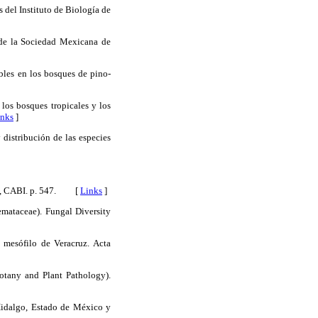
 del Instituto de Biología de
 de la Sociedad Mexicana de
bles en los bosques de pino-
os bosques tropicales y los
inks
]
distribución de las especies
, UK, CABI. p. 547. [
Links
]
emataceae). Fungal Diversity
mesófilo de Veracruz. Acta
Botany and Plant Pathology).
 Hidalgo, Estado de México y