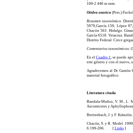
100-2 440 m snm.
Otidea onotica
(Pers.) Fucke
Resumen taxonómico.
Distri
5979;García 159; López 97;
Chacón 563. Hidalgo. Gimat
García 6518. Veracruz. Band
Distrito Federal. Crece greg
Comentarios taxonómicos. O
En el
Cuadro 1
, se puede apr
este género y con el nuevo, 
Agradecemos al Dr. Gastón G
material fotográfico.
Literatura citada
Bandala-Muñoz, V. M., L. M
Ascomicetes y Aphyllophor
Breitenbach, J. y F. Kränzl
Chacón, S. y R. Medel. 1990
6:199-206. [
Links
]