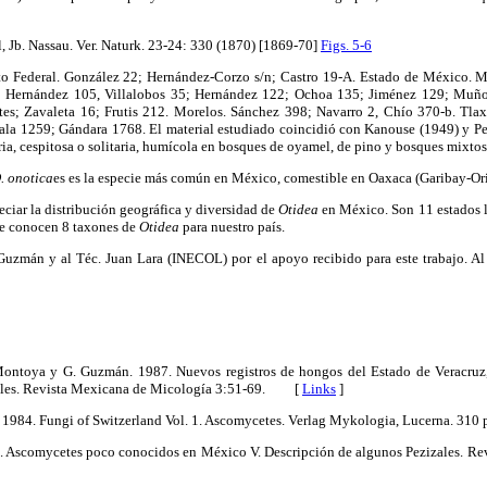
l, Jb. Nassau. Ver. Naturk. 23-24: 330 (1870) [1869-70]
Figs. 5-6
to Federal. González 22; Hernández-Corzo s/n; Castro 19-A. Estado de México. 
 Hernández 105, Villalobos 35; Hernández 122; Ochoa 135; Jiménez 129; Muño
es; Zavaleta 16; Frutis 212. Morelos. Sánchez 398; Navarro 2, Chío 370-b. Tlax
ala 1259; Gándara 1768. El material estudiado coincidió con Kanouse (1949) y Pete
aria, cespitosa o solitaria, humícola en bosques de oyamel, de pino y bosques mixto
. onotica
es es la especie más común en México, comestible en Oaxaca (Garibay-Orije
eciar la distribución geográfica y diversidad de
Otidea
en México. Son 11 estados l
se conocen 8 taxones de
Otidea
para nuestro país.
uzmán y al Téc. Juan Lara (INECOL) por el apoyo recibido para este trabajo. A
ontoya y G. Guzmán. 1987. Nuevos registros de hongos del Estado de Veracruz, 
ales. Revista Mexicana de Micología 3:51-69. [
Links
]
in. 1984. Fungi of Switzerland Vol. 1. Ascomycetes. Verlag Mykologia, Lucerna. 
. Ascomycetes poco conocidos en México V. Descripción de algunos Pezizales. R