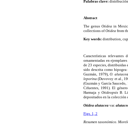
Palabras clave:
distribución
Abstract
The genus
Otidea
in Mexico
collections of
Otidea
from th
Key words:
distribution, cup
Características relevantes
ornamentadas en ejemplares 
de 23 especies, distribuidas 
sido descrita como hipogea
Guzmán, 1979),
O. alutace
leporina
(Duvovoy et al., 1
(Guzmán y García Saucedo, 1
Cifuentes, 1991). El géner
Harmaja y
Otideopsis
B. Liu
depositados en la colección
Otidea alutacea
var.
alutace
Figs. 1, 2
Resumen taxonómico. Morelo