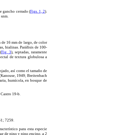
de gancho cerrado (
Figs. 1, 2
).
 snm.
a de 16 mm de largo, de color
s, hialinas. Paráfisis de 100-
(
Fig. 3
), septadas, raramente
ectal de textura globulosa a
anjado, así como el tamaño de
ie (Kanouse, 1949; Breitenbach
taria, humícola, en bosque de
 Castro 19-b.
61; 7259.
aracterístico para esta especie
ue de pino y pino encino, a 2