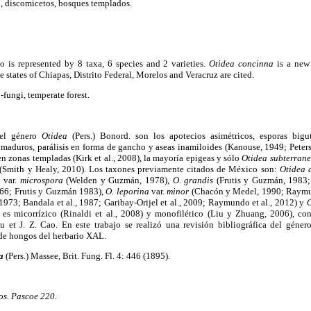
, discomicetos, bosques templados.
 is represented by 8 taxa, 6 species and 2 varieties.
Otidea concinna
is a new
e states of Chiapas, Distrito Federal, Morelos and Veracruz are cited.
-fungi, temperate forest.
 del género
Otidea
(Pers.) Bonord. son los apotecios asimétricos, esporas bigu
maduros, parálisis en forma de gancho y aseas inamiloides (Kanouse, 1949; Peters
en zonas templadas (Kirk et al., 2008), la mayoría epigeas y sólo
Otidea subterran
 (Smith y Healy, 2010). Los taxones previamente citados de México son:
Otidea 
a
var.
microspora
(Welden y Guzmán, 1978),
O. grandis
(Frutis y Guzmán, 1983
966; Frutis y Guzmán 1983),
O. leporina
var.
minor
(Chacón y Medel, 1990; Raymun
973; Bandala et al., 1987; Garibay-Orijel et al., 2009; Raymundo et al., 2012) y
O
o es micorrízico (Rinaldi et al., 2008) y monofilético (Liu y Zhuang, 2006), c
 et J. Z. Cao. En este trabajo se realizó una revisión bibliográfica del géner
 de hongos del herbario XAL.
a
(Pers.) Massee, Brit. Fung. Fl. 4: 446 (1895).
s. Pascoe 220.